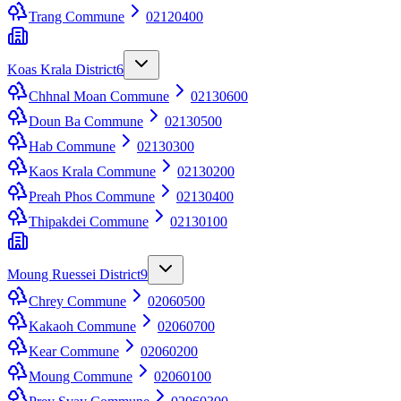
Trang Commune
02120400
Koas Krala District
6
Chhnal Moan Commune
02130600
Doun Ba Commune
02130500
Hab Commune
02130300
Kaos Krala Commune
02130200
Preah Phos Commune
02130400
Thipakdei Commune
02130100
Moung Ruessei District
9
Chrey Commune
02060500
Kakaoh Commune
02060700
Kear Commune
02060200
Moung Commune
02060100