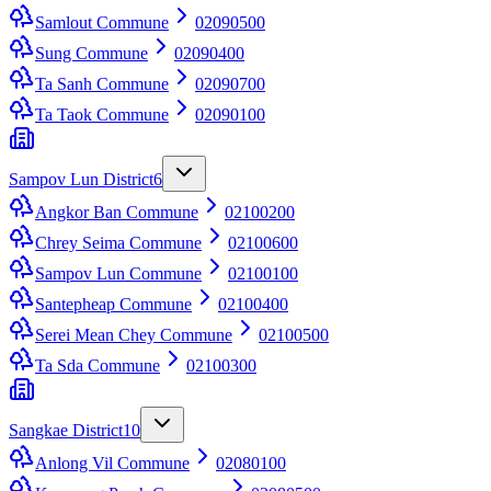
Samlout Commune
02090500
Sung Commune
02090400
Ta Sanh Commune
02090700
Ta Taok Commune
02090100
Sampov Lun District
6
Angkor Ban Commune
02100200
Chrey Seima Commune
02100600
Sampov Lun Commune
02100100
Santepheap Commune
02100400
Serei Mean Chey Commune
02100500
Ta Sda Commune
02100300
Sangkae District
10
Anlong Vil Commune
02080100