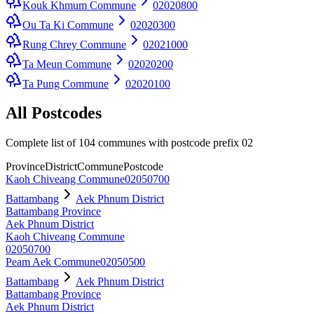
Kouk Khmum Commune
02020800
Ou Ta Ki Commune
02020300
Rung Chrey Commune
02021000
Ta Meun Commune
02020200
Ta Pung Commune
02020100
All Postcodes
Complete list of 104 communes with postcode prefix 02
Province
District
Commune
Postcode
Kaoh Chiveang Commune
02050700
Battambang
Aek Phnum District
Battambang Province
Aek Phnum District
Kaoh Chiveang Commune
02050700
Peam Aek Commune
02050500
Battambang
Aek Phnum District
Battambang Province
Aek Phnum District