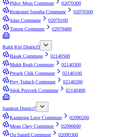
Phlov Meas Commune
02070300
Reaksmei Songha Commune
02070500
Sdau Commune
02070100
Traeng Commune
02070400
Rukh Kiri District
5
Basak Commune
02140500
Mukh Reah Commune
02140300
Preaek Chik Commune
02140100
Prey Tralach Commune
02140200
Sdok Pravoek Commune
02140400
Samlout District
7
Kampong Lpov Commune
02090200
Mean Chey Commune
02090600
Ou Samril Commune
02090300