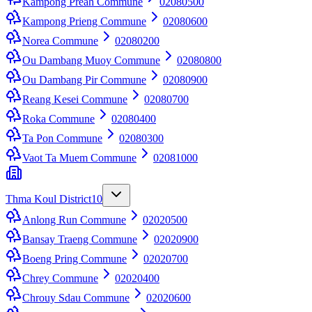
Kampong Preah Commune
02080500
Kampong Prieng Commune
02080600
Norea Commune
02080200
Ou Dambang Muoy Commune
02080800
Ou Dambang Pir Commune
02080900
Reang Kesei Commune
02080700
Roka Commune
02080400
Ta Pon Commune
02080300
Vaot Ta Muem Commune
02081000
Thma Koul District
10
Anlong Run Commune
02020500
Bansay Traeng Commune
02020900
Boeng Pring Commune
02020700
Chrey Commune
02020400
Chrouy Sdau Commune
02020600