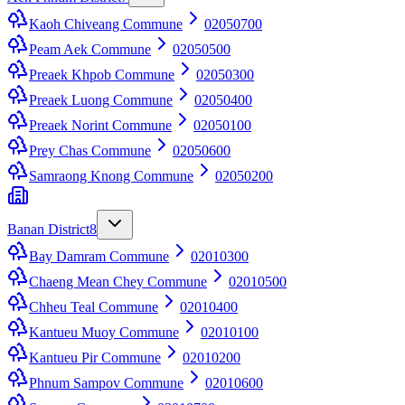
Kaoh Chiveang Commune
02050700
Peam Aek Commune
02050500
Preaek Khpob Commune
02050300
Preaek Luong Commune
02050400
Preaek Norint Commune
02050100
Prey Chas Commune
02050600
Samraong Knong Commune
02050200
Banan District
8
Bay Damram Commune
02010300
Chaeng Mean Chey Commune
02010500
Chheu Teal Commune
02010400
Kantueu Muoy Commune
02010100
Kantueu Pir Commune
02010200
Phnum Sampov Commune
02010600