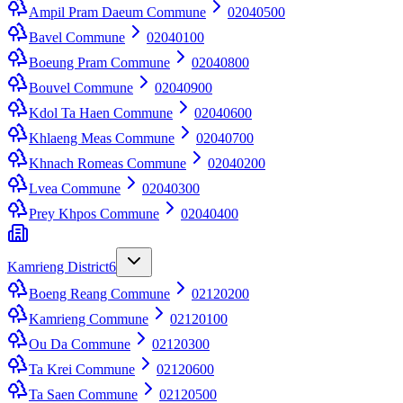
Ampil Pram Daeum Commune
02040500
Bavel Commune
02040100
Boeung Pram Commune
02040800
Bouvel Commune
02040900
Kdol Ta Haen Commune
02040600
Khlaeng Meas Commune
02040700
Khnach Romeas Commune
02040200
Lvea Commune
02040300
Prey Khpos Commune
02040400
Kamrieng District
6
Boeng Reang Commune
02120200
Kamrieng Commune
02120100
Ou Da Commune
02120300
Ta Krei Commune
02120600
Ta Saen Commune
02120500