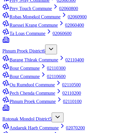
Prey Svay Commune
02060300
Prey Touch Commune
02060800
Robas Mongkol Commune
02060900
Ruessei Krang Commune
02060400
Ta Loas Commune
02060600
Phnum Proek District
6
Barang Thleak Commune
02110400
Bour Commune
02110300
Bour Commune
02110600
Ou Rumduol Commune
02110500
Pech Chenda Commune
02110200
Phnum Proek Commune
02110100
Rotonak Mondol District
5
Andaeuk Haeb Commune
02070200