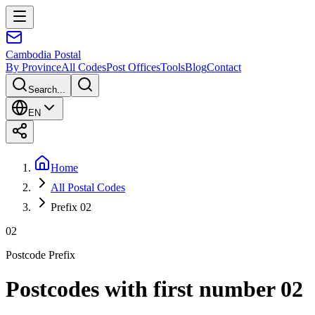
Cambodia
Postal
By Province
All Codes
Post Offices
Tools
Blog
Contact
Search...
EN
Home
All Postal Codes
Prefix 02
02
Postcode Prefix
Postcodes with first number 02