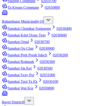
Snoeng Commune
02010700
Ta Kream Commune
02010800
Battambang Municipality
10
Sangkat Chomkar Somraong
02030400
Sangkat Kdol Doun Teav
02030600
Sangkat Omal
02030700
Sangkat Ou Char
02030900
Sangkat Prek Preah Sdach
02030200
Sangkat Rottanak
02030300
Sangkat Sla Ket
02030500
Sangkat Svay Por
02031000
Sangkat Tuol Ta Ek
02030100
Sangkat Wat Kor
02030800
Bavel District
9