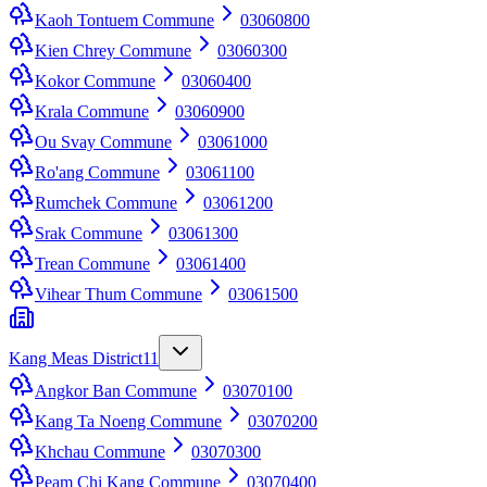
Kaoh Tontuem Commune
03060800
Kien Chrey Commune
03060300
Kokor Commune
03060400
Krala Commune
03060900
Ou Svay Commune
03061000
Ro'ang Commune
03061100
Rumchek Commune
03061200
Srak Commune
03061300
Trean Commune
03061400
Vihear Thum Commune
03061500
Kang Meas District
11
Angkor Ban Commune
03070100
Kang Ta Noeng Commune
03070200
Khchau Commune
03070300
Peam Chi Kang Commune
03070400