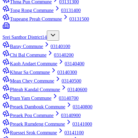
Thma Pun Commune
03131300
Tong Rong Commune
03131400
Trapeang Preah Commune
03131500
Srei Santhor District
14
Baray Commune
03140100
Chi Bal Commune
03140200
Kaoh Andaet Commune
03140400
Khnar Sa Commune
03140300
Mean Chey Commune
03140500
Phteah Kandal Commune
03140600
Pram Yam Commune
03140700
Preaek Dambouk Commune
03140800
Preaek Pou Commune
03140900
Preaek Rumdeng Commune
03141000
Ruessei Srok Commune
03141100