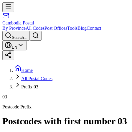
Cambodia
Postal
By Province
All Codes
Post Offices
Tools
Blog
Contact
Search...
EN
Home
All Postal Codes
Prefix 03
03
Postcode Prefix
Postcodes with first number 03