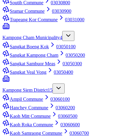
Soutib Commune
03030800
Sramar Commune
03030900
Trapeang Kor Commune
03031000
Kampong Cham Municipality
4
Sangkat Boeng Kok
03050100
Sangkat Kampong Cham
03050200
Sangkat Sambuor Meas
03050300
Sangkat Veal Vong
03050400
Kampong Siem District
15
Ampil Commune
03060100
Hanchey Commune
03060200
Kaoh Mitt Commune
03060500
Kaoh Roka Commune
03060600
Kaoh Samraong Commune
03060700