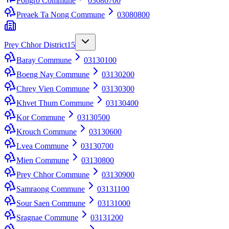
Pongro Commune
03080700
Preaek Ta Nong Commune
03080800
Prey Chhor District
15
Baray Commune
03130100
Boeng Nay Commune
03130200
Chrey Vien Commune
03130300
Khvet Thum Commune
03130400
Kor Commune
03130500
Krouch Commune
03130600
Lvea Commune
03130700
Mien Commune
03130800
Prey Chhor Commune
03130900
Samraong Commune
03131100
Sour Saen Commune
03131000
Sragnae Commune
03131200