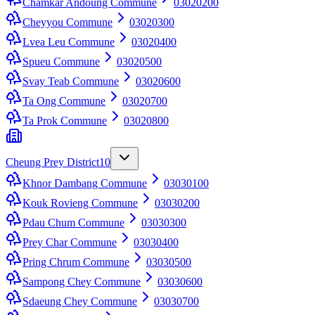
Chamkar Andoung Commune
03020200
Cheyyou Commune
03020300
Lvea Leu Commune
03020400
Spueu Commune
03020500
Svay Teab Commune
03020600
Ta Ong Commune
03020700
Ta Prok Commune
03020800
Cheung Prey District
10
Khnor Dambang Commune
03030100
Kouk Rovieng Commune
03030200
Pdau Chum Commune
03030300
Prey Char Commune
03030400
Pring Chrum Commune
03030500
Sampong Chey Commune
03030600
Sdaeung Chey Commune
03030700