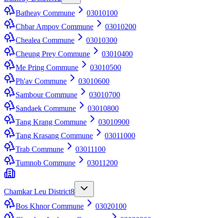
Batheay Commune
03010100
Chbar Ampov Commune
03010200
Chealea Commune
03010300
Cheung Prey Commune
03010400
Me Pring Commune
03010500
Ph'av Commune
03010600
Sambour Commune
03010700
Sandaek Commune
03010800
Tang Krang Commune
03010900
Tang Krasang Commune
03011000
Trab Commune
03011100
Tumnob Commune
03011200
Chamkar Leu District
8
Bos Khnor Commune
03020100