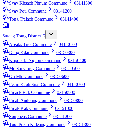
Svay Khsach Phnum Commune
03141300
Svay Pou Commune
03141200
Tong Tralach Commune
03141400
Stueng Trang District
12
Areaks Tnot Commune
03150100
Dang Kdar Commune
03150300
Khpob Ta Nguon Commune
03150400
Me Sar Chrey Commune
03150500
Ou Mlu Commune
03150600
Peam Kaoh Snar Commune
03150700
Preaek Bak Commune
03150900
Preah Andoung Commune
03150800
Preak Kak Commune
03151000
Soupheas Commune
03151200
Tuol Preah Khleang Commune
03151300