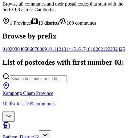
Browse all communes and their postal codes that start with the
prefix 03 across Cambodia.
1
Province
10
districts
109
communes
Browse by prefix
01
02
03
04
05
06
07
08
09
10
11
12
13
14
15
16
17
18
19
20
21
22
23
24
25
List of postcodes with first number 03:
Kampong Cham Province
10
districts
,
109
communes
Batheay District
12