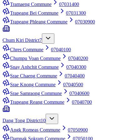
Tramaeng Commune
07031400
Trapeang Bei Commune
07031300
Trapeang Phleang Commune
07030900
Chum Kiri District
7
Chres Commune
07040100
Chumpu Voan Commune
07040200
Snay Anhchit Commune
07040300
Srae Chaeng Commune
07040400
Srae Knong Commune
07040500
Srae Samraong Commune
07040600
Trapeang Reang Commune
07040700
Dang Tong District
10
Angk Romeas Commune
07050900
Damnak Sokram Commune
07050100