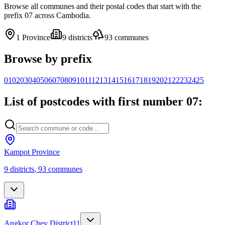
Browse all communes and their postal codes that start with the
prefix 07 across Cambodia.
1
Province
9
districts
93
communes
Browse by prefix
01
02
03
04
05
06
07
08
09
10
11
12
13
14
15
16
17
18
19
20
21
22
23
24
25
List of postcodes with first number 07:
Kampot Province
9
districts
,
93
communes
Angkor Chey District
11