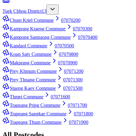
Tuek Chhou District
13
Chum Kriel Commune
07070200
Kampong Kraeng Commune
07070300
Kampong Samraong Commune
07070400
Kandaol Commune
07070500
Koun Satv Commune
07070800
Makprang Commune
07070900
Prey Khmum Commune
07071200
Prey Thnang Commune
07071300
Stueng Kaev Commune
07071500
Thmei Commune
07071600
Trapeang Pring Commune
07071700
Trapeang Sangkae Commune
07071800
Trapeang Thum Commune
07071900
All Postcodes