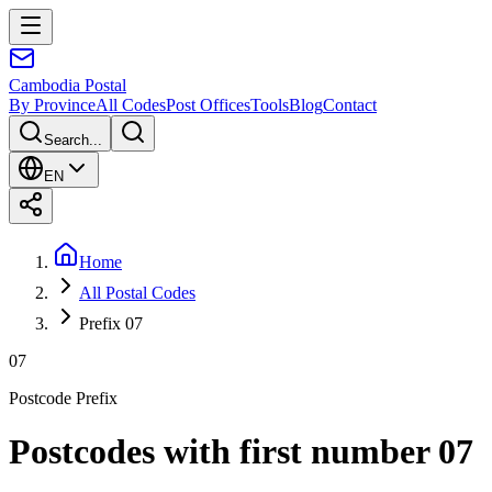
Cambodia
Postal
By Province
All Codes
Post Offices
Tools
Blog
Contact
Search...
EN
Home
All Postal Codes
Prefix 07
07
Postcode Prefix
Postcodes with first number 07