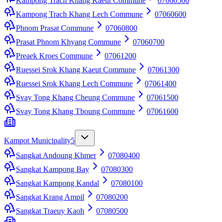
Kampong Trach Khang Kaeut Commune
07060500
Kampong Trach Khang Lech Commune
07060600
Phnom Prasat Commune
07060800
Prasat Phnom Khyang Commune
07060700
Preaek Kroes Commune
07061200
Ruessei Srok Khang Kaeut Commune
07061300
Ruessei Srok Khang Lech Commune
07061400
Svay Tong Khang Cheung Commune
07061500
Svay Tong Khang Tboung Commune
07061600
Kampot Municipality
5
Sangkat Andoung Khmer
07080400
Sangkat Kampong Bay
07080300
Sangkat Kampong Kandal
07080100
Sangkat Krang Ampil
07080200
Sangkat Traeuy Kaoh
07080500