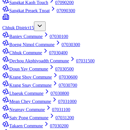
Sangkat Kaoh Touch
07090200
Sangkat Preaek Tnoat
07090300
Chhuk District
15
Baniev Commune
07030100
Boeng Nimol Commune
07030300
Chhuk Commune
07030400
Dechou Akphivoadth Commune
07031500
Doun Yay Commune
07030500
Krang Sbov Commune
07030600
Krang Snay Commune
07030700
Lbaeuk Commune
07030800
Mean Chey Commune
07031000
Neareay Commune
07031100
Satv Pong Commune
07031200
Takaen Commune
07030200