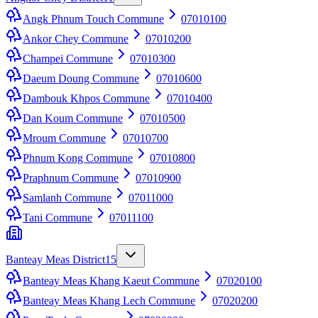
Angk Phnum Touch Commune
07010100
Ankor Chey Commune
07010200
Champei Commune
07010300
Daeum Doung Commune
07010600
Dambouk Khpos Commune
07010400
Dan Koum Commune
07010500
Mroum Commune
07010700
Phnum Kong Commune
07010800
Praphnum Commune
07010900
Samlanh Commune
07011000
Tani Commune
07011100
Banteay Meas District
15
Banteay Meas Khang Kaeut Commune
07020100
Banteay Meas Khang Lech Commune
07020200