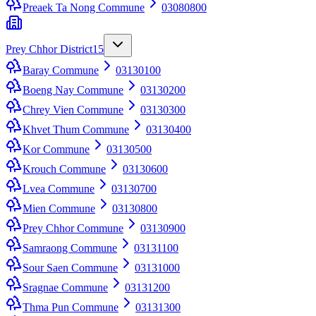
Preaek Ta Nong Commune
03080800
Prey Chhor District
15
Baray Commune
03130100
Boeng Nay Commune
03130200
Chrey Vien Commune
03130300
Khvet Thum Commune
03130400
Kor Commune
03130500
Krouch Commune
03130600
Lvea Commune
03130700
Mien Commune
03130800
Prey Chhor Commune
03130900
Samraong Commune
03131100
Sour Saen Commune
03131000
Sragnae Commune
03131200
Thma Pun Commune
03131300