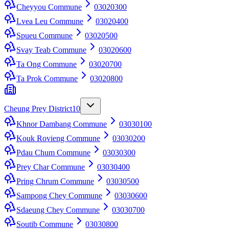
Cheyyou Commune
03020300
Lvea Leu Commune
03020400
Spueu Commune
03020500
Svay Teab Commune
03020600
Ta Ong Commune
03020700
Ta Prok Commune
03020800
Cheung Prey District
10
Khnor Dambang Commune
03030100
Kouk Rovieng Commune
03030200
Pdau Chum Commune
03030300
Prey Char Commune
03030400
Pring Chrum Commune
03030500
Sampong Chey Commune
03030600
Sdaeung Chey Commune
03030700
Soutib Commune
03030800