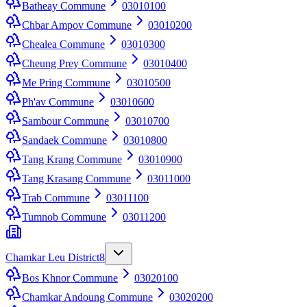
Batheay Commune
03010100
Chbar Ampov Commune
03010200
Chealea Commune
03010300
Cheung Prey Commune
03010400
Me Pring Commune
03010500
Ph'av Commune
03010600
Sambour Commune
03010700
Sandaek Commune
03010800
Tang Krang Commune
03010900
Tang Krasang Commune
03011000
Trab Commune
03011100
Tumnob Commune
03011200
Chamkar Leu District
8
Bos Khnor Commune
03020100
Chamkar Andoung Commune
03020200