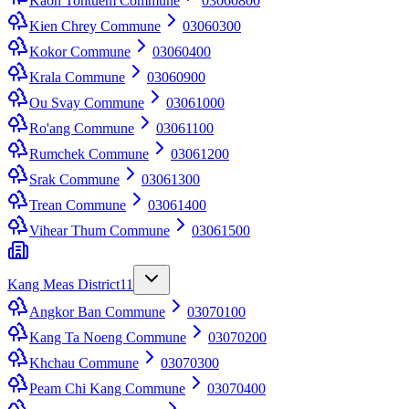
Kaoh Tontuem Commune
03060800
Kien Chrey Commune
03060300
Kokor Commune
03060400
Krala Commune
03060900
Ou Svay Commune
03061000
Ro'ang Commune
03061100
Rumchek Commune
03061200
Srak Commune
03061300
Trean Commune
03061400
Vihear Thum Commune
03061500
Kang Meas District
11
Angkor Ban Commune
03070100
Kang Ta Noeng Commune
03070200
Khchau Commune
03070300
Peam Chi Kang Commune
03070400