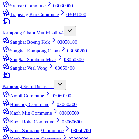
Sramar Commune
03030900
Trapeang Kor Commune
03031000
Kampong Cham Municipality
4
Sangkat Boeng Kok
03050100
Sangkat Kampong Cham
03050200
Sangkat Sambuor Meas
03050300
Sangkat Veal Vong
03050400
Kampong Siem District
15
Ampil Commune
03060100
Hanchey Commune
03060200
Kaoh Mitt Commune
03060500
Kaoh Roka Commune
03060600
Kaoh Samraong Commune
03060700