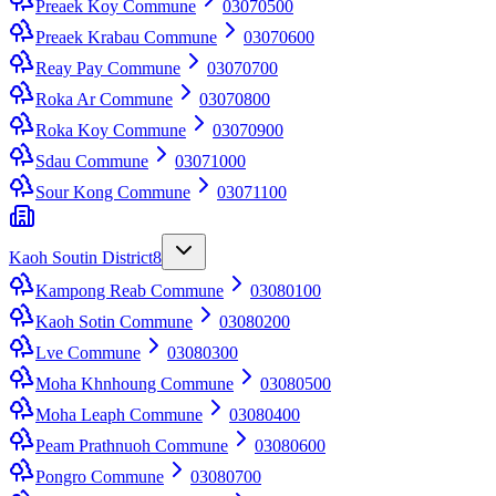
Preaek Koy Commune
03070500
Preaek Krabau Commune
03070600
Reay Pay Commune
03070700
Roka Ar Commune
03070800
Roka Koy Commune
03070900
Sdau Commune
03071000
Sour Kong Commune
03071100
Kaoh Soutin District
8
Kampong Reab Commune
03080100
Kaoh Sotin Commune
03080200
Lve Commune
03080300
Moha Khnhoung Commune
03080500
Moha Leaph Commune
03080400
Peam Prathnuoh Commune
03080600
Pongro Commune
03080700