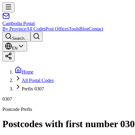
Cambodia
Postal
By Province
All Codes
Post Offices
Tools
Blog
Contact
Search...
EN
Home
All Postal Codes
Prefix 0307
0307
Postcode Prefix
Postcodes with first number 03