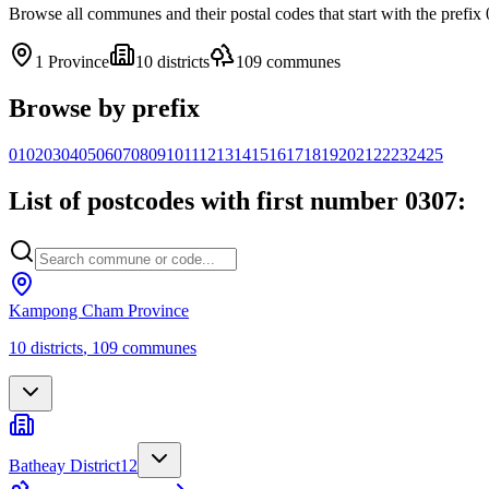
Browse all communes and their postal codes that start with the prefi
1
Province
10
districts
109
communes
Browse by prefix
01
02
03
04
05
06
07
08
09
10
11
12
13
14
15
16
17
18
19
20
21
22
23
24
25
List of postcodes with first number 0307:
Kampong Cham Province
10
districts
,
109
communes
Batheay District
12