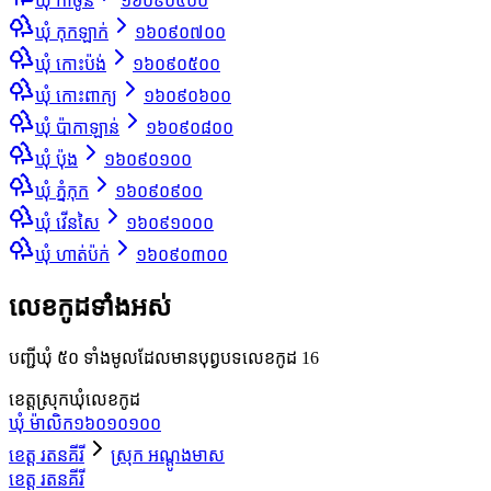
ឃុំ កាចូន
១៦០៩០៤០០
ឃុំ កុកឡាក់
១៦០៩០៧០០
ឃុំ កោះប៉ង់
១៦០៩០៥០០
ឃុំ កោះពាក្យ
១៦០៩០៦០០
ឃុំ ប៉ាកាឡាន់
១៦០៩០៨០០
ឃុំ ប៉ុង
១៦០៩០១០០
ឃុំ ភ្នំកុក
១៦០៩០៩០០
ឃុំ វើនសៃ
១៦០៩១០០០
ឃុំ ហាត់ប៉ក់
១៦០៩០៣០០
លេខកូដទាំងអស់
បញ្ជីឃុំ ៥០ ទាំងមូលដែលមានបុព្វបទលេខកូដ 16
ខេត្ត
ស្រុក
ឃុំ
លេខកូដ
ឃុំ ម៉ាលិក
១៦០១០១០០
ខេត្ត រតនគីរី
ស្រុក អណ្ដូងមាស
ខេត្ត រតនគីរី