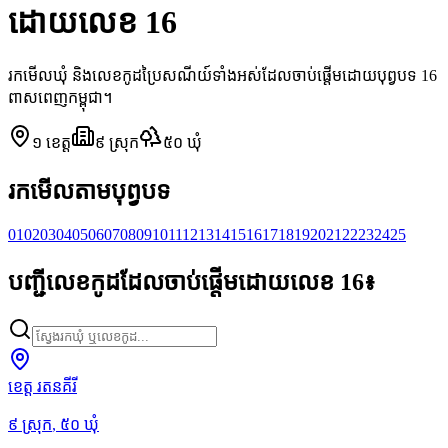
ដោយលេខ 16
រកមើលឃុំ និងលេខកូដប្រៃសណីយ៍ទាំងអស់ដែលចាប់ផ្តើមដោយបុព្វបទ 16
ពាសពេញកម្ពុជា។
១
ខេត្ត
៩
ស្រុក
៥០
ឃុំ
រកមើលតាមបុព្វបទ
01
02
03
04
05
06
07
08
09
10
11
12
13
14
15
16
17
18
19
20
21
22
23
24
25
បញ្ជីលេខកូដដែលចាប់ផ្តើមដោយលេខ 16៖
ខេត្ត រតនគីរី
៩
ស្រុក
,
៥០
ឃុំ