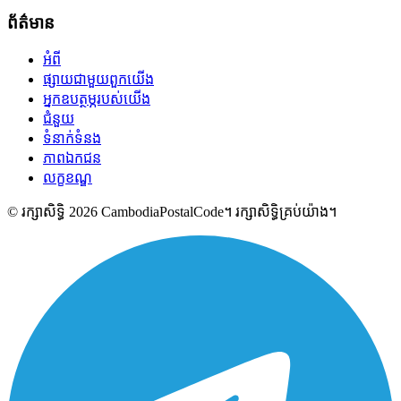
ព័ត៌មាន
អំពី
ផ្សាយជាមួយពួកយើង
អ្នកឧបត្ថម្ភរបស់យើង
ជំនួយ
ទំនាក់ទំនង
ភាពឯកជន
លក្ខខណ្ឌ
© រក្សាសិទ្ធិ 2026 CambodiaPostalCode។ រក្សាសិទ្ធិគ្រប់យ៉ាង។