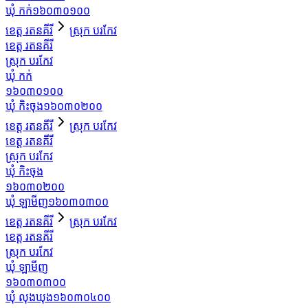
ឃុំ កក់
១៦០៣០១០០
ខេត្ត រតនគីរី
ស្រុក បរកែវ
ខេត្ត រតនគីរី
ស្រុក បរកែវ
ឃុំ កក់
១៦០៣០១០០
ឃុំ កិះចុង
១៦០៣០២០០
ខេត្ត រតនគីរី
ស្រុក បរកែវ
ខេត្ត រតនគីរី
ស្រុក បរកែវ
ឃុំ កិះចុង
១៦០៣០២០០
ឃុំ ឡាមីញ
១៦០៣០៣០០
ខេត្ត រតនគីរី
ស្រុក បរកែវ
ខេត្ត រតនគីរី
ស្រុក បរកែវ
ឃុំ ឡាមីញ
១៦០៣០៣០០
ឃុំ លុងឃុង
១៦០៣០៤០០