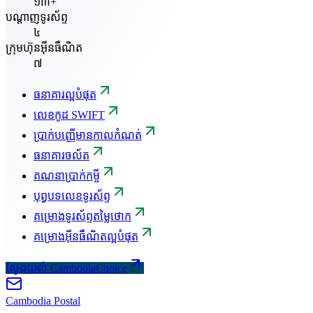
១៣+
បណ្តាញទូរស័ព្ទ
៤
ក្រុមហ៊ុនអ៊ីនធឺណិត
៧
ធនាគារល្អបំផុត
លេខកូដ SWIFT
ប្រាក់បញ្ញើមានកាលកំណត់
ធនាគារចល័ត
គណនាប្រាក់កម្ចី
បុព្វបទលេខទូរស័ព្ទ
គម្រោងទូរស័ព្ទតម្លៃថោក
គម្រោងអ៊ីនធឺណិតល្អបំផុត
ស្វែងយល់ CambodiaChoice
Cambodia
Postal