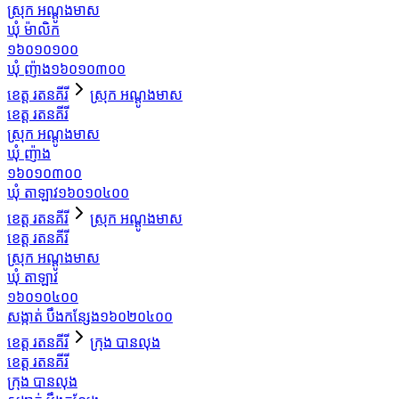
ស្រុក អណ្ដូងមាស
ឃុំ ម៉ាលិក
១៦០១០១០០
ឃុំ ញ៉ាង
១៦០១០៣០០
ខេត្ត រតនគីរី
ស្រុក អណ្ដូងមាស
ខេត្ត រតនគីរី
ស្រុក អណ្ដូងមាស
ឃុំ ញ៉ាង
១៦០១០៣០០
ឃុំ តាឡាវ
១៦០១០៤០០
ខេត្ត រតនគីរី
ស្រុក អណ្ដូងមាស
ខេត្ត រតនគីរី
ស្រុក អណ្ដូងមាស
ឃុំ តាឡាវ
១៦០១០៤០០
សង្កាត់ បឹងកន្សែង
១៦០២០៤០០
ខេត្ត រតនគីរី
ក្រុង បានលុង
ខេត្ត រតនគីរី
ក្រុង បានលុង