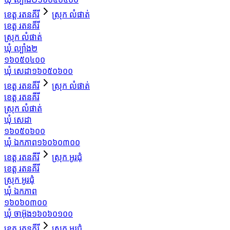
ខេត្ត រតនគីរី
ស្រុក លំផាត់
ខេត្ត រតនគីរី
ស្រុក លំផាត់
ឃុំ ល្បាំង២
១៦០៥០៤០០
ឃុំ សេដា
១៦០៥០៦០០
ខេត្ត រតនគីរី
ស្រុក លំផាត់
ខេត្ត រតនគីរី
ស្រុក លំផាត់
ឃុំ សេដា
១៦០៥០៦០០
ឃុំ ឯកភាព
១៦០៦០៣០០
ខេត្ត រតនគីរី
ស្រុក អូរជុំ
ខេត្ត រតនគីរី
ស្រុក អូរជុំ
ឃុំ ឯកភាព
១៦០៦០៣០០
ឃុំ ចាអ៊ុង
១៦០៦០១០០
ខេត្ត រតនគីរី
ស្រុក អូរជុំ