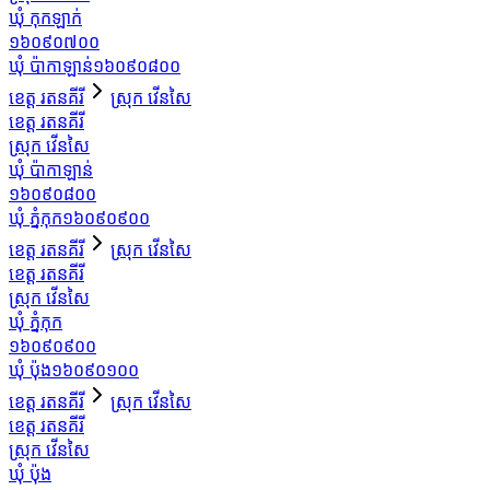
ឃុំ កុកឡាក់
១៦០៩០៧០០
ឃុំ ប៉ាកាឡាន់
១៦០៩០៨០០
ខេត្ត រតនគីរី
ស្រុក វើនសៃ
ខេត្ត រតនគីរី
ស្រុក វើនសៃ
ឃុំ ប៉ាកាឡាន់
១៦០៩០៨០០
ឃុំ ភ្នំកុក
១៦០៩០៩០០
ខេត្ត រតនគីរី
ស្រុក វើនសៃ
ខេត្ត រតនគីរី
ស្រុក វើនសៃ
ឃុំ ភ្នំកុក
១៦០៩០៩០០
ឃុំ ប៉ុង
១៦០៩០១០០
ខេត្ត រតនគីរី
ស្រុក វើនសៃ
ខេត្ត រតនគីរី
ស្រុក វើនសៃ
ឃុំ ប៉ុង