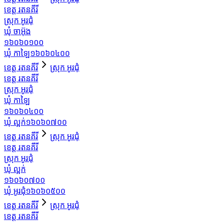
ខេត្ត រតនគីរី
ស្រុក អូរជុំ
ឃុំ ចាអ៊ុង
១៦០៦០១០០
ឃុំ កាឡៃ
១៦០៦០៤០០
ខេត្ត រតនគីរី
ស្រុក អូរជុំ
ខេត្ត រតនគីរី
ស្រុក អូរជុំ
ឃុំ កាឡៃ
១៦០៦០៤០០
ឃុំ ល្អក់
១៦០៦០៧០០
ខេត្ត រតនគីរី
ស្រុក អូរជុំ
ខេត្ត រតនគីរី
ស្រុក អូរជុំ
ឃុំ ល្អក់
១៦០៦០៧០០
ឃុំ អូរជុំ
១៦០៦០៥០០
ខេត្ត រតនគីរី
ស្រុក អូរជុំ
ខេត្ត រតនគីរី