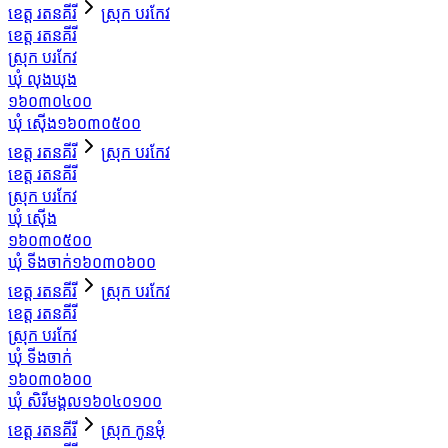
ខេត្ត រតនគីរី
ស្រុក បរកែវ
ខេត្ត រតនគីរី
ស្រុក បរកែវ
ឃុំ លុងឃុង
១៦០៣០៤០០
ឃុំ ស៊ើង
១៦០៣០៥០០
ខេត្ត រតនគីរី
ស្រុក បរកែវ
ខេត្ត រតនគីរី
ស្រុក បរកែវ
ឃុំ ស៊ើង
១៦០៣០៥០០
ឃុំ ទីងចាក់
១៦០៣០៦០០
ខេត្ត រតនគីរី
ស្រុក បរកែវ
ខេត្ត រតនគីរី
ស្រុក បរកែវ
ឃុំ ទីងចាក់
១៦០៣០៦០០
ឃុំ សិរីមង្គល
១៦០៤០១០០
ខេត្ត រតនគីរី
ស្រុក កូនមុំ