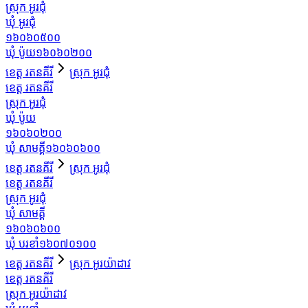
ស្រុក អូរជុំ
ឃុំ អូរជុំ
១៦០៦០៥០០
ឃុំ ប៉ូយ
១៦០៦០២០០
ខេត្ត រតនគីរី
ស្រុក អូរជុំ
ខេត្ត រតនគីរី
ស្រុក អូរជុំ
ឃុំ ប៉ូយ
១៦០៦០២០០
ឃុំ សាមគ្គី
១៦០៦០៦០០
ខេត្ត រតនគីរី
ស្រុក អូរជុំ
ខេត្ត រតនគីរី
ស្រុក អូរជុំ
ឃុំ សាមគ្គី
១៦០៦០៦០០
ឃុំ បរខាំ
១៦០៧០១០០
ខេត្ត រតនគីរី
ស្រុក អូរយ៉ាដាវ
ខេត្ត រតនគីរី
ស្រុក អូរយ៉ាដាវ