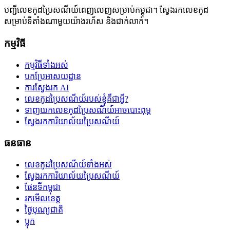
បញ្ជីលេខកូដប្រៃសណីយ៍ពេញលេញសម្រាប់កម្ពុជា។ ស្វែងរកលេខកូដ
សម្រាប់ទីតាំងណាមួយយ៉ាងរហ័ស និងជាក់លាក់។
កម្មវិធី
កម្មវិធីទាំងអស់
បកប្រែអាសយដ្ឋាន
ការស្វែងរក AI
លេខកូដប្រៃសណីយ៍របស់ខ្ញុំគឺជាអ្វី?
ទាញយកលេខកូដប្រៃសណីយ៍អាចបោះពុម្ភ
ស្វែងរកការិយាល័យប្រៃសណីយ៍
ធនធាន
លេខកូដប្រៃសណីយ៍ទាំងអស់
ស្វែងរកការិយាល័យប្រៃសណីយ៍
ផែនទីកម្ពុជា
រកមើលខេត្ត
ថ្ងៃបុណ្យជាតិ
ប្លុក