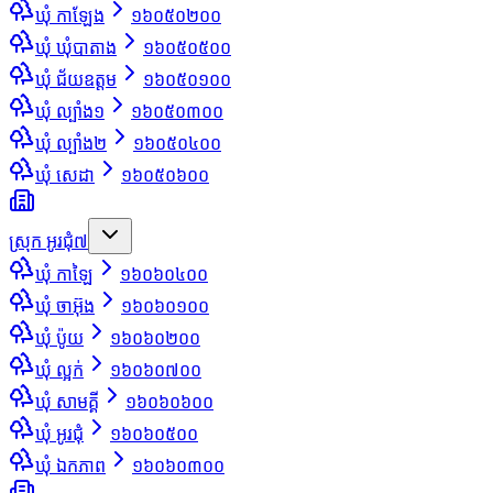
ឃុំ កាឡែង
១៦០៥០២០០
ឃុំ ឃុំបាតាង
១៦០៥០៥០០
ឃុំ ជ័យឧត្ដម
១៦០៥០១០០
ឃុំ ល្បាំង១
១៦០៥០៣០០
ឃុំ ល្បាំង២
១៦០៥០៤០០
ឃុំ សេដា
១៦០៥០៦០០
ស្រុក អូរជុំ
៧
ឃុំ កាឡៃ
១៦០៦០៤០០
ឃុំ ចាអ៊ុង
១៦០៦០១០០
ឃុំ ប៉ូយ
១៦០៦០២០០
ឃុំ ល្អក់
១៦០៦០៧០០
ឃុំ សាមគ្គី
១៦០៦០៦០០
ឃុំ អូរជុំ
១៦០៦០៥០០
ឃុំ ឯកភាព
១៦០៦០៣០០