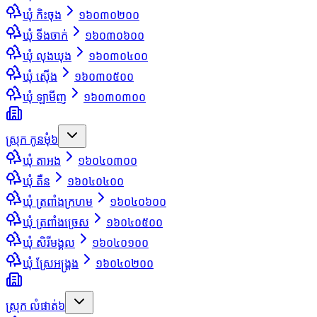
ឃុំ កិះចុង
១៦០៣០២០០
ឃុំ ទីងចាក់
១៦០៣០៦០០
ឃុំ លុងឃុង
១៦០៣០៤០០
ឃុំ ស៊ើង
១៦០៣០៥០០
ឃុំ ឡាមីញ
១៦០៣០៣០០
ស្រុក កូនមុំ
៦
ឃុំ តាអង
១៦០៤០៣០០
ឃុំ តឺន
១៦០៤០៤០០
ឃុំ ត្រពាំងក្រហម
១៦០៤០៦០០
ឃុំ ត្រពាំងច្រេស
១៦០៤០៥០០
ឃុំ សិរីមង្គល
១៦០៤០១០០
ឃុំ ស្រែអង្គ្រង
១៦០៤០២០០
ស្រុក លំផាត់
៦