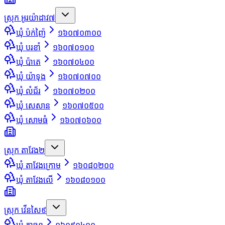
ស្រុក អូរយ៉ាដាវ
៧
ឃុំ ប៉ក់ញ៉ៃ
១៦០៧០៣០០
ឃុំ បរខាំ
១៦០៧០១០០
ឃុំ ប៉ាតេ
១៦០៧០៤០០
ឃុំ យ៉ាទុង
១៦០៧០៧០០
ឃុំ លំជ័រ
១៦០៧០២០០
ឃុំ សេសាន
១៦០៧០៥០០
ឃុំ សោមធំ
១៦០៧០៦០០
ស្រុក តាវែង
២
ឃុំ តាវែងក្រោម
១៦០៨០២០០
ឃុំ តាវែងលើ
១៦០៨០១០០
ស្រុក វើនសៃ
៩