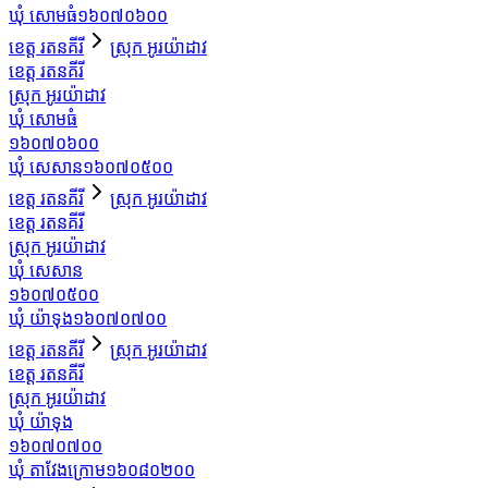
ឃុំ សោមធំ
១៦០៧០៦០០
ខេត្ត រតនគីរី
ស្រុក អូរយ៉ាដាវ
ខេត្ត រតនគីរី
ស្រុក អូរយ៉ាដាវ
ឃុំ សោមធំ
១៦០៧០៦០០
ឃុំ សេសាន
១៦០៧០៥០០
ខេត្ត រតនគីរី
ស្រុក អូរយ៉ាដាវ
ខេត្ត រតនគីរី
ស្រុក អូរយ៉ាដាវ
ឃុំ សេសាន
១៦០៧០៥០០
ឃុំ យ៉ាទុង
១៦០៧០៧០០
ខេត្ត រតនគីរី
ស្រុក អូរយ៉ាដាវ
ខេត្ត រតនគីរី
ស្រុក អូរយ៉ាដាវ
ឃុំ យ៉ាទុង
១៦០៧០៧០០
ឃុំ តាវែងក្រោម
១៦០៨០២០០