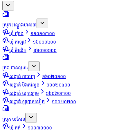
ស្រុក អណ្ដូងមាស
៣
ឃុំ ញ៉ាង
១៦០១០៣០០
ឃុំ តាឡាវ
១៦០១០៤០០
ឃុំ ម៉ាលិក
១៦០១០១០០
ក្រុង បានលុង
៤
សង្កាត់ កាចាញ
១៦០២០១០០
សង្កាត់ បឹងកន្សែង
១៦០២០៤០០
សង្កាត់ យក្ខឡោម
១៦០២០៣០០
សង្កាត់ ឡាបានសៀក
១៦០២០២០០
ស្រុក បរកែវ
៦
ឃុំ កក់
១៦០៣០១០០