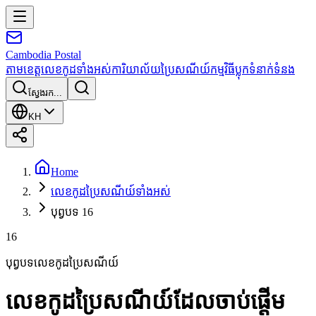
Cambodia
Postal
តាមខេត្ត
លេខកូដទាំងអស់
ការិយាល័យប្រៃសណីយ៍
កម្មវិធី
ប្លុក
ទំនាក់ទំនង
ស្វែងរក...
KH
Home
លេខកូដប្រៃសណីយ៍ទាំងអស់
បុព្វបទ 16
16
បុព្វបទលេខកូដប្រៃសណីយ៍
លេខកូដប្រៃសណីយ៍ដែលចាប់ផ្តើម