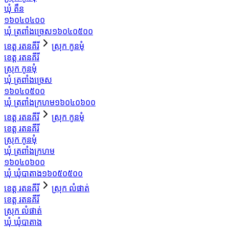
ឃុំ តឺន
១៦០៤០៤០០
ឃុំ ត្រពាំងច្រេស
១៦០៤០៥០០
ខេត្ត រតនគីរី
ស្រុក កូនមុំ
ខេត្ត រតនគីរី
ស្រុក កូនមុំ
ឃុំ ត្រពាំងច្រេស
១៦០៤០៥០០
ឃុំ ត្រពាំងក្រហម
១៦០៤០៦០០
ខេត្ត រតនគីរី
ស្រុក កូនមុំ
ខេត្ត រតនគីរី
ស្រុក កូនមុំ
ឃុំ ត្រពាំងក្រហម
១៦០៤០៦០០
ឃុំ ឃុំបាតាង
១៦០៥០៥០០
ខេត្ត រតនគីរី
ស្រុក លំផាត់
ខេត្ត រតនគីរី
ស្រុក លំផាត់
ឃុំ ឃុំបាតាង