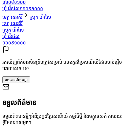
១៦០៩០១០០
ឃុំ វើនសៃ
១៦០៩១០០០
ខេត្ត រតនគីរី
ស្រុក វើនសៃ
ខេត្ត រតនគីរី
ស្រុក វើនសៃ
ឃុំ វើនសៃ
១៦០៩១០០០
រកឃើញព័ត៌មានមិនត្រឹមត្រូវសម្រាប់ លេខកូដប្រៃសណីយ៍ដែលចាប់ផ្តើម
ដោយលេខ 16?
រាយការណ៍បញ្ហា
ទទួលព័ត៌មាន
ទទួលព័ត៌មានថ្មីៗអំពីរូបកូដប្រៃសណីយ៍ កម្មវិធីថ្មី និងមគ្គុទេសក៍ តាមរយៈ
អ៊ីមែលរបស់អ្នក។