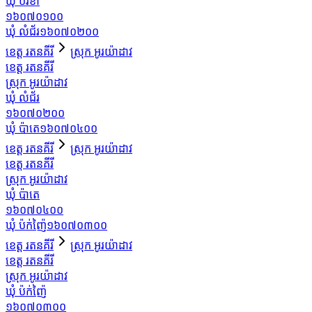
ឃុំ បរខាំ
១៦០៧០១០០
ឃុំ លំជ័រ
១៦០៧០២០០
ខេត្ត រតនគីរី
ស្រុក អូរយ៉ាដាវ
ខេត្ត រតនគីរី
ស្រុក អូរយ៉ាដាវ
ឃុំ លំជ័រ
១៦០៧០២០០
ឃុំ ប៉ាតេ
១៦០៧០៤០០
ខេត្ត រតនគីរី
ស្រុក អូរយ៉ាដាវ
ខេត្ត រតនគីរី
ស្រុក អូរយ៉ាដាវ
ឃុំ ប៉ាតេ
១៦០៧០៤០០
ឃុំ ប៉ក់ញ៉ៃ
១៦០៧០៣០០
ខេត្ត រតនគីរី
ស្រុក អូរយ៉ាដាវ
ខេត្ត រតនគីរី
ស្រុក អូរយ៉ាដាវ
ឃុំ ប៉ក់ញ៉ៃ
១៦០៧០៣០០