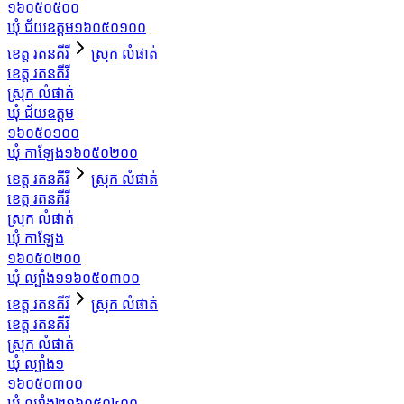
១៦០៥០៥០០
ឃុំ ជ័យឧត្ដម
១៦០៥០១០០
ខេត្ត រតនគីរី
ស្រុក លំផាត់
ខេត្ត រតនគីរី
ស្រុក លំផាត់
ឃុំ ជ័យឧត្ដម
១៦០៥០១០០
ឃុំ កាឡែង
១៦០៥០២០០
ខេត្ត រតនគីរី
ស្រុក លំផាត់
ខេត្ត រតនគីរី
ស្រុក លំផាត់
ឃុំ កាឡែង
១៦០៥០២០០
ឃុំ ល្បាំង១
១៦០៥០៣០០
ខេត្ត រតនគីរី
ស្រុក លំផាត់
ខេត្ត រតនគីរី
ស្រុក លំផាត់
ឃុំ ល្បាំង១
១៦០៥០៣០០
ឃុំ ល្បាំង២
១៦០៥០៤០០