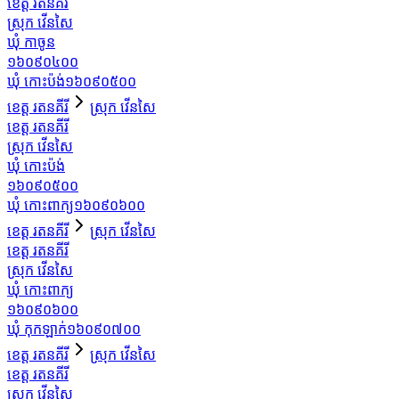
ខេត្ត រតនគីរី
ស្រុក វើនសៃ
ឃុំ កាចូន
១៦០៩០៤០០
ឃុំ កោះប៉ង់
១៦០៩០៥០០
ខេត្ត រតនគីរី
ស្រុក វើនសៃ
ខេត្ត រតនគីរី
ស្រុក វើនសៃ
ឃុំ កោះប៉ង់
១៦០៩០៥០០
ឃុំ កោះពាក្យ
១៦០៩០៦០០
ខេត្ត រតនគីរី
ស្រុក វើនសៃ
ខេត្ត រតនគីរី
ស្រុក វើនសៃ
ឃុំ កោះពាក្យ
១៦០៩០៦០០
ឃុំ កុកឡាក់
១៦០៩០៧០០
ខេត្ត រតនគីរី
ស្រុក វើនសៃ
ខេត្ត រតនគីរី
ស្រុក វើនសៃ