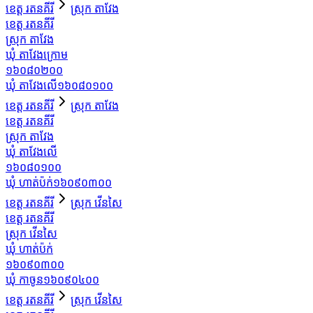
ខេត្ត រតនគីរី
ស្រុក តាវែង
ខេត្ត រតនគីរី
ស្រុក តាវែង
ឃុំ តាវែងក្រោម
១៦០៨០២០០
ឃុំ តាវែងលើ
១៦០៨០១០០
ខេត្ត រតនគីរី
ស្រុក តាវែង
ខេត្ត រតនគីរី
ស្រុក តាវែង
ឃុំ តាវែងលើ
១៦០៨០១០០
ឃុំ ហាត់ប៉ក់
១៦០៩០៣០០
ខេត្ត រតនគីរី
ស្រុក វើនសៃ
ខេត្ត រតនគីរី
ស្រុក វើនសៃ
ឃុំ ហាត់ប៉ក់
១៦០៩០៣០០
ឃុំ កាចូន
១៦០៩០៤០០
ខេត្ត រតនគីរី
ស្រុក វើនសៃ