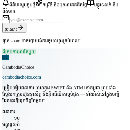
ព័ត៌មានរូបកូដថ្មី
កម្មវិធី និងមុខងារឥតគិតថ្លៃ
មគ្គុទេសក៍ និង
ព័ត៌មាន
ចុះឈ្មោះ
គ្មាន spam អាចបោះបង់ការចុះឈ្មោះគ្រប់ពេល។
ពីក្រុមការងារតែមួយ
CC
CambodiaChoice
cambodiachoice.com
ប្រៀបធៀបធនាគារ លេខកូដ SWIFT និង ATM នៅកម្ពុជា ព្រមទាំង
ស្វែងរកក្រុមហ៊ុនទូរស័ព្ទ និងអ៊ីនធឺណិតល្អបំផុត — ទាំងអស់នៅក្នុងបញ្ជី
ដែលគួរឱ្យទុកចិត្តតែមួយ។
ធនាគារ
១០
មគ្គុទ្ទេសក៍