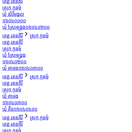
ខេត្ត រតនគីរី
ស្រុក កូនមុំ
ឃុំ សិរីមង្គល
១៦០៤០១០០
ឃុំ ស្រែអង្គ្រង
១៦០៤០២០០
ខេត្ត រតនគីរី
ស្រុក កូនមុំ
ខេត្ត រតនគីរី
ស្រុក កូនមុំ
ឃុំ ស្រែអង្គ្រង
១៦០៤០២០០
ឃុំ តាអង
១៦០៤០៣០០
ខេត្ត រតនគីរី
ស្រុក កូនមុំ
ខេត្ត រតនគីរី
ស្រុក កូនមុំ
ឃុំ តាអង
១៦០៤០៣០០
ឃុំ តឺន
១៦០៤០៤០០
ខេត្ត រតនគីរី
ស្រុក កូនមុំ
ខេត្ត រតនគីរី
ស្រុក កូនមុំ