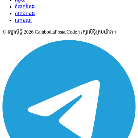
ទំនាក់ទំនង
ភាពឯកជន
លក្ខខណ្ឌ
© រក្សាសិទ្ធិ 2026 CambodiaPostalCode។ រក្សាសិទ្ធិគ្រប់យ៉ាង។