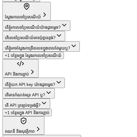
ស្វែងរកលេខប្រៃសណីយ៍
តើខ្ញុំរកលេខប្រៃសណីយ៍យ៉ាងដូចម្តេច?
តើលេខប្រៃសណីយ៍មានប៉ុន្មានខ្ទង់?
តើខ្ញុំអាចស្វែងរកច្រើនលេខក្នុងពេលតែមួយឬ?
+1 បន្ថែមក្នុង ស្វែងរកលេខប្រៃសណីយ៍
API និងការភ្ជាប់
តើខ្ញុំយក API key យ៉ាងដូចម្តេច?
តើមានកំណត់អត្រ API ឬ?
តើ API ត្រឡប់ទម្រង់អ្វី?
+1 បន្ថែមក្នុង API និងការភ្ជាប់
គណនី និងសុវត្ថិភាព