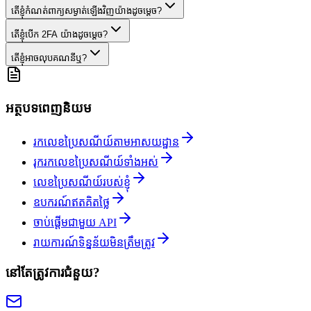
តើខ្ញុំកំណត់ពាក្យសម្ងាត់ឡើងវិញយ៉ាងដូចម្តេច?
តើខ្ញុំបើក 2FA យ៉ាងដូចម្តេច?
តើខ្ញុំអាចលុបគណនីឬ?
អត្ថបទពេញនិយម
រកលេខប្រៃសណីយ៍តាមអាសយដ្ឋាន
រុករកលេខប្រៃសណីយ៍ទាំងអស់
លេខប្រៃសណីយ៍របស់ខ្ញុំ
ឧបករណ៍ឥតគិតថ្លៃ
ចាប់ផ្តើមជាមួយ API
រាយការណ៍ទិន្នន័យមិនត្រឹមត្រូវ
នៅតែត្រូវការជំនួយ?