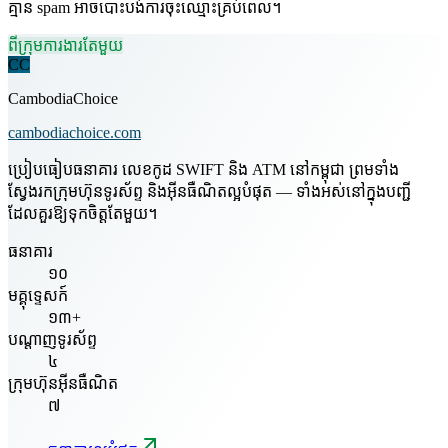
គ្មាន spam អាចបោះបង់ការចុះឈ្មោះគ្រប់ពេល។
ពីក្រុមការងារតែមួយ
CC
CambodiaChoice
cambodiachoice.com
ប្រៀបធៀបធនាគារ លេខកូដ SWIFT និង ATM នៅកម្ពុជា ព្រមទាំង
ស្វែងរកក្រុមហ៊ុនទូរស័ព្ទ និងអ៊ីនធឺណិតល្អបំផុត — ទាំងអស់នៅក្នុងបញ្ជី
ដែលគួរឱ្យទុកចិត្តតែមួយ។
ធនាគារ
១០
មគ្គុទ្ទេសក៍
១៣+
បណ្តាញទូរស័ព្ទ
៤
ក្រុមហ៊ុនអ៊ីនធឺណិត
៧