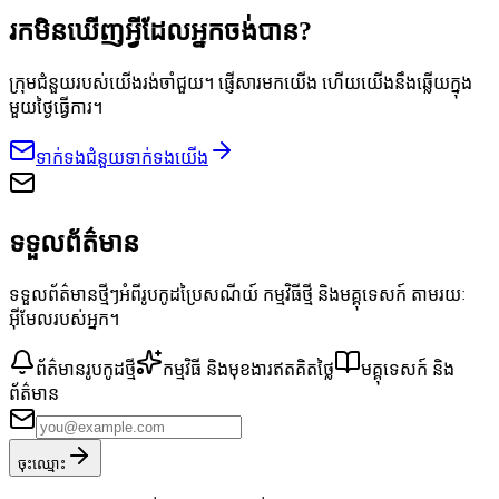
រកមិនឃើញអ្វីដែលអ្នកចង់បាន?
ក្រុមជំនួយរបស់យើងរង់ចាំជួយ។ ផ្ញើសារមកយើង ហើយយើងនឹងឆ្លើយក្នុង
មួយថ្ងៃធ្វើការ។
ទាក់ទងជំនួយ
ទាក់ទងយើង
ទទួលព័ត៌មាន
ទទួលព័ត៌មានថ្មីៗអំពីរូបកូដប្រៃសណីយ៍ កម្មវិធីថ្មី និងមគ្គុទេសក៍ តាមរយៈ
អ៊ីមែលរបស់អ្នក។
ព័ត៌មានរូបកូដថ្មី
កម្មវិធី និងមុខងារឥតគិតថ្លៃ
មគ្គុទេសក៍ និង
ព័ត៌មាន
ចុះឈ្មោះ