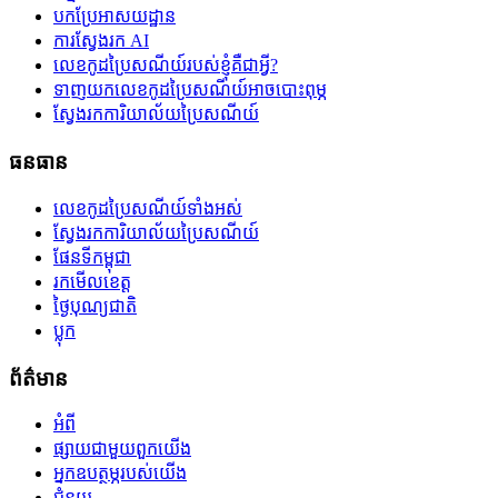
បកប្រែអាសយដ្ឋាន
ការស្វែងរក AI
លេខកូដប្រៃសណីយ៍របស់ខ្ញុំគឺជាអ្វី?
ទាញយកលេខកូដប្រៃសណីយ៍អាចបោះពុម្ភ
ស្វែងរកការិយាល័យប្រៃសណីយ៍
ធនធាន
លេខកូដប្រៃសណីយ៍ទាំងអស់
ស្វែងរកការិយាល័យប្រៃសណីយ៍
ផែនទីកម្ពុជា
រកមើលខេត្ត
ថ្ងៃបុណ្យជាតិ
ប្លុក
ព័ត៌មាន
អំពី
ផ្សាយជាមួយពួកយើង
អ្នកឧបត្ថម្ភរបស់យើង
ជំនួយ