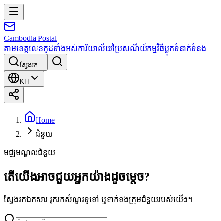
Cambodia
Postal
តាមខេត្ត
លេខកូដទាំងអស់
ការិយាល័យប្រៃសណីយ៍
កម្មវិធី
ប្លុក
ទំនាក់ទំនង
ស្វែងរក...
KH
Home
ជំនួយ
មជ្ឈមណ្ឌលជំនួយ
តើយើងអាចជួយអ្នកយ៉ាងដូចម្តេច?
ស្វែងរកឯកសារ រុករកសំណួរទូទៅ ឬទាក់ទងក្រុមជំនួយរបស់យើង។