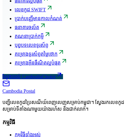
ធនាគារល្អបំផុត
លេខកូដ SWIFT
ប្រាក់បញ្ញើមានកាលកំណត់
ធនាគារចល័ត
គណនាប្រាក់កម្ចី
បុព្វបទលេខទូរស័ព្ទ
គម្រោងទូរស័ព្ទតម្លៃថោក
គម្រោងអ៊ីនធឺណិតល្អបំផុត
ស្វែងយល់ CambodiaChoice
Cambodia
Postal
បញ្ជីលេខកូដប្រៃសណីយ៍ពេញលេញសម្រាប់កម្ពុជា។ ស្វែងរកលេខកូដ
សម្រាប់ទីតាំងណាមួយយ៉ាងរហ័ស និងជាក់លាក់។
កម្មវិធី
កម្មវិធីទាំងអស់