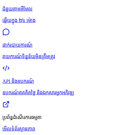
ជំនួយតាមអ៊ីមែល
ឆ្លើយក្នុង ២៤ ម៉ោង
ដាក់របាយការណ៍
រាយការណ៍ទិន្នន័យមិនត្រឹមត្រូវ
API និងឧបករណ៍
ឧបករណ៍ឥតគិតថ្លៃ និងឯកសារអ្នកអភិវឌ្ឍ
ប្រព័ន្ធដំណើរការធម្មតា
មើលទំព័រស្ថានភាព