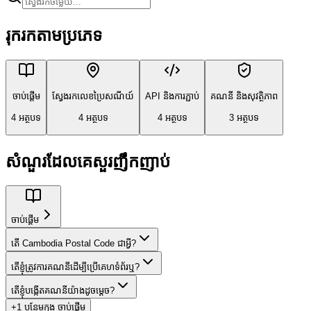
រុករកតាមប្រភេទ
ចាប់ផ្តើម
ស្វែងរកលេខប្រៃសណីយ៍
API និងការភ្ជាប់
គណនី និងសុវត្ថិភាព
4 អត្ថបទ
4 អត្ថបទ
4 អត្ថបទ
3 អត្ថបទ
សំណួរដែលគេសួរញឹកញាប់
ចាប់ផ្តើម
តើ Cambodia Postal Code ជាអ្វី?
តើខ្ញុំត្រូវការគណនីដើម្បីប្រើគេហទំព័រឬ?
តើខ្ញុំបង្កើតគណនីយ៉ាងដូចម្តេច?
+1 បន្ថែមក្នុង ចាប់ផ្តើម