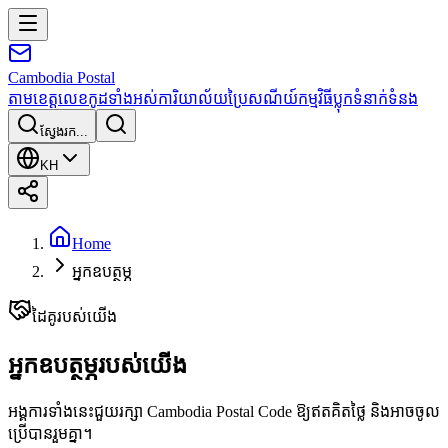
Cambodia
Postal
តាមខេត្ត
លេខកូដទាំងអស់
ការិយាល័យប្រៃសណីយ៍
កម្មវិធី
ប្លុក
ទំនាក់ទំនង
ស្វែងរក...
KH
Home
អ្នកឧបត្ថម្ភ
ដៃគូរបស់យើង
អ្នកឧបត្ថម្ភរបស់យើង
អង្គការទាំងនេះជួយរក្សា Cambodia Postal Code ឱ្យឥតគិតថ្លៃ និងអាចចូល
ប្រើបានរួមគ្នា។