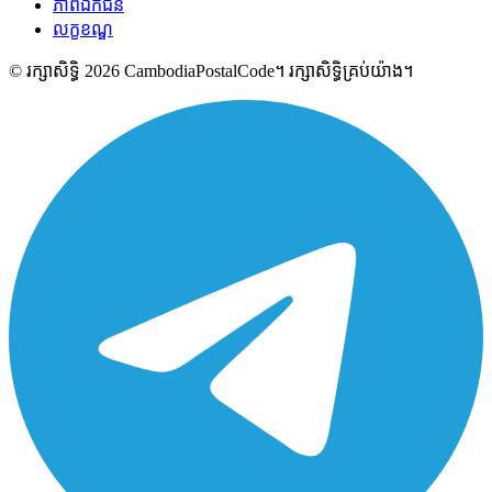
ភាពឯកជន
លក្ខខណ្ឌ
© រក្សាសិទ្ធិ 2026 CambodiaPostalCode។ រក្សាសិទ្ធិគ្រប់យ៉ាង។