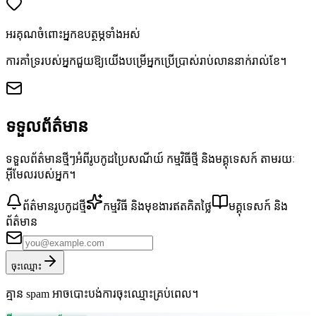
អរគុណចំពោះអ្នកឧបត្ថម្ភទាំងអស់
ការគាំទ្ររបស់អ្នកជួយឱ្យយើងបម្រើអ្នកប្រើប្រាស់រាប់លាននាក់រាល់ខែ។
ទទួលព័ត៌មាន
ទទួលព័ត៌មានថ្មីៗអំពីរូបកូដប្រៃសណីយ៍ កម្មវិធីថ្មី និងមគ្គុទេសក៍ តាមរយៈ
អ៊ីមែលរបស់អ្នក។
ព័ត៌មានរូបកូដថ្មី
កម្មវិធី និងមុខងារឥតគិតថ្លៃ
មគ្គុទេសក៍ និង
ព័ត៌មាន
ចុះឈ្មោះ
គ្មាន spam អាចបោះបង់ការចុះឈ្មោះគ្រប់ពេល។