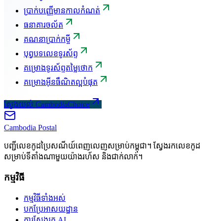
ប្រាក់បញ្ញើមានកាលកំណត់
ធនាគារចល័ត
គណនាប្រាក់កម្ចី
បុព្វបទលេខទូរស័ព្ទ
គម្រោងទូរស័ព្ទតម្លៃថោក
គម្រោងអ៊ីនធឺណិតល្អបំផុត
ស្វែងយល់ CambodiaChoice
Cambodia
Postal
បញ្ជីលេខកូដប្រៃសណីយ៍ពេញលេញសម្រាប់កម្ពុជា។ ស្វែងរកលេខកូដ
សម្រាប់ទីតាំងណាមួយយ៉ាងរហ័ស និងជាក់លាក់។
កម្មវិធី
កម្មវិធីទាំងអស់
បកប្រែអាសយដ្ឋាន
ការស្វែងរក AI