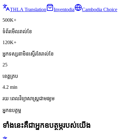
THLA Translation
Inventodia
Cambodia Choice
500K+
ទំព័រមើលរាល់ខែ
120K+
អ្នកទស្សនាមិនស្ទើរតែរាល់ខែ
25
ខេត្តគ្រប
4.2 min
រយៈពេលវិទ្យាសាស្ត្រជាមធ្យម
អ្នកឧបត្ថម្ភ
ទាំងនេះគឺជាអ្នកឧបត្ថម្ភរបស់យើង