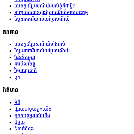
លេខកូដប្រៃសណីយ៍របស់ខ្ញុំគឺជាអ្វី?
ទាញយកលេខកូដប្រៃសណីយ៍អាចបោះពុម្ភ
ស្វែងរកការិយាល័យប្រៃសណីយ៍
ធនធាន
លេខកូដប្រៃសណីយ៍ទាំងអស់
ស្វែងរកការិយាល័យប្រៃសណីយ៍
ផែនទីកម្ពុជា
រកមើលខេត្ត
ថ្ងៃបុណ្យជាតិ
ប្លុក
ព័ត៌មាន
អំពី
ផ្សាយជាមួយពួកយើង
អ្នកឧបត្ថម្ភរបស់យើង
ជំនួយ
ទំនាក់ទំនង