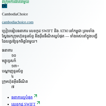
ពីក្រុមការងារតែមួយ
CC
CambodiaChoice
cambodiachoice.com
ប្រៀបធៀបធនាគារ លេខកូដ SWIFT និង ATM នៅកម្ពុជា ព្រមទាំង
ស្វែងរកក្រុមហ៊ុនទូរស័ព្ទ និងអ៊ីនធឺណិតល្អបំផុត — ទាំងអស់នៅក្នុងបញ្ជី
ដែលគួរឱ្យទុកចិត្តតែមួយ។
ធនាគារ
១០
មគ្គុទ្ទេសក៍
១៣+
បណ្តាញទូរស័ព្ទ
៤
ក្រុមហ៊ុនអ៊ីនធឺណិត
៧
ធនាគារល្អបំផុត
លេខកូដ SWIFT