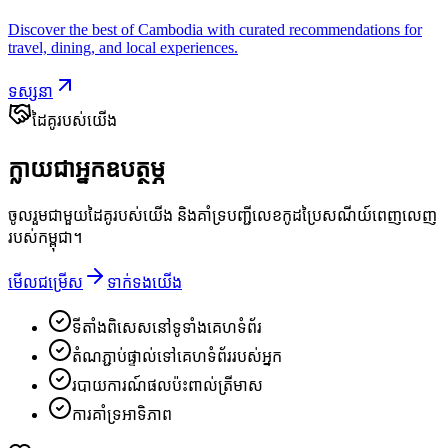
Discover the best of Cambodia with curated recommendations for
travel, dining, and local experiences.
ទស្សនា
ដៃគូរបស់យើង
ក្លាយជាអ្នកឧបត្ថម្ភ
ចូលរួមជាមួយដៃគូរបស់យើង និងគាំទ្របញ្ជីលេខកូដប្រៃសណីយ៍ពេញលេញ
របស់កម្ពុជា។
មើលជម្រើស
ទាក់ទងយើង
ទីតាំងពិសេសនៅទូទាំងគេហទំព័រ
តំណភ្ជាប់ផ្ទាល់ទៅគេហទំព័ររបស់អ្នក
របាយការណ៍ផលប៉ះពាល់ត្រីមាស
ការគាំទ្រអាទិភាព