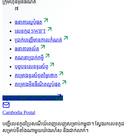
ក្រុមហ៊ុនអ៊ីនធឺណិត
៧
ធនាគារល្អបំផុត
លេខកូដ SWIFT
ប្រាក់បញ្ញើមានកាលកំណត់
ធនាគារចល័ត
គណនាប្រាក់កម្ចី
បុព្វបទលេខទូរស័ព្ទ
គម្រោងទូរស័ព្ទតម្លៃថោក
គម្រោងអ៊ីនធឺណិតល្អបំផុត
ស្វែងយល់ CambodiaChoice
Cambodia
Postal
បញ្ជីលេខកូដប្រៃសណីយ៍ពេញលេញសម្រាប់កម្ពុជា។ ស្វែងរកលេខកូដ
សម្រាប់ទីតាំងណាមួយយ៉ាងរហ័ស និងជាក់លាក់។