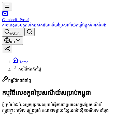
Cambodia
Postal
តាមខេត្ត
លេខកូដទាំងអស់
ការិយាល័យប្រៃសណីយ៍
កម្មវិធី
ប្លុក
ទំនាក់ទំនង
ស្វែងរក...
KH
Home
កម្មវិធីឥតគិតថ្លៃ
កម្មវិធីឥតគិតថ្លៃ
កម្មវិធីលេខកូដប្រៃសណីយ៍សម្រាប់កម្ពុជា
អ្វីគ្រប់យ៉ាងដែលអ្នកត្រូវការសម្រាប់ធ្វើការជាមួយលេខកូដប្រៃសណីយ៍
កម្ពុជា។ រកមើល ផ្ទៀងផ្ទាត់ គណនាចម្ងាយ ស្វែងរកម៉ាស៊ីនអេធីអេម បម្លែង