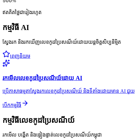
១០០%
ឥតគិតថ្លៃជារៀងរហូត
កម្មវិធី AI
ស្វែងរក និងរកឃើញលេខកូដប្រៃសណីយ៍ដោយយន្តចិត្តសិប្បនិម្មិត
ពេញនិយម
រកមើលលេខកូដប្រៃសណីយ៍ដោយ AI
ប្រើភាសាធម្មតាស្វែងរកលេខកូដប្រៃសណីយ៍ និងទីតាំងដោយមាន AI ជួយ
បើកកម្មវិធី
កម្មវិធីលេខកូដប្រៃសណីយ៍
រកមើល បង្កើត និងផ្ទៀងផ្ទាត់លេខកូដប្រៃសណីយ៍កម្ពុជា