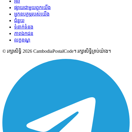
អំពី
ផ្សាយជាមួយពួកយើង
អ្នកឧបត្ថម្ភរបស់យើង
ជំនួយ
ទំនាក់ទំនង
ភាពឯកជន
លក្ខខណ្ឌ
© រក្សាសិទ្ធិ 2026 CambodiaPostalCode។ រក្សាសិទ្ធិគ្រប់យ៉ាង។