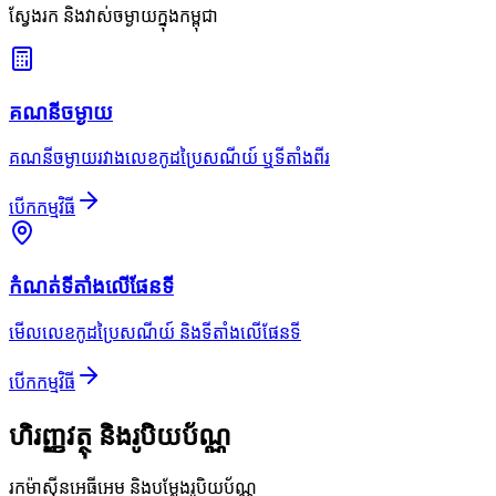
ស្វែងរក និងវាស់ចម្ងាយក្នុងកម្ពុជា
គណនីចម្ងាយ
គណនីចម្ងាយរវាងលេខកូដប្រៃសណីយ៍ ឬទីតាំងពីរ
បើកកម្មវិធី
កំណត់ទីតាំងលើផែនទី
មើលលេខកូដប្រៃសណីយ៍ និងទីតាំងលើផែនទី
បើកកម្មវិធី
ហិរញ្ញវត្ថុ និងរូបិយប័ណ្ណ
រកម៉ាស៊ីនអេធីអេម និងបម្លែងរូបិយប័ណ្ណ