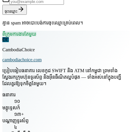
ចុះឈ្មោះ
គ្មាន spam អាចបោះបង់ការចុះឈ្មោះគ្រប់ពេល។
ពីក្រុមការងារតែមួយ
CC
CambodiaChoice
cambodiachoice.com
ប្រៀបធៀបធនាគារ លេខកូដ SWIFT និង ATM នៅកម្ពុជា ព្រមទាំង
ស្វែងរកក្រុមហ៊ុនទូរស័ព្ទ និងអ៊ីនធឺណិតល្អបំផុត — ទាំងអស់នៅក្នុងបញ្ជី
ដែលគួរឱ្យទុកចិត្តតែមួយ។
ធនាគារ
១០
មគ្គុទ្ទេសក៍
១៣+
បណ្តាញទូរស័ព្ទ
៤