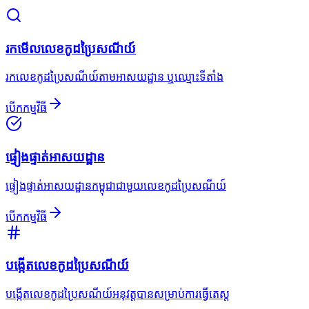
រកមើលលេខកូដប្រៃសណីយ៍
រកលេខកូដប្រៃសណីយ៍តាមអាសយដ្ឋាន ឬឈ្មោះទីតាំង
បើកកម្មវិធី
ផ្ទៀងផ្ទាត់អាសយដ្ឋាន
ផ្ទៀងផ្ទាត់អាសយដ្ឋានកម្ពុជាជាមួយលេខកូដប្រៃសណីយ៍
បើកកម្មវិធី
បង្កើតលេខកូដប្រៃសណីយ៍
បង្កើតលេខកូដប្រៃសណីយ៍អនុវត្តបានសម្រាប់ការធ្វើតេស្ត