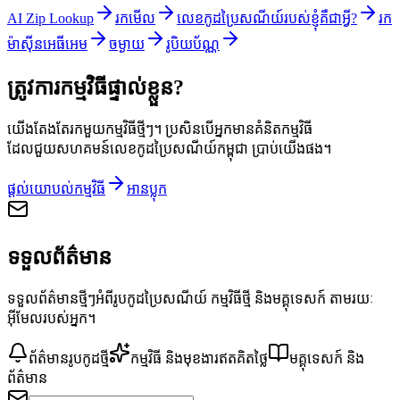
AI Zip Lookup
រកមើល
លេខកូដប្រៃសណីយ៍របស់ខ្ញុំគឺជាអ្វី?
រក
ម៉ាស៊ីនអេធីអេម
ចម្ងាយ
រូបិយប័ណ្ណ
ត្រូវការកម្មវិធីផ្ទាល់ខ្លួន?
យើងតែងតែរកមួយកម្មវិធីថ្មីៗ។ ប្រសិនបើអ្នកមានគំនិតកម្មវិធី
ដែលជួយសហគមន៍លេខកូដប្រៃសណីយ៍កម្ពុជា ប្រាប់យើងផង។
ផ្តល់យោបល់កម្មវិធី
អានប្លុក
ទទួលព័ត៌មាន
ទទួលព័ត៌មានថ្មីៗអំពីរូបកូដប្រៃសណីយ៍ កម្មវិធីថ្មី និងមគ្គុទេសក៍ តាមរយៈ
អ៊ីមែលរបស់អ្នក។
ព័ត៌មានរូបកូដថ្មី
កម្មវិធី និងមុខងារឥតគិតថ្លៃ
មគ្គុទេសក៍ និង
ព័ត៌មាន