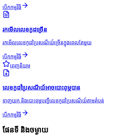
បើកកម្មវិធី
រកមើលលេខកូដច្រើន
រកមើលលេខកូដប្រៃសណីយ៍ច្រើនក្នុងពេលតែមួយ
បើកកម្មវិធី
ពេញនិយម
លេខកូដប្រៃសណីយ៍អាចបោះពុម្ភបាន
ទាញយក និងបោះពុម្ភបញ្ជីលេខកូដប្រៃសណីយ៍តាមតំបន់
បើកកម្មវិធី
ផែនទី និងចម្ងាយ