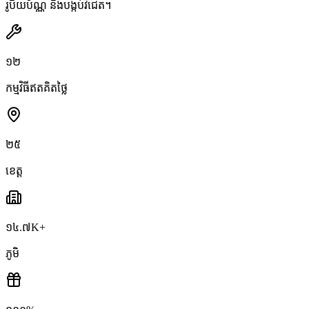
រូបិយប័ណ្ណ និងបង្កប់វីជេត។
១២
កម្មវិធីឥតគិតថ្លៃ
២៥
ខេត្ត
១៤.៧K+
ភូមិ