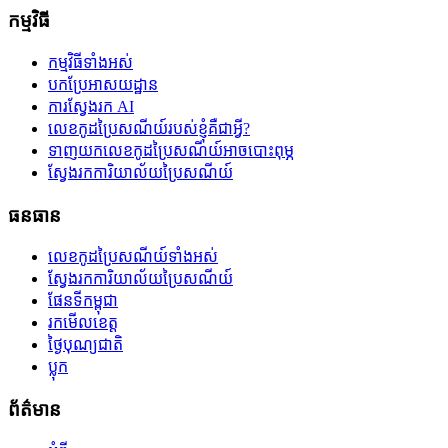
កម្មវិធី
កម្មវិធីទាំងអស់
បកប្រែអាសយដ្ឋាន
ការស្វែងរក AI
លេខកូដប្រៃសណីយ៍របស់ខ្ញុំគឺជាអ្វី?
ទាញយកលេខកូដប្រៃសណីយ៍អាចបោះពុម្ភ
ស្វែងរកការិយាល័យប្រៃសណីយ៍
ធនធាន
លេខកូដប្រៃសណីយ៍ទាំងអស់
ស្វែងរកការិយាល័យប្រៃសណីយ៍
ផែនទីកម្ពុជា
រកមើលខេត្ត
ថ្ងៃបុណ្យជាតិ
ប្លុក
ព័ត៌មាន