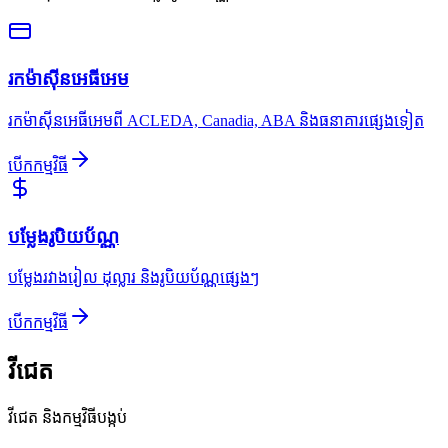
រកម៉ាស៊ីនអេធីអេម
រកម៉ាស៊ីនអេធីអេមពី ACLEDA, Canadia, ABA និងធនាគារផ្សេងទៀត
បើកកម្មវិធី
បម្លែងរូបិយប័ណ្ណ
បម្លែងរវាងរៀល ដុល្លារ និងរូបិយប័ណ្ណផ្សេងៗ
បើកកម្មវិធី
វីជេត
វីជេត និងកម្មវិធីបង្កប់