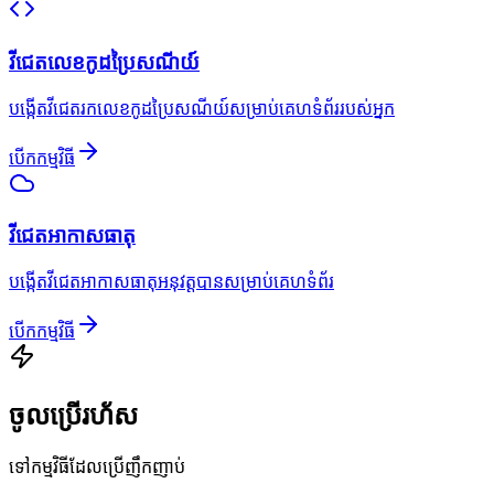
វីជេតលេខកូដប្រៃសណីយ៍
បង្កើតវីជេតរកលេខកូដប្រៃសណីយ៍សម្រាប់គេហទំព័ររបស់អ្នក
បើកកម្មវិធី
វីជេតអាកាសធាតុ
បង្កើតវីជេតអាកាសធាតុអនុវត្តបានសម្រាប់គេហទំព័រ
បើកកម្មវិធី
ចូលប្រើរហ័ស
ទៅកម្មវិធីដែលប្រើញឹកញាប់