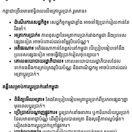
កត្តាជាច្រើនមានឥទ្ធិពលលើអត្រាប្តូរប្រាក់ រួមមាន៖
ដំណើរការសេដ្ឋកិច្ច៖
សេដ្ឋកិច្ចកម្ពុជាខ្លាំង អាចនាំឱ្យប្រាក់រៀលកាន់តែ
រឹងមាំ។
អត្រាការប្រាក់៖
ភាពខុសគ្នានៃអត្រាការប្រាក់រវាងកម្ពុជា និងប្រទេស
ផ្សេងទៀត អាចប៉ះពាល់ដល់តម្លៃរូបិយប័ណ្ណ។
អតិផរណា៖
អតិផរណាកាន់តែខ្ពស់នៅកម្ពុជា បើប្រៀបធៀបទៅនឹង
ប្រទេសផ្សេងទៀត អាចធ្វើឱ្យប្រាក់រៀលចុះខ្សោយ។
គោលនយោបាយរដ្ឋាភិបាល៖
គោលនយោបាយរដ្ឋាភិបាលដែល
ទាក់ទងនឹងការគ្រប់គ្រងរូបិយប័ណ្ណ និងពាណិជ្ជកម្ម អាចប៉ះពាល់ដល់
អត្រាប្តូរប្រាក់។
គន្លឹះសម្រាប់ការប្តូរប្រាក់នៅកម្ពុជា
ពិនិត្យមើលអត្រា៖
តែងតែប្រៀបធៀបអត្រាប្តូរប្រាក់ពីប្រភពផ្សេងៗគ្នា
មុនពេលប្តូរប្រាក់។
ប្រើប្រាស់បណ្តាញផ្លូវការ៖
ប្តូរប្រាក់នៅធនាគារ ឬការិយាល័យប្តូរប្រាក់
ដែលមានអាជ្ញាប័ណ្ណ ដើម្បីទទួលបានអត្រា និងសុវត្ថិភាពល្អបំផុត។
ជៀសវាងការប្តូរប្រាក់ក្រៅផ្លូវការ។
ប្រាក់រាយតូចៗ៖
យកប្រាក់រៀលជាក្រដាសប្រាក់តូចៗ សម្រាប់