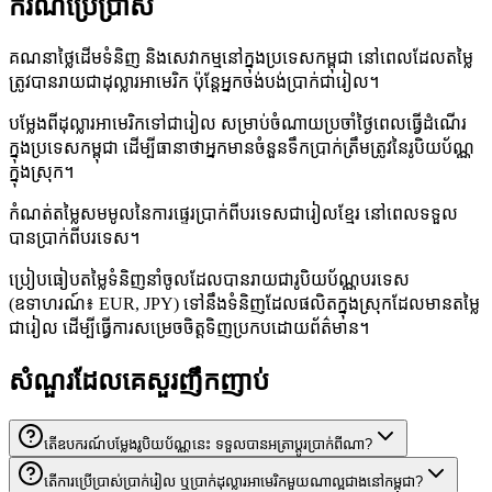
ករណីប្រើប្រាស់
គណនាថ្លៃដើមទំនិញ និងសេវាកម្មនៅក្នុងប្រទេសកម្ពុជា នៅពេលដែលតម្លៃ
ត្រូវបានរាយជាដុល្លារអាមេរិក ប៉ុន្តែអ្នកចង់បង់ប្រាក់ជារៀល។
បម្លែងពីដុល្លារអាមេរិកទៅជារៀល សម្រាប់ចំណាយប្រចាំថ្ងៃពេលធ្វើដំណើរ
ក្នុងប្រទេសកម្ពុជា ដើម្បីធានាថាអ្នកមានចំនួនទឹកប្រាក់ត្រឹមត្រូវនៃរូបិយប័ណ្ណ
ក្នុងស្រុក។
កំណត់តម្លៃសមមូលនៃការផ្ទេរប្រាក់ពីបរទេសជារៀលខ្មែរ នៅពេលទទួល
បានប្រាក់ពីបរទេស។
ប្រៀបធៀបតម្លៃទំនិញនាំចូលដែលបានរាយជារូបិយប័ណ្ណបរទេស
(ឧទាហរណ៍៖ EUR, JPY) ទៅនឹងទំនិញដែលផលិតក្នុងស្រុកដែលមានតម្លៃ
ជារៀល ដើម្បីធ្វើការសម្រេចចិត្តទិញប្រកបដោយព័ត៌មាន។
សំណួរដែលគេសួរញឹកញាប់
តើឧបករណ៍បម្លែងរូបិយប័ណ្ណនេះ ទទួលបានអត្រាប្តូរប្រាក់ពីណា?
តើការប្រើប្រាស់ប្រាក់រៀល ឬប្រាក់ដុល្លារអាមេរិកមួយណាល្អជាងនៅកម្ពុជា?