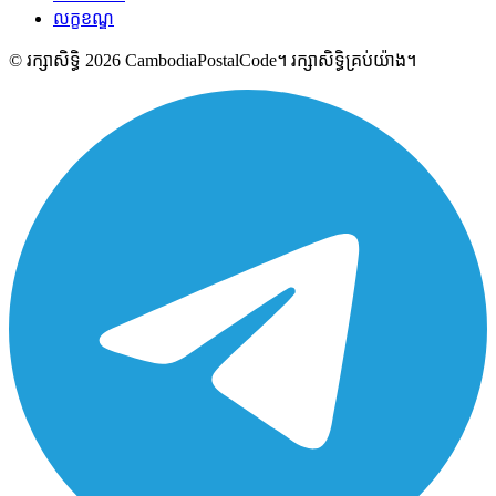
លក្ខខណ្ឌ
© រក្សាសិទ្ធិ 2026 CambodiaPostalCode។ រក្សាសិទ្ធិគ្រប់យ៉ាង។