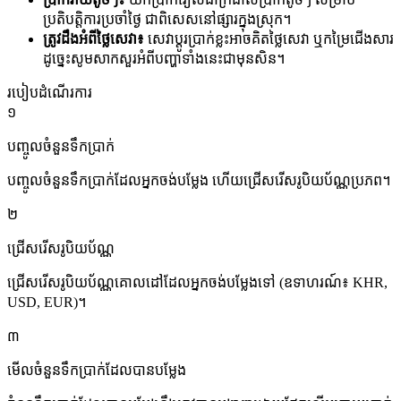
ប្រតិបត្តិការប្រចាំថ្ងៃ ជាពិសេសនៅផ្សារក្នុងស្រុក។
ត្រូវដឹងអំពីថ្លៃសេវា៖
សេវាប្តូរប្រាក់ខ្លះអាចគិតថ្លៃសេវា ឬកម្រៃជើងសារ
ដូច្នេះសូមសាកសួរអំពីបញ្ហាទាំងនេះជាមុនសិន។
របៀបដំណើរការ
១
បញ្ចូលចំនួនទឹកប្រាក់
បញ្ចូលចំនួនទឹកប្រាក់ដែលអ្នកចង់បម្លែង ហើយជ្រើសរើសរូបិយប័ណ្ណប្រភព។
២
ជ្រើសរើសរូបិយប័ណ្ណ
ជ្រើសរើសរូបិយប័ណ្ណគោលដៅដែលអ្នកចង់បម្លែងទៅ (ឧទាហរណ៍៖ KHR,
USD, EUR)។
៣
មើលចំនួនទឹកប្រាក់ដែលបានបម្លែង