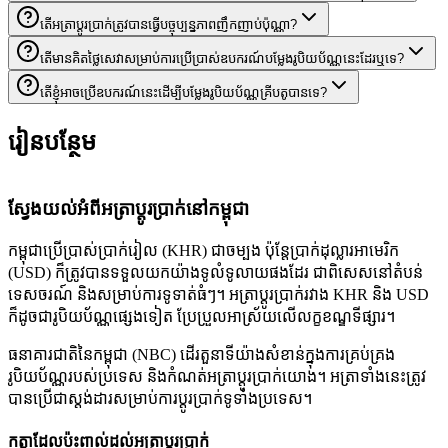
តើអត្រាប្តូរប្រាក់ត្រូវបានធ្វើបច្ចុប្បន្នភាពញឹកញាប់ប៉ុណ្ណា?
តើមានគិតថ្លៃសេវាសម្រាប់ការប្រើប្រាស់ឧបករណ៍បម្លែងរូបិយប័ណ្ណនេះដែរឬទេ?
តើខ្ញុំអាចប្រើឧបករណ៍នេះដើម្បីបម្លែងរូបិយប័ណ្ណគ្រីបតូបានទេ?
រៀនបន្ថែម
ស្វែងយល់អំពីអត្រាប្តូរប្រាក់នៅកម្ពុជា
កម្ពុជាប្រើប្រាស់ប្រាក់រៀល (KHR) ជាចម្បង ប៉ុន្តែប្រាក់ដុល្លារអាមេរិក
(USD) ក៏ត្រូវបានទទួលយកយ៉ាងទូលំទូលាយផងដែរ ជាពិសេសនៅតំបន់
ទេសចរណ៍ និងសម្រាប់ការទូទាត់ធំៗ។ អត្រាប្តូរប្រាក់រវាង KHR និង USD
ក៏ដូចជារូបិយប័ណ្ណផ្សេងទៀត ប្រែប្រួលអាស្រ័យលើលក្ខខណ្ឌទីផ្សារ។
ធនាគារជាតិនៃកម្ពុជា (NBC) ដើរតួនាទីយ៉ាងសំខាន់ក្នុងការគ្រប់គ្រង
រូបិយប័ណ្ណរបស់ប្រទេស និងកំណត់អត្រាប្តូរប្រាក់យោង។ អត្រាទាំងនេះត្រូវ
បានប្រើជាស្តង់ដារសម្រាប់ការប្តូរប្រាក់ទូទាំងប្រទេស។
កត្តាដែលប៉ះពាល់ដល់អត្រាប្តូរប្រាក់