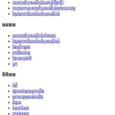
លេខកូដប្រៃសណីយ៍របស់ខ្ញុំគឺជាអ្វី?
ទាញយកលេខកូដប្រៃសណីយ៍អាចបោះពុម្ភ
ស្វែងរកការិយាល័យប្រៃសណីយ៍
ធនធាន
លេខកូដប្រៃសណីយ៍ទាំងអស់
ស្វែងរកការិយាល័យប្រៃសណីយ៍
ផែនទីកម្ពុជា
រកមើលខេត្ត
ថ្ងៃបុណ្យជាតិ
ប្លុក
ព័ត៌មាន
អំពី
ផ្សាយជាមួយពួកយើង
អ្នកឧបត្ថម្ភរបស់យើង
ជំនួយ
ទំនាក់ទំនង
ភាពឯកជន