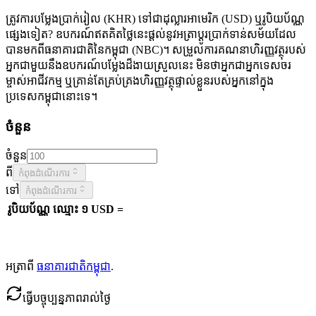
ត្រូវការបម្លែងប្រាក់រៀល (KHR) ទៅជាដុល្លារអាមេរិក (USD) ឬរូបិយប័ណ្ណ
ផ្សេងទៀត? ឧបករណ៍ឥតគិតថ្លៃនេះផ្តល់នូវអត្រាប្តូរប្រាក់ទាន់សម័យដែល
បានមកពីធនាគារជាតិនៃកម្ពុជា (NBC)។ សម្រួលការគណនាហិរញ្ញវត្ថុរបស់
អ្នកជាមួយនឹងឧបករណ៍បម្លែងដ៏ងាយស្រួលនេះ មិនថាអ្នកជាអ្នកទេសចរ
ម្ចាស់អាជីវកម្ម ឬគ្រាន់តែគ្រប់គ្រងហិរញ្ញវត្ថុផ្ទាល់ខ្លួនរបស់អ្នកនៅក្នុង
ប្រទេសកម្ពុជានោះទេ។
ចំនួន
ចំនួន
ពី
កំពុងដំណើរការ
ទៅ
កំពុងដំណើរការ
រូបិយប័ណ្ណ
ឈ្មោះ
១ USD =
អត្រាពី
ធនាគារជាតិកម្ពុជា
.
ធ្វើបច្ចុប្បន្នភាពរាល់ថ្ងៃ