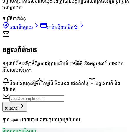
ចំនួនទឹកប្រាក់ដែលបានបម្លែងនឹងត្រូវបានបង្ហាញដោយផ្អែកលើអត្រាប្តូរប្រាក់
ចុងក្រោយ។
កម្មវិធីពាក់ព័ន្ធ
គណនីចម្ងាយ
រកម៉ាស៊ីនអេធីអ엘
ទទួលព័ត៌មាន
ទទួលព័ត៌មានថ្មីៗអំពីរូបកូដប្រៃសណីយ៍ កម្មវិធីថ្មី និងមគ្គុទេសក៍ តាមរយៈ
អ៊ីមែលរបស់អ្នក។
ព័ត៌មានរូបកូដថ្មី
កម្មវិធី និងមុខងារឥតគិតថ្លៃ
មគ្គុទេសក៍ និង
ព័ត៌មាន
ចុះឈ្មោះ
គ្មាន spam អាចបោះបង់ការចុះឈ្មោះគ្រប់ពេល។
ពីក្រុមការងារតែមួយ