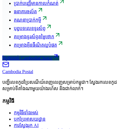
ប្រាក់បញ្ញើមានកាលកំណត់
ធនាគារចល័ត
គណនាប្រាក់កម្ចី
បុព្វបទលេខទូរស័ព្ទ
គម្រោងទូរស័ព្ទតម្លៃថោក
គម្រោងអ៊ីនធឺណិតល្អបំផុត
ស្វែងយល់ CambodiaChoice
Cambodia
Postal
បញ្ជីលេខកូដប្រៃសណីយ៍ពេញលេញសម្រាប់កម្ពុជា។ ស្វែងរកលេខកូដ
សម្រាប់ទីតាំងណាមួយយ៉ាងរហ័ស និងជាក់លាក់។
កម្មវិធី
កម្មវិធីទាំងអស់
បកប្រែអាសយដ្ឋាន
ការស្វែងរក AI