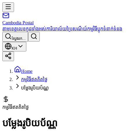
Cambodia
Postal
តាមខេត្ត
លេខកូដទាំងអស់
ការិយាល័យប្រៃសណីយ៍
កម្មវិធី
ប្លុក
ទំនាក់ទំនង
ស្វែងរក...
KH
Home
កម្មវិធីឥតគិតថ្លៃ
បម្លែងរូបិយប័ណ្ណ
កម្មវិធីឥតគិតថ្លៃ
បម្លែងរូបិយប័ណ្ណ