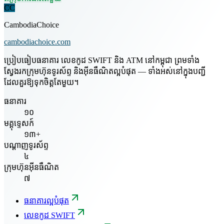
CC
CambodiaChoice
cambodiachoice.com
ប្រៀបធៀបធនាគារ លេខកូដ SWIFT និង ATM នៅកម្ពុជា ព្រមទាំង
ស្វែងរកក្រុមហ៊ុនទូរស័ព្ទ និងអ៊ីនធឺណិតល្អបំផុត — ទាំងអស់នៅក្នុងបញ្ជី
ដែលគួរឱ្យទុកចិត្តតែមួយ។
ធនាគារ
១០
មគ្គុទ្ទេសក៍
១៣+
បណ្តាញទូរស័ព្ទ
៤
ក្រុមហ៊ុនអ៊ីនធឺណិត
៧
ធនាគារល្អបំផុត
លេខកូដ SWIFT