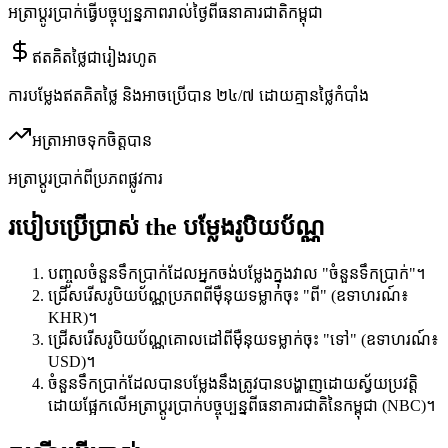
អត្រាប្តូរប្រាក់ធ្វើបច្ចុប្បន្នភាពរាល់ថ្ងៃពីធនាគារជាតិកម្ពុជា
ឥតគិតថ្លៃជារៀងរហូត
ការបម្លែងឥតគិតថ្លៃ និងអាចប្រើបាន ២៤/៧ ដោយគ្មានថ្លៃកំបាំង
អត្រាអាចទុកចិត្តបាន
អត្រាប្តូរប្រាក់ពីប្រភពផ្លូវការ
របៀបប្រើប្រាស់
the
បម្លែងរូបិយប័ណ្ណ
បញ្ចូលចំនួនទឹកប្រាក់ដែលអ្នកចង់បម្លែងក្នុងវាល "ចំនួនទឹកប្រាក់"។
ជ្រើសរើសរូបិយប័ណ្ណប្រភពពីម៉ឺនុយទម្លាក់ចុះ "ពី" (ឧទាហរណ៍៖
KHR)។
ជ្រើសរើសរូបិយប័ណ្ណគោលដៅពីម៉ឺនុយទម្លាក់ចុះ "ទៅ" (ឧទាហរណ៍៖
USD)។
ចំនួនទឹកប្រាក់ដែលបានបម្លែងនឹងត្រូវបានបង្ហាញដោយស្វ័យប្រវត្តិ
ដោយផ្អែកលើអត្រាប្តូរប្រាក់បច្ចុប្បន្នពីធនាគារជាតិនៃកម្ពុជា (NBC)។