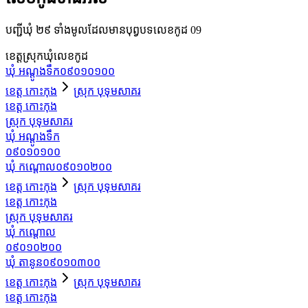
បញ្ជីឃុំ ២៩ ទាំងមូលដែលមានបុព្វបទលេខកូដ 09
ខេត្ត
ស្រុក
ឃុំ
លេខកូដ
ឃុំ អណ្ដូងទឹក
០៩០១០១០០
ខេត្ត កោះកុង
ស្រុក បុទុមសាគរ
ខេត្ត កោះកុង
ស្រុក បុទុមសាគរ
ឃុំ អណ្ដូងទឹក
០៩០១០១០០
ឃុំ កណ្ដោល
០៩០១០២០០
ខេត្ត កោះកុង
ស្រុក បុទុមសាគរ
ខេត្ត កោះកុង
ស្រុក បុទុមសាគរ
ឃុំ កណ្ដោល
០៩០១០២០០
ឃុំ តានូន
០៩០១០៣០០
ខេត្ត កោះកុង
ស្រុក បុទុមសាគរ
ខេត្ត កោះកុង