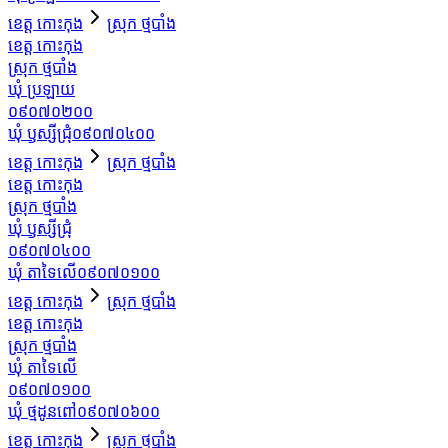
ខេត្ត កោះកុង
ស្រុក ថ្មបាំង
ខេត្ត កោះកុង
ស្រុក ថ្មបាំង
ឃុំ ប្រឡាយ
០៩០៧០២០០
ឃុំ ឫស្សីជ្រុំ
០៩០៧០៤០០
ខេត្ត កោះកុង
ស្រុក ថ្មបាំង
ខេត្ត កោះកុង
ស្រុក ថ្មបាំង
ឃុំ ឫស្សីជ្រុំ
០៩០៧០៤០០
ឃុំ តាទៃលើ
០៩០៧០១០០
ខេត្ត កោះកុង
ស្រុក ថ្មបាំង
ខេត្ត កោះកុង
ស្រុក ថ្មបាំង
ឃុំ តាទៃលើ
០៩០៧០១០០
ឃុំ ថ្មដូនពៅ
០៩០៧០៦០០
ខេត្ត កោះកុង
ស្រុក ថ្មបាំង