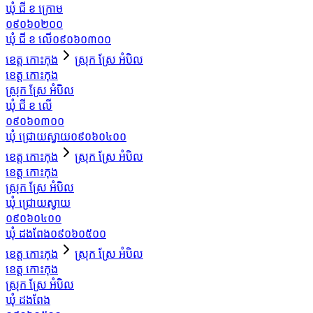
ឃុំ ជី ខ ក្រោម
០៩០៦០២០០
ឃុំ ជី ខ លើ
០៩០៦០៣០០
ខេត្ត កោះកុង
ស្រុក ស្រែ អំបិល
ខេត្ត កោះកុង
ស្រុក ស្រែ អំបិល
ឃុំ ជី ខ លើ
០៩០៦០៣០០
ឃុំ ជ្រោយស្វាយ
០៩០៦០៤០០
ខេត្ត កោះកុង
ស្រុក ស្រែ អំបិល
ខេត្ត កោះកុង
ស្រុក ស្រែ អំបិល
ឃុំ ជ្រោយស្វាយ
០៩០៦០៤០០
ឃុំ ដងពែង
០៩០៦០៥០០
ខេត្ត កោះកុង
ស្រុក ស្រែ អំបិល
ខេត្ត កោះកុង
ស្រុក ស្រែ អំបិល
ឃុំ ដងពែង