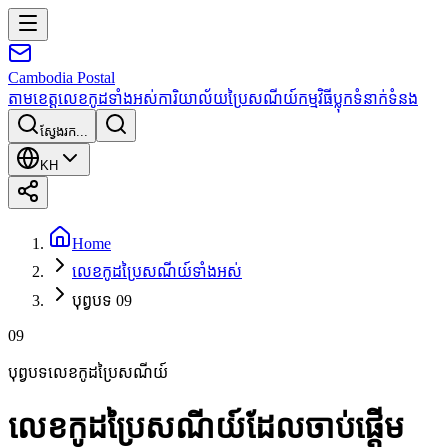
Cambodia
Postal
តាមខេត្ត
លេខកូដទាំងអស់
ការិយាល័យប្រៃសណីយ៍
កម្មវិធី
ប្លុក
ទំនាក់ទំនង
ស្វែងរក...
KH
Home
លេខកូដប្រៃសណីយ៍ទាំងអស់
បុព្វបទ 09
09
បុព្វបទលេខកូដប្រៃសណីយ៍
លេខកូដប្រៃសណីយ៍ដែលចាប់ផ្តើម