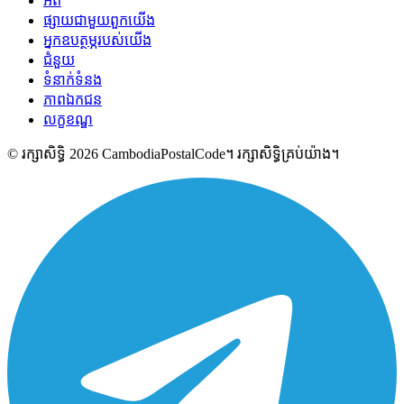
អំពី
ផ្សាយជាមួយពួកយើង
អ្នកឧបត្ថម្ភរបស់យើង
ជំនួយ
ទំនាក់ទំនង
ភាពឯកជន
លក្ខខណ្ឌ
© រក្សាសិទ្ធិ 2026 CambodiaPostalCode។ រក្សាសិទ្ធិគ្រប់យ៉ាង។