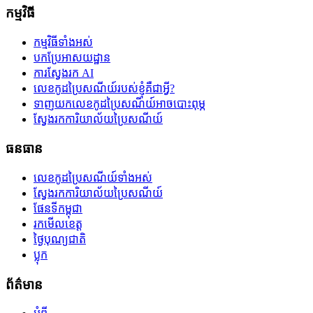
កម្មវិធី
កម្មវិធីទាំងអស់
បកប្រែអាសយដ្ឋាន
ការស្វែងរក AI
លេខកូដប្រៃសណីយ៍របស់ខ្ញុំគឺជាអ្វី?
ទាញយកលេខកូដប្រៃសណីយ៍អាចបោះពុម្ភ
ស្វែងរកការិយាល័យប្រៃសណីយ៍
ធនធាន
លេខកូដប្រៃសណីយ៍ទាំងអស់
ស្វែងរកការិយាល័យប្រៃសណីយ៍
ផែនទីកម្ពុជា
រកមើលខេត្ត
ថ្ងៃបុណ្យជាតិ
ប្លុក
ព័ត៌មាន