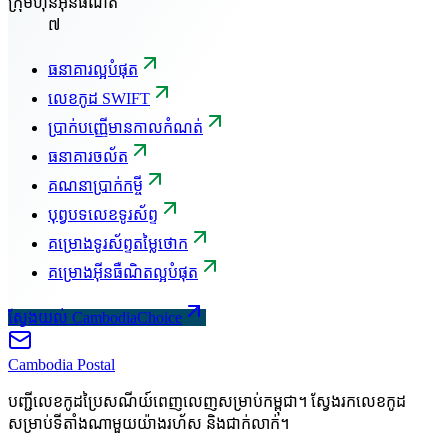
ក្រុមហ៊ុនអ៊ីនធឺណិត
៧
ធនាគារល្អបំផុត
លេខកូដ SWIFT
ប្រាក់បញ្ញើមានកាលកំណត់
ធនាគារចល័ត
គណនាប្រាក់កម្ចី
បុព្វបទលេខទូរស័ព្ទ
គម្រោងទូរស័ព្ទតម្លៃថោក
គម្រោងអ៊ីនធឺណិតល្អបំផុត
ស្វែងយល់ CambodiaChoice
Cambodia
Postal
បញ្ជីលេខកូដប្រៃសណីយ៍ពេញលេញសម្រាប់កម្ពុជា។ ស្វែងរកលេខកូដ
សម្រាប់ទីតាំងណាមួយយ៉ាងរហ័ស និងជាក់លាក់។