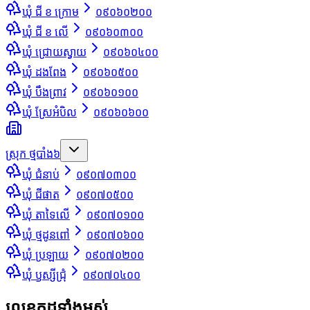
ឃុំ ជី ខ ក្រោម
០៩០៦០២០០
ឃុំ ជី ខ លើ
០៩០៦០៣០០
ឃុំ ជ្រោយស្វាយ
០៩០៦០៤០០
ឃុំ ដងពែង
០៩០៦០៥០០
ឃុំ បឹងព្រាវ
០៩០៦០១០០
ឃុំ ស្រែអំបិល
០៩០៦០៦០០
ស្រុក ថ្មបាំង
៦
ឃុំ ជំនាប់
០៩០៧០៣០០
ឃុំ ជីផាត
០៩០៧០៥០០
ឃុំ តាទៃលើ
០៩០៧០១០០
ឃុំ ថ្មដូនពៅ
០៩០៧០៦០០
ឃុំ ប្រឡាយ
០៩០៧០២០០
ឃុំ ឫស្សីជ្រុំ
០៩០៧០៤០០
លេខកូដទាំងអស់