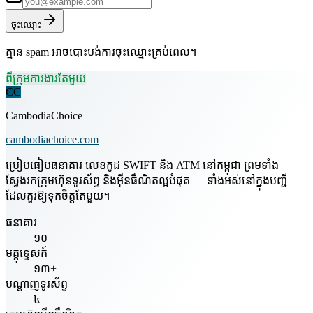
ចុះឈ្មោះ
គ្មាន spam អាចបោះបង់ការចុះឈ្មោះគ្រប់ពេល។
ពីក្រុមការងារតែមួយ
CC
CambodiaChoice
cambodiachoice.com
ប្រៀបធៀបធនាគារ លេខកូដ SWIFT និង ATM នៅកម្ពុជា ព្រមទាំង
ស្វែងរកក្រុមហ៊ុនទូរស័ព្ទ និងអ៊ីនធឺណិតល្អបំផុត — ទាំងអស់នៅក្នុងបញ្ជី
ដែលគួរឱ្យទុកចិត្តតែមួយ។
ធនាគារ
១០
មគ្គុទ្ទេសក៍
១៣+
បណ្តាញទូរស័ព្ទ
៤