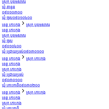
ស្រុក បុទុមសាគរ
ឃុំ តានូន
០៩០១០៣០០
ឃុំ ថ្មស
០៩០១០៤០០
ខេត្ត កោះកុង
ស្រុក បុទុមសាគរ
ខេត្ត កោះកុង
ស្រុក បុទុមសាគរ
ឃុំ ថ្មស
០៩០១០៤០០
ឃុំ ជ្រោយប្រស់
០៩០៣០១០០
ខេត្ត កោះកុង
ស្រុក កោះកុង
ខេត្ត កោះកុង
ស្រុក កោះកុង
ឃុំ ជ្រោយប្រស់
០៩០៣០១០០
ឃុំ កោះកាពិ
០៩០៣០២០០
ខេត្ត កោះកុង
ស្រុក កោះកុង
ខេត្ត កោះកុង
ស្រុក កោះកុង
ឃុំ កោះកាពិ