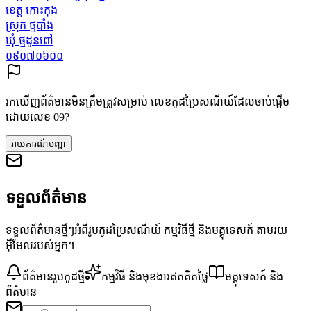
ខេត្ត កោះកុង
ស្រុក ថ្មបាំង
ឃុំ ថ្មដូនពៅ
០៩០៧០៦០០
រកឃើញព័ត៌មានមិនត្រឹមត្រូវសម្រាប់ លេខកូដប្រៃសណីយ៍ដែលចាប់ផ្តើម
ដោយលេខ 09?
រាយការណ៍បញ្ហា
ទទួលព័ត៌មាន
ទទួលព័ត៌មានថ្មីៗអំពីរូបកូដប្រៃសណីយ៍ កម្មវិធីថ្មី និងមគ្គុទេសក៍ តាមរយៈ
អ៊ីមែលរបស់អ្នក។
ព័ត៌មានរូបកូដថ្មី
កម្មវិធី និងមុខងារឥតគិតថ្លៃ
មគ្គុទេសក៍ និង
ព័ត៌មាន