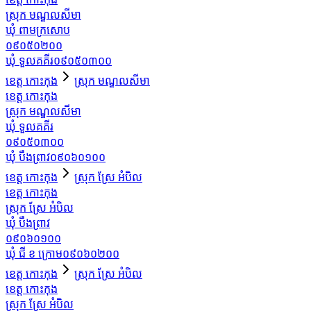
ស្រុក មណ្ឌលសីមា
ឃុំ ពាមក្រសោប
០៩០៥០២០០
ឃុំ ទួលគគីរ
០៩០៥០៣០០
ខេត្ត កោះកុង
ស្រុក មណ្ឌលសីមា
ខេត្ត កោះកុង
ស្រុក មណ្ឌលសីមា
ឃុំ ទួលគគីរ
០៩០៥០៣០០
ឃុំ បឹងព្រាវ
០៩០៦០១០០
ខេត្ត កោះកុង
ស្រុក ស្រែ អំបិល
ខេត្ត កោះកុង
ស្រុក ស្រែ អំបិល
ឃុំ បឹងព្រាវ
០៩០៦០១០០
ឃុំ ជី ខ ក្រោម
០៩០៦០២០០
ខេត្ត កោះកុង
ស្រុក ស្រែ អំបិល
ខេត្ត កោះកុង
ស្រុក ស្រែ អំបិល