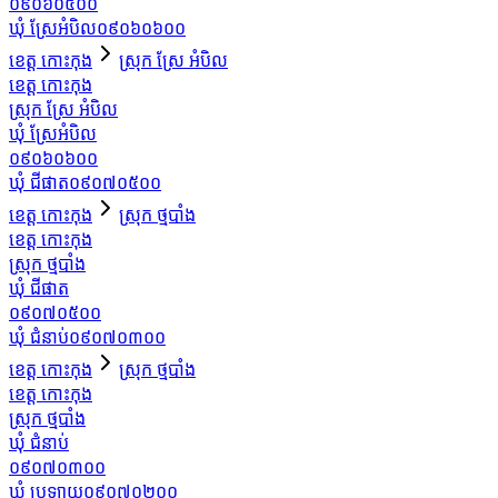
០៩០៦០៥០០
ឃុំ ស្រែអំបិល
០៩០៦០៦០០
ខេត្ត កោះកុង
ស្រុក ស្រែ អំបិល
ខេត្ត កោះកុង
ស្រុក ស្រែ អំបិល
ឃុំ ស្រែអំបិល
០៩០៦០៦០០
ឃុំ ជីផាត
០៩០៧០៥០០
ខេត្ត កោះកុង
ស្រុក ថ្មបាំង
ខេត្ត កោះកុង
ស្រុក ថ្មបាំង
ឃុំ ជីផាត
០៩០៧០៥០០
ឃុំ ជំនាប់
០៩០៧០៣០០
ខេត្ត កោះកុង
ស្រុក ថ្មបាំង
ខេត្ត កោះកុង
ស្រុក ថ្មបាំង
ឃុំ ជំនាប់
០៩០៧០៣០០
ឃុំ ប្រឡាយ
០៩០៧០២០០