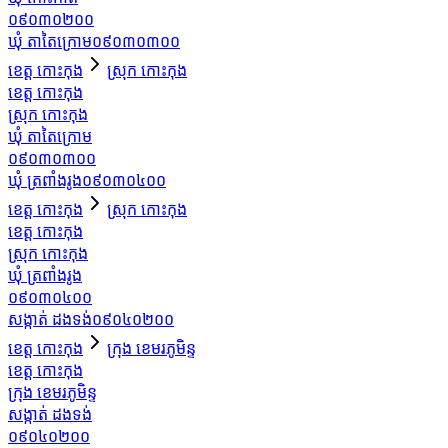
០៩០៣០២០០
ឃុំ តាតៃក្រោម
០៩០៣០៣០០
ខេត្ត កោះកុង
ស្រុក កោះកុង
ខេត្ត កោះកុង
ស្រុក កោះកុង
ឃុំ តាតៃក្រោម
០៩០៣០៣០០
ឃុំ ត្រពាំងរូង
០៩០៣០៤០០
ខេត្ត កោះកុង
ស្រុក កោះកុង
ខេត្ត កោះកុង
ស្រុក កោះកុង
ឃុំ ត្រពាំងរូង
០៩០៣០៤០០
សង្កាត់ ដងទង់
០៩០៤០២០០
ខេត្ត កោះកុង
ក្រុង ខេមរភូមិន្ទ
ខេត្ត កោះកុង
ក្រុង ខេមរភូមិន្ទ
សង្កាត់ ដងទង់
០៩០៤០២០០