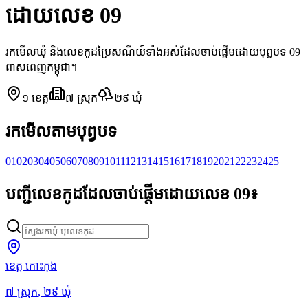
ដោយលេខ 09
រកមើលឃុំ និងលេខកូដប្រៃសណីយ៍ទាំងអស់ដែលចាប់ផ្តើមដោយបុព្វបទ 09
ពាសពេញកម្ពុជា។
១
ខេត្ត
៧
ស្រុក
២៩
ឃុំ
រកមើលតាមបុព្វបទ
01
02
03
04
05
06
07
08
09
10
11
12
13
14
15
16
17
18
19
20
21
22
23
24
25
បញ្ជីលេខកូដដែលចាប់ផ្តើមដោយលេខ 09៖
ខេត្ត កោះកុង
៧
ស្រុក
,
២៩
ឃុំ