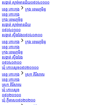
សង្កាត់ ស្មាច់មានជ័យ
០៩០៤០១០០
ខេត្ត កោះកុង
ក្រុង ខេមរភូមិន្ទ
ខេត្ត កោះកុង
ក្រុង ខេមរភូមិន្ទ
សង្កាត់ ស្មាច់មានជ័យ
០៩០៤០១០០
សង្កាត់ ស្ទឹងវែង
០៩០៤០៣០០
ខេត្ត កោះកុង
ក្រុង ខេមរភូមិន្ទ
ខេត្ត កោះកុង
ក្រុង ខេមរភូមិន្ទ
សង្កាត់ ស្ទឹងវែង
០៩០៤០៣០០
ឃុំ កោះស្ដេច
០៩០២០១០០
ខេត្ត កោះកុង
ស្រុក គិរីសាគរ
ខេត្ត កោះកុង
ស្រុក គិរីសាគរ
ឃុំ កោះស្ដេច
០៩០២០១០០
ឃុំ ភ្ញីមាស
០៩០២០២០០