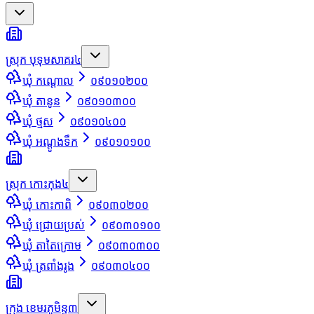
ស្រុក បុទុមសាគរ
៤
ឃុំ កណ្ដោល
០៩០១០២០០
ឃុំ តានូន
០៩០១០៣០០
ឃុំ ថ្មស
០៩០១០៤០០
ឃុំ អណ្ដូងទឹក
០៩០១០១០០
ស្រុក កោះកុង
៤
ឃុំ កោះកាពិ
០៩០៣០២០០
ឃុំ ជ្រោយប្រស់
០៩០៣០១០០
ឃុំ តាតៃក្រោម
០៩០៣០៣០០
ឃុំ ត្រពាំងរូង
០៩០៣០៤០០
ក្រុង ខេមរភូមិន្ទ
៣