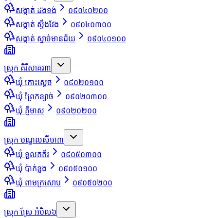
សង្កាត់ ដងទង់
០៩០៤០២០០
សង្កាត់ ស្ទឹងវែង
០៩០៤០៣០០
សង្កាត់ ស្មាច់មានជ័យ
០៩០៤០១០០
ស្រុក គិរីសាគរ
៣
ឃុំ កោះស្ដេច
០៩០២០១០០
ឃុំ ព្រែកខ្សាច់
០៩០២០៣០០
ឃុំ ភ្ញីមាស
០៩០២០២០០
ស្រុក មណ្ឌលសីមា
៣
ឃុំ ទួលគគីរ
០៩០៥០៣០០
ឃុំ ប៉ាក់ខ្លង
០៩០៥០១០០
ឃុំ ពាមក្រសោប
០៩០៥០២០០
ស្រុក ស្រែ អំបិល
៦