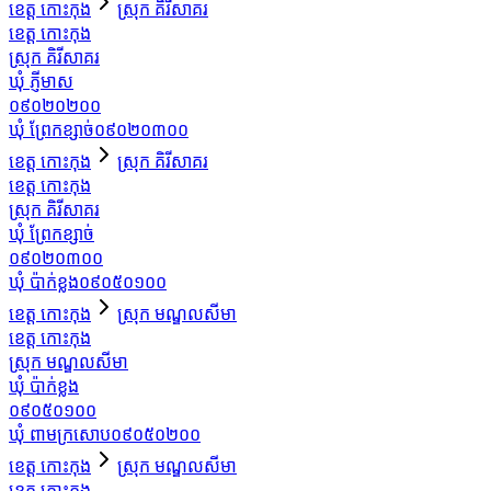
ខេត្ត កោះកុង
ស្រុក គិរីសាគរ
ខេត្ត កោះកុង
ស្រុក គិរីសាគរ
ឃុំ ភ្ញីមាស
០៩០២០២០០
ឃុំ ព្រែកខ្សាច់
០៩០២០៣០០
ខេត្ត កោះកុង
ស្រុក គិរីសាគរ
ខេត្ត កោះកុង
ស្រុក គិរីសាគរ
ឃុំ ព្រែកខ្សាច់
០៩០២០៣០០
ឃុំ ប៉ាក់ខ្លង
០៩០៥០១០០
ខេត្ត កោះកុង
ស្រុក មណ្ឌលសីមា
ខេត្ត កោះកុង
ស្រុក មណ្ឌលសីមា
ឃុំ ប៉ាក់ខ្លង
០៩០៥០១០០
ឃុំ ពាមក្រសោប
០៩០៥០២០០
ខេត្ត កោះកុង
ស្រុក មណ្ឌលសីមា
ខេត្ត កោះកុង