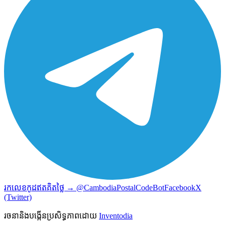
រកលេខកូដឥតគិតថ្លៃ → @CambodiaPostalCodeBot
Facebook
X
(Twitter)
រចនានិងបង្កើនប្រសិទ្ធភាពដោយ
Inventodia