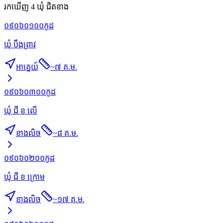
រកឃើញ 4 ឃុំ ជិតខាង
០៩០៦០១០០
កូដ
ឃុំ បឹងព្រាវ
អាគ្នេយ៍
~
៧ គ.ម.
០៩០៦០៣០០
កូដ
ឃុំ ជី ខ លើ
ខាងលិច
~
៨ គ.ម.
០៩០៦០២០០
កូដ
ឃុំ ជី ខ ក្រោម
ខាងលិច
~
១៧ គ.ម.