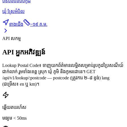
០៩០៦០៦០០
កូដ
ឃុំ ស្រែអំបិល
ខាងជើង
~
១៩ គ.ម.
API សកម្ម
API អ្នកអភិវឌ្ឍន៍
Lookup Postal Code៖ ទាញយកព័ត៌មានលម្អិតសម្រាប់រូបកូដប្រៃសណីយ៍
ជាក់លាក់ រួមទាំងខេត្ត ស្រុក ឃុំ ភូមិ និងកូអរដោនេ។ GET
/api/v1/lookup/:postcode — postcode (ត្រូវការ ២–៨ ខ្ទង់) lang
(ជម្រើស៖ en ឬ km)។
ឆ្លើយតបរហ័ស
មធ្យម < 50ms