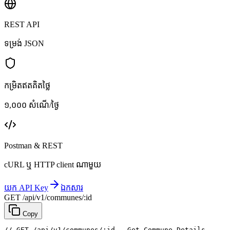
REST API
ទម្រង់ JSON
កម្រិតឥតគិតថ្លៃ
១,០០០ សំណើ/ថ្ងៃ
Postman & REST
cURL ឬ HTTP client ណាមួយ
យក API Key
ឯកសារ
GET /api/v1/communes/:id
Copy
// GET /api/v1/communes/:id — Get Commune Details