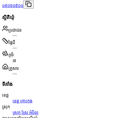
០៩០៦០៥០០
ស្ថិតិឃុំ
ប្រជាជន
—
ផ្ទៃដី
—
ភូមិ
៧
គ្រួសារ
—
ទីតាំង
ខេត្ត
ខេត្ត កោះកុង
ស្រុក
ស្រុក ស្រែ អំបិល