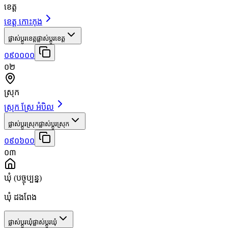
ខេត្ត
ខេត្ត កោះកុង
ផ្លាស់ប្តូរខេត្ត
ផ្លាស់ប្តូរខេត្ត
០៩០០០០
០២
ស្រុក
ស្រុក ស្រែ អំបិល
ផ្លាស់ប្តូរស្រុក
ផ្លាស់ប្តូរស្រុក
០៩០៦០០
០៣
ឃុំ
(បច្ចុប្បន្ន)
ឃុំ ដងពែង
ផ្លាស់ប្តូរឃុំ
ផ្លាស់ប្តូរឃុំ