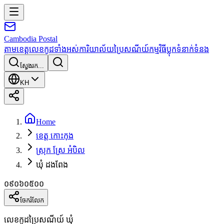
Cambodia
Postal
តាមខេត្ត
លេខកូដទាំងអស់
ការិយាល័យប្រៃសណីយ៍
កម្មវិធី
ប្លុក
ទំនាក់ទំនង
ស្វែងរក...
KH
Home
ខេត្ត កោះកុង
ស្រុក ស្រែ អំបិល
ឃុំ ដងពែង
០៩០៦០៥០០
ចែករំលែក
លេខកូដប្រៃសណីយ៍ ឃុំ