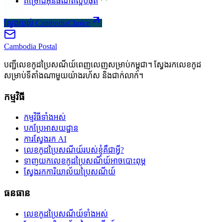
គម្រោងអ៊ីនធឺណិតល្អបំផុត
ស្វែងយល់ CambodiaChoice
Cambodia
Postal
បញ្ជីលេខកូដប្រៃសណីយ៍ពេញលេញសម្រាប់កម្ពុជា។ ស្វែងរកលេខកូដ
សម្រាប់ទីតាំងណាមួយយ៉ាងរហ័ស និងជាក់លាក់។
កម្មវិធី
កម្មវិធីទាំងអស់
បកប្រែអាសយដ្ឋាន
ការស្វែងរក AI
លេខកូដប្រៃសណីយ៍របស់ខ្ញុំគឺជាអ្វី?
ទាញយកលេខកូដប្រៃសណីយ៍អាចបោះពុម្ភ
ស្វែងរកការិយាល័យប្រៃសណីយ៍
ធនធាន
លេខកូដប្រៃសណីយ៍ទាំងអស់