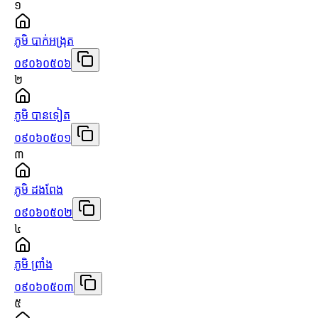
១
ភូមិ បាក់អង្រុត
០៩០៦០៥០៦
២
ភូមិ បានទៀត
០៩០៦០៥០១
៣
ភូមិ ដងពែង
០៩០៦០៥០២
៤
ភូមិ ព្រាំង
០៩០៦០៥០៣
៥