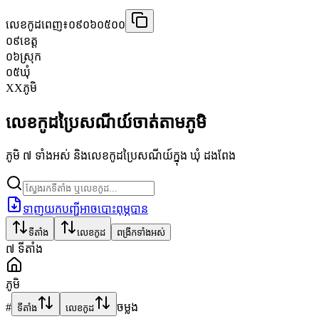
លេខកូដពេញ៖
០៩០៦០៥០០
០៩
ខេត្ត
០៦
ស្រុក
០៥
ឃុំ
XX
ភូមិ
លេខកូដប្រៃសណីយ៍ចាត់តាមភូមិ
ភូមិ ៧ ទាំងអស់ និងលេខកូដប្រៃសណីយ៍ក្នុង ឃុំ ដងពែង
ទាញយកបញ្ជីអាចបោះពុម្ភបាន
ទីតាំង
លេខកូដ
ពង្រីកទាំងអស់
៧
ទីតាំង
ភូមិ
#
ចម្លង
ទីតាំង
លេខកូដ