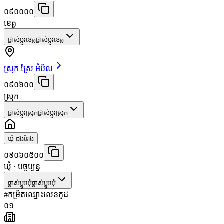
០៩០០០០
ខេត្ត
ផ្លាស់ប្តូរខេត្ត
ផ្លាស់ប្តូរខេត្ត
ស្រុក ស្រែ អំបិល
០៩០៦០០
ស្រុក
ផ្លាស់ប្តូរស្រុក
ផ្លាស់ប្តូរស្រុក
ឃុំ ដងពែង
០៩០៦០៥០០
ឃុំ
· បច្ចុប្បន្ន
ផ្លាស់ប្តូរឃុំ
ផ្លាស់ប្តូរឃុំ
#
កម្រិត
ឈ្មោះ
លេខកូដ
០១