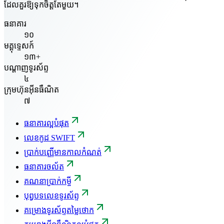
ដែលគួរឱ្យទុកចិត្តតែមួយ។
ធនាគារ
១០
មគ្គុទ្ទេសក៍
១៣+
បណ្តាញទូរស័ព្ទ
៤
ក្រុមហ៊ុនអ៊ីនធឺណិត
៧
ធនាគារល្អបំផុត
លេខកូដ SWIFT
ប្រាក់បញ្ញើមានកាលកំណត់
ធនាគារចល័ត
គណនាប្រាក់កម្ចី
បុព្វបទលេខទូរស័ព្ទ
គម្រោងទូរស័ព្ទតម្លៃថោក