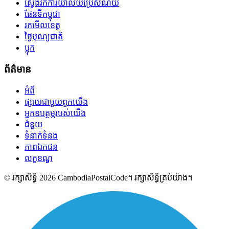
ស្វែងរកការិយាល័យប្រៃសណីយ៍
ផែនទីកម្ពុជា
រកមើលខេត្ត
ថ្ងៃបុណ្យជាតិ
ប្លុក
ព័ត៌មាន
អំពី
ផ្សាយជាមួយពួកយើង
អ្នកឧបត្ថម្ភរបស់យើង
ជំនួយ
ទំនាក់ទំនង
ភាពឯកជន
លក្ខខណ្ឌ
© រក្សាសិទ្ធិ 2026 CambodiaPostalCode។ រក្សាសិទ្ធិគ្រប់យ៉ាង។