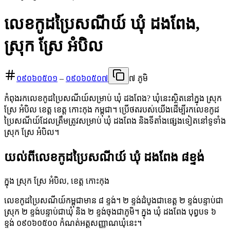
លេខកូដប្រៃសណីយ៍ ឃុំ ដងពែង,
ស្រុក ស្រែ អំបិល
០៩០៦០៥០១
–
០៩០៦០៥០៧
៧ ភូមិ
កំពុងរកលេខកូដប្រៃសណីយ៍សម្រាប់ ឃុំ ដងពែង? ឃុំនេះស្ថិតនៅក្នុង ស្រុក
ស្រែ អំបិល ខេត្ត ខេត្ត កោះកុង កម្ពុជា។ ប្រើថតរបស់យើងដើម្បីរកលេខកូដ
ប្រៃសណីយ៍ដែលត្រឹមត្រូវសម្រាប់ ឃុំ ដងពែង និងទីតាំងផ្សេងទៀតនៅទូទាំង
ស្រុក ស្រែ អំបិល។
យល់ពីលេខកូដប្រៃសណីយ៍ ឃុំ ដងពែង ៨ខ្ទង់
ក្នុង ស្រុក ស្រែ អំបិល, ខេត្ត កោះកុង
លេខកូដប្រៃសណីយ៍កម្ពុជាមាន ៨ ខ្ទង់។ ២ ខ្ទង់ដំបូងជាខេត្ត ២ ខ្ទង់បន្ទាប់ជា
ស្រុក ២ ខ្ទង់បន្ទាប់ជាឃុំ និង ២ ខ្ទង់ចុងជាភូមិ។ ក្នុង ឃុំ ដងពែង បុព្វបទ ៦
ខ្ទង់ ០៩០៦០៥០០ កំណត់អត្តសញ្ញាណឃុំនេះ។