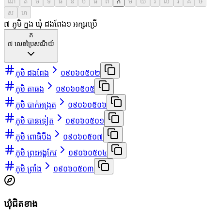
ណ
ត
ថ
ទ
ធ
ន
ប
ផ
ព
ភ
ម
យ
រ
ល
វ
ឝ
ឞ
ស
ហ
៧ ភូមិ ក្នុង ឃុំ ដងពែង
១
អក្សរប្រើ
ភ
៧
លេខប្រៃសណីយ៍
ភូមិ ដងពែង
០៩០៦០៥០២
ភូមិ តាធង
០៩០៦០៥០៥
ភូមិ បាក់អង្រុត
០៩០៦០៥០៦
ភូមិ បានទៀត
០៩០៦០៥០១
ភូមិ ពោធិបឹង
០៩០៦០៥០៧
ភូមិ ព្រះអង្គកែវ
០៩០៦០៥០៤
ភូមិ ព្រាំង
០៩០៦០៥០៣
ឃុំជិតខាង