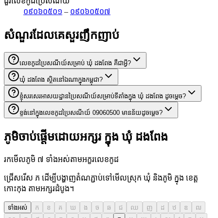
ជួរលេខកូដប្រៃសណីយ៍
០៩០៦០៥០១
–
០៩០៦០៥០៧
សំណួរដែលគេសួរញឹកញាប់
លេខកូដប្រៃសណីយ៍សម្រាប់ ឃុំ ដងពែង គឺជាអ្វី?
ឃុំ ដងពែង ស្ថិតនៅឯណាក្នុងកម្ពុជា?
ខ្ញុំសរសេរអាសយដ្ឋានប្រៃសណីយ៍សម្រាប់ទីតាំងក្នុង ឃុំ ដងពែង ដូចម្តេច?
ខ្ទង់នៅក្នុងលេខកូដប្រៃសណីយ៍ 09060500 មានន័យដូចម្តេច?
ភូមិចាប់ផ្តើមដោយអក្សរ ក្នុង ឃុំ ដងពែង
រកមើលភូមិ ៧ ទាំងអស់តាមអក្ខរលេខកូដ
ជ្រើសរើស ភ ដើម្បីបង្ហាញតំណភ្ជាប់ទៅមើលស្រុក ឃុំ និងភូមិ ក្នុង ខេត្ត
កោះកុង តាមអក្សរដំបូង។
ទាំងអស់
ក
ខ
គ
ឃ
ង
ច
ឆ
ជ
ឈ
ញ
ដ
ឋ
ឌ
ឍ