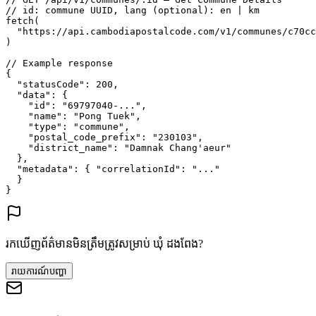
// id: commune UUID, lang (optional): en | km
fetch
(
"https://api.cambodiapostalcode.com/v1/communes/c70cc
)
// Example response
{
"statusCode"
: 
200
,
"data"
: {
"id"
: 
"69797040-..."
,
"name"
: 
"Pong Tuek"
,
"type"
: 
"commune"
,
"postal_code_prefix"
: 
"230103"
,
"district_name"
: 
"Damnak Chang'aeur"
},
"metadata"
: {
"correlationId"
: 
"..."
}
}
រកឃើញព័ត៌មានមិនត្រឹមត្រូវសម្រាប់ ឃុំ ដងពែង?
រាយការណ៍បញ្ហា