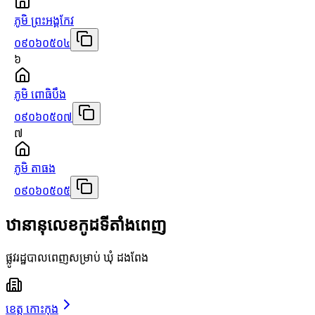
ភូមិ ព្រះអង្គកែវ
០៩០៦០៥០៤
៦
ភូមិ ពោធិបឹង
០៩០៦០៥០៧
៧
ភូមិ តាធង
០៩០៦០៥០៥
ឋានានុលេខកូដទីតាំងពេញ
ផ្លូវរដ្ឋបាលពេញសម្រាប់ ឃុំ ដងពែង
ខេត្ត កោះកុង