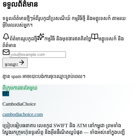
ទទួលព័ត៌មាន
ទទួលព័ត៌មានថ្មីៗអំពីរូបកូដប្រៃសណីយ៍ កម្មវិធីថ្មី និងមគ្គុទេសក៍ តាមរយៈ
អ៊ីមែលរបស់អ្នក។
ព័ត៌មានរូបកូដថ្មី
កម្មវិធី និងមុខងារឥតគិតថ្លៃ
មគ្គុទេសក៍ និង
ព័ត៌មាន
ចុះឈ្មោះ
គ្មាន spam អាចបោះបង់ការចុះឈ្មោះគ្រប់ពេល។
ពីក្រុមការងារតែមួយ
CC
CambodiaChoice
cambodiachoice.com
ប្រៀបធៀបធនាគារ លេខកូដ SWIFT និង ATM នៅកម្ពុជា ព្រមទាំង
ស្វែងរកក្រុមហ៊ុនទូរស័ព្ទ និងអ៊ីនធឺណិតល្អបំផុត — ទាំងអស់នៅក្នុងបញ្ជី