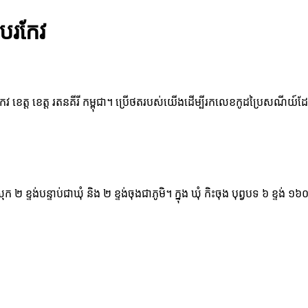
 បរកែវ
កែវ ខេត្ត ខេត្ត រតនគីរី កម្ពុជា។ ប្រើថតរបស់យើងដើម្បីរកលេខកូដប្រៃសណីយ៍ដែល
្រុក ២ ខ្ទង់បន្ទាប់ជាឃុំ និង ២ ខ្ទង់ចុងជាភូមិ។ ក្នុង ឃុំ កិះចុង បុព្វបទ ៦ 