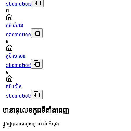
១៦០៣០២០៧
៧
ភូមិ រើហន់
១៦០៣០២០១
៨
ភូមិ សាលាវ
១៦០៣០២០៩
៩
ភូមិ ទៀន
១៦០៣០២០៤
ឋានានុលេខកូដទីតាំងពេញ
ផ្លូវរដ្ឋបាលពេញសម្រាប់ ឃុំ កិះចុង