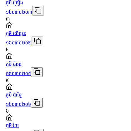
ភូមិ គ្រៀង
១៦០៣០២០៣
៣
ភូមិ លើឃួន
១៦០៣០២០២
៤
ភូមិ ប៉ាអរ
១៦០៣០២០៥
៥
ភូមិ ប៉ាឡែ
១៦០៣០២០៦
៦
ភូមិ រ៉យ