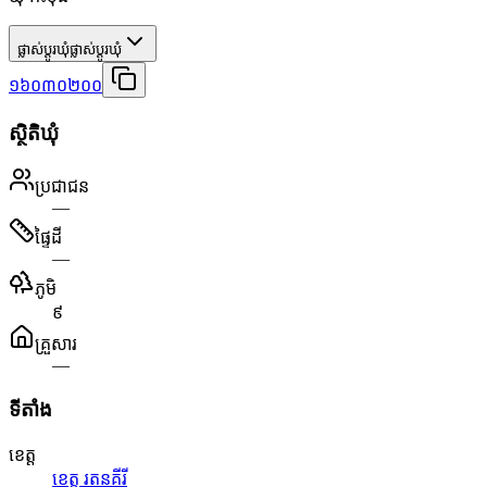
ផ្លាស់ប្តូរឃុំ
ផ្លាស់ប្តូរឃុំ
១៦០៣០២០០
ស្ថិតិឃុំ
ប្រជាជន
—
ផ្ទៃដី
—
ភូមិ
៩
គ្រួសារ
—
ទីតាំង
ខេត្ត
ខេត្ត រតនគីរី