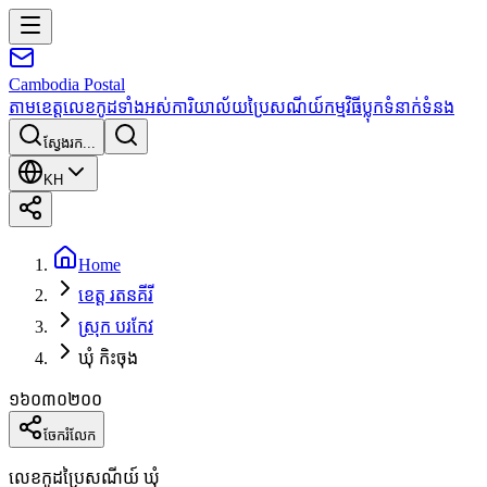
Cambodia
Postal
តាមខេត្ត
លេខកូដទាំងអស់
ការិយាល័យប្រៃសណីយ៍
កម្មវិធី
ប្លុក
ទំនាក់ទំនង
ស្វែងរក...
KH
Home
ខេត្ត រតនគីរី
ស្រុក បរកែវ
ឃុំ កិះចុង
១៦០៣០២០០
ចែករំលែក
លេខកូដប្រៃសណីយ៍ ឃុំ