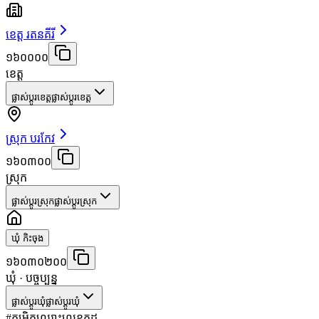
ខេត្ត រតនគីរី
១៦០០០០
ខេត្ត
ផ្លាស់ប្តូរខេត្ត
ផ្លាស់ប្តូរខេត្ត
ស្រុក បរកែវ
១៦០៣០០
ស្រុក
ផ្លាស់ប្តូរស្រុក
ផ្លាស់ប្តូរស្រុក
ឃុំ កិះចុង
១៦០៣០២០០
ឃុំ
· បច្ចុប្បន្ន
ផ្លាស់ប្តូរឃុំ
ផ្លាស់ប្តូរឃុំ
#
កម្រិត
ឈ្មោះ
លេខកូដ