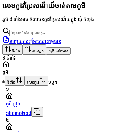
លេខកូដប្រៃសណីយ៍ចាត់តាមភូមិ
ភូមិ ៩ ទាំងអស់ និងលេខកូដប្រៃសណីយ៍ក្នុង ឃុំ កិះចុង
ទាញយកបញ្ជីអាចបោះពុម្ភបាន
ទីតាំង
លេខកូដ
ពង្រីកទាំងអស់
៩
ទីតាំង
ភូមិ
#
ចម្លង
ទីតាំង
លេខកូដ
១
ភូមិ ជ្រុង
១៦០៣០២០៨
២