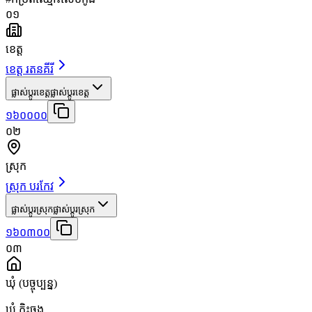
០១
ខេត្ត
ខេត្ត រតនគីរី
ផ្លាស់ប្តូរខេត្ត
ផ្លាស់ប្តូរខេត្ត
១៦០០០០
០២
ស្រុក
ស្រុក បរកែវ
ផ្លាស់ប្តូរស្រុក
ផ្លាស់ប្តូរស្រុក
១៦០៣០០
០៣
ឃុំ
(បច្ចុប្បន្ន)
ឃុំ កិះចុង