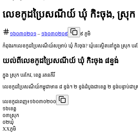
លេខកូដប្រៃសណីយ៍ ឃុំ កិះចុង, ស្រុក
១៦០៣០២០១
–
១៦០៣០២០៩
៩ ភូមិ
កំពុងរកលេខកូដប្រៃសណីយ៍សម្រាប់ ឃុំ កិះចុង? ឃុំនេះស្ថិតនៅក្នុង ស្រុក បរ
យល់ពីលេខកូដប្រៃសណីយ៍ ឃុំ កិះចុង ៨ខ្ទង់
ក្នុង ស្រុក បរកែវ, ខេត្ត រតនគីរី
លេខកូដប្រៃសណីយ៍កម្ពុជាមាន ៨ ខ្ទង់។ ២ ខ្ទង់ដំបូងជាខេត្ត ២ ខ្ទង់បន្ទាប់ជាស
លេខកូដពេញ៖
១៦០៣០២០០
១៦
ខេត្ត
០៣
ស្រុក
០២
ឃុំ
XX
ភូមិ