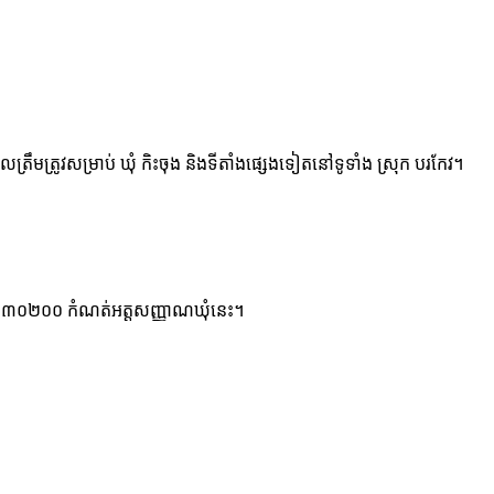
ត្រឹមត្រូវសម្រាប់ ឃុំ កិះចុង និងទីតាំងផ្សេងទៀតនៅទូទាំង ស្រុក បរកែវ។
ខ្ទង់ ១៦០៣០២០០ កំណត់អត្តសញ្ញាណឃុំនេះ។