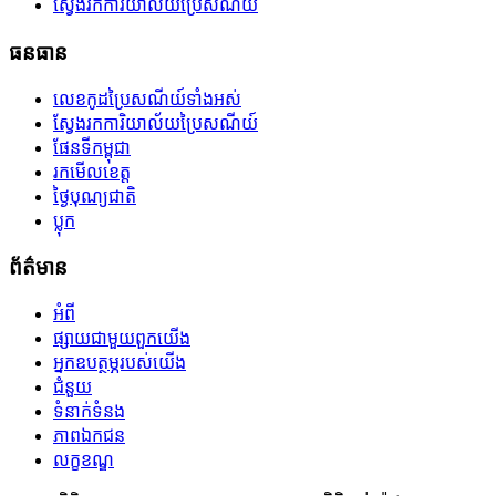
ស្វែងរកការិយាល័យប្រៃសណីយ៍
ធនធាន
លេខកូដប្រៃសណីយ៍ទាំងអស់
ស្វែងរកការិយាល័យប្រៃសណីយ៍
ផែនទីកម្ពុជា
រកមើលខេត្ត
ថ្ងៃបុណ្យជាតិ
ប្លុក
ព័ត៌មាន
អំពី
ផ្សាយជាមួយពួកយើង
អ្នកឧបត្ថម្ភរបស់យើង
ជំនួយ
ទំនាក់ទំនង
ភាពឯកជន
លក្ខខណ្ឌ