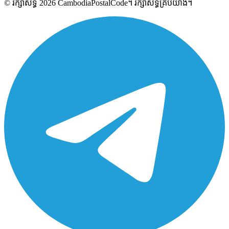
© រក្សាសិទ្ធិ 2026 CambodiaPostalCode។ រក្សាសិទ្ធិគ្រប់យ៉ាង។