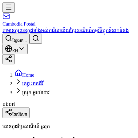
Cambodia
Postal
តាមខេត្ត
លេខកូដទាំងអស់
ការិយាល័យប្រៃសណីយ៍
កម្មវិធី
ប្លុក
ទំនាក់ទំនង
ស្វែងរក...
KH
Home
ខេត្ត រតនគីរី
ស្រុក អូរយ៉ាដាវ
១៦០៧
ចែករំលែក
លេខកូដប្រៃសណីយ៍ ស្រុក