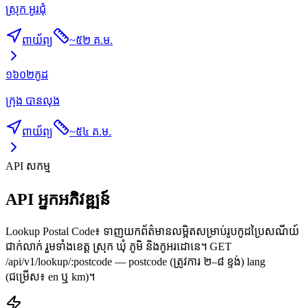
ស្រុក អូរជុំ
ពាយ័ព្យ
~
៥២ គ.ម.
១៦០២
កូដ
ក្រុង បានលុង
ពាយ័ព្យ
~
៥៤ គ.ម.
API សកម្ម
API អ្នកអភិវឌ្ឍន៍
Lookup Postal Code៖ ទាញយកព័ត៌មានលម្អិតសម្រាប់រូបកូដប្រៃសណីយ៍
ជាក់លាក់ រួមទាំងខេត្ត ស្រុក ឃុំ ភូមិ និងកូអរដោនេ។ GET
/api/v1/lookup/:postcode — postcode (ត្រូវការ ២–៨ ខ្ទង់) lang
(ជម្រើស៖ en ឬ km)។