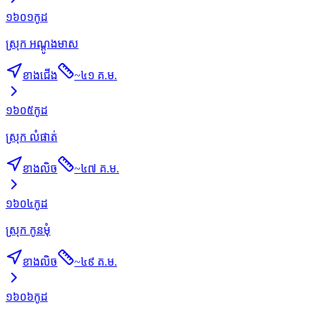
១៦០១
កូដ
ស្រុក អណ្ដូងមាស
ខាងជើង
~
៤១ គ.ម.
១៦០៥
កូដ
ស្រុក លំផាត់
ខាងលិច
~
៤៧ គ.ម.
១៦០៤
កូដ
ស្រុក កូនមុំ
ខាងលិច
~
៤៩ គ.ម.
១៦០៦
កូដ