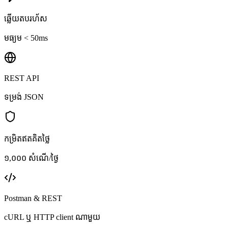
ឆ្លើយតបរហ័ស
មធ្យម < 50ms
REST API
ទម្រង់ JSON
កម្រិតឥតគិតថ្លៃ
១,០០០ សំណើ/ថ្ងៃ
Postman & REST
cURL ឬ HTTP client ណាមួយ