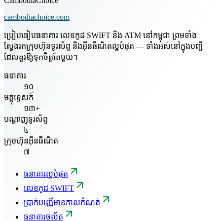
CambodiaChoice
cambodiachoice.com
ប្រៀបធៀបធនាគារ លេខកូដ SWIFT និង ATM នៅកម្ពុជា ព្រមទាំង
ស្វែងរកក្រុមហ៊ុនទូរស័ព្ទ និងអ៊ីនធឺណិតល្អបំផុត — ទាំងអស់នៅក្នុងបញ្ជី
ដែលគួរឱ្យទុកចិត្តតែមួយ។
ធនាគារ
១០
មគ្គុទ្ទេសក៍
១៣+
បណ្តាញទូរស័ព្ទ
៤
ក្រុមហ៊ុនអ៊ីនធឺណិត
៧
ធនាគារល្អបំផុត
លេខកូដ SWIFT
ប្រាក់បញ្ញើមានកាលកំណត់
ធនាគារចល័ត