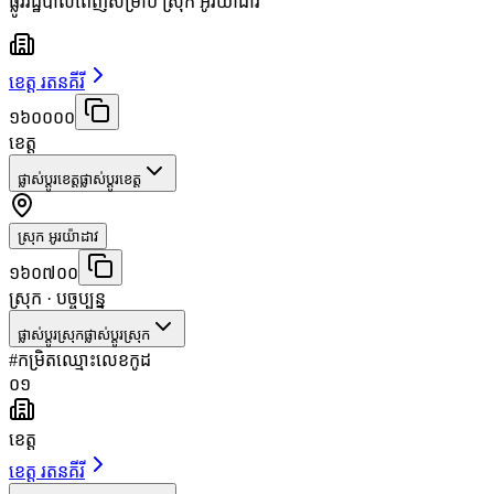
ផ្លូវរដ្ឋបាលពេញសម្រាប់ ស្រុក អូរយ៉ាដាវ
ខេត្ត រតនគីរី
១៦០០០០
ខេត្ត
ផ្លាស់ប្តូរខេត្ត
ផ្លាស់ប្តូរខេត្ត
ស្រុក អូរយ៉ាដាវ
១៦០៧០០
ស្រុក
· បច្ចុប្បន្ន
ផ្លាស់ប្តូរស្រុក
ផ្លាស់ប្តូរស្រុក
#
កម្រិត
ឈ្មោះ
លេខកូដ
០១
ខេត្ត
ខេត្ត រតនគីរី