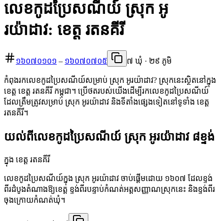
លេខកូដប្រៃសណីយ៍ ស្រុក អូ
រយ៉ាដាវ: ខេត្ត រតនគីរី
១៦០៧០១០១
–
១៦០៧០៧០៥
៧ ឃុំ · ២៩ ភូមិ
កំពុងរកលេខកូដប្រៃសណីយ៍សម្រាប់ ស្រុក អូរយ៉ាដាវ? ស្រុកនេះស្ថិតនៅក្នុង
ខេត្ត ខេត្ត រតនគីរី កម្ពុជា។ ប្រើថតរបស់យើងដើម្បីរកលេខកូដប្រៃសណីយ៍
ដែលត្រឹមត្រូវសម្រាប់ ស្រុក អូរយ៉ាដាវ និងទីតាំងផ្សេងទៀតនៅទូទាំង ខេត្ត
រតនគីរី។
យល់ពីលេខកូដប្រៃសណីយ៍ ស្រុក អូរយ៉ាដាវ ៨ខ្ទង់
ក្នុង ខេត្ត រតនគីរី
លេខកូដប្រៃសណីយ៍ក្នុង ស្រុក អូរយ៉ាដាវ ចាប់ផ្តើមដោយ ១៦០៧ ដែលខ្ទង់
ពីរដំបូងតំណាងឱ្យខេត្ត ខ្ទង់ពីរបន្ទាប់កំណត់អត្តសញ្ញាណស្រុកនេះ និងខ្ទង់ពីរ
ចុងក្រោយកំណត់ឃុំ។