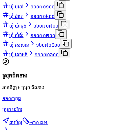
ឃុំ បរខាំ
១៦០៧០១០០
ឃុំ ប៉ាតេ
១៦០៧០៤០០
ឃុំ យ៉ាទុង
១៦០៧០៧០០
ឃុំ លំជ័រ
១៦០៧០២០០
ឃុំ សេសាន
១៦០៧០៥០០
ឃុំ សោមធំ
១៦០៧០៦០០
ស្រុកជិតខាង
រកឃើញ 6 ស្រុក ជិតខាង
១៦០៣
កូដ
ស្រុក បរកែវ
ពាយ័ព្យ
~
៣០ គ.ម.