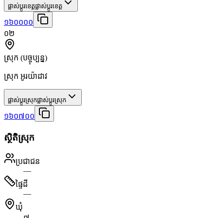
ផ្លាស់ប្តូរខេត្ត
ផ្លាស់ប្តូរខេត្ត
១៦០០០០
០២
ស្រុក
(បច្ចុប្បន្ន)
ស្រុក អូរយ៉ាដាវ
ផ្លាស់ប្តូរស្រុក
ផ្លាស់ប្តូរស្រុក
១៦០៧០០
ស្ថិតិស្រុក
ប្រជាជន
—
ផ្ទៃដី
—
ឃុំ
៧