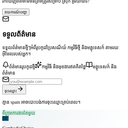
រកឃើញព័ត៌មានមិនត្រឹមត្រូវសម្រាប់ ស្រុក អូរយ៉ាដាវ?
រាយការណ៍បញ្ហា
ទទួលព័ត៌មាន
ទទួលព័ត៌មានថ្មីៗអំពីរូបកូដប្រៃសណីយ៍ កម្មវិធីថ្មី និងមគ្គុទេសក៍ តាមរយៈ
អ៊ីមែលរបស់អ្នក។
ព័ត៌មានរូបកូដថ្មី
កម្មវិធី និងមុខងារឥតគិតថ្លៃ
មគ្គុទេសក៍ និង
ព័ត៌មាន
ចុះឈ្មោះ
គ្មាន spam អាចបោះបង់ការចុះឈ្មោះគ្រប់ពេល។
ពីក្រុមការងារតែមួយ
CC