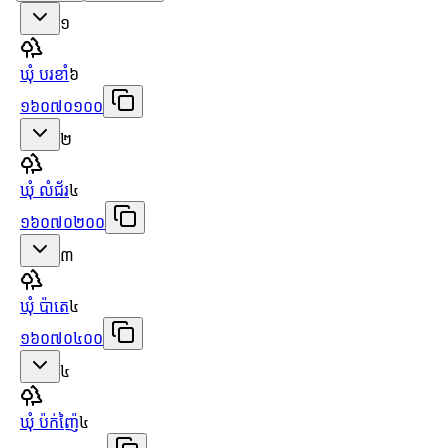
១
ឃុំ បរខាំ
៦
១៦០៧០១០០
២
ឃុំ លំជ័រ
៤
១៦០៧០២០០
៣
ឃុំ ប៉ាតេ
៤
១៦០៧០៤០០
៤
ឃុំ ប៉ក់ញ៉ៃ
៤