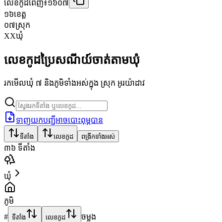
លេខកូដពេញ៖
១៦០៧
១៦
ខេត្ត
០៧
ស្រុក
XX
ឃុំ
លេខកូដប្រៃសណីយ៍ចាត់តាមឃុំ
រកមើលឃុំ ៧ និងភូមិទាំងអស់ក្នុង ស្រុក អូរយ៉ាដាវ
ទាញយកបញ្ជីអាចបោះពុម្ភបាន
ទីតាំង
លេខកូដ
ពង្រីកទាំងអស់
៣៦
ទីតាំង
ឃុំ
ភូមិ
#
ចម្លង
ទីតាំង
លេខកូដ