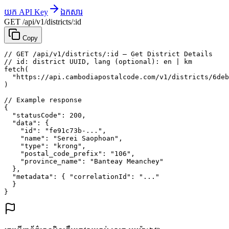
យក API Key
ឯកសារ
GET /api/v1/districts/:id
Copy
// GET /api/v1/districts/:id — Get District Details
// id: district UUID, lang (optional): en | km
fetch
(
"https://api.cambodiapostalcode.com/v1/districts/6deb
)
// Example response
{
"statusCode"
: 
200
,
"data"
: {
"id"
: 
"fe91c73b-..."
,
"name"
: 
"Serei Saophoan"
,
"type"
: 
"krong"
,
"postal_code_prefix"
: 
"106"
,
"province_name"
: 
"Banteay Meanchey"
},
"metadata"
: {
"correlationId"
: 
"..."
}
}