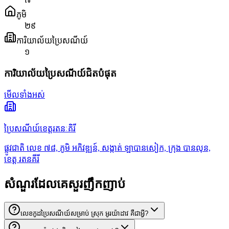
ភូមិ
២៩
ការិយាល័យប្រៃសណីយ៍
១
ការិយាល័យប្រៃសណីយ៍ជិតបំផុត
មើលទាំងអស់
ប្រៃសណីយ៍ខេត្តរតនៈគិរី
ផ្លូវជាតិ លេខ ៧៨,​ ភូមិ អភិវឌ្ឍន៍, សង្កាត់ ឡាបានសៀក, ក្រុង បានលុន,
ខេត្ត រតនគីរី
សំណួរដែលគេសួរញឹកញាប់
លេខកូដប្រៃសណីយ៍សម្រាប់ ស្រុក អូរយ៉ាដាវ គឺជាអ្វី?