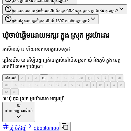
ស្រុក អូរយ៉ាដាវ ស្ថិតនៅឯណាក្នុងកម្ពុជា?
ខ្ញុំសរសេរអាសយដ្ឋានប្រៃសណីយ៍សម្រាប់ទីតាំងក្នុង ស្រុក អូរយ៉ាដាវ ដូចម្តេច?
ខ្ទង់នៅក្នុងលេខកូដប្រៃសណីយ៍ 1607 មានន័យដូចម្តេច?
ឃុំចាប់ផ្តើមដោយអក្សរ ក្នុង ស្រុក អូរយ៉ាដាវ
រកមើលឃុំ ៧ ទាំងអស់តាមអក្ខរលេខកូដ
ជ្រើសរើស ឃ ដើម្បីបង្ហាញតំណភ្ជាប់ទៅមើលស្រុក ឃុំ និងភូមិ ក្នុង ខេត្ត
រតនគីរី តាមអក្សរដំបូង។
ទាំងអស់
ក
ខ
គ
ឃ
ង
ច
ឆ
ជ
ឈ
ញ
ដ
ឋ
ឌ
ឍ
ណ
ត
ថ
ទ
ធ
ន
ប
ផ
ព
ភ
ម
យ
រ
ល
វ
ឝ
ឞ
ស
ហ
៧ ឃុំ ក្នុង ស្រុក អូរយ៉ាដាវ
១
អក្សរប្រើ
ឃ
៧
លេខប្រៃសណីយ៍
ឃុំ ប៉ក់ញ៉ៃ
១៦០៧០៣០០