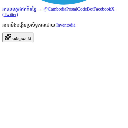
រកលេខកូដឥតគិតថ្លៃ → @CambodiaPostalCodeBot
Facebook
X
(Twitter)
រចនានិងបង្កើនប្រសិទ្ធភាពដោយ
Inventodia
ការស្វែងរក AI