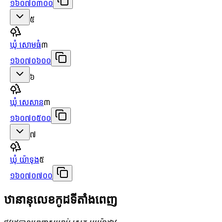
១៦០៧០៣០០
៥
ឃុំ សោមធំ
៣
១៦០៧០៦០០
៦
ឃុំ សេសាន
៣
១៦០៧០៥០០
៧
ឃុំ យ៉ាទុង
៥
១៦០៧០៧០០
ឋានានុលេខកូដទីតាំងពេញ