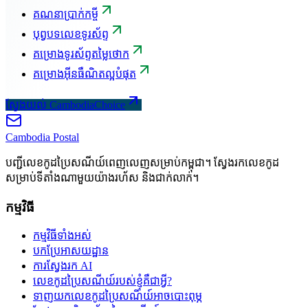
គណនាប្រាក់កម្ចី
បុព្វបទលេខទូរស័ព្ទ
គម្រោងទូរស័ព្ទតម្លៃថោក
គម្រោងអ៊ីនធឺណិតល្អបំផុត
ស្វែងយល់ CambodiaChoice
Cambodia
Postal
បញ្ជីលេខកូដប្រៃសណីយ៍ពេញលេញសម្រាប់កម្ពុជា។ ស្វែងរកលេខកូដ
សម្រាប់ទីតាំងណាមួយយ៉ាងរហ័ស និងជាក់លាក់។
កម្មវិធី
កម្មវិធីទាំងអស់
បកប្រែអាសយដ្ឋាន
ការស្វែងរក AI
លេខកូដប្រៃសណីយ៍របស់ខ្ញុំគឺជាអ្វី?
ទាញយកលេខកូដប្រៃសណីយ៍អាចបោះពុម្ភ