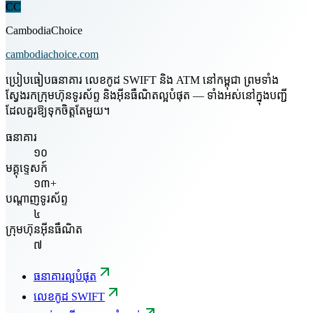
CC
CambodiaChoice
cambodiachoice.com
ប្រៀបធៀបធនាគារ លេខកូដ SWIFT និង ATM នៅកម្ពុជា ព្រមទាំង
ស្វែងរកក្រុមហ៊ុនទូរស័ព្ទ និងអ៊ីនធឺណិតល្អបំផុត — ទាំងអស់នៅក្នុងបញ្ជី
ដែលគួរឱ្យទុកចិត្តតែមួយ។
ធនាគារ
១០
មគ្គុទ្ទេសក៍
១៣+
បណ្តាញទូរស័ព្ទ
៤
ក្រុមហ៊ុនអ៊ីនធឺណិត
៧
ធនាគារល្អបំផុត
លេខកូដ SWIFT