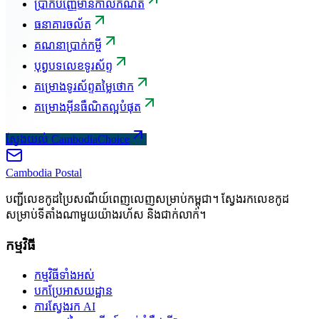
ប្រាក់បញ្ញើមានកាលកំណត់
ធនាគារចល័ត
គណនាប្រាក់កម្ចី
បុព្វបទលេខទូរស័ព្ទ
គម្រោងទូរស័ព្ទតម្លៃថោក
គម្រោងអ៊ីនធឺណិតល្អបំផុត
ស្វែងយល់ CambodiaChoice
Cambodia
Postal
បញ្ជីលេខកូដប្រៃសណីយ៍ពេញលេញសម្រាប់កម្ពុជា។ ស្វែងរកលេខកូដ
សម្រាប់ទីតាំងណាមួយយ៉ាងរហ័ស និងជាក់លាក់។
កម្មវិធី
កម្មវិធីទាំងអស់
បកប្រែអាសយដ្ឋាន
ការស្វែងរក AI