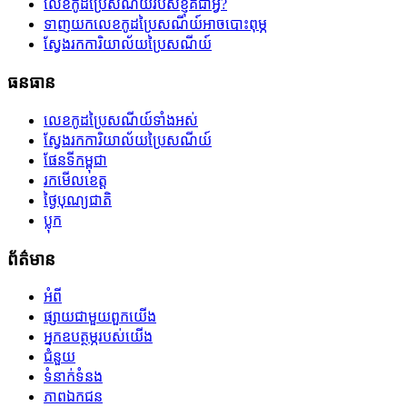
លេខកូដប្រៃសណីយ៍របស់ខ្ញុំគឺជាអ្វី?
ទាញយកលេខកូដប្រៃសណីយ៍អាចបោះពុម្ភ
ស្វែងរកការិយាល័យប្រៃសណីយ៍
ធនធាន
លេខកូដប្រៃសណីយ៍ទាំងអស់
ស្វែងរកការិយាល័យប្រៃសណីយ៍
ផែនទីកម្ពុជា
រកមើលខេត្ត
ថ្ងៃបុណ្យជាតិ
ប្លុក
ព័ត៌មាន
អំពី
ផ្សាយជាមួយពួកយើង
អ្នកឧបត្ថម្ភរបស់យើង
ជំនួយ
ទំនាក់ទំនង
ភាពឯកជន