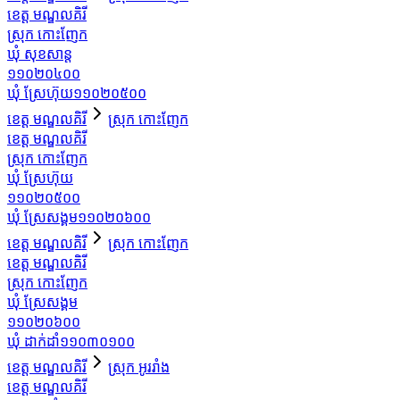
ខេត្ត មណ្ឌលគិរី
ស្រុក កោះញែក
ឃុំ សុខសាន្ដ
១១០២០៤០០
ឃុំ ស្រែហ៊ុយ
១១០២០៥០០
ខេត្ត មណ្ឌលគិរី
ស្រុក កោះញែក
ខេត្ត មណ្ឌលគិរី
ស្រុក កោះញែក
ឃុំ ស្រែហ៊ុយ
១១០២០៥០០
ឃុំ ស្រែសង្គម
១១០២០៦០០
ខេត្ត មណ្ឌលគិរី
ស្រុក កោះញែក
ខេត្ត មណ្ឌលគិរី
ស្រុក កោះញែក
ឃុំ ស្រែសង្គម
១១០២០៦០០
ឃុំ ដាក់ដាំ
១១០៣០១០០
ខេត្ត មណ្ឌលគិរី
ស្រុក អូររាំង
ខេត្ត មណ្ឌលគិរី