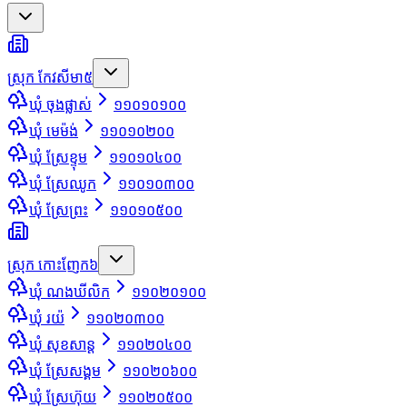
ស្រុក កែវសីមា
៥
ឃុំ ចុងផ្លាស់
១១០១០១០០
ឃុំ មេម៉ង់
១១០១០២០០
ឃុំ ស្រែខ្ទុម
១១០១០៤០០
ឃុំ ស្រែឈូក
១១០១០៣០០
ឃុំ ស្រែព្រះ
១១០១០៥០០
ស្រុក កោះញែក
៦
ឃុំ ណងឃីលិក
១១០២០១០០
ឃុំ រយ៉
១១០២០៣០០
ឃុំ សុខសាន្ដ
១១០២០៤០០
ឃុំ ស្រែសង្គម
១១០២០៦០០
ឃុំ ស្រែហ៊ុយ
១១០២០៥០០