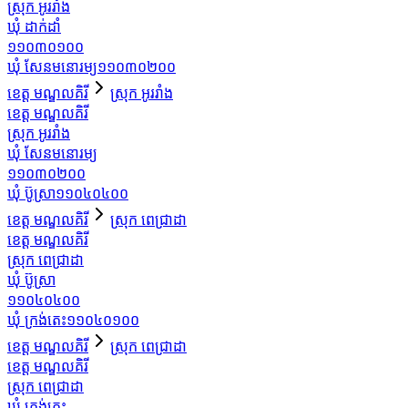
ស្រុក អូររាំង
ឃុំ ដាក់ដាំ
១១០៣០១០០
ឃុំ សែនមនោរម្យ
១១០៣០២០០
ខេត្ត មណ្ឌលគិរី
ស្រុក អូររាំង
ខេត្ត មណ្ឌលគិរី
ស្រុក អូររាំង
ឃុំ សែនមនោរម្យ
១១០៣០២០០
ឃុំ ប៊ូស្រា
១១០៤០៤០០
ខេត្ត មណ្ឌលគិរី
ស្រុក ពេជ្រាដា
ខេត្ត មណ្ឌលគិរី
ស្រុក ពេជ្រាដា
ឃុំ ប៊ូស្រា
១១០៤០៤០០
ឃុំ ក្រង់តេះ
១១០៤០១០០
ខេត្ត មណ្ឌលគិរី
ស្រុក ពេជ្រាដា
ខេត្ត មណ្ឌលគិរី
ស្រុក ពេជ្រាដា
ឃុំ ក្រង់តេះ