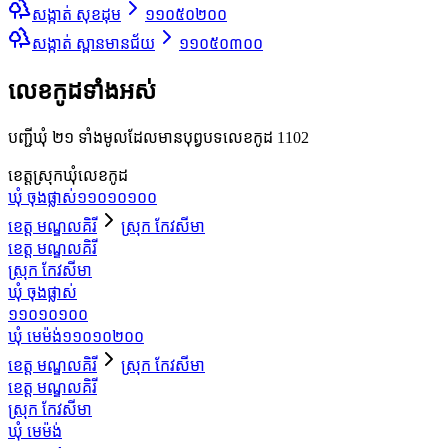
សង្កាត់ សុខដុម
១១០៥០២០០
សង្កាត់ ស្ពានមានជ័យ
១១០៥០៣០០
លេខកូដទាំងអស់
បញ្ជីឃុំ ២១ ទាំងមូលដែលមានបុព្វបទលេខកូដ 1102
ខេត្ត
ស្រុក
ឃុំ
លេខកូដ
ឃុំ ចុងផ្លាស់
១១០១០១០០
ខេត្ត មណ្ឌលគិរី
ស្រុក កែវសីមា
ខេត្ត មណ្ឌលគិរី
ស្រុក កែវសីមា
ឃុំ ចុងផ្លាស់
១១០១០១០០
ឃុំ មេម៉ង់
១១០១០២០០
ខេត្ត មណ្ឌលគិរី
ស្រុក កែវសីមា
ខេត្ត មណ្ឌលគិរី
ស្រុក កែវសីមា
ឃុំ មេម៉ង់