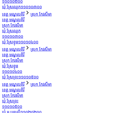
១១០១០២០០
ឃុំ ស្រែឈូក
១១០១០៣០០
ខេត្ត មណ្ឌលគិរី
ស្រុក កែវសីមា
ខេត្ត មណ្ឌលគិរី
ស្រុក កែវសីមា
ឃុំ ស្រែឈូក
១១០១០៣០០
ឃុំ ស្រែខ្ទុម
១១០១០៤០០
ខេត្ត មណ្ឌលគិរី
ស្រុក កែវសីមា
ខេត្ត មណ្ឌលគិរី
ស្រុក កែវសីមា
ឃុំ ស្រែខ្ទុម
១១០១០៤០០
ឃុំ ស្រែព្រះ
១១០១០៥០០
ខេត្ត មណ្ឌលគិរី
ស្រុក កែវសីមា
ខេត្ត មណ្ឌលគិរី
ស្រុក កែវសីមា
ឃុំ ស្រែព្រះ
១១០១០៥០០
ឃុំ អ បួនលើ
១១០២០២០០