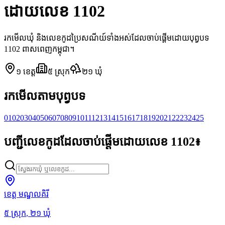
ដោយលេខ 1102
រកមើលឃុំ និងលេខកូដប្រៃសណីយ៍ទាំងអស់ដែលចាប់ផ្តើមដោយបុព្វបទ
1102 ពាសពេញកម្ពុជា។
១
ខេត្ត
៥
ស្រុក
២១
ឃុំ
រកមើលតាមបុព្វបទ
01
02
03
04
05
06
07
08
09
10
11
12
13
14
15
16
17
18
19
20
21
22
23
24
25
បញ្ជីលេខកូដដែលចាប់ផ្តើមដោយលេខ 1102៖
ខេត្ត មណ្ឌលគិរី
៥
ស្រុក
,
២១
ឃុំ