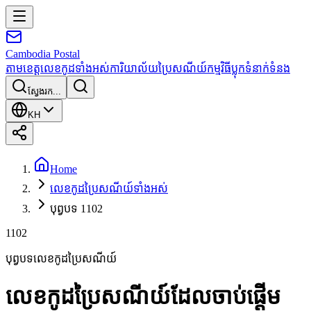
Cambodia
Postal
តាមខេត្ត
លេខកូដទាំងអស់
ការិយាល័យប្រៃសណីយ៍
កម្មវិធី
ប្លុក
ទំនាក់ទំនង
ស្វែងរក...
KH
Home
លេខកូដប្រៃសណីយ៍ទាំងអស់
បុព្វបទ 1102
1102
បុព្វបទលេខកូដប្រៃសណីយ៍
លេខកូដប្រៃសណីយ៍ដែលចាប់ផ្តើម