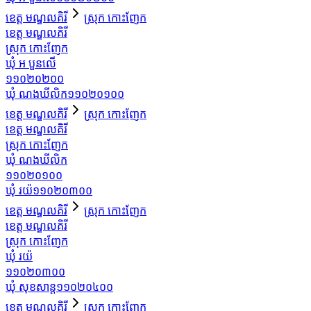
ខេត្ត មណ្ឌលគិរី
ស្រុក កោះញែក
ខេត្ត មណ្ឌលគិរី
ស្រុក កោះញែក
ឃុំ អ បួនលើ
១១០២០២០០
ឃុំ ណងឃីលិក
១១០២០១០០
ខេត្ត មណ្ឌលគិរី
ស្រុក កោះញែក
ខេត្ត មណ្ឌលគិរី
ស្រុក កោះញែក
ឃុំ ណងឃីលិក
១១០២០១០០
ឃុំ រយ៉
១១០២០៣០០
ខេត្ត មណ្ឌលគិរី
ស្រុក កោះញែក
ខេត្ត មណ្ឌលគិរី
ស្រុក កោះញែក
ឃុំ រយ៉
១១០២០៣០០
ឃុំ សុខសាន្ដ
១១០២០៤០០
ខេត្ត មណ្ឌលគិរី
ស្រុក កោះញែក