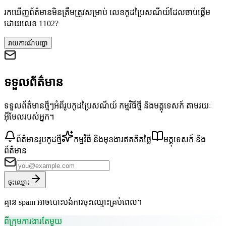
រកឃើញព័ត៌មានមិនត្រឹមត្រូវសម្រាប់ លេខកូដប្រៃសណីយ៍ដែលចាប់ផ្តើម
ដោយលេខ 1102?
រាយការណ៍បញ្ហា
ទទួលព័ត៌មាន
ទទួលព័ត៌មានថ្មីៗអំពីរូបកូដប្រៃសណីយ៍ កម្មវិធីថ្មី និងមគ្គុទេសក៍ តាមរយៈ
អ៊ីមែលរបស់អ្នក។
ព័ត៌មានរូបកូដថ្មី
កម្មវិធី និងមុខងារឥតគិតថ្លៃ
មគ្គុទេសក៍ និង
ព័ត៌មាន
ចុះឈ្មោះ
គ្មាន spam អាចបោះបង់ការចុះឈ្មោះគ្រប់ពេល។
ពីក្រុមការងារតែមួយ