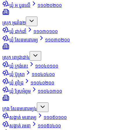
ឃុំ អ បួនលើ
១១០២០២០០
ស្រុក អូររាំង
២
ឃុំ ដាក់ដាំ
១១០៣០១០០
ឃុំ សែនមនោរម្យ
១១០៣០២០០
ស្រុក ពេជ្រាដា
៤
ឃុំ ក្រង់តេះ
១១០៤០១០០
ឃុំ ប៊ូស្រា
១១០៤០៤០០
ឃុំ ពូជ្រៃ
១១០៤០២០០
ឃុំ ស្រែអំពូម
១១០៤០៣០០
ក្រុង សែនមនោរម្យ
៤
សង្កាត់ មនោរម្យ
១១០៥០១០០
សង្កាត់ រមនា
១១០៥០៤០០