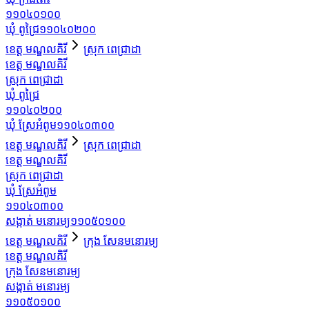
១១០៤០១០០
ឃុំ ពូជ្រៃ
១១០៤០២០០
ខេត្ត មណ្ឌលគិរី
ស្រុក ពេជ្រាដា
ខេត្ត មណ្ឌលគិរី
ស្រុក ពេជ្រាដា
ឃុំ ពូជ្រៃ
១១០៤០២០០
ឃុំ ស្រែអំពូម
១១០៤០៣០០
ខេត្ត មណ្ឌលគិរី
ស្រុក ពេជ្រាដា
ខេត្ត មណ្ឌលគិរី
ស្រុក ពេជ្រាដា
ឃុំ ស្រែអំពូម
១១០៤០៣០០
សង្កាត់ មនោរម្យ
១១០៥០១០០
ខេត្ត មណ្ឌលគិរី
ក្រុង សែនមនោរម្យ
ខេត្ត មណ្ឌលគិរី
ក្រុង សែនមនោរម្យ
សង្កាត់ មនោរម្យ
១១០៥០១០០