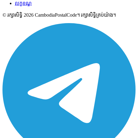
លក្ខខណ្ឌ
© រក្សាសិទ្ធិ 2026 CambodiaPostalCode។ រក្សាសិទ្ធិគ្រប់យ៉ាង។