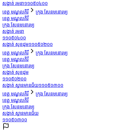
សង្កាត់ រមនា
១១០៥០៤០០
ខេត្ត មណ្ឌលគិរី
ក្រុង សែនមនោរម្យ
ខេត្ត មណ្ឌលគិរី
ក្រុង សែនមនោរម្យ
សង្កាត់ រមនា
១១០៥០៤០០
សង្កាត់ សុខដុម
១១០៥០២០០
ខេត្ត មណ្ឌលគិរី
ក្រុង សែនមនោរម្យ
ខេត្ត មណ្ឌលគិរី
ក្រុង សែនមនោរម្យ
សង្កាត់ សុខដុម
១១០៥០២០០
សង្កាត់ ស្ពានមានជ័យ
១១០៥០៣០០
ខេត្ត មណ្ឌលគិរី
ក្រុង សែនមនោរម្យ
ខេត្ត មណ្ឌលគិរី
ក្រុង សែនមនោរម្យ
សង្កាត់ ស្ពានមានជ័យ
១១០៥០៣០០