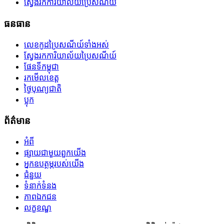
ស្វែងរកការិយាល័យប្រៃសណីយ៍
ធនធាន
លេខកូដប្រៃសណីយ៍ទាំងអស់
ស្វែងរកការិយាល័យប្រៃសណីយ៍
ផែនទីកម្ពុជា
រកមើលខេត្ត
ថ្ងៃបុណ្យជាតិ
ប្លុក
ព័ត៌មាន
អំពី
ផ្សាយជាមួយពួកយើង
អ្នកឧបត្ថម្ភរបស់យើង
ជំនួយ
ទំនាក់ទំនង
ភាពឯកជន
លក្ខខណ្ឌ