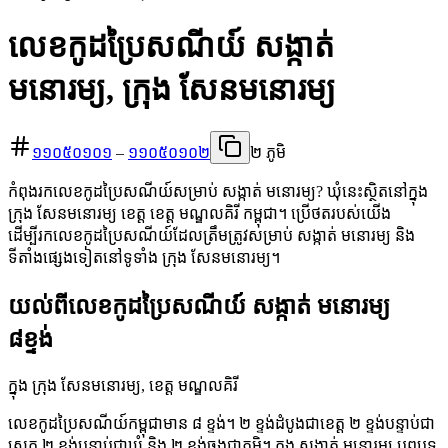
លេខកូដប្រៃសណីយ៍ សង្កាត់
មនោរម្យ, ក្រុង សែនមនោរម្យ
១១០៥០១០១
–
១១០៥០១០២
២ ភូមិ
កំពុងរកលេខកូដប្រៃសណីយ៍សម្រាប់ សង្កាត់ មនោរម្យ? ឃុំនេះស្ថិតនៅក្នុង
ក្រុង សែនមនោរម្យ ខេត្ត ខេត្ត មណ្ឌលគិរី កម្ពុជា។ ប្រើថតរបស់យើង
ដើម្បីរកលេខកូដប្រៃសណីយ៍ដែលត្រឹមត្រូវសម្រាប់ សង្កាត់ មនោរម្យ និង
ទីតាំងផ្សេងទៀតនៅទូទាំង ក្រុង សែនមនោរម្យ។
យល់ពីលេខកូដប្រៃសណីយ៍ សង្កាត់ មនោរម្យ
៨ខ្ទង់
ក្នុង ក្រុង សែនមនោរម្យ, ខេត្ត មណ្ឌលគិរី
លេខកូដប្រៃសណីយ៍កម្ពុជាមាន ៨ ខ្ទង់។ ២ ខ្ទង់ដំបូងជាខេត្ត ២ ខ្ទង់បន្ទាប់ជា
ស្រុក ២ ខ្ទង់បន្ទាប់ជាឃុំ និង ២ ខ្ទង់ចុងជាភូមិ។ ក្នុង សង្កាត់ មនោរម្យ បុព្វបទ