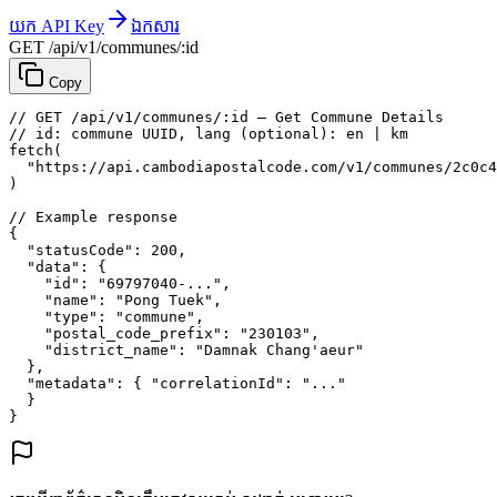
យក API Key
ឯកសារ
GET /api/v1/communes/:id
Copy
// GET /api/v1/communes/:id — Get Commune Details
// id: commune UUID, lang (optional): en | km
fetch
(
"https://api.cambodiapostalcode.com/v1/communes/2c0c4
)
// Example response
{
"statusCode"
: 
200
,
"data"
: {
"id"
: 
"69797040-..."
,
"name"
: 
"Pong Tuek"
,
"type"
: 
"commune"
,
"postal_code_prefix"
: 
"230103"
,
"district_name"
: 
"Damnak Chang'aeur"
},
"metadata"
: {
"correlationId"
: 
"..."
}
}