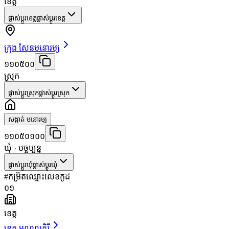
ខេត្ត
ផ្លាស់ប្តូរខេត្ត
ផ្លាស់ប្តូរខេត្ត
ក្រុង សែនមនោរម្យ
១១០៥០០
ស្រុក
ផ្លាស់ប្តូរស្រុក
ផ្លាស់ប្តូរស្រុក
សង្កាត់ មនោរម្យ
១១០៥០១០០
ឃុំ
· បច្ចុប្បន្ន
ផ្លាស់ប្តូរឃុំ
ផ្លាស់ប្តូរឃុំ
#
កម្រិត
ឈ្មោះ
លេខកូដ
០១
ខេត្ត
ខេត្ត មណ្ឌលគិរី