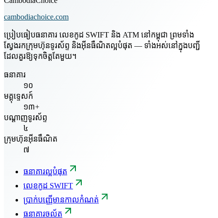
CambodiaChoice
cambodiachoice.com
ប្រៀបធៀបធនាគារ លេខកូដ SWIFT និង ATM នៅកម្ពុជា ព្រមទាំង
ស្វែងរកក្រុមហ៊ុនទូរស័ព្ទ និងអ៊ីនធឺណិតល្អបំផុត — ទាំងអស់នៅក្នុងបញ្ជី
ដែលគួរឱ្យទុកចិត្តតែមួយ។
ធនាគារ
១០
មគ្គុទ្ទេសក៍
១៣+
បណ្តាញទូរស័ព្ទ
៤
ក្រុមហ៊ុនអ៊ីនធឺណិត
៧
ធនាគារល្អបំផុត
លេខកូដ SWIFT
ប្រាក់បញ្ញើមានកាលកំណត់
ធនាគារចល័ត