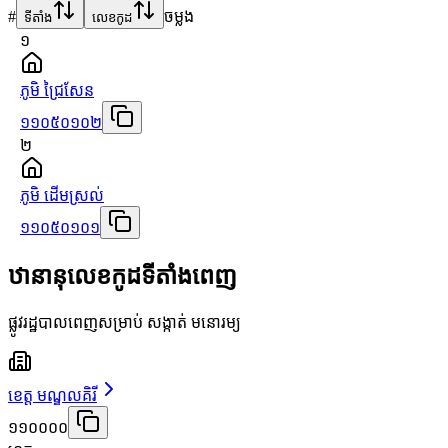
#
ចម្លង
ទីតាំង
លេខកូដ
១
ភូមិ ជ្រៃសែន
១១០៥០១០២
២
ភូមិ ដើមស្រល់
១១០៥០១០១
ឋានានុលេខកូដទីតាំងពេញ
ផ្លូវរដ្ឋបាលពេញសម្រាប់ សង្កាត់ មនោរម្យ
ខេត្ត មណ្ឌលគិរី
១១០០០០