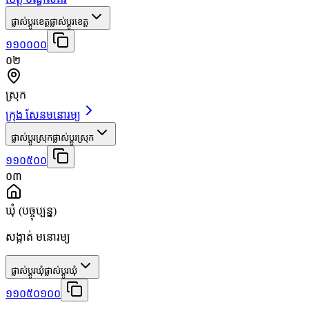
ផ្លាស់ប្តូរខេត្ត
ផ្លាស់ប្តូរខេត្ត
១១០០០០
០២
ស្រុក
ក្រុង សែនមនោរម្យ
ផ្លាស់ប្តូរស្រុក
ផ្លាស់ប្តូរស្រុក
១១០៥០០
០៣
ឃុំ
(បច្ចុប្បន្ន)
សង្កាត់ មនោរម្យ
ផ្លាស់ប្តូរឃុំ
ផ្លាស់ប្តូរឃុំ
១១០៥០១០០