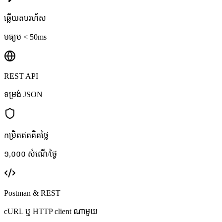
ឆ្លើយតបរហ័ស
មធ្យម < 50ms
REST API
ទម្រង់ JSON
កម្រិតឥតគិតថ្លៃ
១,០០០ សំណើ/ថ្ងៃ
Postman & REST
cURL ឬ HTTP client ណាមួយ