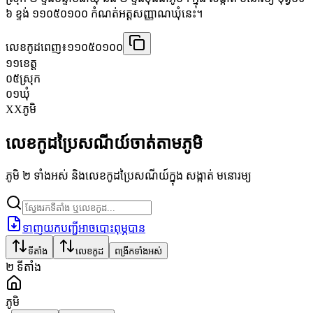
៦ ខ្ទង់ ១១០៥០១០០ កំណត់អត្តសញ្ញាណឃុំនេះ។
លេខកូដពេញ៖
១១០៥០១០០
១១
ខេត្ត
០៥
ស្រុក
០១
ឃុំ
XX
ភូមិ
លេខកូដប្រៃសណីយ៍ចាត់តាមភូមិ
ភូមិ ២ ទាំងអស់ និងលេខកូដប្រៃសណីយ៍ក្នុង សង្កាត់ មនោរម្យ
ទាញយកបញ្ជីអាចបោះពុម្ភបាន
ទីតាំង
លេខកូដ
ពង្រីកទាំងអស់
២
ទីតាំង
ភូមិ