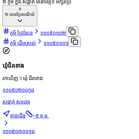
២ ភូមិ ក្នុង សង្កាត់ មនោរម្យ
១
អក្សរប្រើ
ភ
២
លេខប្រៃសណីយ៍
ភូមិ ជ្រៃសែន
១១០៥០១០២
ភូមិ ដើមស្រល់
១១០៥០១០១
ឃុំជិតខាង
រកឃើញ 3 ឃុំ ជិតខាង
១១០៥០២០០
កូដ
សង្កាត់ សុខដុម
ខាងជើង
~
៥ គ.ម.
១១០៥០៣០០
កូដ