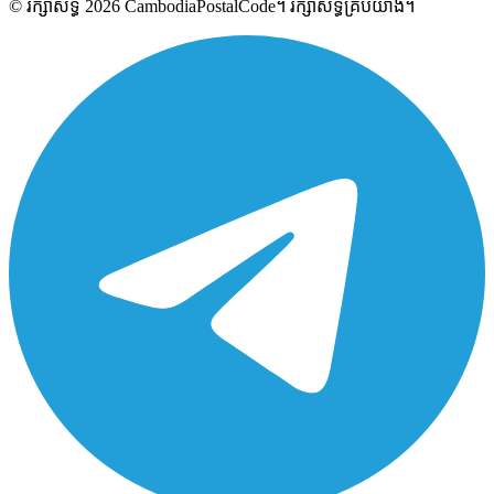
© រក្សាសិទ្ធិ 2026 CambodiaPostalCode។ រក្សាសិទ្ធិគ្រប់យ៉ាង។