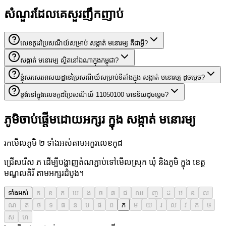
សំណួរដែលគេសួរញឹកញាប់
លេខកូដប្រៃសណីយ៍សម្រាប់ សង្កាត់ មនោរម្យ គឺជាអ្វី?
សង្កាត់ មនោរម្យ ស្ថិតនៅឯណាក្នុងកម្ពុជា?
ខ្ញុំសរសេរអាសយដ្ឋានប្រៃសណីយ៍សម្រាប់ទីតាំងក្នុង សង្កាត់ មនោរម្យ ដូចម្តេច?
ខ្ទង់នៅក្នុងលេខកូដប្រៃសណីយ៍ 11050100 មានន័យដូចម្តេច?
ភូមិចាប់ផ្តើមដោយអក្សរ ក្នុង សង្កាត់ មនោរម្យ
រកមើលភូមិ ២ ទាំងអស់តាមអក្ខរលេខកូដ
ជ្រើសរើស ភ ដើម្បីបង្ហាញតំណភ្ជាប់ទៅមើលស្រុក ឃុំ និងភូមិ ក្នុង ខេត្ត
មណ្ឌលគិរី តាមអក្សរដំបូង។
ទាំងអស់
ក
ខ
គ
ឃ
ង
ច
ឆ
ជ
ឈ
ញ
ដ
ឋ
ឌ
ឍ
ណ
ត
ថ
ទ
ធ
ន
ប
ផ
ព
ភ
ម
យ
រ
ល
វ
ឝ
ឞ
ស
ហ