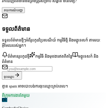
រកឃើញព័ត៌មានមិនត្រឹមត្រូវសម្រាប់ សង្កាត់ មនោរម្យ?
រាយការណ៍បញ្ហា
ទទួលព័ត៌មាន
ទទួលព័ត៌មានថ្មីៗអំពីរូបកូដប្រៃសណីយ៍ កម្មវិធីថ្មី និងមគ្គុទេសក៍ តាមរយៈ
អ៊ីមែលរបស់អ្នក។
ព័ត៌មានរូបកូដថ្មី
កម្មវិធី និងមុខងារឥតគិតថ្លៃ
មគ្គុទេសក៍ និង
ព័ត៌មាន
ចុះឈ្មោះ
គ្មាន spam អាចបោះបង់ការចុះឈ្មោះគ្រប់ពេល។
ពីក្រុមការងារតែមួយ
CC