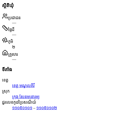
ស្ថិតិឃុំ
ប្រជាជន
—
ផ្ទៃដី
—
ភូមិ
២
គ្រួសារ
—
ទីតាំង
ខេត្ត
ខេត្ត មណ្ឌលគិរី
ស្រុក
ក្រុង សែនមនោរម្យ
ជួរលេខកូដប្រៃសណីយ៍
១១០៥០១០១
–
១១០៥០១០២