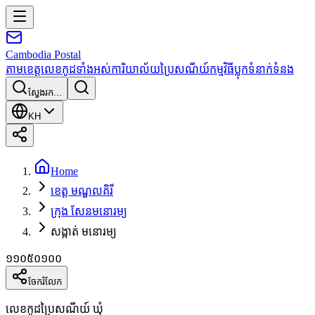
Cambodia
Postal
តាមខេត្ត
លេខកូដទាំងអស់
ការិយាល័យប្រៃសណីយ៍
កម្មវិធី
ប្លុក
ទំនាក់ទំនង
ស្វែងរក...
KH
Home
ខេត្ត មណ្ឌលគិរី
ក្រុង សែនមនោរម្យ
សង្កាត់ មនោរម្យ
១១០៥០១០០
ចែករំលែក
លេខកូដប្រៃសណីយ៍ ឃុំ