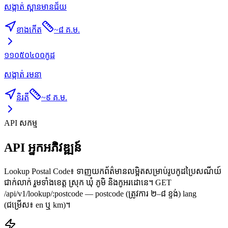
សង្កាត់ ស្ពានមានជ័យ
ខាងកើត
~
៨ គ.ម.
១១០៥០៤០០
កូដ
សង្កាត់ រមនា
និរតី
~
៩ គ.ម.
API សកម្ម
API អ្នកអភិវឌ្ឍន៍
Lookup Postal Code៖ ទាញយកព័ត៌មានលម្អិតសម្រាប់រូបកូដប្រៃសណីយ៍
ជាក់លាក់ រួមទាំងខេត្ត ស្រុក ឃុំ ភូមិ និងកូអរដោនេ។ GET
/api/v1/lookup/:postcode — postcode (ត្រូវការ ២–៨ ខ្ទង់) lang
(ជម្រើស៖ en ឬ km)។