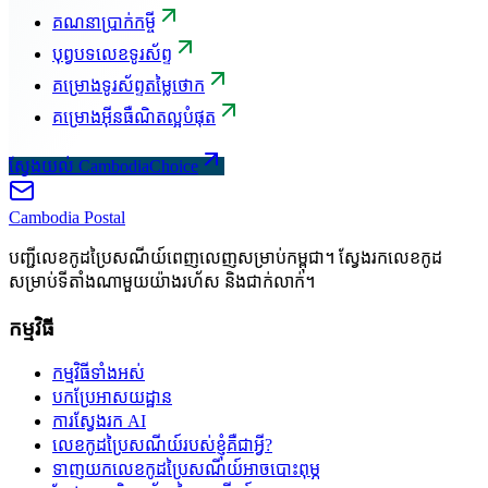
គណនាប្រាក់កម្ចី
បុព្វបទលេខទូរស័ព្ទ
គម្រោងទូរស័ព្ទតម្លៃថោក
គម្រោងអ៊ីនធឺណិតល្អបំផុត
ស្វែងយល់ CambodiaChoice
Cambodia
Postal
បញ្ជីលេខកូដប្រៃសណីយ៍ពេញលេញសម្រាប់កម្ពុជា។ ស្វែងរកលេខកូដ
សម្រាប់ទីតាំងណាមួយយ៉ាងរហ័ស និងជាក់លាក់។
កម្មវិធី
កម្មវិធីទាំងអស់
បកប្រែអាសយដ្ឋាន
ការស្វែងរក AI
លេខកូដប្រៃសណីយ៍របស់ខ្ញុំគឺជាអ្វី?
ទាញយកលេខកូដប្រៃសណីយ៍អាចបោះពុម្ភ