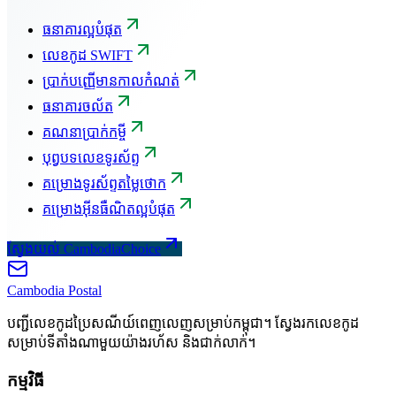
ធនាគារល្អបំផុត
លេខកូដ SWIFT
ប្រាក់បញ្ញើមានកាលកំណត់
ធនាគារចល័ត
គណនាប្រាក់កម្ចី
បុព្វបទលេខទូរស័ព្ទ
គម្រោងទូរស័ព្ទតម្លៃថោក
គម្រោងអ៊ីនធឺណិតល្អបំផុត
ស្វែងយល់ CambodiaChoice
Cambodia
Postal
បញ្ជីលេខកូដប្រៃសណីយ៍ពេញលេញសម្រាប់កម្ពុជា។ ស្វែងរកលេខកូដ
សម្រាប់ទីតាំងណាមួយយ៉ាងរហ័ស និងជាក់លាក់។
កម្មវិធី