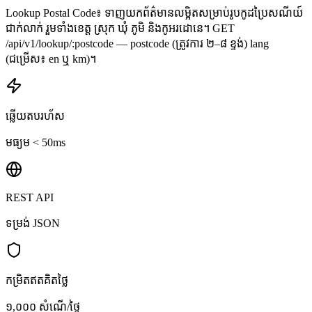
Lookup Postal Code៖ ទាញយកព័ត៌មានលម្អិតសម្រាប់រូបកូដប្រៃសណីយ៍
ជាក់លាក់ រួមទាំងខេត្ត ស្រុក ឃុំ ភូមិ និងកូអរដោនេ។ GET
/api/v1/lookup/:postcode — postcode (ត្រូវការ ២–៨ ខ្ទង់) lang
(ជម្រើស៖ en ឬ km)។
ឆ្លើយតបរហ័ស
មធ្យម < 50ms
REST API
ទម្រង់ JSON
កម្រិតឥតគិតថ្លៃ
១,០០០ សំណើ/ថ្ងៃ