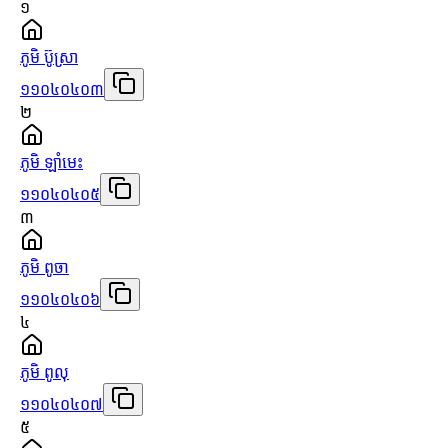
១
ភូមិ ប៊ូស្រា
១១០៤០៤០៣
២
ភូមិ ឡាំមេះ
១១០៤០៤០៥
៣
ភូមិ ពូចា
១១០៤០៤០៦
៤
ភូមិ ពូលុ
១១០៤០៤០៧
៥