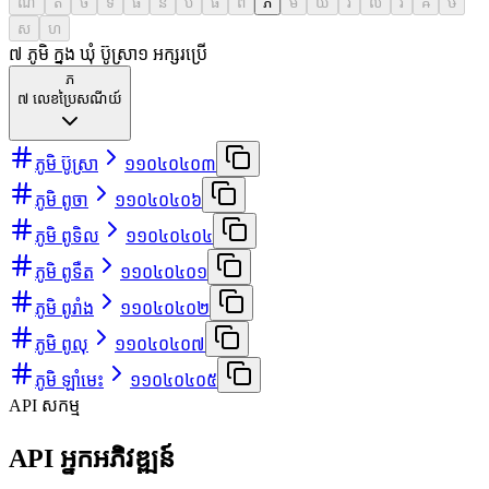
ណ
ត
ថ
ទ
ធ
ន
ប
ផ
ព
ភ
ម
យ
រ
ល
វ
ឝ
ឞ
ស
ហ
៧ ភូមិ ក្នុង ឃុំ ប៊ូស្រា
១
អក្សរប្រើ
ភ
៧
លេខប្រៃសណីយ៍
ភូមិ ប៊ូស្រា
១១០៤០៤០៣
ភូមិ ពូចា
១១០៤០៤០៦
ភូមិ ពូទិល
១១០៤០៤០៤
ភូមិ ពូទឺត
១១០៤០៤០១
ភូមិ ពូរាំង
១១០៤០៤០២
ភូមិ ពូលុ
១១០៤០៤០៧
ភូមិ ឡាំមេះ
១១០៤០៤០៥
API សកម្ម
API អ្នកអភិវឌ្ឍន៍