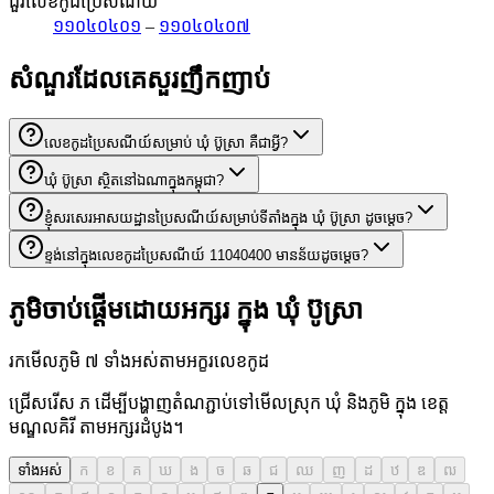
ជួរលេខកូដប្រៃសណីយ៍
១១០៤០៤០១
–
១១០៤០៤០៧
សំណួរដែលគេសួរញឹកញាប់
លេខកូដប្រៃសណីយ៍សម្រាប់ ឃុំ ប៊ូស្រា គឺជាអ្វី?
ឃុំ ប៊ូស្រា ស្ថិតនៅឯណាក្នុងកម្ពុជា?
ខ្ញុំសរសេរអាសយដ្ឋានប្រៃសណីយ៍សម្រាប់ទីតាំងក្នុង ឃុំ ប៊ូស្រា ដូចម្តេច?
ខ្ទង់នៅក្នុងលេខកូដប្រៃសណីយ៍ 11040400 មានន័យដូចម្តេច?
ភូមិចាប់ផ្តើមដោយអក្សរ ក្នុង ឃុំ ប៊ូស្រា
រកមើលភូមិ ៧ ទាំងអស់តាមអក្ខរលេខកូដ
ជ្រើសរើស ភ ដើម្បីបង្ហាញតំណភ្ជាប់ទៅមើលស្រុក ឃុំ និងភូមិ ក្នុង ខេត្ត
មណ្ឌលគិរី តាមអក្សរដំបូង។
ទាំងអស់
ក
ខ
គ
ឃ
ង
ច
ឆ
ជ
ឈ
ញ
ដ
ឋ
ឌ
ឍ