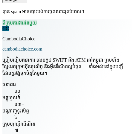
គ្មាន spam អាចបោះបង់ការចុះឈ្មោះគ្រប់ពេល។
ពីក្រុមការងារតែមួយ
CC
CambodiaChoice
cambodiachoice.com
ប្រៀបធៀបធនាគារ លេខកូដ SWIFT និង ATM នៅកម្ពុជា ព្រមទាំង
ស្វែងរកក្រុមហ៊ុនទូរស័ព្ទ និងអ៊ីនធឺណិតល្អបំផុត — ទាំងអស់នៅក្នុងបញ្ជី
ដែលគួរឱ្យទុកចិត្តតែមួយ។
ធនាគារ
១០
មគ្គុទ្ទេសក៍
១៣+
បណ្តាញទូរស័ព្ទ
៤
ក្រុមហ៊ុនអ៊ីនធឺណិត
៧