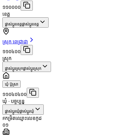
១១០០០០
ខេត្ត
ផ្លាស់ប្តូរខេត្ត
ផ្លាស់ប្តូរខេត្ត
ស្រុក ពេជ្រាដា
១១០៤០០
ស្រុក
ផ្លាស់ប្តូរស្រុក
ផ្លាស់ប្តូរស្រុក
ឃុំ ប៊ូស្រា
១១០៤០៤០០
ឃុំ
· បច្ចុប្បន្ន
ផ្លាស់ប្តូរឃុំ
ផ្លាស់ប្តូរឃុំ
#
កម្រិត
ឈ្មោះ
លេខកូដ
០១