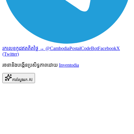
រកលេខកូដឥតគិតថ្លៃ → @CambodiaPostalCodeBot
Facebook
X
(Twitter)
រចនានិងបង្កើនប្រសិទ្ធភាពដោយ
Inventodia
ការស្វែងរក AI