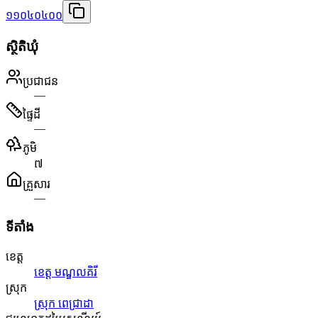
១១០៤០៤០០
ស្ថិតិឃុំ
ប្រជាជន
—
ផ្ទៃដី
—
ភូមិ
៧
គ្រួសារ
—
ទីតាំង
ខេត្ត
ខេត្ត មណ្ឌលគិរី
ស្រុក
ស្រុក ពេជ្រាដា