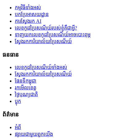
កម្មវិធីទាំងអស់
បកប្រែអាសយដ្ឋាន
ការស្វែងរក AI
លេខកូដប្រៃសណីយ៍របស់ខ្ញុំគឺជាអ្វី?
ទាញយកលេខកូដប្រៃសណីយ៍អាចបោះពុម្ភ
ស្វែងរកការិយាល័យប្រៃសណីយ៍
ធនធាន
លេខកូដប្រៃសណីយ៍ទាំងអស់
ស្វែងរកការិយាល័យប្រៃសណីយ៍
ផែនទីកម្ពុជា
រកមើលខេត្ត
ថ្ងៃបុណ្យជាតិ
ប្លុក
ព័ត៌មាន
អំពី
ផ្សាយជាមួយពួកយើង