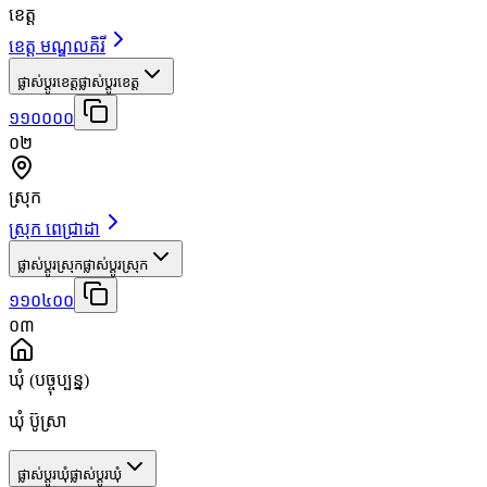
ខេត្ត
ខេត្ត មណ្ឌលគិរី
ផ្លាស់ប្តូរខេត្ត
ផ្លាស់ប្តូរខេត្ត
១១០០០០
០២
ស្រុក
ស្រុក ពេជ្រាដា
ផ្លាស់ប្តូរស្រុក
ផ្លាស់ប្តូរស្រុក
១១០៤០០
០៣
ឃុំ
(បច្ចុប្បន្ន)
ឃុំ ប៊ូស្រា
ផ្លាស់ប្តូរឃុំ
ផ្លាស់ប្តូរឃុំ