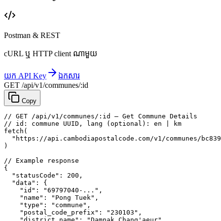
Postman & REST
cURL ឬ HTTP client ណាមួយ
យក API Key
ឯកសារ
GET /api/v1/communes/:id
Copy
// GET /api/v1/communes/:id — Get Commune Details
// id: commune UUID, lang (optional): en | km
fetch
(
"https://api.cambodiapostalcode.com/v1/communes/bc839
)
// Example response
{
"statusCode"
: 
200
,
"data"
: {
"id"
: 
"69797040-..."
,
"name"
: 
"Pong Tuek"
,
"type"
: 
"commune"
,
"postal_code_prefix"
: 
"230103"
,
"district_name"
: 
"Damnak Chang'aeur"