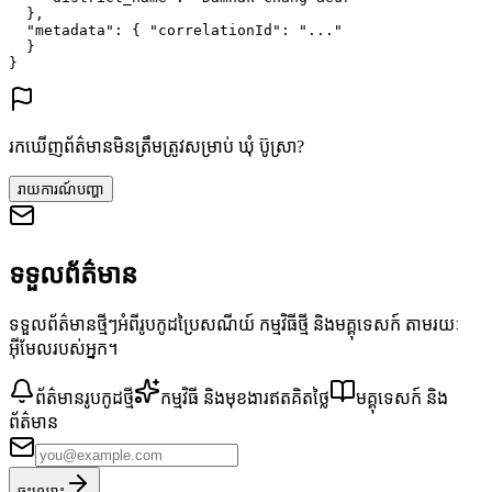
},
"metadata"
: {
"correlationId"
: 
"..."
}
}
រកឃើញព័ត៌មានមិនត្រឹមត្រូវសម្រាប់ ឃុំ ប៊ូស្រា?
រាយការណ៍បញ្ហា
ទទួលព័ត៌មាន
ទទួលព័ត៌មានថ្មីៗអំពីរូបកូដប្រៃសណីយ៍ កម្មវិធីថ្មី និងមគ្គុទេសក៍ តាមរយៈ
អ៊ីមែលរបស់អ្នក។
ព័ត៌មានរូបកូដថ្មី
កម្មវិធី និងមុខងារឥតគិតថ្លៃ
មគ្គុទេសក៍ និង
ព័ត៌មាន
ចុះឈ្មោះ