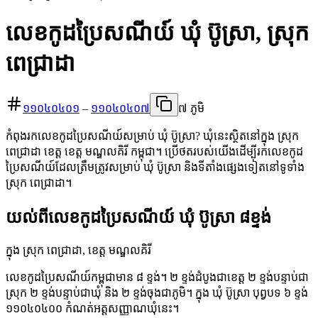
លេខកូដប្រៃសណីយ៍ ឃុំ ប៊ូស្រា, ស្រុក
ពេជ្រាដា
១១០៤០៤០១
–
១១០៤០៤០៧
៧ ភូមិ
កំពុងរកលេខកូដប្រៃសណីយ៍សម្រាប់ ឃុំ ប៊ូស្រា? ឃុំនេះស្ថិតនៅក្នុង ស្រុក
ពេជ្រាដា ខេត្ត ខេត្ត មណ្ឌលគិរី កម្ពុជា។ ប្រើថតរបស់យើងដើម្បីរកលេខកូដ
ប្រៃសណីយ៍ដែលត្រឹមត្រូវសម្រាប់ ឃុំ ប៊ូស្រា និងទីតាំងផ្សេងទៀតនៅទូទាំង
ស្រុក ពេជ្រាដា។
យល់ពីលេខកូដប្រៃសណីយ៍ ឃុំ ប៊ូស្រា ៨ខ្ទង់
ក្នុង ស្រុក ពេជ្រាដា, ខេត្ត មណ្ឌលគិរី
លេខកូដប្រៃសណីយ៍កម្ពុជាមាន ៨ ខ្ទង់។ ២ ខ្ទង់ដំបូងជាខេត្ត ២ ខ្ទង់បន្ទាប់ជា
ស្រុក ២ ខ្ទង់បន្ទាប់ជាឃុំ និង ២ ខ្ទង់ចុងជាភូមិ។ ក្នុង ឃុំ ប៊ូស្រា បុព្វបទ ៦ ខ្ទង់
១១០៤០៤០០ កំណត់អត្តសញ្ញាណឃុំនេះ។