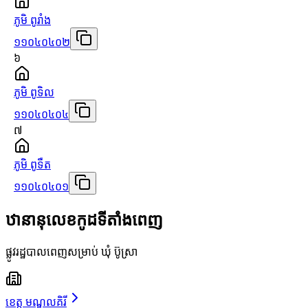
ភូមិ ពូរាំង
១១០៤០៤០២
៦
ភូមិ ពូទិល
១១០៤០៤០៤
៧
ភូមិ ពូទឺត
១១០៤០៤០១
ឋានានុលេខកូដទីតាំងពេញ
ផ្លូវរដ្ឋបាលពេញសម្រាប់ ឃុំ ប៊ូស្រា
ខេត្ត មណ្ឌលគិរី