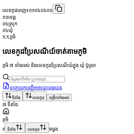
លេខកូដពេញ៖
១១០៤០៤០០
១១
ខេត្ត
០៤
ស្រុក
០៤
ឃុំ
XX
ភូមិ
លេខកូដប្រៃសណីយ៍ចាត់តាមភូមិ
ភូមិ ៧ ទាំងអស់ និងលេខកូដប្រៃសណីយ៍ក្នុង ឃុំ ប៊ូស្រា
ទាញយកបញ្ជីអាចបោះពុម្ភបាន
ទីតាំង
លេខកូដ
ពង្រីកទាំងអស់
៧
ទីតាំង
ភូមិ
#
ចម្លង
ទីតាំង
លេខកូដ