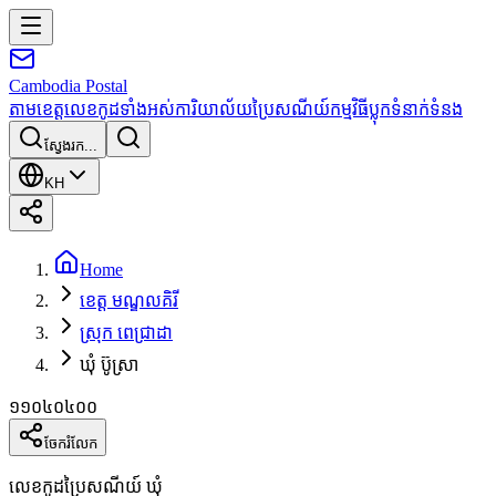
Cambodia
Postal
តាមខេត្ត
លេខកូដទាំងអស់
ការិយាល័យប្រៃសណីយ៍
កម្មវិធី
ប្លុក
ទំនាក់ទំនង
ស្វែងរក...
KH
Home
ខេត្ត មណ្ឌលគិរី
ស្រុក ពេជ្រាដា
ឃុំ ប៊ូស្រា
១១០៤០៤០០
ចែករំលែក
លេខកូដប្រៃសណីយ៍ ឃុំ