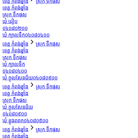
ខេត្ត កំពង់ឆ្នាំង
ស្រុក ទឹកផុស
ខេត្ត កំពង់ឆ្នាំង
ស្រុក ទឹកផុស
ឃុំ ជៀប
០៤០៨០២០០
ឃុំ ក្បាលទឹក
០៤០៨០៤០០
ខេត្ត កំពង់ឆ្នាំង
ស្រុក ទឹកផុស
ខេត្ត កំពង់ឆ្នាំង
ស្រុក ទឹកផុស
ឃុំ ក្បាលទឹក
០៤០៨០៤០០
ឃុំ ក្តុលសែនជ័យ
០៤០៨០៩០០
ខេត្ត កំពង់ឆ្នាំង
ស្រុក ទឹកផុស
ខេត្ត កំពង់ឆ្នាំង
ស្រុក ទឹកផុស
ឃុំ ក្តុលសែនជ័យ
០៤០៨០៩០០
ឃុំ ខ្លុងពពក
០៤០៨០៥០០
ខេត្ត កំពង់ឆ្នាំង
ស្រុក ទឹកផុស
ខេត្ត កំពង់ឆ្នាំង