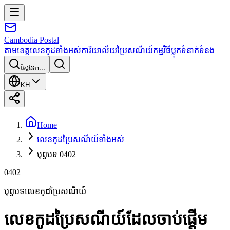
Cambodia
Postal
តាមខេត្ត
លេខកូដទាំងអស់
ការិយាល័យប្រៃសណីយ៍
កម្មវិធី
ប្លុក
ទំនាក់ទំនង
ស្វែងរក...
KH
Home
លេខកូដប្រៃសណីយ៍ទាំងអស់
បុព្វបទ 0402
0402
បុព្វបទលេខកូដប្រៃសណីយ៍
លេខកូដប្រៃសណីយ៍ដែលចាប់ផ្តើម