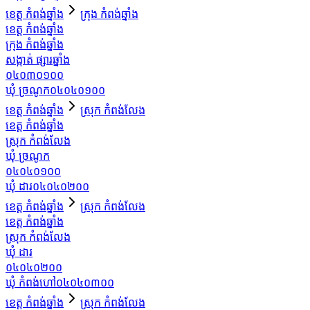
ខេត្ត កំពង់ឆ្នាំង
ក្រុង កំពង់ឆ្នាំង
ខេត្ត កំពង់ឆ្នាំង
ក្រុង កំពង់ឆ្នាំង
សង្កាត់ ផ្សារឆ្នាំង
០៤០៣០១០០
ឃុំ ច្រណូក
០៤០៤០១០០
ខេត្ត កំពង់ឆ្នាំង
ស្រុក កំពង់លែង
ខេត្ត កំពង់ឆ្នាំង
ស្រុក កំពង់លែង
ឃុំ ច្រណូក
០៤០៤០១០០
ឃុំ ដារ
០៤០៤០២០០
ខេត្ត កំពង់ឆ្នាំង
ស្រុក កំពង់លែង
ខេត្ត កំពង់ឆ្នាំង
ស្រុក កំពង់លែង
ឃុំ ដារ
០៤០៤០២០០
ឃុំ កំពង់ហៅ
០៤០៤០៣០០
ខេត្ត កំពង់ឆ្នាំង
ស្រុក កំពង់លែង