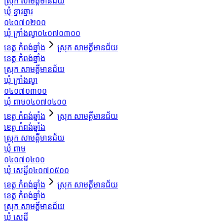
ស្រុក សាមគ្គីមានជ័យ
ឃុំ ខ្នារឆ្មារ
០៤០៧០២០០
ឃុំ ក្រាំងល្វា
០៤០៧០៣០០
ខេត្ត កំពង់ឆ្នាំង
ស្រុក សាមគ្គីមានជ័យ
ខេត្ត កំពង់ឆ្នាំង
ស្រុក សាមគ្គីមានជ័យ
ឃុំ ក្រាំងល្វា
០៤០៧០៣០០
ឃុំ ពាម
០៤០៧០៤០០
ខេត្ត កំពង់ឆ្នាំង
ស្រុក សាមគ្គីមានជ័យ
ខេត្ត កំពង់ឆ្នាំង
ស្រុក សាមគ្គីមានជ័យ
ឃុំ ពាម
០៤០៧០៤០០
ឃុំ សេដ្ឋី
០៤០៧០៥០០
ខេត្ត កំពង់ឆ្នាំង
ស្រុក សាមគ្គីមានជ័យ
ខេត្ត កំពង់ឆ្នាំង
ស្រុក សាមគ្គីមានជ័យ
ឃុំ សេដ្ឋី