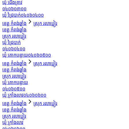
ឃុំ ជើងគ្រាវ
០៤០៦០៣០០
ឃុំ ជ្រៃបាក់
០៤០៦០៤០០
ខេត្ត កំពង់ឆ្នាំង
ស្រុក រលាប្អៀរ
ខេត្ត កំពង់ឆ្នាំង
ស្រុក រលាប្អៀរ
ឃុំ ជ្រៃបាក់
០៤០៦០៤០០
ឃុំ គោកបន្ទាយ
០៤០៦០៥០០
ខេត្ត កំពង់ឆ្នាំង
ស្រុក រលាប្អៀរ
ខេត្ត កំពង់ឆ្នាំង
ស្រុក រលាប្អៀរ
ឃុំ គោកបន្ទាយ
០៤០៦០៥០០
ឃុំ ក្រាំងលាវ
០៤០៦០៦០០
ខេត្ត កំពង់ឆ្នាំង
ស្រុក រលាប្អៀរ
ខេត្ត កំពង់ឆ្នាំង
ស្រុក រលាប្អៀរ
ឃុំ ក្រាំងលាវ
០៤០៦០៦០០