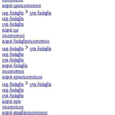
០៤០២០៥០០
សង្កាត់ ប្អេរ
០៤០៣០៣០០
ខេត្ត កំពង់ឆ្នាំង
ក្រុង កំពង់ឆ្នាំង
ខេត្ត កំពង់ឆ្នាំង
ក្រុង កំពង់ឆ្នាំង
សង្កាត់ ប្អេរ
០៤០៣០៣០០
សង្កាត់ កំពង់ឆ្នាំង
០៤០៣០២០០
ខេត្ត កំពង់ឆ្នាំង
ក្រុង កំពង់ឆ្នាំង
ខេត្ត កំពង់ឆ្នាំង
ក្រុង កំពង់ឆ្នាំង
សង្កាត់ កំពង់ឆ្នាំង
០៤០៣០២០០
សង្កាត់ ខ្សាម
០៤០៣០៤០០
ខេត្ត កំពង់ឆ្នាំង
ក្រុង កំពង់ឆ្នាំង
ខេត្ត កំពង់ឆ្នាំង
ក្រុង កំពង់ឆ្នាំង
សង្កាត់ ខ្សាម
០៤០៣០៤០០
សង្កាត់ ផ្សារឆ្នាំង
០៤០៣០១០០