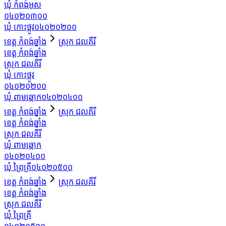
ឃុំ កំពង់អុស
០៤០២០៣០០
ឃុំ កោះថ្កូវ
០៤០២០២០០
ខេត្ត កំពង់ឆ្នាំង
ស្រុក ជលគីរី
ខេត្ត កំពង់ឆ្នាំង
ស្រុក ជលគីរី
ឃុំ កោះថ្កូវ
០៤០២០២០០
ឃុំ ពាមឆ្កោក
០៤០២០៤០០
ខេត្ត កំពង់ឆ្នាំង
ស្រុក ជលគីរី
ខេត្ត កំពង់ឆ្នាំង
ស្រុក ជលគីរី
ឃុំ ពាមឆ្កោក
០៤០២០៤០០
ឃុំ ព្រៃគ្រី
០៤០២០៥០០
ខេត្ត កំពង់ឆ្នាំង
ស្រុក ជលគីរី
ខេត្ត កំពង់ឆ្នាំង
ស្រុក ជលគីរី
ឃុំ ព្រៃគ្រី