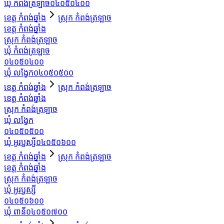
ឃុំ កំពង់ត្រឡាច
០៤០៥០៤០០
ខេត្ត កំពង់ឆ្នាំង
ស្រុក កំពង់ត្រឡាច
ខេត្ត កំពង់ឆ្នាំង
ស្រុក កំពង់ត្រឡាច
ឃុំ កំពង់ត្រឡាច
០៤០៥០៤០០
ឃុំ លង្វែក
០៤០៥០៥០០
ខេត្ត កំពង់ឆ្នាំង
ស្រុក កំពង់ត្រឡាច
ខេត្ត កំពង់ឆ្នាំង
ស្រុក កំពង់ត្រឡាច
ឃុំ លង្វែក
០៤០៥០៥០០
ឃុំ អូរឫស្សី
០៤០៥០៦០០
ខេត្ត កំពង់ឆ្នាំង
ស្រុក កំពង់ត្រឡាច
ខេត្ត កំពង់ឆ្នាំង
ស្រុក កំពង់ត្រឡាច
ឃុំ អូរឫស្សី
០៤០៥០៦០០
ឃុំ ពានី
០៤០៥០៧០០