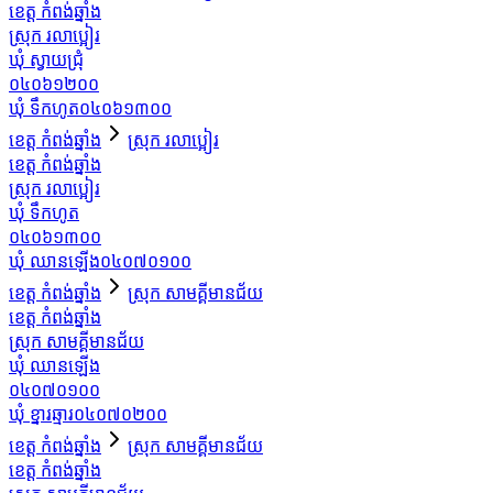
ខេត្ត កំពង់ឆ្នាំង
ស្រុក រលាប្អៀរ
ឃុំ ស្វាយជ្រុំ
០៤០៦១២០០
ឃុំ ទឹកហូត
០៤០៦១៣០០
ខេត្ត កំពង់ឆ្នាំង
ស្រុក រលាប្អៀរ
ខេត្ត កំពង់ឆ្នាំង
ស្រុក រលាប្អៀរ
ឃុំ ទឹកហូត
០៤០៦១៣០០
ឃុំ ឈានឡើង
០៤០៧០១០០
ខេត្ត កំពង់ឆ្នាំង
ស្រុក សាមគ្គីមានជ័យ
ខេត្ត កំពង់ឆ្នាំង
ស្រុក សាមគ្គីមានជ័យ
ឃុំ ឈានឡើង
០៤០៧០១០០
ឃុំ ខ្នារឆ្មារ
០៤០៧០២០០
ខេត្ត កំពង់ឆ្នាំង
ស្រុក សាមគ្គីមានជ័យ
ខេត្ត កំពង់ឆ្នាំង