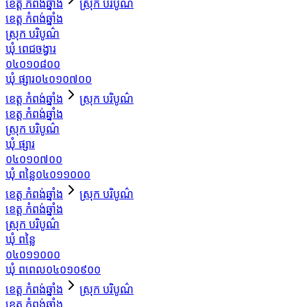
ខេត្ត កំពង់ឆ្នាំង
ស្រុក បរិបូណ៌
ខេត្ត កំពង់ឆ្នាំង
ស្រុក បរិបូណ៌
ឃុំ ពេជចង្វារ
០៤០១០៨០០
ឃុំ ផ្សារ
០៤០១០៧០០
ខេត្ត កំពង់ឆ្នាំង
ស្រុក បរិបូណ៌
ខេត្ត កំពង់ឆ្នាំង
ស្រុក បរិបូណ៌
ឃុំ ផ្សារ
០៤០១០៧០០
ឃុំ ពន្លៃ
០៤០១១០០០
ខេត្ត កំពង់ឆ្នាំង
ស្រុក បរិបូណ៌
ខេត្ត កំពង់ឆ្នាំង
ស្រុក បរិបូណ៌
ឃុំ ពន្លៃ
០៤០១១០០០
ឃុំ ពពេល
០៤០១០៩០០
ខេត្ត កំពង់ឆ្នាំង
ស្រុក បរិបូណ៌
ខេត្ត កំពង់ឆ្នាំង