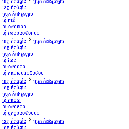
ខេត្ត កំពង់ឆ្នាំង
ស្រុក កំពង់ត្រឡាច
ខេត្ត កំពង់ឆ្នាំង
ស្រុក កំពង់ត្រឡាច
ឃុំ ពានី
០៤០៥០៧០០
ឃុំ សែប
០៤០៥០៨០០
ខេត្ត កំពង់ឆ្នាំង
ស្រុក កំពង់ត្រឡាច
ខេត្ត កំពង់ឆ្នាំង
ស្រុក កំពង់ត្រឡាច
ឃុំ សែប
០៤០៥០៨០០
ឃុំ តាជេស
០៤០៥០៩០០
ខេត្ត កំពង់ឆ្នាំង
ស្រុក កំពង់ត្រឡាច
ខេត្ត កំពង់ឆ្នាំង
ស្រុក កំពង់ត្រឡាច
ឃុំ តាជេស
០៤០៥០៩០០
ឃុំ ថ្មឥដ្ឋ
០៤០៥១០០០
ខេត្ត កំពង់ឆ្នាំង
ស្រុក កំពង់ត្រឡាច
ខេត្ត កំពង់ឆ្នាំង