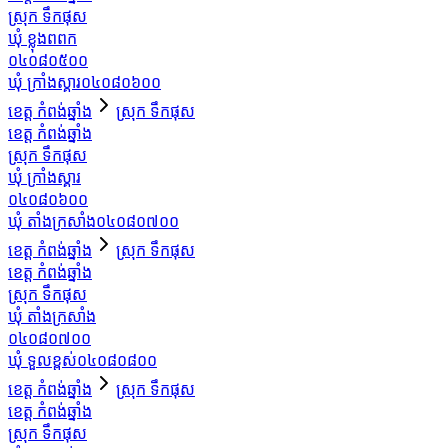
ស្រុក ទឹកផុស
ឃុំ ខ្លុងពពក
០៤០៨០៥០០
ឃុំ ក្រាំងស្គារ
០៤០៨០៦០០
ខេត្ត កំពង់ឆ្នាំង
ស្រុក ទឹកផុស
ខេត្ត កំពង់ឆ្នាំង
ស្រុក ទឹកផុស
ឃុំ ក្រាំងស្គារ
០៤០៨០៦០០
ឃុំ តាំងក្រសាំង
០៤០៨០៧០០
ខេត្ត កំពង់ឆ្នាំង
ស្រុក ទឹកផុស
ខេត្ត កំពង់ឆ្នាំង
ស្រុក ទឹកផុស
ឃុំ តាំងក្រសាំង
០៤០៨០៧០០
ឃុំ ទួលខ្ពស់
០៤០៨០៨០០
ខេត្ត កំពង់ឆ្នាំង
ស្រុក ទឹកផុស
ខេត្ត កំពង់ឆ្នាំង
ស្រុក ទឹកផុស