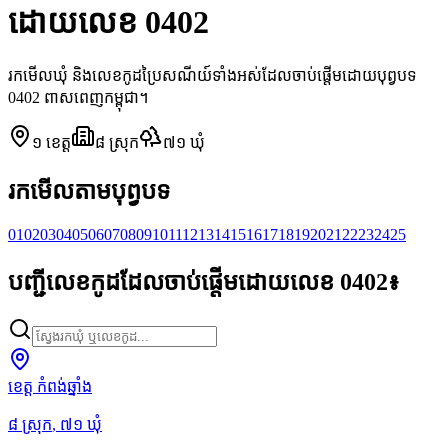
ដោយលេខ 0402
រកមើលឃុំ និងលេខកូដប្រៃសណីយ៍ទាំងអស់ដែលចាប់ផ្តើមដោយបុព្វបទ
0402 ពាសពេញកម្ពុជា។
១
ខេត្ត
៨
ស្រុក
៧១
ឃុំ
រកមើលតាមបុព្វបទ
01
02
03
04
05
06
07
08
09
10
11
12
13
14
15
16
17
18
19
20
21
22
23
24
25
បញ្ជីលេខកូដដែលចាប់ផ្តើមដោយលេខ 0402៖
ខេត្ត កំពង់ឆ្នាំង
៨
ស្រុក
,
៧១
ឃុំ