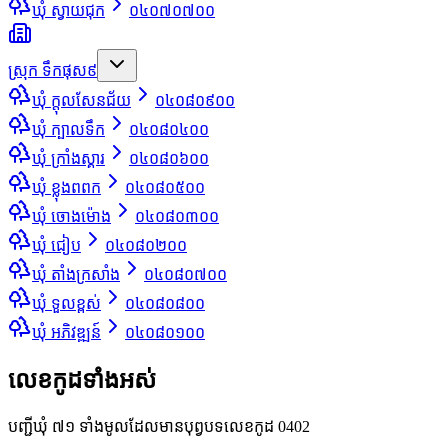
ឃុំ ស្វាយជុក
០៤០៧០៧០០
ស្រុក ទឹកផុស
៩
ឃុំ ក្តុលសែនជ័យ
០៤០៨០៩០០
ឃុំ ក្បាលទឹក
០៤០៨០៤០០
ឃុំ ក្រាំងស្គារ
០៤០៨០៦០០
ឃុំ ខ្លុងពពក
០៤០៨០៥០០
ឃុំ ចោងម៉ោង
០៤០៨០៣០០
ឃុំ ជៀប
០៤០៨០២០០
ឃុំ តាំងក្រសាំង
០៤០៨០៧០០
ឃុំ ទួលខ្ពស់
០៤០៨០៨០០
ឃុំ អភិវឌ្ឍន៍
០៤០៨០១០០
លេខកូដទាំងអស់
បញ្ជីឃុំ ៧១ ទាំងមូលដែលមានបុព្វបទលេខកូដ 0402