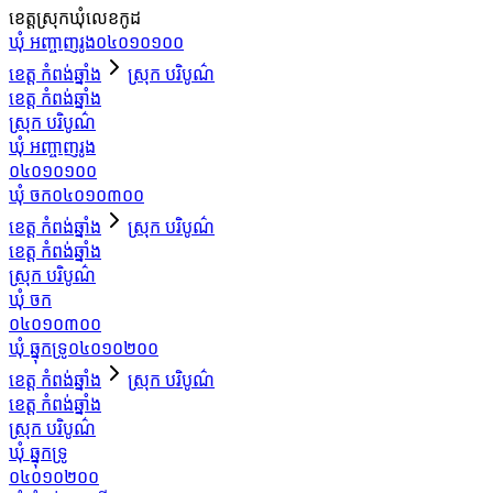
ខេត្ត
ស្រុក
ឃុំ
លេខកូដ
ឃុំ អញ្ចាញរូង
០៤០១០១០០
ខេត្ត កំពង់ឆ្នាំង
ស្រុក បរិបូណ៌
ខេត្ត កំពង់ឆ្នាំង
ស្រុក បរិបូណ៌
ឃុំ អញ្ចាញរូង
០៤០១០១០០
ឃុំ ចក
០៤០១០៣០០
ខេត្ត កំពង់ឆ្នាំង
ស្រុក បរិបូណ៌
ខេត្ត កំពង់ឆ្នាំង
ស្រុក បរិបូណ៌
ឃុំ ចក
០៤០១០៣០០
ឃុំ ឆ្នុកទ្រូ
០៤០១០២០០
ខេត្ត កំពង់ឆ្នាំង
ស្រុក បរិបូណ៌
ខេត្ត កំពង់ឆ្នាំង
ស្រុក បរិបូណ៌
ឃុំ ឆ្នុកទ្រូ
០៤០១០២០០