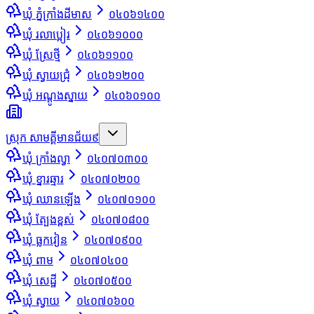
ឃុំ ភ្នំក្រាំងដីមាស
០៤០៦១៤០០
ឃុំ រលាប្អៀរ
០៤០៦១០០០
ឃុំ ស្រែថ្មី
០៤០៦១១០០
ឃុំ ស្វាយជ្រុំ
០៤០៦១២០០
ឃុំ អណ្ដូងស្នាយ
០៤០៦០១០០
ស្រុក សាមគ្គីមានជ័យ
៩
ឃុំ ក្រាំងល្វា
០៤០៧០៣០០
ឃុំ ខ្នារឆ្មារ
០៤០៧០២០០
ឃុំ ឈានឡើង
០៤០៧០១០០
ឃុំ ត្បែងខ្ពស់
០៤០៧០៨០០
ឃុំ ធ្លកវៀន
០៤០៧០៩០០
ឃុំ ពាម
០៤០៧០៤០០
ឃុំ សេដ្ឋី
០៤០៧០៥០០
ឃុំ ស្វាយ
០៤០៧០៦០០