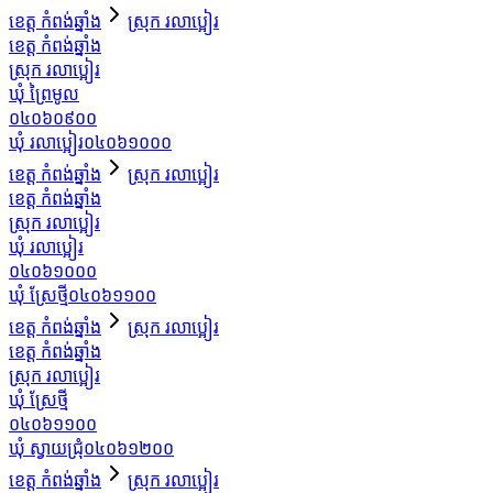
ខេត្ត កំពង់ឆ្នាំង
ស្រុក រលាប្អៀរ
ខេត្ត កំពង់ឆ្នាំង
ស្រុក រលាប្អៀរ
ឃុំ ព្រៃមូល
០៤០៦០៩០០
ឃុំ រលាប្អៀរ
០៤០៦១០០០
ខេត្ត កំពង់ឆ្នាំង
ស្រុក រលាប្អៀរ
ខេត្ត កំពង់ឆ្នាំង
ស្រុក រលាប្អៀរ
ឃុំ រលាប្អៀរ
០៤០៦១០០០
ឃុំ ស្រែថ្មី
០៤០៦១១០០
ខេត្ត កំពង់ឆ្នាំង
ស្រុក រលាប្អៀរ
ខេត្ត កំពង់ឆ្នាំង
ស្រុក រលាប្អៀរ
ឃុំ ស្រែថ្មី
០៤០៦១១០០
ឃុំ ស្វាយជ្រុំ
០៤០៦១២០០
ខេត្ត កំពង់ឆ្នាំង
ស្រុក រលាប្អៀរ