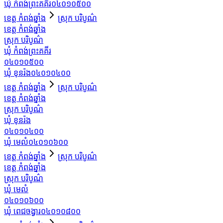
ឃុំ កំពង់ព្រះគគីរ
០៤០១០៥០០
ខេត្ត កំពង់ឆ្នាំង
ស្រុក បរិបូណ៌
ខេត្ត កំពង់ឆ្នាំង
ស្រុក បរិបូណ៌
ឃុំ កំពង់ព្រះគគីរ
០៤០១០៥០០
ឃុំ ខុនរ៉ង
០៤០១០៤០០
ខេត្ត កំពង់ឆ្នាំង
ស្រុក បរិបូណ៌
ខេត្ត កំពង់ឆ្នាំង
ស្រុក បរិបូណ៌
ឃុំ ខុនរ៉ង
០៤០១០៤០០
ឃុំ មេលំ
០៤០១០៦០០
ខេត្ត កំពង់ឆ្នាំង
ស្រុក បរិបូណ៌
ខេត្ត កំពង់ឆ្នាំង
ស្រុក បរិបូណ៌
ឃុំ មេលំ
០៤០១០៦០០
ឃុំ ពេជចង្វារ
០៤០១០៨០០