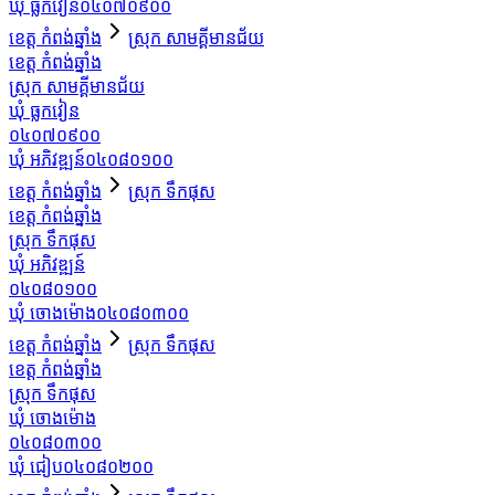
ឃុំ ធ្លកវៀន
០៤០៧០៩០០
ខេត្ត កំពង់ឆ្នាំង
ស្រុក សាមគ្គីមានជ័យ
ខេត្ត កំពង់ឆ្នាំង
ស្រុក សាមគ្គីមានជ័យ
ឃុំ ធ្លកវៀន
០៤០៧០៩០០
ឃុំ អភិវឌ្ឍន៍
០៤០៨០១០០
ខេត្ត កំពង់ឆ្នាំង
ស្រុក ទឹកផុស
ខេត្ត កំពង់ឆ្នាំង
ស្រុក ទឹកផុស
ឃុំ អភិវឌ្ឍន៍
០៤០៨០១០០
ឃុំ ចោងម៉ោង
០៤០៨០៣០០
ខេត្ត កំពង់ឆ្នាំង
ស្រុក ទឹកផុស
ខេត្ត កំពង់ឆ្នាំង
ស្រុក ទឹកផុស
ឃុំ ចោងម៉ោង
០៤០៨០៣០០
ឃុំ ជៀប
០៤០៨០២០០