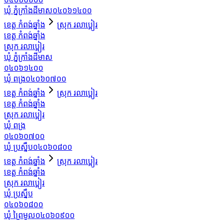
ឃុំ ភ្នំក្រាំងដីមាស
០៤០៦១៤០០
ខេត្ត កំពង់ឆ្នាំង
ស្រុក រលាប្អៀរ
ខេត្ត កំពង់ឆ្នាំង
ស្រុក រលាប្អៀរ
ឃុំ ភ្នំក្រាំងដីមាស
០៤០៦១៤០០
ឃុំ ពង្រ
០៤០៦០៧០០
ខេត្ត កំពង់ឆ្នាំង
ស្រុក រលាប្អៀរ
ខេត្ត កំពង់ឆ្នាំង
ស្រុក រលាប្អៀរ
ឃុំ ពង្រ
០៤០៦០៧០០
ឃុំ ប្រស្នឹប
០៤០៦០៨០០
ខេត្ត កំពង់ឆ្នាំង
ស្រុក រលាប្អៀរ
ខេត្ត កំពង់ឆ្នាំង
ស្រុក រលាប្អៀរ
ឃុំ ប្រស្នឹប
០៤០៦០៨០០
ឃុំ ព្រៃមូល
០៤០៦០៩០០