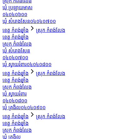
ស្រុក កំពង់លែង
ឃុំ ប្រឡាយមាស
០៤០៤០៦០០
ឃុំ សំរោងសែន
០៤០៤០៧០០
ខេត្ត កំពង់ឆ្នាំង
ស្រុក កំពង់លែង
ខេត្ត កំពង់ឆ្នាំង
ស្រុក កំពង់លែង
ឃុំ សំរោងសែន
០៤០៤០៧០០
ឃុំ ស្វាយរំពារ
០៤០៤០៨០០
ខេត្ត កំពង់ឆ្នាំង
ស្រុក កំពង់លែង
ខេត្ត កំពង់ឆ្នាំង
ស្រុក កំពង់លែង
ឃុំ ស្វាយរំពារ
០៤០៤០៨០០
ឃុំ ត្រងិល
០៤០៤០៩០០
ខេត្ត កំពង់ឆ្នាំង
ស្រុក កំពង់លែង
ខេត្ត កំពង់ឆ្នាំង
ស្រុក កំពង់លែង
ឃុំ ត្រងិល