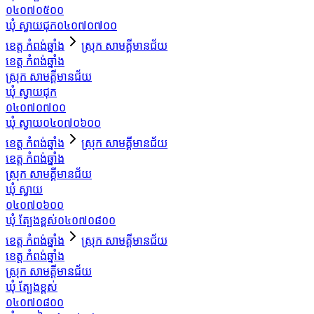
០៤០៧០៥០០
ឃុំ ស្វាយជុក
០៤០៧០៧០០
ខេត្ត កំពង់ឆ្នាំង
ស្រុក សាមគ្គីមានជ័យ
ខេត្ត កំពង់ឆ្នាំង
ស្រុក សាមគ្គីមានជ័យ
ឃុំ ស្វាយជុក
០៤០៧០៧០០
ឃុំ ស្វាយ
០៤០៧០៦០០
ខេត្ត កំពង់ឆ្នាំង
ស្រុក សាមគ្គីមានជ័យ
ខេត្ត កំពង់ឆ្នាំង
ស្រុក សាមគ្គីមានជ័យ
ឃុំ ស្វាយ
០៤០៧០៦០០
ឃុំ ត្បែងខ្ពស់
០៤០៧០៨០០
ខេត្ត កំពង់ឆ្នាំង
ស្រុក សាមគ្គីមានជ័យ
ខេត្ត កំពង់ឆ្នាំង
ស្រុក សាមគ្គីមានជ័យ
ឃុំ ត្បែងខ្ពស់
០៤០៧០៨០០