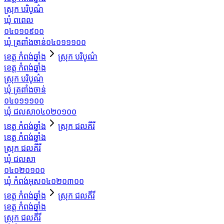
ស្រុក បរិបូណ៌
ឃុំ ពពេល
០៤០១០៩០០
ឃុំ ត្រពាំងចាន់
០៤០១១១០០
ខេត្ត កំពង់ឆ្នាំង
ស្រុក បរិបូណ៌
ខេត្ត កំពង់ឆ្នាំង
ស្រុក បរិបូណ៌
ឃុំ ត្រពាំងចាន់
០៤០១១១០០
ឃុំ ជលសា
០៤០២០១០០
ខេត្ត កំពង់ឆ្នាំង
ស្រុក ជលគីរី
ខេត្ត កំពង់ឆ្នាំង
ស្រុក ជលគីរី
ឃុំ ជលសា
០៤០២០១០០
ឃុំ កំពង់អុស
០៤០២០៣០០
ខេត្ត កំពង់ឆ្នាំង
ស្រុក ជលគីរី
ខេត្ត កំពង់ឆ្នាំង
ស្រុក ជលគីរី