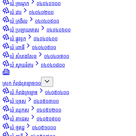
ឃុំ ច្រណូក
០៤០៤០១០០
ឃុំ ដារ
០៤០៤០២០០
ឃុំ ត្រងិល
០៤០៤០៩០០
ឃុំ ប្រឡាយមាស
០៤០៤០៦០០
ឃុំ ផ្លូវទូក
០៤០៤០៤០០
ឃុំ ពោធិ៍
០៤០៤០៥០០
ឃុំ សំរោងសែន
០៤០៤០៧០០
ឃុំ ស្វាយរំពារ
០៤០៤០៨០០
ស្រុក កំពង់ត្រឡាច
១០
ឃុំ កំពង់ត្រឡាច
០៤០៥០៤០០
ឃុំ ច្រេស
០៤០៥០៣០០
ឃុំ ឈូកស
០៤០៥០២០០
ឃុំ តាជេស
០៤០៥០៩០០
ឃុំ ថ្មឥដ្ឋ
០៤០៥១០០០