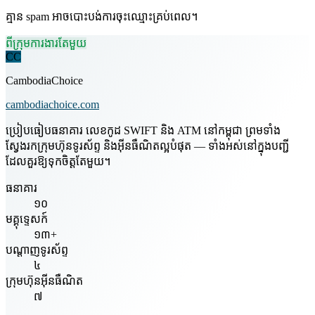
គ្មាន spam អាចបោះបង់ការចុះឈ្មោះគ្រប់ពេល។
ពីក្រុមការងារតែមួយ
CC
CambodiaChoice
cambodiachoice.com
ប្រៀបធៀបធនាគារ លេខកូដ SWIFT និង ATM នៅកម្ពុជា ព្រមទាំង
ស្វែងរកក្រុមហ៊ុនទូរស័ព្ទ និងអ៊ីនធឺណិតល្អបំផុត — ទាំងអស់នៅក្នុងបញ្ជី
ដែលគួរឱ្យទុកចិត្តតែមួយ។
ធនាគារ
១០
មគ្គុទ្ទេសក៍
១៣+
បណ្តាញទូរស័ព្ទ
៤
ក្រុមហ៊ុនអ៊ីនធឺណិត
៧