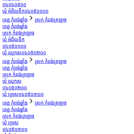
០៤០៤០៩០០
ឃុំ អំពិលទឹក
០៤០៥០១០០
ខេត្ត កំពង់ឆ្នាំង
ស្រុក កំពង់ត្រឡាច
ខេត្ត កំពង់ឆ្នាំង
ស្រុក កំពង់ត្រឡាច
ឃុំ អំពិលទឹក
០៤០៥០១០០
ឃុំ ឈូកស
០៤០៥០២០០
ខេត្ត កំពង់ឆ្នាំង
ស្រុក កំពង់ត្រឡាច
ខេត្ត កំពង់ឆ្នាំង
ស្រុក កំពង់ត្រឡាច
ឃុំ ឈូកស
០៤០៥០២០០
ឃុំ ច្រេស
០៤០៥០៣០០
ខេត្ត កំពង់ឆ្នាំង
ស្រុក កំពង់ត្រឡាច
ខេត្ត កំពង់ឆ្នាំង
ស្រុក កំពង់ត្រឡាច
ឃុំ ច្រេស
០៤០៥០៣០០