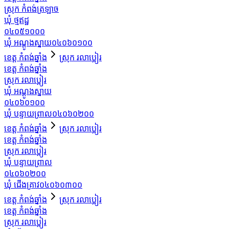
ស្រុក កំពង់ត្រឡាច
ឃុំ ថ្មឥដ្ឋ
០៤០៥១០០០
ឃុំ អណ្ដូងស្នាយ
០៤០៦០១០០
ខេត្ត កំពង់ឆ្នាំង
ស្រុក រលាប្អៀរ
ខេត្ត កំពង់ឆ្នាំង
ស្រុក រលាប្អៀរ
ឃុំ អណ្ដូងស្នាយ
០៤០៦០១០០
ឃុំ បន្ទាយព្រាល
០៤០៦០២០០
ខេត្ត កំពង់ឆ្នាំង
ស្រុក រលាប្អៀរ
ខេត្ត កំពង់ឆ្នាំង
ស្រុក រលាប្អៀរ
ឃុំ បន្ទាយព្រាល
០៤០៦០២០០
ឃុំ ជើងគ្រាវ
០៤០៦០៣០០
ខេត្ត កំពង់ឆ្នាំង
ស្រុក រលាប្អៀរ
ខេត្ត កំពង់ឆ្នាំង
ស្រុក រលាប្អៀរ