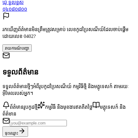
ឃុំ ទួលខ្ពស់
០៤០៨០៨០០
រកឃើញព័ត៌មានមិនត្រឹមត្រូវសម្រាប់ លេខកូដប្រៃសណីយ៍ដែលចាប់ផ្តើម
ដោយលេខ 0402?
រាយការណ៍បញ្ហា
ទទួលព័ត៌មាន
ទទួលព័ត៌មានថ្មីៗអំពីរូបកូដប្រៃសណីយ៍ កម្មវិធីថ្មី និងមគ្គុទេសក៍ តាមរយៈ
អ៊ីមែលរបស់អ្នក។
ព័ត៌មានរូបកូដថ្មី
កម្មវិធី និងមុខងារឥតគិតថ្លៃ
មគ្គុទេសក៍ និង
ព័ត៌មាន
ចុះឈ្មោះ