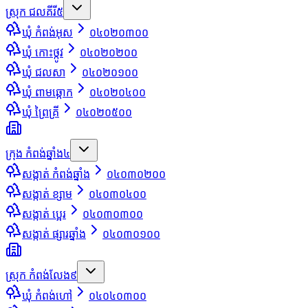
ស្រុក ជលគីរី
៥
ឃុំ កំពង់អុស
០៤០២០៣០០
ឃុំ កោះថ្កូវ
០៤០២០២០០
ឃុំ ជលសា
០៤០២០១០០
ឃុំ ពាមឆ្កោក
០៤០២០៤០០
ឃុំ ព្រៃគ្រី
០៤០២០៥០០
ក្រុង កំពង់ឆ្នាំង
៤
សង្កាត់ កំពង់ឆ្នាំង
០៤០៣០២០០
សង្កាត់ ខ្សាម
០៤០៣០៤០០
សង្កាត់ ប្អេរ
០៤០៣០៣០០
សង្កាត់ ផ្សារឆ្នាំង
០៤០៣០១០០
ស្រុក កំពង់លែង
៩
ឃុំ កំពង់ហៅ
០៤០៤០៣០០