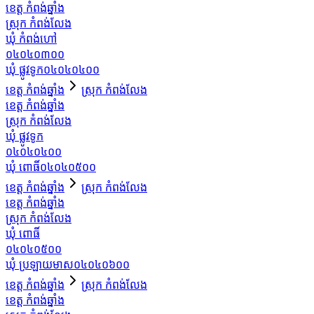
ខេត្ត កំពង់ឆ្នាំង
ស្រុក កំពង់លែង
ឃុំ កំពង់ហៅ
០៤០៤០៣០០
ឃុំ ផ្លូវទូក
០៤០៤០៤០០
ខេត្ត កំពង់ឆ្នាំង
ស្រុក កំពង់លែង
ខេត្ត កំពង់ឆ្នាំង
ស្រុក កំពង់លែង
ឃុំ ផ្លូវទូក
០៤០៤០៤០០
ឃុំ ពោធិ៍
០៤០៤០៥០០
ខេត្ត កំពង់ឆ្នាំង
ស្រុក កំពង់លែង
ខេត្ត កំពង់ឆ្នាំង
ស្រុក កំពង់លែង
ឃុំ ពោធិ៍
០៤០៤០៥០០
ឃុំ ប្រឡាយមាស
០៤០៤០៦០០
ខេត្ត កំពង់ឆ្នាំង
ស្រុក កំពង់លែង
ខេត្ត កំពង់ឆ្នាំង