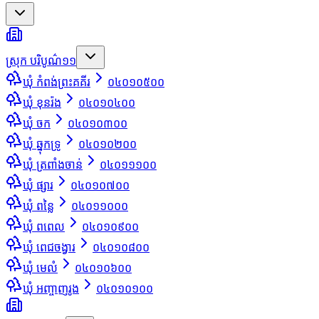
ស្រុក បរិបូណ៌
១១
ឃុំ កំពង់ព្រះគគីរ
០៤០១០៥០០
ឃុំ ខុនរ៉ង
០៤០១០៤០០
ឃុំ ចក
០៤០១០៣០០
ឃុំ ឆ្នុកទ្រូ
០៤០១០២០០
ឃុំ ត្រពាំងចាន់
០៤០១១១០០
ឃុំ ផ្សារ
០៤០១០៧០០
ឃុំ ពន្លៃ
០៤០១១០០០
ឃុំ ពពេល
០៤០១០៩០០
ឃុំ ពេជចង្វារ
០៤០១០៨០០
ឃុំ មេលំ
០៤០១០៦០០
ឃុំ អញ្ចាញរូង
០៤០១០១០០