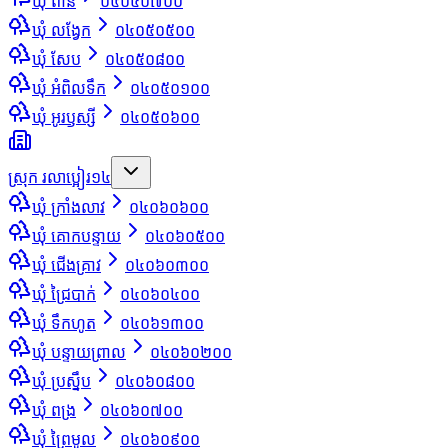
ឃុំ ពានី
០៤០៥០៧០០
ឃុំ លង្វែក
០៤០៥០៥០០
ឃុំ សែប
០៤០៥០៨០០
ឃុំ អំពិលទឹក
០៤០៥០១០០
ឃុំ អូរឫស្សី
០៤០៥០៦០០
ស្រុក រលាប្អៀរ
១៤
ឃុំ ក្រាំងលាវ
០៤០៦០៦០០
ឃុំ គោកបន្ទាយ
០៤០៦០៥០០
ឃុំ ជើងគ្រាវ
០៤០៦០៣០០
ឃុំ ជ្រៃបាក់
០៤០៦០៤០០
ឃុំ ទឹកហូត
០៤០៦១៣០០
ឃុំ បន្ទាយព្រាល
០៤០៦០២០០
ឃុំ ប្រស្នឹប
០៤០៦០៨០០
ឃុំ ពង្រ
០៤០៦០៧០០
ឃុំ ព្រៃមូល
០៤០៦០៩០០