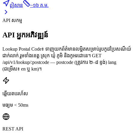
ឦសាន
~
១៦ គ.ម.
API សកម្ម
API អ្នកអភិវឌ្ឍន៍
Lookup Postal Code៖ ទាញយកព័ត៌មានលម្អិតសម្រាប់រូបកូដប្រៃសណីយ៍
ជាក់លាក់ រួមទាំងខេត្ត ស្រុក ឃុំ ភូមិ និងកូអរដោនេ។ GET
/api/v1/lookup/:postcode — postcode (ត្រូវការ ២–៨ ខ្ទង់) lang
(ជម្រើស៖ en ឬ km)។
ឆ្លើយតបរហ័ស
មធ្យម < 50ms
REST API