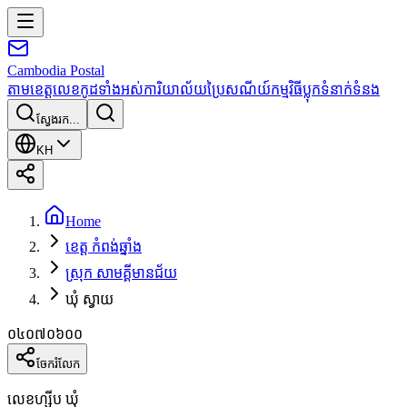
Cambodia
Postal
តាមខេត្ត
លេខកូដទាំងអស់
ការិយាល័យប្រៃសណីយ៍
កម្មវិធី
ប្លុក
ទំនាក់ទំនង
ស្វែងរក...
KH
Home
ខេត្ត កំពង់ឆ្នាំង
ស្រុក សាមគ្គីមានជ័យ
ឃុំ ស្វាយ
០៤០៧០៦០០
ចែករំលែក
លេខហ្ស៊ីប ឃុំ