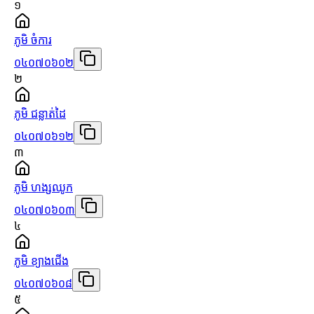
១
ភូមិ ចំការ
០៤០៧០៦០២
២
ភូមិ ជន្លាត់ដៃ
០៤០៧០៦១២
៣
ភូមិ ហង្សឈូក
០៤០៧០៦០៣
៤
ភូមិ ខ្យាងជើង
០៤០៧០៦០៨
៥