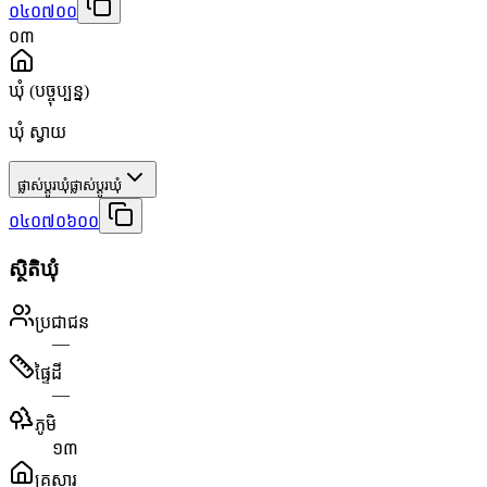
០៤០៧០០
០៣
ឃុំ
(បច្ចុប្បន្ន)
ឃុំ ស្វាយ
ផ្លាស់ប្តូរឃុំ
ផ្លាស់ប្តូរឃុំ
០៤០៧០៦០០
ស្ថិតិឃុំ
ប្រជាជន
—
ផ្ទៃដី
—
ភូមិ
១៣
គ្រួសារ