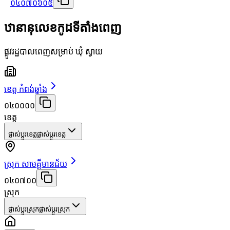
០៤០៧០៦០៥
ឋានានុលេខកូដទីតាំងពេញ
ផ្លូវរដ្ឋបាលពេញសម្រាប់ ឃុំ ស្វាយ
ខេត្ត កំពង់ឆ្នាំង
០៤០០០០
ខេត្ត
ផ្លាស់ប្តូរខេត្ត
ផ្លាស់ប្តូរខេត្ត
ស្រុក សាមគ្គីមានជ័យ
០៤០៧០០
ស្រុក
ផ្លាស់ប្តូរស្រុក
ផ្លាស់ប្តូរស្រុក