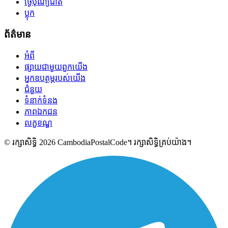
ថ្ងៃបុណ្យជាតិ
ប្លុក
ព័ត៌មាន
អំពី
ផ្សាយជាមួយពួកយើង
អ្នកឧបត្ថម្ភរបស់យើង
ជំនួយ
ទំនាក់ទំនង
ភាពឯកជន
លក្ខខណ្ឌ
© រក្សាសិទ្ធិ 2026 CambodiaPostalCode។ រក្សាសិទ្ធិគ្រប់យ៉ាង។