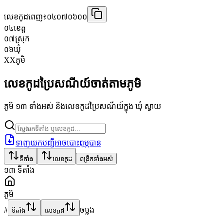
លេខកូដពេញ៖
០៤០៧០៦០០
០៤
ខេត្ត
០៧
ស្រុក
០៦
ឃុំ
XX
ភូមិ
លេខកូដប្រៃសណីយ៍ចាត់តាមភូមិ
ភូមិ ១៣ ទាំងអស់ និងលេខកូដប្រៃសណីយ៍ក្នុង ឃុំ ស្វាយ
ទាញយកបញ្ជីអាចបោះពុម្ភបាន
ទីតាំង
លេខកូដ
ពង្រីកទាំងអស់
១៣
ទីតាំង
ភូមិ
#
ចម្លង
ទីតាំង
លេខកូដ