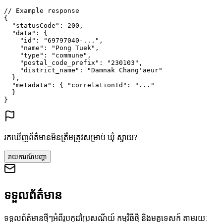
// Example response
{
"statusCode"
: 
200
,
"data"
: {
"id"
: 
"69797040-..."
,
"name"
: 
"Pong Tuek"
,
"type"
: 
"commune"
,
"postal_code_prefix"
: 
"230103"
,
"district_name"
: 
"Damnak Chang'aeur"
},
"metadata"
: {
"correlationId"
: 
"..."
}
}
រកឃើញព័ត៌មានមិនត្រឹមត្រូវសម្រាប់ ឃុំ ស្វាយ?
រាយការណ៍បញ្ហា
ទទួលព័ត៌មាន
ទទួលព័ត៌មានថ្មីៗអំពីរូបកូដប្រៃសណីយ៍ កម្មវិធីថ្មី និងមគ្គុទេសក៍ តាមរយៈ