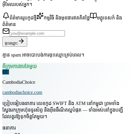
អ៊ីមែលរបស់អ្នក។
ព័ត៌មានរូបកូដថ្មី
កម្មវិធី និងមុខងារឥតគិតថ្លៃ
មគ្គុទេសក៍ និង
ព័ត៌មាន
ចុះឈ្មោះ
គ្មាន spam អាចបោះបង់ការចុះឈ្មោះគ្រប់ពេល។
ពីក្រុមការងារតែមួយ
CC
CambodiaChoice
cambodiachoice.com
ប្រៀបធៀបធនាគារ លេខកូដ SWIFT និង ATM នៅកម្ពុជា ព្រមទាំង
ស្វែងរកក្រុមហ៊ុនទូរស័ព្ទ និងអ៊ីនធឺណិតល្អបំផុត — ទាំងអស់នៅក្នុងបញ្ជី
ដែលគួរឱ្យទុកចិត្តតែមួយ។
ធនាគារ