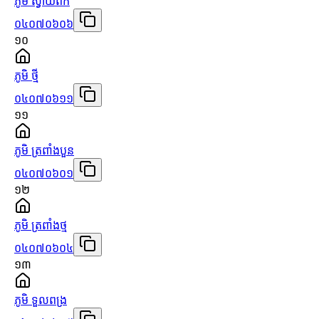
ភូមិ ស្វាយពក
០៤០៧០៦០៦
១០
ភូមិ ថ្មី
០៤០៧០៦១១
១១
ភូមិ ត្រពាំងបួន
០៤០៧០៦០១
១២
ភូមិ ត្រពាំងថ្ម
០៤០៧០៦០៤
១៣
ភូមិ ទួលពង្រ