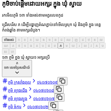
ភូមិចាប់ផ្តើមដោយអក្សរ ក្នុង ឃុំ ស្វាយ
រកមើលភូមិ ១៣ ទាំងអស់តាមអក្ខរលេខកូដ
ជ្រើសរើស ភ ដើម្បីបង្ហាញតំណភ្ជាប់ទៅមើលស្រុក ឃុំ និងភូមិ ក្នុង ខេត្ត
កំពង់ឆ្នាំង តាមអក្សរដំបូង។
ទាំងអស់
ក
ខ
គ
ឃ
ង
ច
ឆ
ជ
ឈ
ញ
ដ
ឋ
ឌ
ឍ
ណ
ត
ថ
ទ
ធ
ន
ប
ផ
ព
ភ
ម
យ
រ
ល
វ
ឝ
ឞ
ស
ហ
១៣ ភូមិ ក្នុង ឃុំ ស្វាយ
១
អក្សរប្រើ
ភ
១៣
លេខប្រៃសណីយ៍
ភូមិ ក្រសាំងពុល
០៤០៧០៦០៩
ភូមិ ខ្យាងជើង
០៤០៧០៦០៨
ភូមិ ខ្យាងត្បូង
០៤០៧០៦០៧
ភូមិ ចំការ
០៤០៧០៦០២