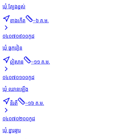
ឃុំ ត្បែងខ្ពស់
ខាងកើត
~
៦ គ.ម.
០៤០៧០៩០០
កូដ
ឃុំ ធ្លកវៀន
ឦសាន
~
១១ គ.ម.
០៤០៧០១០០
កូដ
ឃុំ ឈានឡើង
និរតី
~
១៦ គ.ម.
០៤០៧០២០០
កូដ
ឃុំ ខ្នារឆ្មារ