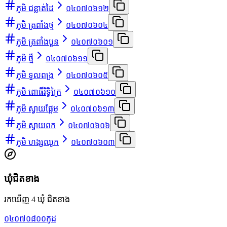
ភូមិ ជន្លាត់ដៃ
០៤០៧០៦១២
ភូមិ ត្រពាំងថ្ម
០៤០៧០៦០៤
ភូមិ ត្រពាំងបួន
០៤០៧០៦០១
ភូមិ ថ្មី
០៤០៧០៦១១
ភូមិ ទួលពង្រ
០៤០៧០៦០៥
ភូមិ ពោធិ៍រិទ្ធិក្រៃ
០៤០៧០៦១០
ភូមិ ស្វាយផ្អែម
០៤០៧០៦១៣
ភូមិ ស្វាយពក
០៤០៧០៦០៦
ភូមិ ហង្សឈូក
០៤០៧០៦០៣
ឃុំជិតខាង
រកឃើញ 4 ឃុំ ជិតខាង
០៤០៧០៨០០
កូដ