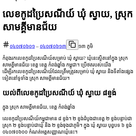
លេខកូដប្រៃសណីយ៍ ឃុំ ស្វាយ, ស្រុក
សាមគ្គីមានជ័យ
០៤០៧០៦០១
–
០៤០៧០៦១៣
១៣ ភូមិ
កំពុងរកលេខកូដប្រៃសណីយ៍សម្រាប់ ឃុំ ស្វាយ? ឃុំនេះស្ថិតនៅក្នុង ស្រុក
សាមគ្គីមានជ័យ ខេត្ត ខេត្ត កំពង់ឆ្នាំង កម្ពុជា។ ប្រើថតរបស់យើង
ដើម្បីរកលេខកូដប្រៃសណីយ៍ដែលត្រឹមត្រូវសម្រាប់ ឃុំ ស្វាយ និងទីតាំងផ្សេង
ទៀតនៅទូទាំង ស្រុក សាមគ្គីមានជ័យ។
យល់ពីលេខកូដប្រៃសណីយ៍ ឃុំ ស្វាយ ៨ខ្ទង់
ក្នុង ស្រុក សាមគ្គីមានជ័យ, ខេត្ត កំពង់ឆ្នាំង
លេខកូដប្រៃសណីយ៍កម្ពុជាមាន ៨ ខ្ទង់។ ២ ខ្ទង់ដំបូងជាខេត្ត ២ ខ្ទង់បន្ទាប់ជា
ស្រុក ២ ខ្ទង់បន្ទាប់ជាឃុំ និង ២ ខ្ទង់ចុងជាភូមិ។ ក្នុង ឃុំ ស្វាយ បុព្វបទ ៦ ខ្ទង់
០៤០៧០៦០០ កំណត់អត្តសញ្ញាណឃុំនេះ។