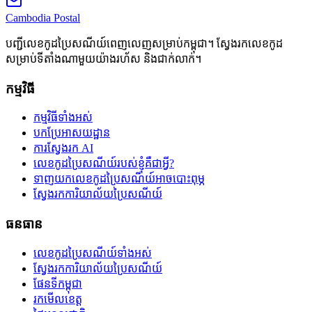
Cambodia
Postal
បញ្ជីលេខកូដប្រៃសណីយ៍ពេញលេញសម្រាប់កម្ពុជា។ ស្វែងរកលេខកូដ
សម្រាប់ទីតាំងណាមួយយ៉ាងរហ័ស និងជាក់លាក់។
កម្មវិធី
កម្មវិធីទាំងអស់
បកប្រែអាសយដ្ឋាន
ការស្វែងរក AI
លេខកូដប្រៃសណីយ៍របស់ខ្ញុំគឺជាអ្វី?
ទាញយកលេខកូដប្រៃសណីយ៍អាចបោះពុម្ភ
ស្វែងរកការិយាល័យប្រៃសណីយ៍
ធនធាន
លេខកូដប្រៃសណីយ៍ទាំងអស់
ស្វែងរកការិយាល័យប្រៃសណីយ៍
ផែនទីកម្ពុជា
រកមើលខេត្ត