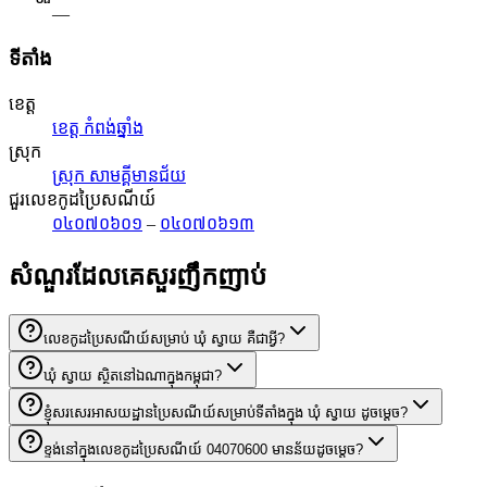
—
ទីតាំង
ខេត្ត
ខេត្ត កំពង់ឆ្នាំង
ស្រុក
ស្រុក សាមគ្គីមានជ័យ
ជួរលេខកូដប្រៃសណីយ៍
០៤០៧០៦០១
–
០៤០៧០៦១៣
សំណួរដែលគេសួរញឹកញាប់
លេខកូដប្រៃសណីយ៍សម្រាប់ ឃុំ ស្វាយ គឺជាអ្វី?
ឃុំ ស្វាយ ស្ថិតនៅឯណាក្នុងកម្ពុជា?
ខ្ញុំសរសេរអាសយដ្ឋានប្រៃសណីយ៍សម្រាប់ទីតាំងក្នុង ឃុំ ស្វាយ ដូចម្តេច?
ខ្ទង់នៅក្នុងលេខកូដប្រៃសណីយ៍ 04070600 មានន័យដូចម្តេច?