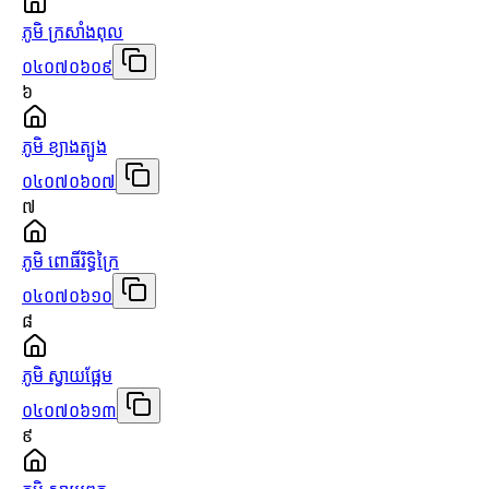
ភូមិ ក្រសាំងពុល
០៤០៧០៦០៩
៦
ភូមិ ខ្យាងត្បូង
០៤០៧០៦០៧
៧
ភូមិ ពោធិ៍រិទ្ធិក្រៃ
០៤០៧០៦១០
៨
ភូមិ ស្វាយផ្អែម
០៤០៧០៦១៣
៩