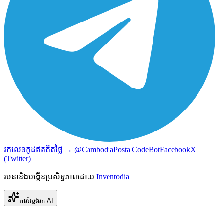
រកលេខកូដឥតគិតថ្លៃ → @CambodiaPostalCodeBot
Facebook
X
(Twitter)
រចនានិងបង្កើនប្រសិទ្ធភាពដោយ
Inventodia
ការស្វែងរក AI