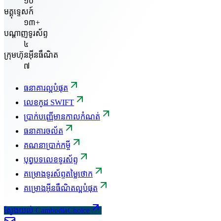
១០
មគ្គុទ្ទេសក៍
១៣+
បណ្តាញទូរស័ព្ទ
៤
ក្រុមហ៊ុនអ៊ីនធឺណិត
៧
ធនាគារល្អបំផុត
លេខកូដ SWIFT
ប្រាក់បញ្ញើមានកាលកំណត់
ធនាគារចល័ត
គណនាប្រាក់កម្ចី
បុព្វបទលេខទូរស័ព្ទ
គម្រោងទូរស័ព្ទតម្លៃថោក
គម្រោងអ៊ីនធឺណិតល្អបំផុត
ស្វែងយល់ CambodiaChoice