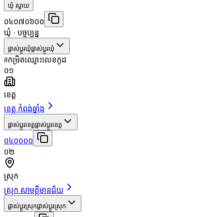
ឃុំ ស្វាយ
០៤០៧០៦០០
ឃុំ
· បច្ចុប្បន្ន
ផ្លាស់ប្តូរឃុំ
ផ្លាស់ប្តូរឃុំ
#
កម្រិត
ឈ្មោះ
លេខកូដ
០១
ខេត្ត
ខេត្ត កំពង់ឆ្នាំង
ផ្លាស់ប្តូរខេត្ត
ផ្លាស់ប្តូរខេត្ត
០៤០០០០
០២
ស្រុក
ស្រុក សាមគ្គីមានជ័យ
ផ្លាស់ប្តូរស្រុក
ផ្លាស់ប្តូរស្រុក