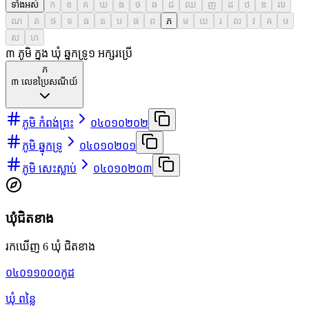
ទាំងអស់
ក
ខ
គ
ឃ
ង
ច
ឆ
ជ
ឈ
ញ
ដ
ឋ
ឌ
ឍ
ណ
ត
ថ
ទ
ធ
ន
ប
ផ
ព
ភ
ម
យ
រ
ល
វ
ឝ
ឞ
ស
ហ
៣ ភូមិ ក្នុង ឃុំ ឆ្នុកទ្រូ
១
អក្សរប្រើ
ភ
៣
លេខប្រៃសណីយ៍
ភូមិ កំពង់ព្រះ
០៤០១០២០២
ភូមិ ឆ្នុកទ្រូ
០៤០១០២០១
ភូមិ សេះស្លាប់
០៤០១០២០៣
ឃុំជិតខាង
រកឃើញ 6 ឃុំ ជិតខាង
០៤០១១០០០
កូដ
ឃុំ ពន្លៃ