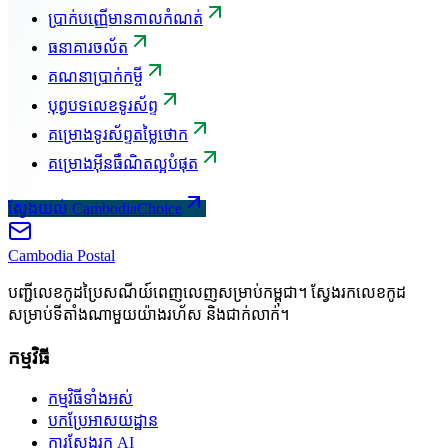
ប្រាក់បញ្ញើមានកាលកំណត់
ធនាគារចល័ត
គណនាប្រាក់កម្ចី
បុព្វបទលេខទូរស័ព្ទ
គម្រោងទូរស័ព្ទតម្លៃថោក
គម្រោងអ៊ីនធឺណិតល្អបំផុត
ស្វែងយល់ CambodiaChoice
Cambodia
Postal
បញ្ជីលេខកូដប្រៃសណីយ៍ពេញលេញសម្រាប់កម្ពុជា។ ស្វែងរកលេខកូដ
សម្រាប់ទីតាំងណាមួយយ៉ាងរហ័ស និងជាក់លាក់។
កម្មវិធី
កម្មវិធីទាំងអស់
បកប្រែអាសយដ្ឋាន
ការស្វែងរក AI