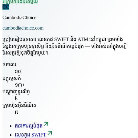
ពីក្រុមការងារតែមួយ
CC
CambodiaChoice
cambodiachoice.com
ប្រៀបធៀបធនាគារ លេខកូដ SWIFT និង ATM នៅកម្ពុជា ព្រមទាំង
ស្វែងរកក្រុមហ៊ុនទូរស័ព្ទ និងអ៊ីនធឺណិតល្អបំផុត — ទាំងអស់នៅក្នុងបញ្ជី
ដែលគួរឱ្យទុកចិត្តតែមួយ។
ធនាគារ
១០
មគ្គុទ្ទេសក៍
១៣+
បណ្តាញទូរស័ព្ទ
៤
ក្រុមហ៊ុនអ៊ីនធឺណិត
៧
ធនាគារល្អបំផុត
លេខកូដ SWIFT