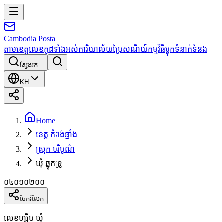
Cambodia
Postal
តាមខេត្ត
លេខកូដទាំងអស់
ការិយាល័យប្រៃសណីយ៍
កម្មវិធី
ប្លុក
ទំនាក់ទំនង
ស្វែងរក...
KH
Home
ខេត្ត កំពង់ឆ្នាំង
ស្រុក បរិបូណ៌
ឃុំ ឆ្នុកទ្រូ
០៤០១០២០០
ចែករំលែក
លេខហ្ស៊ីប ឃុំ