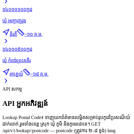
០៤០១០១០០
កូដ
ឃុំ អញ្ចាញរូង
និរតី
~
១០ គ.ម.
០៤០១០៥០០
កូដ
ឃុំ កំពង់ព្រះគគីរ
អាគ្នេយ៍
~
១៨ គ.ម.
API សកម្ម
API អ្នកអភិវឌ្ឍន៍
Lookup Postal Code៖ ទាញយកព័ត៌មានលម្អិតសម្រាប់រូបកូដប្រៃសណីយ៍
ជាក់លាក់ រួមទាំងខេត្ត ស្រុក ឃុំ ភូមិ និងកូអរដោនេ។ GET
/api/v1/lookup/:postcode — postcode (ត្រូវការ ២–៨ ខ្ទង់) lang