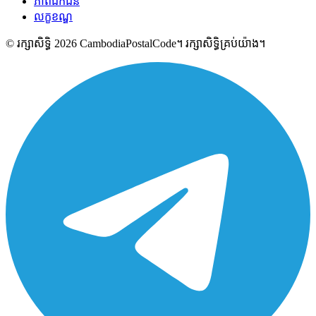
ភាពឯកជន
លក្ខខណ្ឌ
© រក្សាសិទ្ធិ 2026 CambodiaPostalCode។ រក្សាសិទ្ធិគ្រប់យ៉ាង។