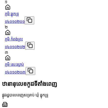
១
ភូមិ ឆ្នុកទ្រូ
០៤០១០២០១
២
ភូមិ កំពង់ព្រះ
០៤០១០២០២
៣
ភូមិ សេះស្លាប់
០៤០១០២០៣
ឋានានុលេខកូដទីតាំងពេញ
ផ្លូវរដ្ឋបាលពេញសម្រាប់ ឃុំ ឆ្នុកទ្រូ