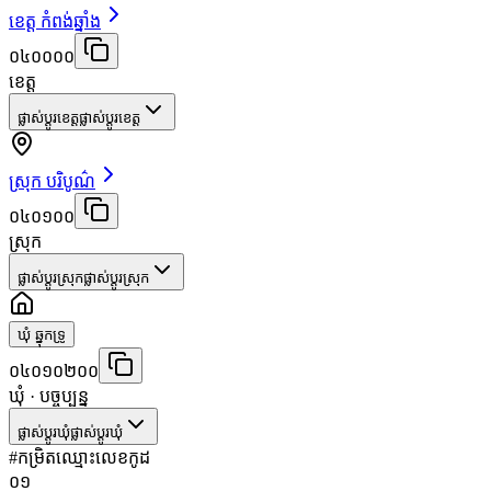
ខេត្ត កំពង់ឆ្នាំង
០៤០០០០
ខេត្ត
ផ្លាស់ប្តូរខេត្ត
ផ្លាស់ប្តូរខេត្ត
ស្រុក បរិបូណ៌
០៤០១០០
ស្រុក
ផ្លាស់ប្តូរស្រុក
ផ្លាស់ប្តូរស្រុក
ឃុំ ឆ្នុកទ្រូ
០៤០១០២០០
ឃុំ
· បច្ចុប្បន្ន
ផ្លាស់ប្តូរឃុំ
ផ្លាស់ប្តូរឃុំ
#
កម្រិត
ឈ្មោះ
លេខកូដ
០១