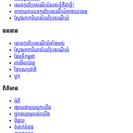
លេខកូដប្រៃសណីយ៍របស់ខ្ញុំគឺជាអ្វី?
ទាញយកលេខកូដប្រៃសណីយ៍អាចបោះពុម្ភ
ស្វែងរកការិយាល័យប្រៃសណីយ៍
ធនធាន
លេខកូដប្រៃសណីយ៍ទាំងអស់
ស្វែងរកការិយាល័យប្រៃសណីយ៍
ផែនទីកម្ពុជា
រកមើលខេត្ត
ថ្ងៃបុណ្យជាតិ
ប្លុក
ព័ត៌មាន
អំពី
ផ្សាយជាមួយពួកយើង
អ្នកឧបត្ថម្ភរបស់យើង
ជំនួយ
ទំនាក់ទំនង