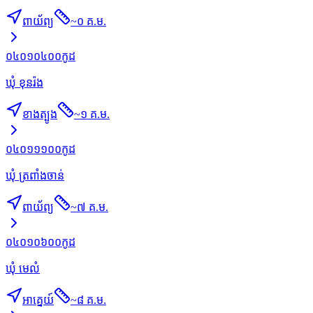
ពាយ័ព្យ
~
០ គ.ម.
០៤០១០៤០០
កូដ
ឃុំ ខុនរ៉ង
ខាងត្បូង
~
១ គ.ម.
០៤០១១១០០
កូដ
ឃុំ ត្រពាំងចាន់
ពាយ័ព្យ
~
៧ គ.ម.
០៤០១០៦០០
កូដ
ឃុំ មេលំ
អាគ្នេយ៍
~
៨ គ.ម.