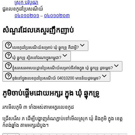
ស្រុក បរិបូណ៌
ជួរលេខកូដប្រៃសណីយ៍
០៤០១០២០១
–
០៤០១០២០៣
សំណួរដែលគេសួរញឹកញាប់
លេខកូដប្រៃសណីយ៍សម្រាប់ ឃុំ ឆ្នុកទ្រូ គឺជាអ្វី?
ឃុំ ឆ្នុកទ្រូ ស្ថិតនៅឯណាក្នុងកម្ពុជា?
ខ្ញុំសរសេរអាសយដ្ឋានប្រៃសណីយ៍សម្រាប់ទីតាំងក្នុង ឃុំ ឆ្នុកទ្រូ ដូចម្តេច?
ខ្ទង់នៅក្នុងលេខកូដប្រៃសណីយ៍ 04010200 មានន័យដូចម្តេច?
ភូមិចាប់ផ្តើមដោយអក្សរ ក្នុង ឃុំ ឆ្នុកទ្រូ
រកមើលភូមិ ៣ ទាំងអស់តាមអក្ខរលេខកូដ
ជ្រើសរើស ភ ដើម្បីបង្ហាញតំណភ្ជាប់ទៅមើលស្រុក ឃុំ និងភូមិ ក្នុង ខេត្ត
កំពង់ឆ្នាំង តាមអក្សរដំបូង។