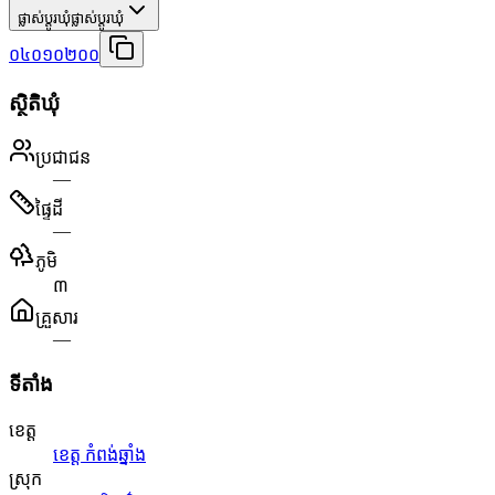
ផ្លាស់ប្តូរឃុំ
ផ្លាស់ប្តូរឃុំ
០៤០១០២០០
ស្ថិតិឃុំ
ប្រជាជន
—
ផ្ទៃដី
—
ភូមិ
៣
គ្រួសារ
—
ទីតាំង
ខេត្ត
ខេត្ត កំពង់ឆ្នាំង
ស្រុក