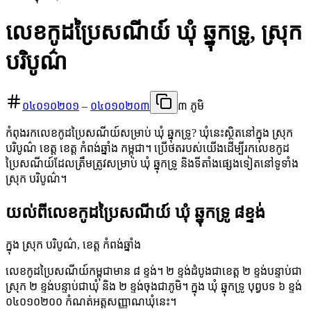
លេខកូដប្រៃសណីយ៍ ឃុំ ឆ្នុកទ្រូ, ស្រុក
បរិបូណ៌
០៤០១០២០១
–
០៤០១០២០៣
៣ ភូមិ
កំពុងរកលេខកូដប្រៃសណីយ៍សម្រាប់ ឃុំ ឆ្នុកទ្រូ? ឃុំនេះស្ថិតនៅក្នុង ស្រុក
បរិបូណ៌ ខេត្ត ខេត្ត កំពង់ឆ្នាំង កម្ពុជា។ ប្រើថតរបស់យើងដើម្បីរកលេខកូដ
ប្រៃសណីយ៍ដែលត្រឹមត្រូវសម្រាប់ ឃុំ ឆ្នុកទ្រូ និងទីតាំងផ្សេងទៀតនៅទូទាំង
ស្រុក បរិបូណ៌។
យល់ពីលេខកូដប្រៃសណីយ៍ ឃុំ ឆ្នុកទ្រូ ៨ខ្ទង់
ក្នុង ស្រុក បរិបូណ៌, ខេត្ត កំពង់ឆ្នាំង
លេខកូដប្រៃសណីយ៍កម្ពុជាមាន ៨ ខ្ទង់។ ២ ខ្ទង់ដំបូងជាខេត្ត ២ ខ្ទង់បន្ទាប់ជា
ស្រុក ២ ខ្ទង់បន្ទាប់ជាឃុំ និង ២ ខ្ទង់ចុងជាភូមិ។ ក្នុង ឃុំ ឆ្នុកទ្រូ បុព្វបទ ៦ ខ្ទង់
០៤០១០២០០ កំណត់អត្តសញ្ញាណឃុំនេះ។