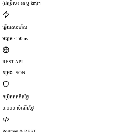
(ជម្រើស៖ en ឬ km)។
ឆ្លើយតបរហ័ស
មធ្យម < 50ms
REST API
ទម្រង់ JSON
កម្រិតឥតគិតថ្លៃ
១,០០០ សំណើ/ថ្ងៃ
Postman & REST