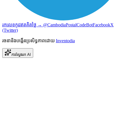
រកលេខកូដឥតគិតថ្លៃ → @CambodiaPostalCodeBot
Facebook
X
(Twitter)
រចនានិងបង្កើនប្រសិទ្ធភាពដោយ
Inventodia
ការស្វែងរក AI