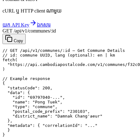
cURL ឬ HTTP client ណាមួយ
យក API Key
ឯកសារ
GET /api/v1/communes/:id
Copy
// GET /api/v1/communes/:id — Get Commune Details
// id: commune UUID, lang (optional): en | km
fetch
(
"https://api.cambodiapostalcode.com/v1/communes/f32c0
)
// Example response
{
"statusCode"
: 
200
,
"data"
: {
"id"
: 
"69797040-..."
,
"name"
: 
"Pong Tuek"
,
"type"
: 
"commune"
,
"postal_code_prefix"
: 
"230103"
,
"district_name"
: 
"Damnak Chang'aeur"
},
"metadata"
: {
"correlationId"
: 
"..."
}
}