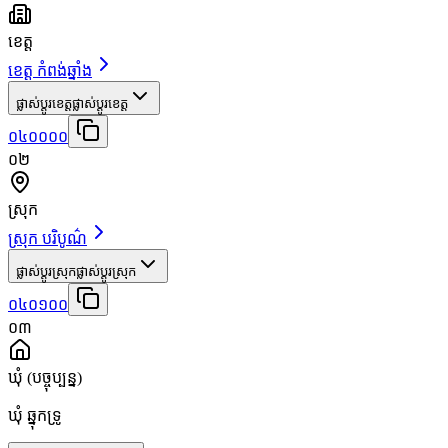
ខេត្ត
ខេត្ត កំពង់ឆ្នាំង
ផ្លាស់ប្តូរខេត្ត
ផ្លាស់ប្តូរខេត្ត
០៤០០០០
០២
ស្រុក
ស្រុក បរិបូណ៌
ផ្លាស់ប្តូរស្រុក
ផ្លាស់ប្តូរស្រុក
០៤០១០០
០៣
ឃុំ
(បច្ចុប្បន្ន)
ឃុំ ឆ្នុកទ្រូ