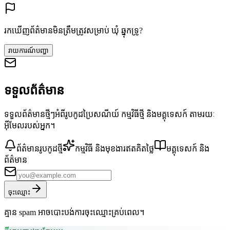
រកឃើញព័ត៌មានមិនត្រឹមត្រូវសម្រាប់ ឃុំ ឆ្នុកទ្រូ?
រាយការណ៍បញ្ហា
ទទួលព័ត៌មាន
ទទួលព័ត៌មានថ្មីៗអំពីរូបកូដប្រៃសណីយ៍ កម្មវិធីថ្មី និងមគ្គុទេសក៍ តាមរយៈ
អ៊ីមែលរបស់អ្នក។
ព័ត៌មានរូបកូដថ្មី
កម្មវិធី និងមុខងារឥតគិតថ្លៃ
មគ្គុទេសក៍ និង
ព័ត៌មាន
ចុះឈ្មោះ
គ្មាន spam អាចបោះបង់ការចុះឈ្មោះគ្រប់ពេល។