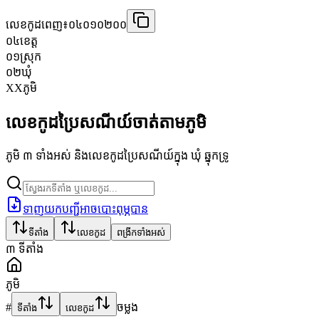
លេខកូដពេញ៖
០៤០១០២០០
០៤
ខេត្ត
០១
ស្រុក
០២
ឃុំ
XX
ភូមិ
លេខកូដប្រៃសណីយ៍ចាត់តាមភូមិ
ភូមិ ៣ ទាំងអស់ និងលេខកូដប្រៃសណីយ៍ក្នុង ឃុំ ឆ្នុកទ្រូ
ទាញយកបញ្ជីអាចបោះពុម្ភបាន
ទីតាំង
លេខកូដ
ពង្រីកទាំងអស់
៣
ទីតាំង
ភូមិ
#
ចម្លង
ទីតាំង
លេខកូដ