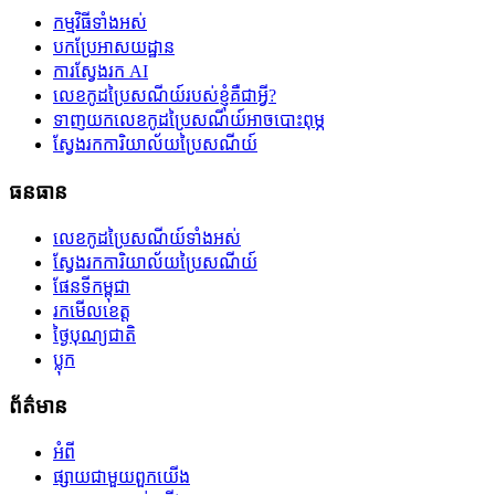
កម្មវិធីទាំងអស់
បកប្រែអាសយដ្ឋាន
ការស្វែងរក AI
លេខកូដប្រៃសណីយ៍របស់ខ្ញុំគឺជាអ្វី?
ទាញយកលេខកូដប្រៃសណីយ៍អាចបោះពុម្ភ
ស្វែងរកការិយាល័យប្រៃសណីយ៍
ធនធាន
លេខកូដប្រៃសណីយ៍ទាំងអស់
ស្វែងរកការិយាល័យប្រៃសណីយ៍
ផែនទីកម្ពុជា
រកមើលខេត្ត
ថ្ងៃបុណ្យជាតិ
ប្លុក
ព័ត៌មាន
អំពី
ផ្សាយជាមួយពួកយើង