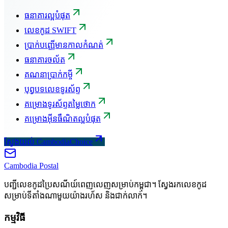
ធនាគារល្អបំផុត
លេខកូដ SWIFT
ប្រាក់បញ្ញើមានកាលកំណត់
ធនាគារចល័ត
គណនាប្រាក់កម្ចី
បុព្វបទលេខទូរស័ព្ទ
គម្រោងទូរស័ព្ទតម្លៃថោក
គម្រោងអ៊ីនធឺណិតល្អបំផុត
ស្វែងយល់ CambodiaChoice
Cambodia
Postal
បញ្ជីលេខកូដប្រៃសណីយ៍ពេញលេញសម្រាប់កម្ពុជា។ ស្វែងរកលេខកូដ
សម្រាប់ទីតាំងណាមួយយ៉ាងរហ័ស និងជាក់លាក់។
កម្មវិធី