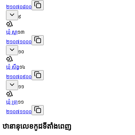
២១០៧០៨០០
៩
ឃុំ ស្លា
១៣
២១០៧១០០០
១០
ឃុំ សឹង្ហ
១៤
២១០៧០៩០០
១១
ឃុំ ទ្រា
១១
២១០៧១១០០
ឋានានុលេខកូដទីតាំងពេញ