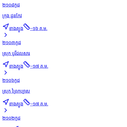
២១០៨
កូដ
ក្រុង ដូនកែវ
ខាងត្បូង
~
១៦ គ.ម.
២១០៣
កូដ
ស្រុក បូរីជលសារ
ខាងត្បូង
~
១៧ គ.ម.
២១០៦
កូដ
ស្រុក ព្រៃកប្បាស
ខាងត្បូង
~
១៧ គ.ម.
២១០២
កូដ