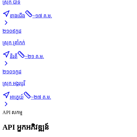
ស្រុក បាទី
ខាងជើង
~
១៧ គ.ម.
២១០៩
កូដ
ស្រុក ត្រាំកក់
និរតី
~
២១ គ.ម.
២១០១
កូដ
ស្រុក អង្គរបូរី
អាគ្នេយ៍
~
២៧ គ.ម.
API សកម្ម
API អ្នកអភិវឌ្ឍន៍