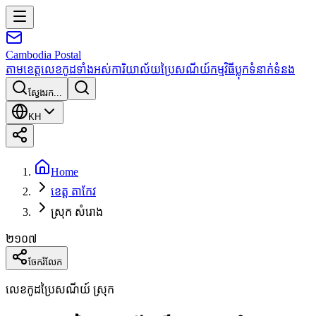
Cambodia
Postal
តាមខេត្ត
លេខកូដទាំងអស់
ការិយាល័យប្រៃសណីយ៍
កម្មវិធី
ប្លុក
ទំនាក់ទំនង
ស្វែងរក...
KH
Home
ខេត្ត តាកែវ
ស្រុក សំរោង
២១០៧
ចែករំលែក
លេខកូដប្រៃសណីយ៍ ស្រុក