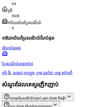
១១
ភូមិ
១៤៧
ការិយាល័យប្រៃសណីយ៍
១
ការិយាល័យប្រៃសណីយ៍ជិតបំផុត
មើលទាំងអស់
ប្រៃសណីយ៍ខេត្តតាកែវ
ភូមិ ពីរ, សង្កាត់ រការក្នុង, ក្រុង ដូនកែវ, ខេត្ត តាកែវពឺ
សំណួរដែលគេសួរញឹកញាប់
លេខកូដប្រៃសណីយ៍សម្រាប់ ស្រុក សំរោង គឺជាអ្វី?
ស្រុក សំរោង ស្ថិតនៅឯណាក្នុងកម្ពុជា?