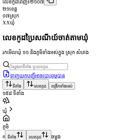
លេខកូដពេញ៖
២១០៧
២១
ខេត្ត
០៧
ស្រុក
XX
ឃុំ
លេខកូដប្រៃសណីយ៍ចាត់តាមឃុំ
រកមើលឃុំ ១១ និងភូមិទាំងអស់ក្នុង ស្រុក សំរោង
ទាញយកបញ្ជីអាចបោះពុម្ភបាន
ទីតាំង
លេខកូដ
ពង្រីកទាំងអស់
១៥៨
ទីតាំង
ឃុំ
ភូមិ
#
ចម្លង
ទីតាំង
លេខកូដ