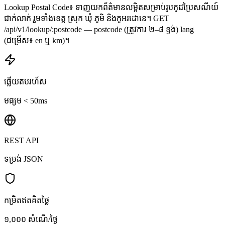
Lookup Postal Code៖ ទាញយកព័ត៌មានលម្អិតសម្រាប់រូបកូដប្រៃសណីយ៍
ជាក់លាក់ រួមទាំងខេត្ត ស្រុក ឃុំ ភូមិ និងកូអរដោនេ។ GET
/api/v1/lookup/:postcode — postcode (ត្រូវការ ២–៨ ខ្ទង់) lang
(ជម្រើស៖ en ឬ km)។
ឆ្លើយតបរហ័ស
មធ្យម < 50ms
REST API
ទម្រង់ JSON
កម្រិតឥតគិតថ្លៃ
១,០០០ សំណើ/ថ្ងៃ