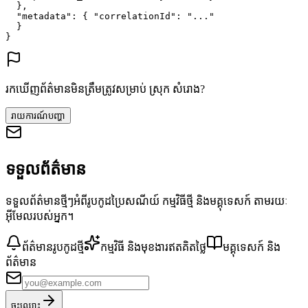
},
"metadata"
: {
"correlationId"
: 
"..."
}
}
រកឃើញព័ត៌មានមិនត្រឹមត្រូវសម្រាប់ ស្រុក សំរោង?
រាយការណ៍បញ្ហា
ទទួលព័ត៌មាន
ទទួលព័ត៌មានថ្មីៗអំពីរូបកូដប្រៃសណីយ៍ កម្មវិធីថ្មី និងមគ្គុទេសក៍ តាមរយៈ
អ៊ីមែលរបស់អ្នក។
ព័ត៌មានរូបកូដថ្មី
កម្មវិធី និងមុខងារឥតគិតថ្លៃ
មគ្គុទេសក៍ និង
ព័ត៌មាន
ចុះឈ្មោះ