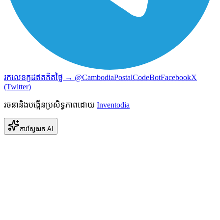
រកលេខកូដឥតគិតថ្លៃ → @CambodiaPostalCodeBot
Facebook
X
(Twitter)
រចនានិងបង្កើនប្រសិទ្ធភាពដោយ
Inventodia
ការស្វែងរក AI