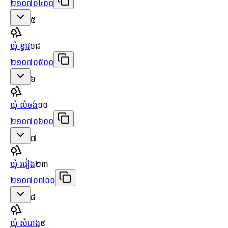
២១០៧០៤០០
៥
ឃុំ ខ្វាវ
១៨
២១០៧០៥០០
៦
ឃុំ លំចង់
១០
២១០៧០៦០០
៧
ឃុំ រវៀង
២៣
២១០៧០៧០០
៨
ឃុំ សំរោង
៩