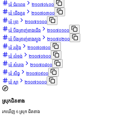
ឃុំ ជំរះពេន
២១០៧០៤០០
ឃុំ ជើងគួន
២១០៧០៣០០
ឃុំ ទ្រា
២១០៧១១០០
ឃុំ បឹងត្រាញ់ខាងជើង
២១០៧០១០០
ឃុំ បឹងត្រាញ់ខាងត្បូង
២១០៧០២០០
ឃុំ រវៀង
២១០៧០៧០០
ឃុំ លំចង់
២១០៧០៦០០
ឃុំ សំរោង
២១០៧០៨០០
ឃុំ សឹង្ហ
២១០៧០៩០០
ឃុំ ស្លា
២១០៧១០០០
ស្រុកជិតខាង
រកឃើញ 6 ស្រុក ជិតខាង