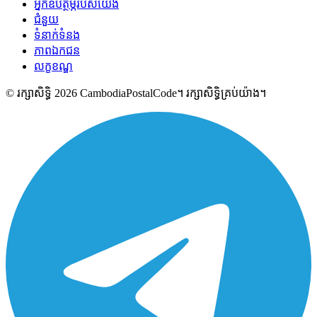
អ្នកឧបត្ថម្ភរបស់យើង
ជំនួយ
ទំនាក់ទំនង
ភាពឯកជន
លក្ខខណ្ឌ
© រក្សាសិទ្ធិ 2026 CambodiaPostalCode។ រក្សាសិទ្ធិគ្រប់យ៉ាង។