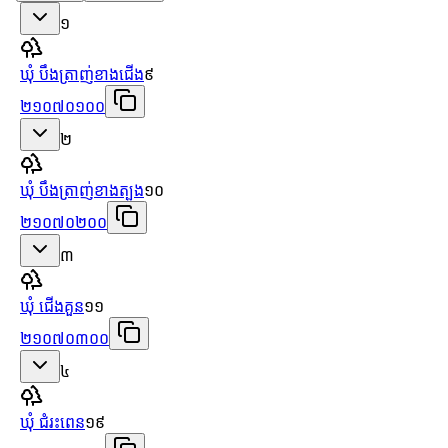
១
ឃុំ បឹងត្រាញ់ខាងជើង
៩
២១០៧០១០០
២
ឃុំ បឹងត្រាញ់ខាងត្បូង
១០
២១០៧០២០០
៣
ឃុំ ជើងគួន
១១
២១០៧០៣០០
៤
ឃុំ ជំរះពេន
១៩