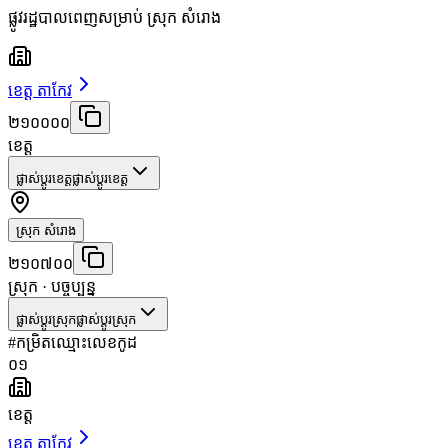
ផ្លូវរដ្ឋបាលពេញសម្រាប់ ស្រុក សំរោង
ខេត្ត តាកែវ
២១០០០០
ខេត្ត
ផ្លាស់ប្តូរខេត្ត
ផ្លាស់ប្តូរខេត្ត
ស្រុក សំរោង
២១០៧០០
ស្រុក
· បច្ចុប្បន្ន
ផ្លាស់ប្តូរស្រុក
ផ្លាស់ប្តូរស្រុក
#
កម្រិត
ឈ្មោះ
លេខកូដ
០១
ខេត្ត
ខេត្ត តាកែវ