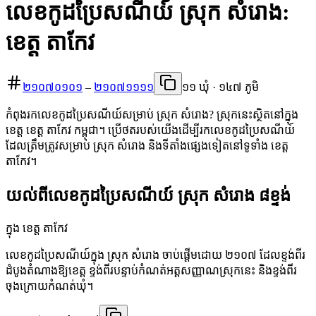
លេខកូដប្រៃសណីយ៍ ស្រុក សំរោង:
ខេត្ត តាកែវ
២១០៧០១០១
–
២១០៧១១១១
១១ ឃុំ · ១៤៧ ភូមិ
កំពុងរកលេខកូដប្រៃសណីយ៍សម្រាប់ ស្រុក សំរោង? ស្រុកនេះស្ថិតនៅក្នុង
ខេត្ត ខេត្ត តាកែវ កម្ពុជា។ ប្រើថតរបស់យើងដើម្បីរកលេខកូដប្រៃសណីយ៍
ដែលត្រឹមត្រូវសម្រាប់ ស្រុក សំរោង និងទីតាំងផ្សេងទៀតនៅទូទាំង ខេត្ត
តាកែវ។
យល់ពីលេខកូដប្រៃសណីយ៍ ស្រុក សំរោង ៨ខ្ទង់
ក្នុង ខេត្ត តាកែវ
លេខកូដប្រៃសណីយ៍ក្នុង ស្រុក សំរោង ចាប់ផ្តើមដោយ ២១០៧ ដែលខ្ទង់ពីរ
ដំបូងតំណាងឱ្យខេត្ត ខ្ទង់ពីរបន្ទាប់កំណត់អត្តសញ្ញាណស្រុកនេះ និងខ្ទង់ពីរ
ចុងក្រោយកំណត់ឃុំ។