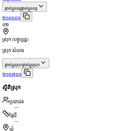
ផ្លាស់ប្តូរខេត្ត
ផ្លាស់ប្តូរខេត្ត
២១០០០០
០២
ស្រុក
(បច្ចុប្បន្ន)
ស្រុក សំរោង
ផ្លាស់ប្តូរស្រុក
ផ្លាស់ប្តូរស្រុក
២១០៧០០
ស្ថិតិស្រុក
ប្រជាជន
—
ផ្ទៃដី
—
ឃុំ