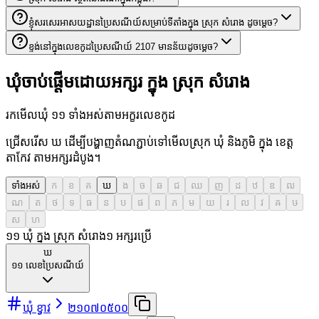
ខ្ញុំសរសេរអាសយដ្ឋានប្រៃសណីយ៍សម្រាប់ទីតាំងក្នុង ស្រុក សំរោង ដូចម្តេច?
ខ្ទង់នៅក្នុងលេខកូដប្រៃសណីយ៍ 2107 មានន័យដូចម្តេច?
ឃុំចាប់ផ្តើមដោយអក្សរ ក្នុង ស្រុក សំរោង
រកមើលឃុំ ១១ ទាំងអស់តាមអក្ខរលេខកូដ
ជ្រើសរើស ឃ ដើម្បីបង្ហាញតំណភ្ជាប់ទៅមើលស្រុក ឃុំ និងភូមិ ក្នុង ខេត្ត
តាកែវ តាមអក្សរដំបូង។
ទាំងអស់
ក
ខ
គ
ឃ
ង
ច
ឆ
ជ
ឈ
ញ
ដ
ឋ
ឌ
ឍ
ណ
ត
ថ
ទ
ធ
ន
ប
ផ
ព
ភ
ម
យ
រ
ល
វ
ឝ
ឞ
ស
ហ
១១ ឃុំ ក្នុង ស្រុក សំរោង
១
អក្សរប្រើ
ឃ
១១
លេខប្រៃសណីយ៍
ឃុំ ខ្វាវ
២១០៧០៥០០