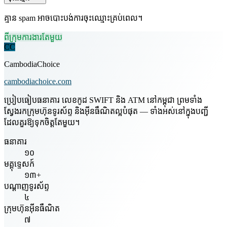
គ្មាន spam អាចបោះបង់ការចុះឈ្មោះគ្រប់ពេល។
ពីក្រុមការងារតែមួយ
CC
CambodiaChoice
cambodiachoice.com
ប្រៀបធៀបធនាគារ លេខកូដ SWIFT និង ATM នៅកម្ពុជា ព្រមទាំង
ស្វែងរកក្រុមហ៊ុនទូរស័ព្ទ និងអ៊ីនធឺណិតល្អបំផុត — ទាំងអស់នៅក្នុងបញ្ជី
ដែលគួរឱ្យទុកចិត្តតែមួយ។
ធនាគារ
១០
មគ្គុទ្ទេសក៍
១៣+
បណ្តាញទូរស័ព្ទ
៤
ក្រុមហ៊ុនអ៊ីនធឺណិត
៧