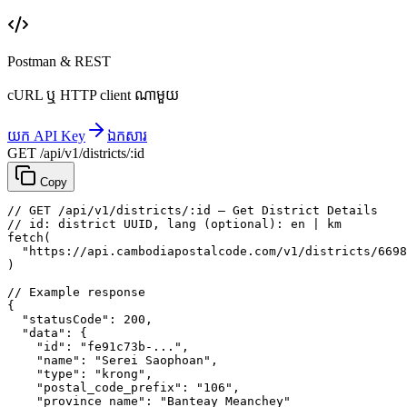
Postman & REST
cURL ឬ HTTP client ណាមួយ
យក API Key
ឯកសារ
GET /api/v1/districts/:id
Copy
// GET /api/v1/districts/:id — Get District Details
// id: district UUID, lang (optional): en | km
fetch
(
"https://api.cambodiapostalcode.com/v1/districts/6698
)
// Example response
{
"statusCode"
: 
200
,
"data"
: {
"id"
: 
"fe91c73b-..."
,
"name"
: 
"Serei Saophoan"
,
"type"
: 
"krong"
,
"postal_code_prefix"
: 
"106"
,
"province_name"
: 
"Banteay Meanchey"