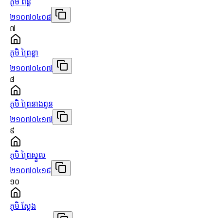
ភូមិ ពន្លឺ
២១០៧០៤០៨
៧
ភូមិ ព្រៃខ្លា
២១០៧០៤០៧
៨
ភូមិ ព្រៃនាងពួន
២១០៧០៤១៧
៩
ភូមិ ព្រៃស្នួល
២១០៧០៤១៩
១០
ភូមិ ស្លែង