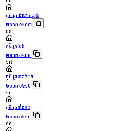
១៥
ភូមិ ធ្លកដំណាក់ហ្លួង
២១០៧០៤០៣
១៦
ភូមិ ត្រមែង
២១០៧០៤០៤
១៧
ភូមិ ត្រពាំងចំបក់
២១០៧០៤១៦
១៨
ភូមិ ត្រពាំងខ្នារ
២១០៧០៤១០
១៩