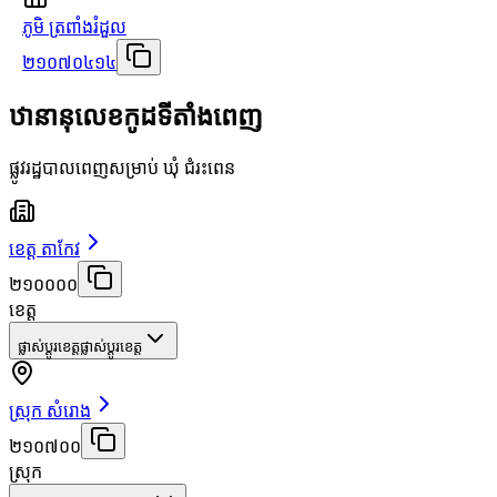
ភូមិ ត្រពាំងរំដួល
២១០៧០៤១៤
ឋានានុលេខកូដទីតាំងពេញ
ផ្លូវរដ្ឋបាលពេញសម្រាប់ ឃុំ ជំរះពេន
ខេត្ត តាកែវ
២១០០០០
ខេត្ត
ផ្លាស់ប្តូរខេត្ត
ផ្លាស់ប្តូរខេត្ត
ស្រុក សំរោង
២១០៧០០
ស្រុក