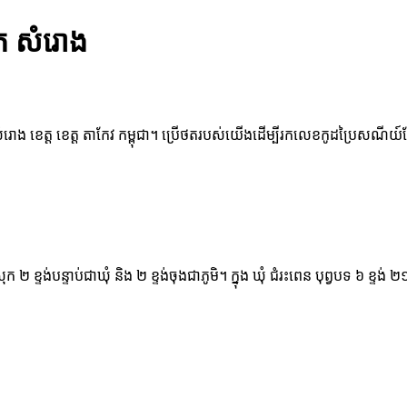
ុក សំរោង
ំរោង ខេត្ត ខេត្ត តាកែវ កម្ពុជា។ ប្រើថតរបស់យើងដើម្បីរកលេខកូដប្រៃសណីយ៍ដែ
្រុក ២ ខ្ទង់បន្ទាប់ជាឃុំ និង ២ ខ្ទង់ចុងជាភូមិ។ ក្នុង ឃុំ ជំរះពេន បុព្វបទ ៦