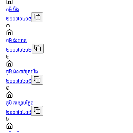
ភូមិ បឹង
២១០៧០៤១៥
៣
ភូមិ ជំរះពេន
២១០៧០៤១២
៤
ភូមិ ដំណាក់ត្រយឹង
២១០៧០៤០៥
៥
ភូមិ កន្សោមក្លែង
២១០៧០៤០៩
៦