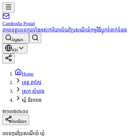
Cambodia
Postal
តាមខេត្ត
លេខកូដទាំងអស់
ការិយាល័យប្រៃសណីយ៍
កម្មវិធី
ប្លុក
ទំនាក់ទំនង
ស្វែងរក...
KH
Home
ខេត្ត តាកែវ
ស្រុក សំរោង
ឃុំ ជំរះពេន
២១០៧០៤០០
ចែករំលែក
លេខកូដប្រៃសណីយ៍ ឃុំ