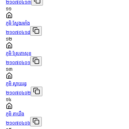
២១០៧០៤១៣
១១
ភូមិ ស្នែងរមាំង
២១០៧០៤១៨
១២
ភូមិ ស្រែតាសុខ
២១០៧០៤០១
១៣
ភូមិ ស្វាយរន្ធ
២១០៧០៤០២
១៤
ភូមិ តាយឹង
២១០៧០៤០៦