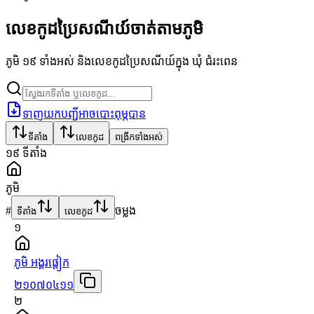
លេខកូដប្រៃសណីយ៍ចាត់តាមភូមិ
ភូមិ ១៩ ទាំងអស់ និងលេខកូដប្រៃសណីយ៍ក្នុង ឃុំ ជំរះពេន
ទាញយកបញ្ជីអាចបោះពុម្ភបាន
ទីតាំង
លេខកូដ
ពង្រីកទាំងអស់
១៩
ទីតាំង
ភូមិ
#
ចម្លង
ទីតាំង
លេខកូដ
១
ភូមិ អង្គរផ្ដៀក
២១០៧០៤១១
២