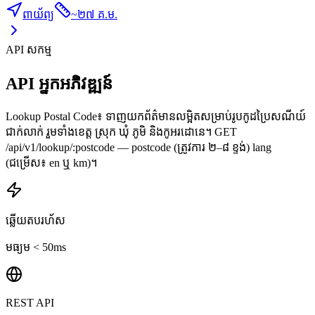
ពាយ័ព្យ
~
២៧ គ.ម.
API សកម្ម
API អ្នកអភិវឌ្ឍន៍
Lookup Postal Code៖ ទាញយកព័ត៌មានលម្អិតសម្រាប់រូបកូដប្រៃសណីយ៍
ជាក់លាក់ រួមទាំងខេត្ត ស្រុក ឃុំ ភូមិ និងកូអរដោនេ។ GET
/api/v1/lookup/:postcode — postcode (ត្រូវការ ២–៨ ខ្ទង់) lang
(ជម្រើស៖ en ឬ km)។
ឆ្លើយតបរហ័ស
មធ្យម < 50ms
REST API