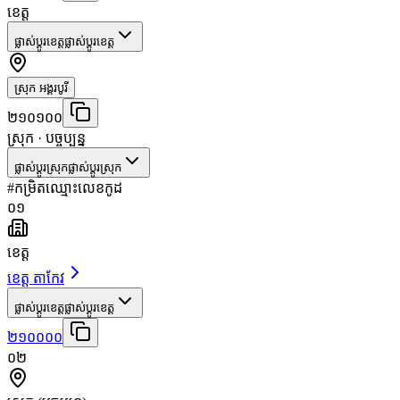
ខេត្ត
ផ្លាស់ប្តូរខេត្ត
ផ្លាស់ប្តូរខេត្ត
ស្រុក អង្គរបូរី
២១០១០០
ស្រុក
· បច្ចុប្បន្ន
ផ្លាស់ប្តូរស្រុក
ផ្លាស់ប្តូរស្រុក
#
កម្រិត
ឈ្មោះ
លេខកូដ
០១
ខេត្ត
ខេត្ត តាកែវ
ផ្លាស់ប្តូរខេត្ត
ផ្លាស់ប្តូរខេត្ត
២១០០០០
០២