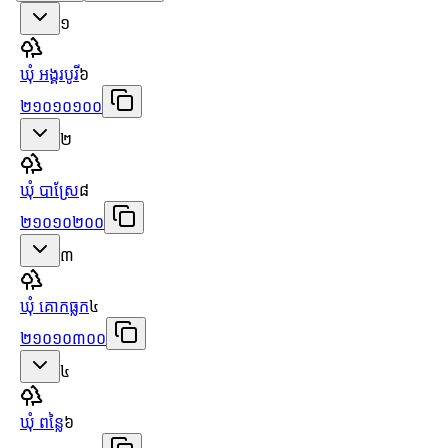
១
ឃុំ អង្គរបូរី
៦
២១០១០១០០
២
ឃុំ បាស្រែ
៨
២១០១០២០០
៣
ឃុំ គោកធ្លក
៤
២១០១០៣០០
៤
ឃុំ ពន្លៃ
៦