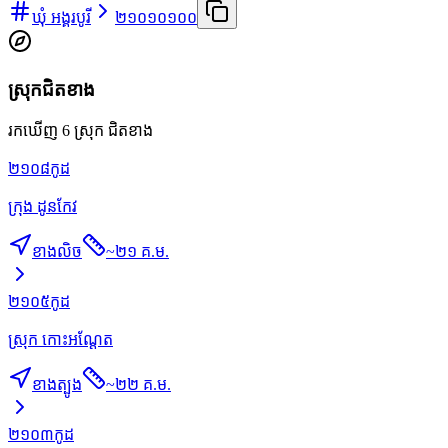
ឃុំ អង្គរបូរី
២១០១០១០០
ស្រុកជិតខាង
រកឃើញ 6 ស្រុក ជិតខាង
២១០៨
កូដ
ក្រុង ដូនកែវ
ខាងលិច
~
២១ គ.ម.
២១០៥
កូដ
ស្រុក កោះអណ្ដែត
ខាងត្បូង
~
២២ គ.ម.
២១០៣
កូដ