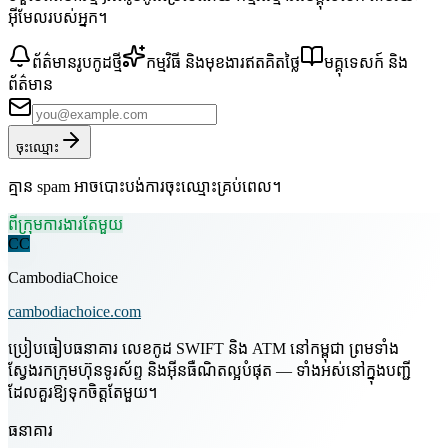
អ៊ីមែលរបស់អ្នក។
ព័ត៌មានរូបកូដថ្មី
កម្មវិធី និងមុខងារឥតគិតថ្លៃ
មគ្គុទេសក៍ និង
ព័ត៌មាន
ចុះឈ្មោះ
គ្មាន spam អាចបោះបង់ការចុះឈ្មោះគ្រប់ពេល។
ពីក្រុមការងារតែមួយ
CC
CambodiaChoice
cambodiachoice.com
ប្រៀបធៀបធនាគារ លេខកូដ SWIFT និង ATM នៅកម្ពុជា ព្រមទាំង
ស្វែងរកក្រុមហ៊ុនទូរស័ព្ទ និងអ៊ីនធឺណិតល្អបំផុត — ទាំងអស់នៅក្នុងបញ្ជី
ដែលគួរឱ្យទុកចិត្តតែមួយ។
ធនាគារ