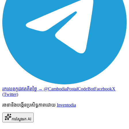
រកលេខកូដឥតគិតថ្លៃ → @CambodiaPostalCodeBot
Facebook
X
(Twitter)
រចនានិងបង្កើនប្រសិទ្ធភាពដោយ
Inventodia
ការស្វែងរក AI