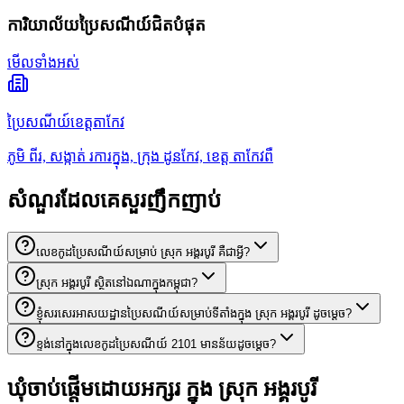
ការិយាល័យប្រៃសណីយ៍ជិតបំផុត
មើលទាំងអស់
ប្រៃសណីយ៍ខេត្តតាកែវ
ភូមិ ពីរ, សង្កាត់ រការក្នុង, ក្រុង ដូនកែវ, ខេត្ត តាកែវពឺ
សំណួរដែលគេសួរញឹកញាប់
លេខកូដប្រៃសណីយ៍សម្រាប់ ស្រុក អង្គរបូរី គឺជាអ្វី?
ស្រុក អង្គរបូរី ស្ថិតនៅឯណាក្នុងកម្ពុជា?
ខ្ញុំសរសេរអាសយដ្ឋានប្រៃសណីយ៍សម្រាប់ទីតាំងក្នុង ស្រុក អង្គរបូរី ដូចម្តេច?
ខ្ទង់នៅក្នុងលេខកូដប្រៃសណីយ៍ 2101 មានន័យដូចម្តេច?
ឃុំចាប់ផ្តើមដោយអក្សរ ក្នុង ស្រុក អង្គរបូរី