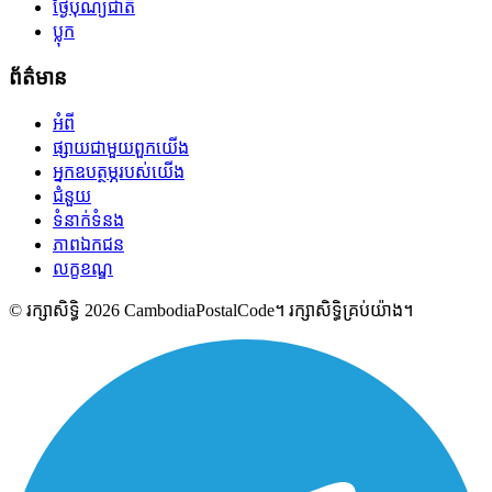
ថ្ងៃបុណ្យជាតិ
ប្លុក
ព័ត៌មាន
អំពី
ផ្សាយជាមួយពួកយើង
អ្នកឧបត្ថម្ភរបស់យើង
ជំនួយ
ទំនាក់ទំនង
ភាពឯកជន
លក្ខខណ្ឌ
© រក្សាសិទ្ធិ 2026 CambodiaPostalCode។ រក្សាសិទ្ធិគ្រប់យ៉ាង។