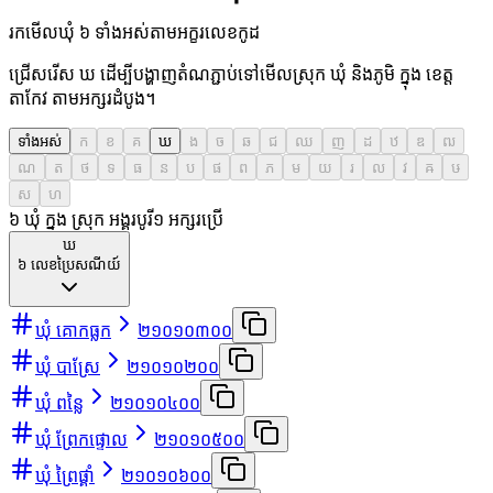
រកមើលឃុំ ៦ ទាំងអស់តាមអក្ខរលេខកូដ
ជ្រើសរើស ឃ ដើម្បីបង្ហាញតំណភ្ជាប់ទៅមើលស្រុក ឃុំ និងភូមិ ក្នុង ខេត្ត
តាកែវ តាមអក្សរដំបូង។
ទាំងអស់
ក
ខ
គ
ឃ
ង
ច
ឆ
ជ
ឈ
ញ
ដ
ឋ
ឌ
ឍ
ណ
ត
ថ
ទ
ធ
ន
ប
ផ
ព
ភ
ម
យ
រ
ល
វ
ឝ
ឞ
ស
ហ
៦ ឃុំ ក្នុង ស្រុក អង្គរបូរី
១
អក្សរប្រើ
ឃ
៦
លេខប្រៃសណីយ៍
ឃុំ គោកធ្លក
២១០១០៣០០
ឃុំ បាស្រែ
២១០១០២០០
ឃុំ ពន្លៃ
២១០១០៤០០
ឃុំ ព្រែកផ្ទោល
២១០១០៥០០
ឃុំ ព្រៃផ្គាំ
២១០១០៦០០