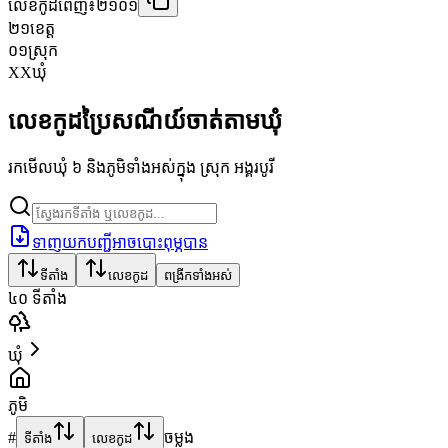
លេខកូដពេញ៖
២១០១
២១
ខេត្ត
០១
ស្រុក
XX
ឃុំ
លេខកូដប្រៃសណីយ៍ចាត់តាមឃុំ
រកមើលឃុំ ៦ និងភូមិទាំងអស់ក្នុង ស្រុក អង្គរបូរី
ទាញយកបញ្ជីអាចបោះពុម្ភបាន
ទីតាំង
លេខកូដ
ពង្រីកទាំងអស់
៤០
ទីតាំង
ឃុំ
ភូមិ
#
ចម្លង
ទីតាំង
លេខកូដ