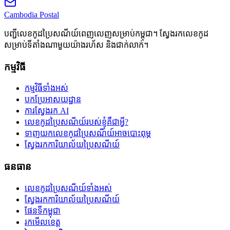
Cambodia
Postal
បញ្ជីលេខកូដប្រៃសណីយ៍ពេញលេញសម្រាប់កម្ពុជា។ ស្វែងរកលេខកូដ
សម្រាប់ទីតាំងណាមួយយ៉ាងរហ័ស និងជាក់លាក់។
កម្មវិធី
កម្មវិធីទាំងអស់
បកប្រែអាសយដ្ឋាន
ការស្វែងរក AI
លេខកូដប្រៃសណីយ៍របស់ខ្ញុំគឺជាអ្វី?
ទាញយកលេខកូដប្រៃសណីយ៍អាចបោះពុម្ភ
ស្វែងរកការិយាល័យប្រៃសណីយ៍
ធនធាន
លេខកូដប្រៃសណីយ៍ទាំងអស់
ស្វែងរកការិយាល័យប្រៃសណីយ៍
ផែនទីកម្ពុជា
រកមើលខេត្ត