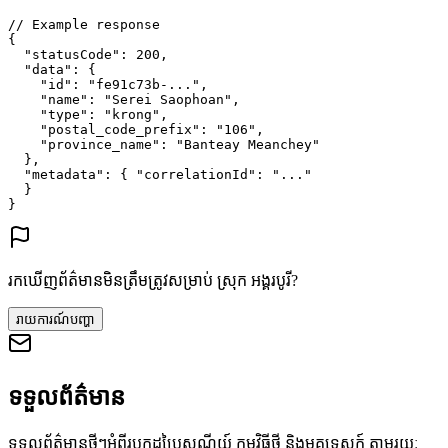
// Example response
{
"statusCode"
: 
200
,
"data"
: {
"id"
: 
"fe91c73b-..."
,
"name"
: 
"Serei Saophoan"
,
"type"
: 
"krong"
,
"postal_code_prefix"
: 
"106"
,
"province_name"
: 
"Banteay Meanchey"
},
"metadata"
: {
"correlationId"
: 
"..."
}
}
រកឃើញព័ត៌មានមិនត្រឹមត្រូវសម្រាប់ ស្រុក អង្គរបូរី?
រាយការណ៍បញ្ហា
ទទួលព័ត៌មាន
ទទួលព័ត៌មានថ្មីៗអំពីរូបកូដប្រៃសណីយ៍ កម្មវិធីថ្មី និងមគ្គុទេសក៍ តាមរយៈ