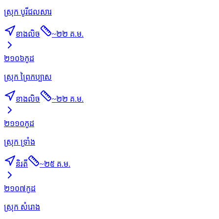
ស្រុក បូរីជលសារ
ខាងលិច
~
២២ គ.ម.
២១០៦
កូដ
ស្រុក ព្រៃកប្បាស
ខាងលិច
~
២២ គ.ម.
២១១០
កូដ
ស្រុក ទ្រាំង
និរតី
~
២៥ គ.ម.
២១០៧
កូដ
ស្រុក សំរោង