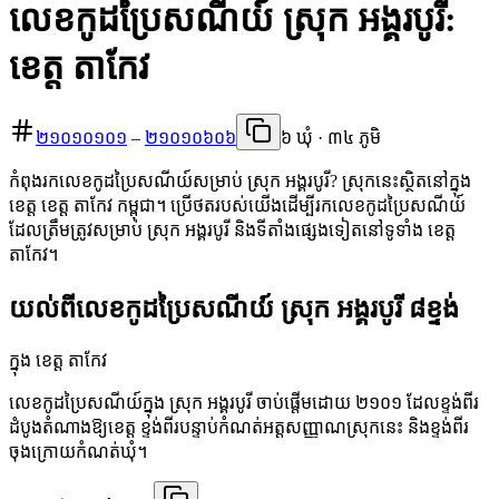
លេខកូដប្រៃសណីយ៍ ស្រុក អង្គរបូរី:
ខេត្ត តាកែវ
២១០១០១០១
–
២១០១០៦០៦
៦ ឃុំ · ៣៤ ភូមិ
កំពុងរកលេខកូដប្រៃសណីយ៍សម្រាប់ ស្រុក អង្គរបូរី? ស្រុកនេះស្ថិតនៅក្នុង
ខេត្ត ខេត្ត តាកែវ កម្ពុជា។ ប្រើថតរបស់យើងដើម្បីរកលេខកូដប្រៃសណីយ៍
ដែលត្រឹមត្រូវសម្រាប់ ស្រុក អង្គរបូរី និងទីតាំងផ្សេងទៀតនៅទូទាំង ខេត្ត
តាកែវ។
យល់ពីលេខកូដប្រៃសណីយ៍ ស្រុក អង្គរបូរី ៨ខ្ទង់
ក្នុង ខេត្ត តាកែវ
លេខកូដប្រៃសណីយ៍ក្នុង ស្រុក អង្គរបូរី ចាប់ផ្តើមដោយ ២១០១ ដែលខ្ទង់ពីរ
ដំបូងតំណាងឱ្យខេត្ត ខ្ទង់ពីរបន្ទាប់កំណត់អត្តសញ្ញាណស្រុកនេះ និងខ្ទង់ពីរ
ចុងក្រោយកំណត់ឃុំ។