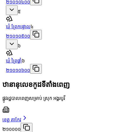
២១០១០៤០០
៥
ឃុំ ព្រែកផ្ទោល
៤
២១០១០៥០០
៦
ឃុំ ព្រៃផ្គាំ
៦
២១០១០៦០០
ឋានានុលេខកូដទីតាំងពេញ
ផ្លូវរដ្ឋបាលពេញសម្រាប់ ស្រុក អង្គរបូរី
ខេត្ត តាកែវ
២១០០០០