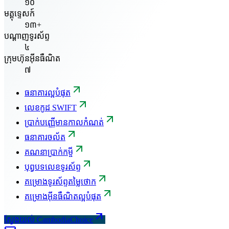
១០
មគ្គុទ្ទេសក៍
១៣+
បណ្តាញទូរស័ព្ទ
៤
ក្រុមហ៊ុនអ៊ីនធឺណិត
៧
ធនាគារល្អបំផុត
លេខកូដ SWIFT
ប្រាក់បញ្ញើមានកាលកំណត់
ធនាគារចល័ត
គណនាប្រាក់កម្ចី
បុព្វបទលេខទូរស័ព្ទ
គម្រោងទូរស័ព្ទតម្លៃថោក
គម្រោងអ៊ីនធឺណិតល្អបំផុត
ស្វែងយល់ CambodiaChoice