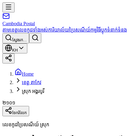
Cambodia
Postal
តាមខេត្ត
លេខកូដទាំងអស់
ការិយាល័យប្រៃសណីយ៍
កម្មវិធី
ប្លុក
ទំនាក់ទំនង
ស្វែងរក...
KH
Home
ខេត្ត តាកែវ
ស្រុក អង្គរបូរី
២១០១
ចែករំលែក
លេខកូដប្រៃសណីយ៍ ស្រុក