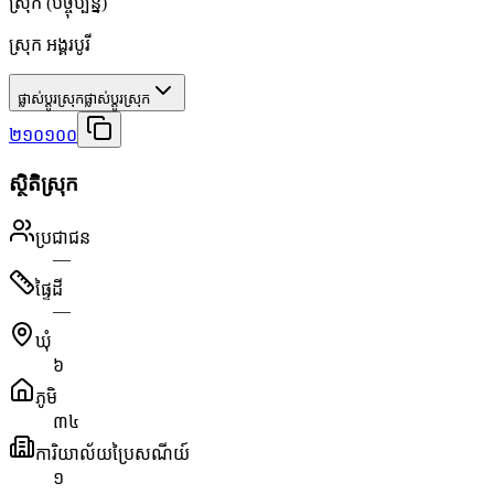
ស្រុក
(បច្ចុប្បន្ន)
ស្រុក អង្គរបូរី
ផ្លាស់ប្តូរស្រុក
ផ្លាស់ប្តូរស្រុក
២១០១០០
ស្ថិតិស្រុក
ប្រជាជន
—
ផ្ទៃដី
—
ឃុំ
៦
ភូមិ
៣៤
ការិយាល័យប្រៃសណីយ៍
១