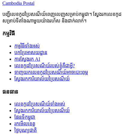
Cambodia
Postal
បញ្ជីលេខកូដប្រៃសណីយ៍ពេញលេញសម្រាប់កម្ពុជា។ ស្វែងរកលេខកូដ
សម្រាប់ទីតាំងណាមួយយ៉ាងរហ័ស និងជាក់លាក់។
កម្មវិធី
កម្មវិធីទាំងអស់
បកប្រែអាសយដ្ឋាន
ការស្វែងរក AI
លេខកូដប្រៃសណីយ៍របស់ខ្ញុំគឺជាអ្វី?
ទាញយកលេខកូដប្រៃសណីយ៍អាចបោះពុម្ភ
ស្វែងរកការិយាល័យប្រៃសណីយ៍
ធនធាន
លេខកូដប្រៃសណីយ៍ទាំងអស់
ស្វែងរកការិយាល័យប្រៃសណីយ៍
ផែនទីកម្ពុជា
រកមើលខេត្ត
ថ្ងៃបុណ្យជាតិ