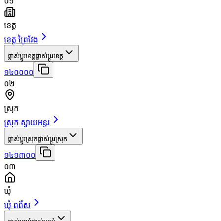
០១
ខេត្ត
ខេត្ត ព្រៃវែង
ផ្លាស់ប្តូរខេត្ត
ផ្លាស់ប្តូរខេត្ត
១៤០០០០
០២
ស្រុក
ស្រុក ស្វាយអន្ទរ
ផ្លាស់ប្តូរស្រុក
ផ្លាស់ប្តូរស្រុក
១៤១៣០០
០៣
ឃុំ
ឃុំ ពពឺស