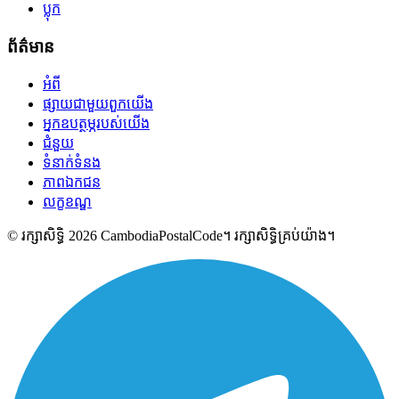
ប្លុក
ព័ត៌មាន
អំពី
ផ្សាយជាមួយពួកយើង
អ្នកឧបត្ថម្ភរបស់យើង
ជំនួយ
ទំនាក់ទំនង
ភាពឯកជន
លក្ខខណ្ឌ
© រក្សាសិទ្ធិ 2026 CambodiaPostalCode។ រក្សាសិទ្ធិគ្រប់យ៉ាង។