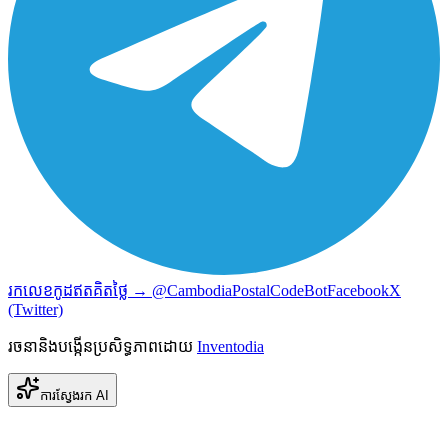
រកលេខកូដឥតគិតថ្លៃ → @CambodiaPostalCodeBot
Facebook
X
(Twitter)
រចនានិងបង្កើនប្រសិទ្ធភាពដោយ
Inventodia
ការស្វែងរក AI