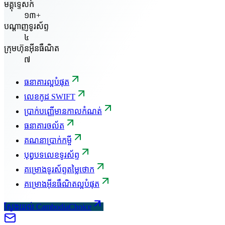
មគ្គុទ្ទេសក៍
១៣+
បណ្តាញទូរស័ព្ទ
៤
ក្រុមហ៊ុនអ៊ីនធឺណិត
៧
ធនាគារល្អបំផុត
លេខកូដ SWIFT
ប្រាក់បញ្ញើមានកាលកំណត់
ធនាគារចល័ត
គណនាប្រាក់កម្ចី
បុព្វបទលេខទូរស័ព្ទ
គម្រោងទូរស័ព្ទតម្លៃថោក
គម្រោងអ៊ីនធឺណិតល្អបំផុត
ស្វែងយល់ CambodiaChoice