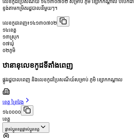
លេខកូដប្រៃសណីយ៍ ១៤១៣០៧០២ សម្រាប់ ភូមិ ខ្សោកកណ្ដាល បំបែកជា
ខ្ទង់តាមកម្រិតរដ្ឋបាលនីមួយៗ។
លេខកូដពេញ៖
១៤១៣០៧០២
១៤
ខេត្ត
១៣
ស្រុក
០៧
ឃុំ
០២
ភូមិ
ឋានានុលេខកូដទីតាំងពេញ
ផ្លូវរដ្ឋបាលពេញ និងលេខកូដប្រៃសណីយ៍សម្រាប់ ភូមិ ខ្សោកកណ្ដាល
ខេត្ត ព្រៃវែង
១៤០០០០
ខេត្ត
ផ្លាស់ប្តូរខេត្ត
ផ្លាស់ប្តូរខេត្ត