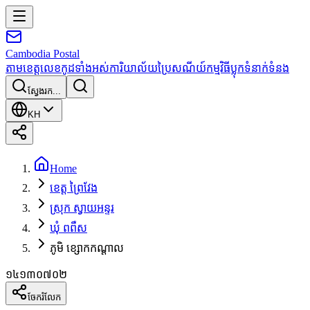
Cambodia
Postal
តាមខេត្ត
លេខកូដទាំងអស់
ការិយាល័យប្រៃសណីយ៍
កម្មវិធី
ប្លុក
ទំនាក់ទំនង
ស្វែងរក...
KH
Home
ខេត្ត ព្រៃវែង
ស្រុក ស្វាយអន្ទរ
ឃុំ ពពឺស
ភូមិ ខ្សោកកណ្ដាល
១៤១៣០៧០២
ចែករំលែក