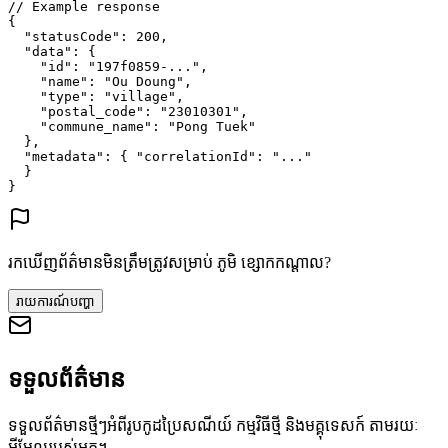
// Example response
{
"statusCode"
: 
200
,
"data"
: {
"id"
: 
"197f0859-..."
,
"name"
: 
"Ou Doung"
,
"type"
: 
"village"
,
"postal_code"
: 
"23010301"
,
"commune_name"
: 
"Pong Tuek"
},
"metadata"
: {
"correlationId"
: 
"..."
}
}
រកឃើញព័ត៌មានមិនត្រឹមត្រូវសម្រាប់ ភូមិ ខ្សោកកណ្ដាល?
រាយការណ៍បញ្ហា
ទទួលព័ត៌មាន
ទទួលព័ត៌មានថ្មីៗអំពីរូបកូដប្រៃសណីយ៍ កម្មវិធីថ្មី និងមគ្គុទេសក៍ តាមរយៈ
អ៊ីមែលរបស់អ្នក។