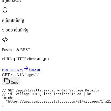
ទម្រង់ JSON
កម្រិតឥតគិតថ្លៃ
១,០០០ សំណើ/ថ្ងៃ
Postman & REST
cURL ឬ HTTP client ណាមួយ
យក API Key
ឯកសារ
GET /api/v1/villages/:id
Copy
// GET /api/v1/villages/:id — Get Village Details
// id: village UUID, lang (optional): en | km
fetch
(
"https://api.cambodiapostalcode.com/v1/villages/1fa21
)