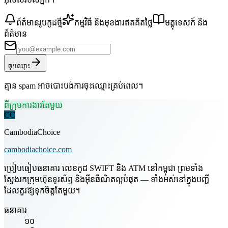
ព័ត៌មានរូបកូដថ្មី
កម្មវិធី និងមុខងារឥតគិតថ្លៃ
មគ្គុទេសក៍ និង
ព័ត៌មាន
ចុះឈ្មោះ
គ្មាន spam អាចបោះបង់ការចុះឈ្មោះគ្រប់ពេល។
ពីក្រុមការងារតែមួយ
CC
CambodiaChoice
cambodiachoice.com
ប្រៀបធៀបធនាគារ លេខកូដ SWIFT និង ATM នៅកម្ពុជា ព្រមទាំង
ស្វែងរកក្រុមហ៊ុនទូរស័ព្ទ និងអ៊ីនធឺណិតល្អបំផុត — ទាំងអស់នៅក្នុងបញ្ជី
ដែលគួរឱ្យទុកចិត្តតែមួយ។
ធនាគារ
១០