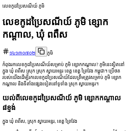
លេខកូដប្រៃសណីយ៍ ភូមិ
លេខកូដប្រៃសណីយ៍ ភូមិ ខ្សោក
កណ្ដាល, ឃុំ ពពឺស
១៤១៣០៧០២
ភូមិ
កំពុងរកលេខកូដប្រៃសណីយ៍សម្រាប់ ភូមិ ខ្សោកកណ្ដាល? ភូមិនេះស្ថិតនៅ
ក្នុង ឃុំ ពពឺស ស្រុក ស្រុក ស្វាយអន្ទរ ខេត្ត ខេត្ត ព្រៃវែង កម្ពុជា។ ប្រើថត
របស់យើងដើម្បីរកលេខកូដប្រៃសណីយ៍ដែលត្រឹមត្រូវសម្រាប់ ភូមិ ខ្សោក
កណ្ដាល និងទីតាំងផ្សេងទៀតនៅទូទាំង ស្រុក ស្វាយអន្ទរ។
យល់ពីលេខកូដប្រៃសណីយ៍ ភូមិ ខ្សោកកណ្ដាល
៨ខ្ទង់
ក្នុង ឃុំ ពពឺស, ស្រុក ស្វាយអន្ទរ, ខេត្ត ព្រៃវែង