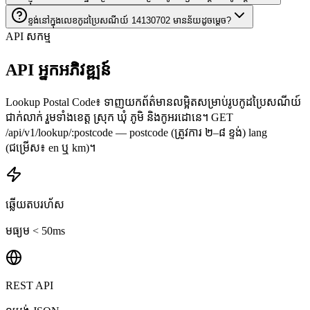
ខ្ទង់នៅក្នុងលេខកូដប្រៃសណីយ៍ 14130702 មានន័យដូចម្តេច?
API សកម្ម
API អ្នកអភិវឌ្ឍន៍
Lookup Postal Code៖ ទាញយកព័ត៌មានលម្អិតសម្រាប់រូបកូដប្រៃសណីយ៍
ជាក់លាក់ រួមទាំងខេត្ត ស្រុក ឃុំ ភូមិ និងកូអរដោនេ។ GET
/api/v1/lookup/:postcode — postcode (ត្រូវការ ២–៨ ខ្ទង់) lang
(ជម្រើស៖ en ឬ km)។
ឆ្លើយតបរហ័ស
មធ្យម < 50ms
REST API