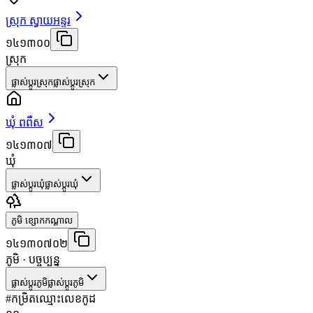
ស្រុក ស្វាយអន្ទរ
១៤១៣០០
ស្រុក
ផ្លាស់ប្តូរស្រុក
ផ្លាស់ប្តូរស្រុក
ឃុំ ពពឺស
១៤១៣០៧
ឃុំ
ផ្លាស់ប្តូរឃុំ
ផ្លាស់ប្តូរឃុំ
ភូមិ ខ្សោកកណ្ដាល
១៤១៣០៧០២
ភូមិ
· បច្ចុប្បន្ន
ផ្លាស់ប្តូរភូមិ
ផ្លាស់ប្តូរភូមិ
#
កម្រិត
ឈ្មោះ
លេខកូដ