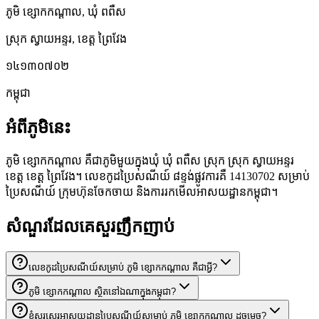
ភូមិ ខ្សោកកណ្ដាល
,
ឃុំ ពពឺស
ស្រុក ស្វាយអន្ទរ
,
ខេត្ត ព្រៃវែង
១៤១៣០៧០២
កម្ពុជា
អំពីភូមិនេះ
ភូមិ ខ្សោកកណ្ដាល គឺជាភូមិមួយក្នុងឃុំ ឃុំ ពពឺស ស្រុក ស្រុក ស្វាយអន្ទរ
ខេត្ត ខេត្ត ព្រៃវែង។ លេខកូដប្រៃសណីយ៍ ៨ខ្ទង់ផ្លូវការគឺ 14130702 សម្រាប់
ប្រៃសណីយ៍ ក្រុមហ៊ុនចែកចាយ និងការរកមើលអាសយដ្ឋានកម្ពុជា។
សំណួរដែលគេសួរញឹកញាប់
លេខកូដប្រៃសណីយ៍សម្រាប់ ភូមិ ខ្សោកកណ្ដាល គឺជាអ្វី?
ភូមិ ខ្សោកកណ្ដាល ស្ថិតនៅឯណាក្នុងកម្ពុជា?
ខ្ញុំសរសេរអាសយដ្ឋានប្រៃសណីយ៍សម្រាប់ ភូមិ ខ្សោកកណ្ដាល ដូចម្តេច?