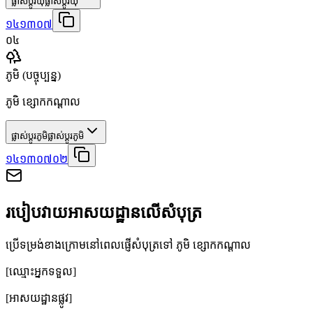
ផ្លាស់ប្តូរឃុំ
ផ្លាស់ប្តូរឃុំ
១៤១៣០៧
០៤
ភូមិ
(បច្ចុប្បន្ន)
ភូមិ ខ្សោកកណ្ដាល
ផ្លាស់ប្តូរភូមិ
ផ្លាស់ប្តូរភូមិ
១៤១៣០៧០២
របៀបវាយអាសយដ្ឋានលើសំបុត្រ
ប្រើទម្រង់ខាងក្រោមនៅពេលផ្ញើសំបុត្រទៅ ភូមិ ខ្សោកកណ្ដាល
[ឈ្មោះអ្នកទទួល]
[អាសយដ្ឋានផ្លូវ]