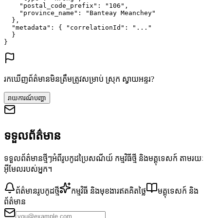
"postal_code_prefix"
: 
"106"
,
"province_name"
: 
"Banteay Meanchey"
},
"metadata"
: {
"correlationId"
: 
"..."
}
}
រកឃើញព័ត៌មានមិនត្រឹមត្រូវសម្រាប់ ស្រុក ស្វាយអន្ទរ?
រាយការណ៍បញ្ហា
ទទួលព័ត៌មាន
ទទួលព័ត៌មានថ្មីៗអំពីរូបកូដប្រៃសណីយ៍ កម្មវិធីថ្មី និងមគ្គុទេសក៍ តាមរយៈ
អ៊ីមែលរបស់អ្នក។
ព័ត៌មានរូបកូដថ្មី
កម្មវិធី និងមុខងារឥតគិតថ្លៃ
មគ្គុទេសក៍ និង
ព័ត៌មាន