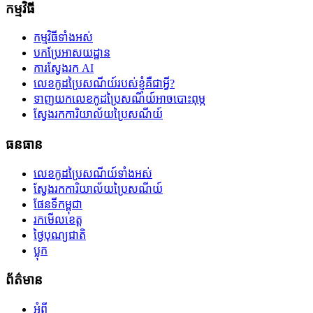
កម្មវិធី
កម្មវិធីទាំងអស់
បកប្រែអាសយដ្ឋាន
ការស្វែងរក AI
លេខកូដប្រៃសណីយ៍របស់ខ្ញុំគឺជាអ្វី?
ទាញយកលេខកូដប្រៃសណីយ៍អាចបោះពុម្ភ
ស្វែងរកការិយាល័យប្រៃសណីយ៍
ធនធាន
លេខកូដប្រៃសណីយ៍ទាំងអស់
ស្វែងរកការិយាល័យប្រៃសណីយ៍
ផែនទីកម្ពុជា
រកមើលខេត្ត
ថ្ងៃបុណ្យជាតិ
ប្លុក
ព័ត៌មាន
អំពី