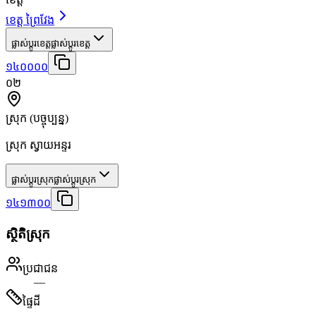
ខេត្ត ព្រៃវែង
ផ្លាស់ប្តូរខេត្ត
ផ្លាស់ប្តូរខេត្ត
១៤០០០០
០២
ស្រុក
(បច្ចុប្បន្ន)
ស្រុក ស្វាយអន្ទរ
ផ្លាស់ប្តូរស្រុក
ផ្លាស់ប្តូរស្រុក
១៤១៣០០
ស្ថិតិស្រុក
ប្រជាជន
—
ផ្ទៃដី
—