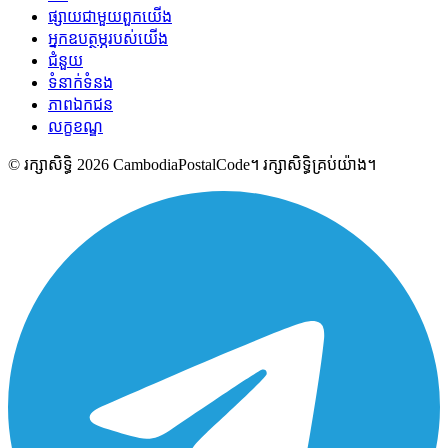
ផ្សាយជាមួយពួកយើង
អ្នកឧបត្ថម្ភរបស់យើង
ជំនួយ
ទំនាក់ទំនង
ភាពឯកជន
លក្ខខណ្ឌ
© រក្សាសិទ្ធិ 2026 CambodiaPostalCode។ រក្សាសិទ្ធិគ្រប់យ៉ាង។