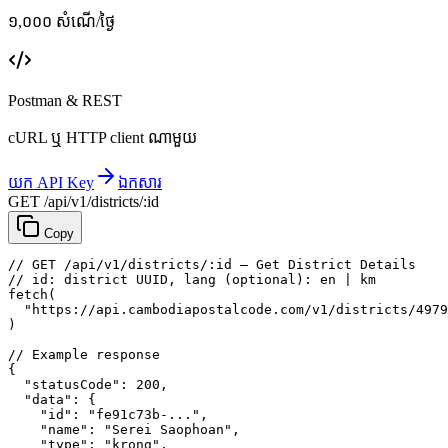
១,០០០ សំណើ/ថ្ងៃ
Postman & REST
cURL ឬ HTTP client ណាមួយ
យក API Key
ឯកសារ
GET /api/v1/districts/:id
Copy
// GET /api/v1/districts/:id — Get District Details
// id: district UUID, lang (optional): en | km
fetch
(
"https://api.cambodiapostalcode.com/v1/districts/4979
)
// Example response
{
"statusCode"
: 
200
,
"data"
: {
"id"
: 
"fe91c73b-..."
,
"name"
: 
"Serei Saophoan"
,
"type"
: 
"krong"
,