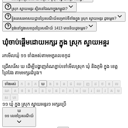
ស្រុក ស្វាយអន្ទរ ស្ថិតនៅឯណាក្នុងកម្ពុជា?
ខ្ញុំសរសេរអាសយដ្ឋានប្រៃសណីយ៍សម្រាប់ទីតាំងក្នុង ស្រុក ស្វាយអន្ទរ ដូចម្តេច?
ខ្ទង់នៅក្នុងលេខកូដប្រៃសណីយ៍ 1413 មានន័យដូចម្តេច?
ឃុំចាប់ផ្តើមដោយអក្សរ ក្នុង ស្រុក ស្វាយអន្ទរ
រកមើលឃុំ ១១ ទាំងអស់តាមអក្ខរលេខកូដ
ជ្រើសរើស ឃ ដើម្បីបង្ហាញតំណភ្ជាប់ទៅមើលស្រុក ឃុំ និងភូមិ ក្នុង ខេត្ត
ព្រៃវែង តាមអក្សរដំបូង។
ទាំងអស់
ក
ខ
គ
ឃ
ង
ច
ឆ
ជ
ឈ
ញ
ដ
ឋ
ឌ
ឍ
ណ
ត
ថ
ទ
ធ
ន
ប
ផ
ព
ភ
ម
យ
រ
ល
វ
ឝ
ឞ
ស
ហ
១១ ឃុំ ក្នុង ស្រុក ស្វាយអន្ទរ
១
អក្សរប្រើ
ឃ
១១
លេខប្រៃសណីយ៍