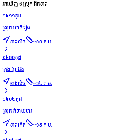
រកឃើញ 6 ស្រុក ជិតខាង
១៤១១
កូដ
ស្រុក ពោធិ៍រៀង
ខាងលិច
~
១១ គ.ម.
១៤១០
កូដ
ក្រុង ព្រៃវែង
ខាងលិច
~
១៤ គ.ម.
១៤០២
កូដ
ស្រុក កំចាយមារ
ខាងកើត
~
១៩ គ.ម.