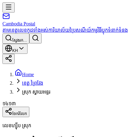
Cambodia
Postal
តាមខេត្ត
លេខកូដទាំងអស់
ការិយាល័យប្រៃសណីយ៍
កម្មវិធី
ប្លុក
ទំនាក់ទំនង
ស្វែងរក...
KH
Home
ខេត្ត ព្រៃវែង
ស្រុក ស្វាយអន្ទរ
១៤១៣
ចែករំលែក
លេខហ្ស៊ីប ស្រុក