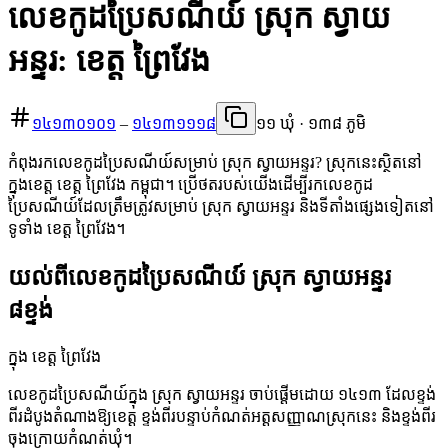
លេខកូដប្រៃសណីយ៍ ស្រុក ស្វាយ
អន្ទរ: ខេត្ត ព្រៃវែង
១៤១៣០១០១
–
១៤១៣១១១៨
១១ ឃុំ · ១៣៨ ភូមិ
កំពុងរកលេខកូដប្រៃសណីយ៍សម្រាប់ ស្រុក ស្វាយអន្ទរ? ស្រុកនេះស្ថិតនៅ
ក្នុងខេត្ត ខេត្ត ព្រៃវែង កម្ពុជា។ ប្រើថតរបស់យើងដើម្បីរកលេខកូដ
ប្រៃសណីយ៍ដែលត្រឹមត្រូវសម្រាប់ ស្រុក ស្វាយអន្ទរ និងទីតាំងផ្សេងទៀតនៅ
ទូទាំង ខេត្ត ព្រៃវែង។
យល់ពីលេខកូដប្រៃសណីយ៍ ស្រុក ស្វាយអន្ទរ
៨ខ្ទង់
ក្នុង ខេត្ត ព្រៃវែង
លេខកូដប្រៃសណីយ៍ក្នុង ស្រុក ស្វាយអន្ទរ ចាប់ផ្តើមដោយ ១៤១៣ ដែលខ្ទង់
ពីរដំបូងតំណាងឱ្យខេត្ត ខ្ទង់ពីរបន្ទាប់កំណត់អត្តសញ្ញាណស្រុកនេះ និងខ្ទង់ពីរ
ចុងក្រោយកំណត់ឃុំ។