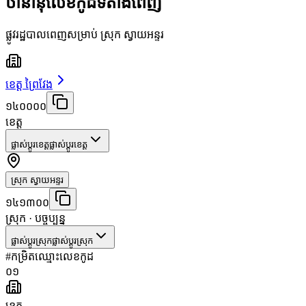
ឋានានុលេខកូដទីតាំងពេញ
ផ្លូវរដ្ឋបាលពេញសម្រាប់ ស្រុក ស្វាយអន្ទរ
ខេត្ត ព្រៃវែង
១៤០០០០
ខេត្ត
ផ្លាស់ប្តូរខេត្ត
ផ្លាស់ប្តូរខេត្ត
ស្រុក ស្វាយអន្ទរ
១៤១៣០០
ស្រុក
· បច្ចុប្បន្ន
ផ្លាស់ប្តូរស្រុក
ផ្លាស់ប្តូរស្រុក
#
កម្រិត
ឈ្មោះ
លេខកូដ
០១
ខេត្ត