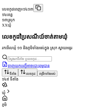
លេខកូដពេញ៖
១៤១៣
១៤
ខេត្ត
១៣
ស្រុក
XX
ឃុំ
លេខកូដប្រៃសណីយ៍ចាត់តាមឃុំ
រកមើលឃុំ ១១ និងភូមិទាំងអស់ក្នុង ស្រុក ស្វាយអន្ទរ
ទាញយកបញ្ជីអាចបោះពុម្ភបាន
ទីតាំង
លេខកូដ
ពង្រីកទាំងអស់
១៤៩
ទីតាំង
ឃុំ
ភូមិ