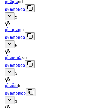
ឃុំ ដំរីពួន
១៧
១៤១៣០៤០០
៥
ឃុំ មេបុណ្យ
៧
១៤១៣០៥០០
៦
ឃុំ ពានរោង
២១
១៤១៣០៦០០
៧
ឃុំ ពពឺស
៤
១៤១៣០៧០០
៨