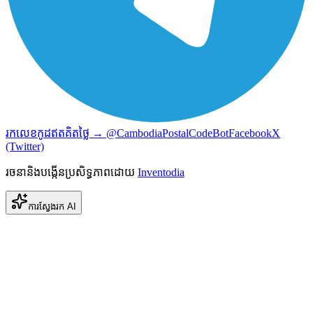
រកលេខកូដឥតគិតថ្លៃ → @CambodiaPostalCodeBot
Facebook
X
(Twitter)
រចនានិងបង្កើនប្រសិទ្ធភាពដោយ
Inventodia
ការស្វែងរក AI