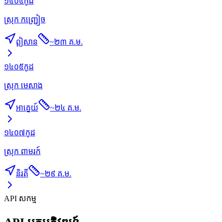
១៤០៤
កូដ
ស្រុក កញ្ជ្រៀច
ឦសាន
~
២៣ គ.ម.
១៤០៥
កូដ
ស្រុក មេសាង
អាគ្នេយ៍
~
២៤ គ.ម.
១៤០៧
កូដ
ស្រុក ពាមរក៍
និរតី
~
២៩ គ.ម.
API សកម្ម