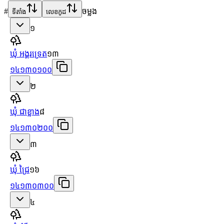
#
ចម្លង
ទីតាំង
លេខកូដ
១
ឃុំ អង្គរទ្រេត
១៣
១៤១៣០១០០
២
ឃុំ ជាខ្លាង
៨
១៤១៣០២០០
៣
ឃុំ ជ្រៃ
១៦
១៤១៣០៣០០
៤