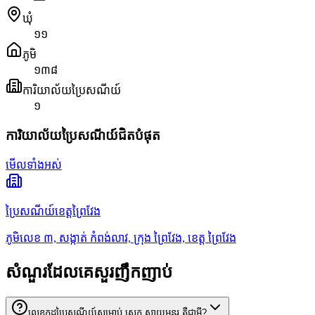
ឃុំ
១១
ភូមិ
១៣៨
ការិយាល័យប្រៃសណីយ៍
១
ការិយាល័យប្រៃសណីយ៍ជិតបំផុត
មើលទាំងអស់
ប្រៃសណីយ៍ខេត្តព្រៃវែង
ភូមិលេខ ៣, សង្កាត់ កំពង់លាវ, ក្រុង ព្រៃវែង, ខេត្ត ព្រៃវែង
សំណួរដែលគេសួរញឹកញាប់
លេខកូដប្រៃសណីយ៍សម្រាប់ ស្រុក ស្វាយអន្ទរ គឺជាអ្វី?