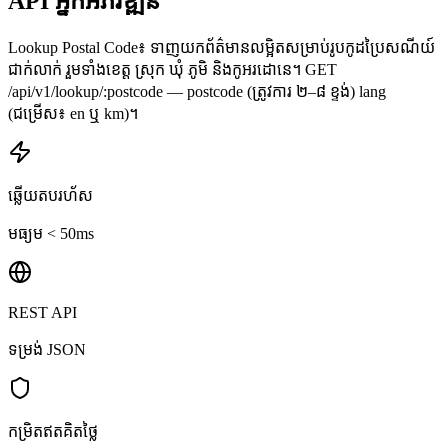
API អ្នកអភិវឌ្ឍន៍
Lookup Postal Code៖ ទាញយកព័ត៌មានលម្អិតសម្រាប់រូបកូដប្រៃសណីយ៍
ជាក់លាក់ រួមទាំងខេត្ត ស្រុក ឃុំ ភូមិ និងកូអរដោនេ។ GET
/api/v1/lookup/:postcode — postcode (ត្រូវការ ២–៨ ខ្ទង់) lang
(ជម្រើស៖ en ឬ km)។
ឆ្លើយតបរហ័ស
មធ្យម < 50ms
REST API
ទម្រង់ JSON
កម្រិតឥតគិតថ្លៃ