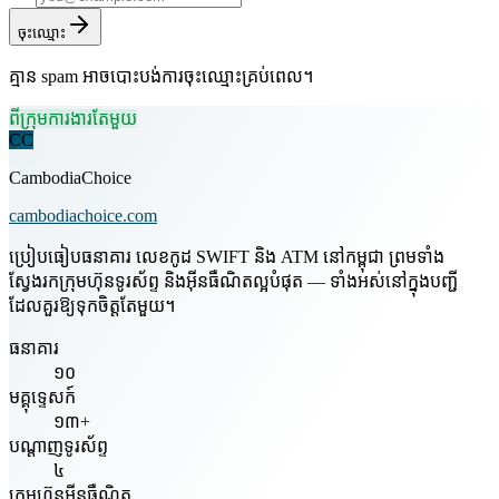
ចុះឈ្មោះ
គ្មាន spam អាចបោះបង់ការចុះឈ្មោះគ្រប់ពេល។
ពីក្រុមការងារតែមួយ
CC
CambodiaChoice
cambodiachoice.com
ប្រៀបធៀបធនាគារ លេខកូដ SWIFT និង ATM នៅកម្ពុជា ព្រមទាំង
ស្វែងរកក្រុមហ៊ុនទូរស័ព្ទ និងអ៊ីនធឺណិតល្អបំផុត — ទាំងអស់នៅក្នុងបញ្ជី
ដែលគួរឱ្យទុកចិត្តតែមួយ។
ធនាគារ
១០
មគ្គុទ្ទេសក៍
១៣+
បណ្តាញទូរស័ព្ទ
៤
ក្រុមហ៊ុនអ៊ីនធឺណិត