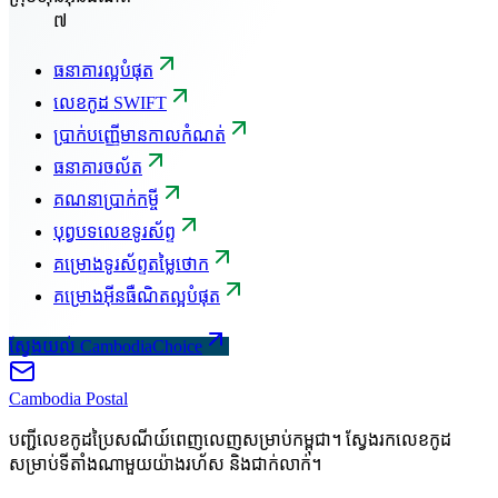
៧
ធនាគារល្អបំផុត
លេខកូដ SWIFT
ប្រាក់បញ្ញើមានកាលកំណត់
ធនាគារចល័ត
គណនាប្រាក់កម្ចី
បុព្វបទលេខទូរស័ព្ទ
គម្រោងទូរស័ព្ទតម្លៃថោក
គម្រោងអ៊ីនធឺណិតល្អបំផុត
ស្វែងយល់ CambodiaChoice
Cambodia
Postal
បញ្ជីលេខកូដប្រៃសណីយ៍ពេញលេញសម្រាប់កម្ពុជា។ ស្វែងរកលេខកូដ
សម្រាប់ទីតាំងណាមួយយ៉ាងរហ័ស និងជាក់លាក់។