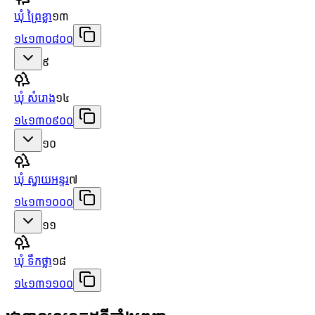
ឃុំ ព្រៃខ្លា
១៣
១៤១៣០៨០០
៩
ឃុំ សំរោង
១៤
១៤១៣០៩០០
១០
ឃុំ ស្វាយអន្ទរ
៧
១៤១៣១០០០
១១
ឃុំ ទឹកថ្លា
១៨
១៤១៣១១០០