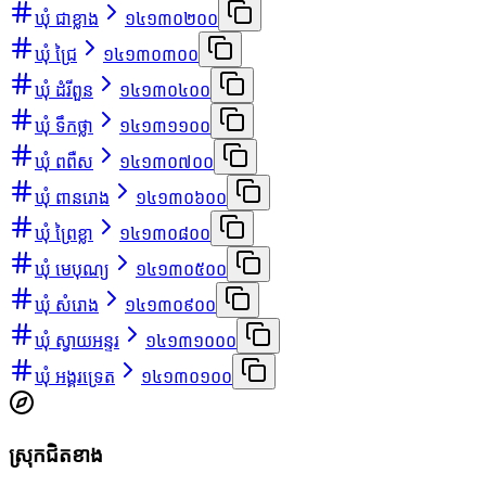
ឃុំ ជាខ្លាង
១៤១៣០២០០
ឃុំ ជ្រៃ
១៤១៣០៣០០
ឃុំ ដំរីពួន
១៤១៣០៤០០
ឃុំ ទឹកថ្លា
១៤១៣១១០០
ឃុំ ពពឺស
១៤១៣០៧០០
ឃុំ ពានរោង
១៤១៣០៦០០
ឃុំ ព្រៃខ្លា
១៤១៣០៨០០
ឃុំ មេបុណ្យ
១៤១៣០៥០០
ឃុំ សំរោង
១៤១៣០៩០០
ឃុំ ស្វាយអន្ទរ
១៤១៣១០០០
ឃុំ អង្គរទ្រេត
១៤១៣០១០០
ស្រុកជិតខាង