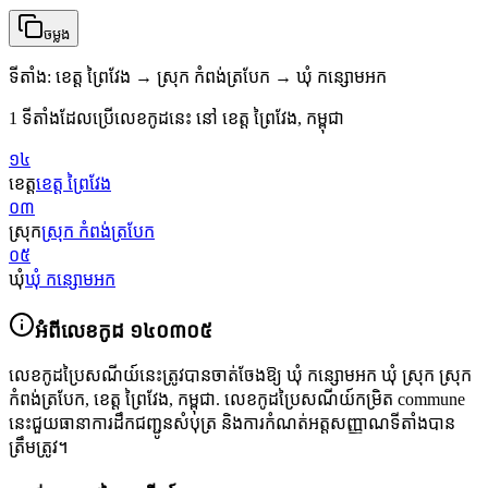
ចម្លង
ទីតាំង
:
ខេត្ត ព្រៃវែង → ស្រុក កំពង់ត្របែក → ឃុំ កន្សោមអក
1 ទីតាំងដែលប្រើលេខកូដនេះ នៅ ខេត្ត ព្រៃវែង, កម្ពុជា
១៤
ខេត្ត
ខេត្ត ព្រៃវែង
០៣
ស្រុក
ស្រុក កំពង់ត្របែក
០៥
ឃុំ
ឃុំ កន្សោមអក
អំពីលេខកូដ
១៤០៣០៥
លេខកូដប្រៃសណីយ៍នេះត្រូវបានចាត់ចែងឱ្យ
ឃុំ កន្សោមអក ឃុំ ស្រុក ស្រុក
កំពង់ត្របែក
,
ខេត្ត ព្រៃវែង
,
កម្ពុជា
.
លេខកូដប្រៃសណីយ៍កម្រិត commune
នេះជួយធានាការដឹកជញ្ជូនសំបុត្រ និងការកំណត់អត្តសញ្ញាណទីតាំងបាន
ត្រឹមត្រូវ។