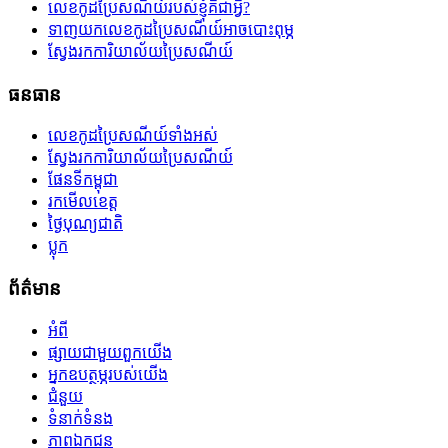
លេខកូដប្រៃសណីយ៍របស់ខ្ញុំគឺជាអ្វី?
ទាញយកលេខកូដប្រៃសណីយ៍អាចបោះពុម្ភ
ស្វែងរកការិយាល័យប្រៃសណីយ៍
ធនធាន
លេខកូដប្រៃសណីយ៍ទាំងអស់
ស្វែងរកការិយាល័យប្រៃសណីយ៍
ផែនទីកម្ពុជា
រកមើលខេត្ត
ថ្ងៃបុណ្យជាតិ
ប្លុក
ព័ត៌មាន
អំពី
ផ្សាយជាមួយពួកយើង
អ្នកឧបត្ថម្ភរបស់យើង
ជំនួយ
ទំនាក់ទំនង
ភាពឯកជន