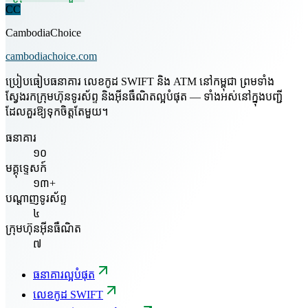
CC
CambodiaChoice
cambodiachoice.com
ប្រៀបធៀបធនាគារ លេខកូដ SWIFT និង ATM នៅកម្ពុជា ព្រមទាំង
ស្វែងរកក្រុមហ៊ុនទូរស័ព្ទ និងអ៊ីនធឺណិតល្អបំផុត — ទាំងអស់នៅក្នុងបញ្ជី
ដែលគួរឱ្យទុកចិត្តតែមួយ។
ធនាគារ
១០
មគ្គុទ្ទេសក៍
១៣+
បណ្តាញទូរស័ព្ទ
៤
ក្រុមហ៊ុនអ៊ីនធឺណិត
៧
ធនាគារល្អបំផុត
លេខកូដ SWIFT