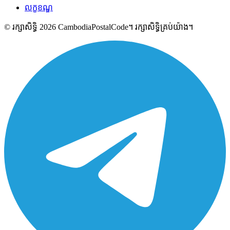
លក្ខខណ្ឌ
© រក្សាសិទ្ធិ 2026 CambodiaPostalCode។ រក្សាសិទ្ធិគ្រប់យ៉ាង។