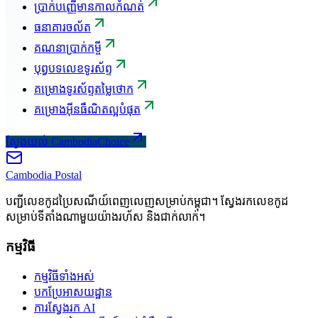
ប្រាក់បញ្ញើមានកាលកំណត់
ធនាគារចល័ត
គណនាប្រាក់កម្ចី
បុព្វបទលេខទូរស័ព្ទ
គម្រោងទូរស័ព្ទតម្លៃថោក
គម្រោងអ៊ីនធឺណិតល្អបំផុត
ស្វែងយល់ CambodiaChoice
Cambodia
Postal
បញ្ជីលេខកូដប្រៃសណីយ៍ពេញលេញសម្រាប់កម្ពុជា។ ស្វែងរកលេខកូដ
សម្រាប់ទីតាំងណាមួយយ៉ាងរហ័ស និងជាក់លាក់។
កម្មវិធី
កម្មវិធីទាំងអស់
បកប្រែអាសយដ្ឋាន
ការស្វែងរក AI