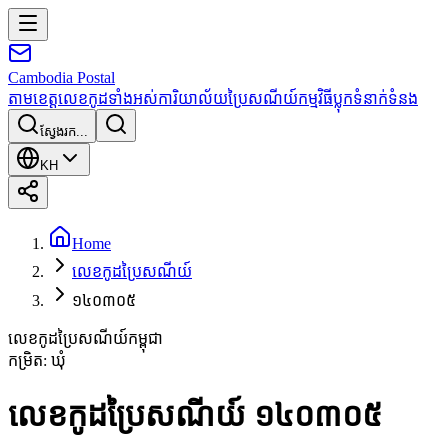
Cambodia
Postal
តាមខេត្ត
លេខកូដទាំងអស់
ការិយាល័យប្រៃសណីយ៍
កម្មវិធី
ប្លុក
ទំនាក់ទំនង
ស្វែងរក...
KH
Home
លេខកូដប្រៃសណីយ៍
១៤០៣០៥
លេខកូដប្រៃសណីយ៍កម្ពុជា
កម្រិត
:
ឃុំ
លេខកូដប្រៃសណីយ៍ ១៤០៣០៥