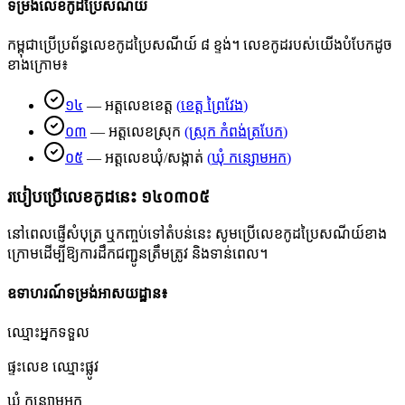
ទម្រង់លេខកូដប្រៃសណីយ៍
កម្ពុជាប្រើប្រព័ន្ធលេខកូដប្រៃសណីយ៍ ៨ ខ្ទង់។ លេខកូដរបស់យើងបំបែកដូច
ខាងក្រោម៖
១៤
—
អត្តលេខខេត្ត
(
ខេត្ត ព្រៃវែង
)
០៣
—
អត្តលេខស្រុក
(
ស្រុក កំពង់ត្របែក
)
០៥
—
អត្តលេខឃុំ/សង្កាត់
(
ឃុំ កន្សោមអក
)
របៀបប្រើលេខកូដនេះ
១៤០៣០៥
នៅពេលផ្ញើសំបុត្រ ឬកញ្ចប់ទៅតំបន់នេះ សូមប្រើលេខកូដប្រៃសណីយ៍ខាង
ក្រោមដើម្បីឱ្យការដឹកជញ្ជូនត្រឹមត្រូវ និងទាន់ពេល។
ឧទាហរណ៍ទម្រង់អាសយដ្ឋាន៖
ឈ្មោះអ្នកទទួល
ផ្ទះលេខ ឈ្មោះផ្លូវ
ឃុំ កន្សោមអក