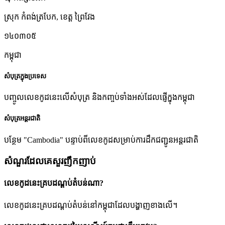
ស្រុក កំពង់ត្របែក
,
ខេត្ត ព្រៃវែង
១៤០៣០៥
កម្ពុជា
សំបុត្រក្នុងប្រទេស
បញ្ចូលលេខកូដនេះលើសំបុត្រ និងកញ្ចប់ទាំងអស់ដែលផ្ញើក្នុងកម្ពុជា
សំបុត្រអន្តរជាតិ
បន្ថែម "Cambodia" បន្ទាប់ពីលេខកូដសម្រាប់ការដឹកជញ្ជូនអន្តរជាតិ
សំណួរដែលគេសួរញឹកញាប់
លេខកូដនេះគ្របដណ្តប់តំបន់ណា?
លេខកូដនេះគ្របដណ្តប់តំបន់នៅកម្ពុជាដែលបង្ហាញខាងលើ។