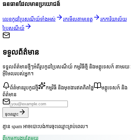
ធនធានដែលមានប្រយោជន៍
លេខកូដប្រៃសណីយ៍ទាំងអស់
រកមើលតាមខេត្ត
រកការិយាល័យ
ប្រៃសណីយ៍
ទទួលព័ត៌មាន
ទទួលព័ត៌មានថ្មីៗអំពីរូបកូដប្រៃសណីយ៍ កម្មវិធីថ្មី និងមគ្គុទេសក៍ តាមរយៈ
អ៊ីមែលរបស់អ្នក។
ព័ត៌មានរូបកូដថ្មី
កម្មវិធី និងមុខងារឥតគិតថ្លៃ
មគ្គុទេសក៍ និង
ព័ត៌មាន
ចុះឈ្មោះ
គ្មាន spam អាចបោះបង់ការចុះឈ្មោះគ្រប់ពេល។
ពីក្រុមការងារតែមួយ