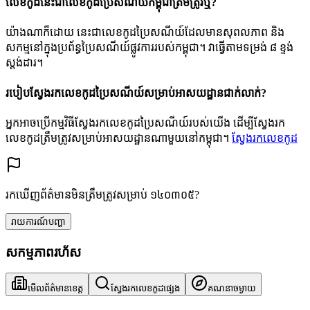
លេខកូដនេះជាលេខកូដប្រៃសណីយ៍កម្ពុជាត្រឹមត្រូវឬ?
យ៉ាងណាក៏ដោយ នេះជាលេខកូដប្រៃសណីយ៍ដែលមានសុពលភាព និង
សកម្មនៅក្នុងប្រព័ន្ធប្រៃសណីយ៍ផ្លូវការរបស់កម្ពុជា។ វាធ្វើតាមទម្រង់ ៨ ខ្ទង់
ស្តង់ដារ។
របៀបស្វែងរកលេខកូដប្រៃសណីយ៍សម្រាប់អាសយដ្ឋានជាក់លាក់?
អ្នកអាចប្រើកម្មវិធីស្វែងរកលេខកូដប្រៃសណីយ៍របស់យើង ដើម្បីស្វែងរក
លេខកូដត្រឹមត្រូវសម្រាប់អាសយដ្ឋានណាមួយនៅកម្ពុជា។
ស្វែងរកលេខកូដ
រកឃើញព័ត៌មានមិនត្រឹមត្រូវសម្រាប់ ១៤០៣០៥?
រាយការណ៍បញ្ហា
សកម្មភាពរហ័ស
មើលព័ត៌មានខេត្ត
ស្វែងរកលេខកូដផ្សេង
គណនាចម្ងាយ