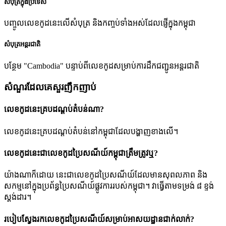
សំបុត្រក្នុងប្រទេស
បញ្ចូលលេខកូដនេះលើសំបុត្រ និងកញ្ចប់ទាំងអស់ដែលផ្ញើក្នុងកម្ពុជា
សំបុត្រអន្តរជាតិ
បន្ថែម "Cambodia" បន្ទាប់ពីលេខកូដសម្រាប់ការដឹកជញ្ជូនអន្តរជាតិ
សំណួរដែលគេសួរញឹកញាប់
លេខកូដនេះគ្របដណ្តប់តំបន់ណា?
លេខកូដនេះគ្របដណ្តប់តំបន់នៅកម្ពុជាដែលបង្ហាញខាងលើ។
លេខកូដនេះជាលេខកូដប្រៃសណីយ៍កម្ពុជាត្រឹមត្រូវឬ?
យ៉ាងណាក៏ដោយ នេះជាលេខកូដប្រៃសណីយ៍ដែលមានសុពលភាព និង
សកម្មនៅក្នុងប្រព័ន្ធប្រៃសណីយ៍ផ្លូវការរបស់កម្ពុជា។ វាធ្វើតាមទម្រង់ ៨ ខ្ទង់
ស្តង់ដារ។
របៀបស្វែងរកលេខកូដប្រៃសណីយ៍សម្រាប់អាសយដ្ឋានជាក់លាក់?