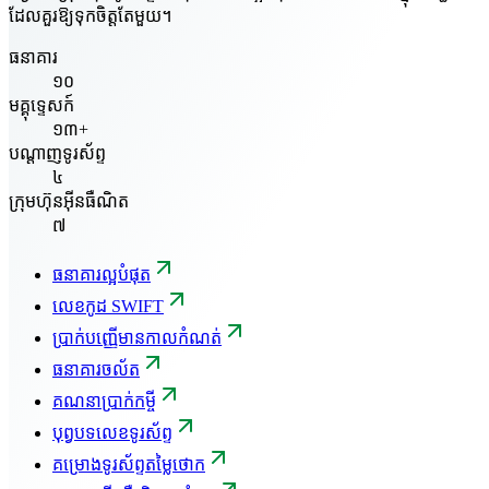
ដែលគួរឱ្យទុកចិត្តតែមួយ។
ធនាគារ
១០
មគ្គុទ្ទេសក៍
១៣+
បណ្តាញទូរស័ព្ទ
៤
ក្រុមហ៊ុនអ៊ីនធឺណិត
៧
ធនាគារល្អបំផុត
លេខកូដ SWIFT
ប្រាក់បញ្ញើមានកាលកំណត់
ធនាគារចល័ត
គណនាប្រាក់កម្ចី
បុព្វបទលេខទូរស័ព្ទ
គម្រោងទូរស័ព្ទតម្លៃថោក