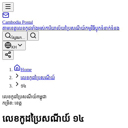
Cambodia
Postal
តាមខេត្ត
លេខកូដទាំងអស់
ការិយាល័យប្រៃសណីយ៍
កម្មវិធី
ប្លុក
ទំនាក់ទំនង
ស្វែងរក...
KH
Home
លេខកូដប្រៃសណីយ៍
១៤
លេខកូដប្រៃសណីយ៍កម្ពុជា
កម្រិត
:
ខេត្ត
លេខកូដប្រៃសណីយ៍ ១៤