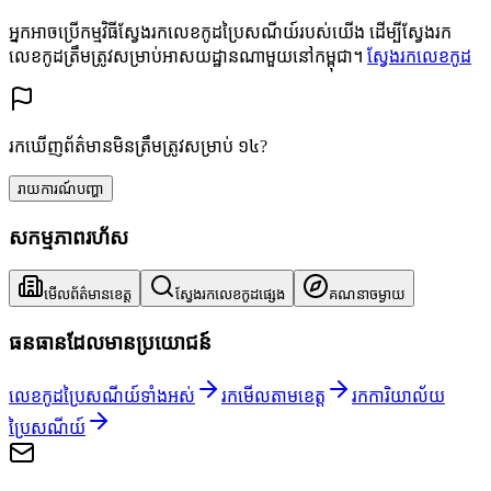
អ្នកអាចប្រើកម្មវិធីស្វែងរកលេខកូដប្រៃសណីយ៍របស់យើង ដើម្បីស្វែងរក
លេខកូដត្រឹមត្រូវសម្រាប់អាសយដ្ឋានណាមួយនៅកម្ពុជា។
ស្វែងរកលេខកូដ
រកឃើញព័ត៌មានមិនត្រឹមត្រូវសម្រាប់ ១៤?
រាយការណ៍បញ្ហា
សកម្មភាពរហ័ស
មើលព័ត៌មានខេត្ត
ស្វែងរកលេខកូដផ្សេង
គណនាចម្ងាយ
ធនធានដែលមានប្រយោជន៍
លេខកូដប្រៃសណីយ៍ទាំងអស់
រកមើលតាមខេត្ត
រកការិយាល័យ
ប្រៃសណីយ៍