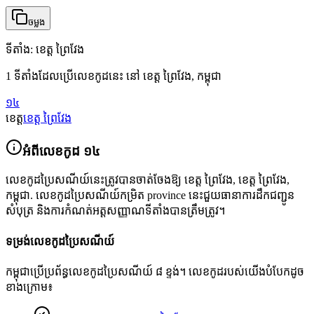
ចម្លង
ទីតាំង
:
ខេត្ត ព្រៃវែង
1 ទីតាំងដែលប្រើលេខកូដនេះ នៅ ខេត្ត ព្រៃវែង, កម្ពុជា
១៤
ខេត្ត
ខេត្ត ព្រៃវែង
អំពីលេខកូដ
១៤
លេខកូដប្រៃសណីយ៍នេះត្រូវបានចាត់ចែងឱ្យ
ខេត្ត ព្រៃវែង
,
ខេត្ត ព្រៃវែង
,
កម្ពុជា
.
លេខកូដប្រៃសណីយ៍កម្រិត province នេះជួយធានាការដឹកជញ្ជូន
សំបុត្រ និងការកំណត់អត្តសញ្ញាណទីតាំងបានត្រឹមត្រូវ។
ទម្រង់លេខកូដប្រៃសណីយ៍
កម្ពុជាប្រើប្រព័ន្ធលេខកូដប្រៃសណីយ៍ ៨ ខ្ទង់។ លេខកូដរបស់យើងបំបែកដូច
ខាងក្រោម៖