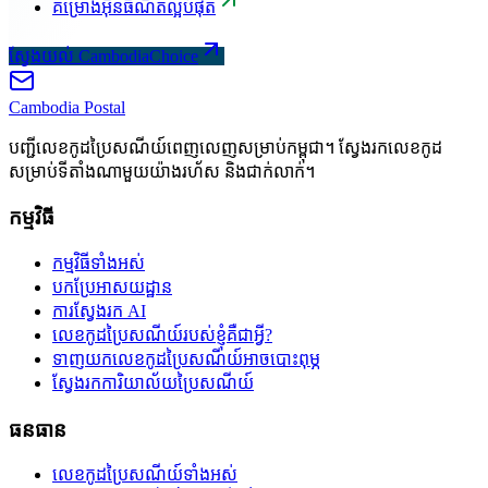
គម្រោងអ៊ីនធឺណិតល្អបំផុត
ស្វែងយល់ CambodiaChoice
Cambodia
Postal
បញ្ជីលេខកូដប្រៃសណីយ៍ពេញលេញសម្រាប់កម្ពុជា។ ស្វែងរកលេខកូដ
សម្រាប់ទីតាំងណាមួយយ៉ាងរហ័ស និងជាក់លាក់។
កម្មវិធី
កម្មវិធីទាំងអស់
បកប្រែអាសយដ្ឋាន
ការស្វែងរក AI
លេខកូដប្រៃសណីយ៍របស់ខ្ញុំគឺជាអ្វី?
ទាញយកលេខកូដប្រៃសណីយ៍អាចបោះពុម្ភ
ស្វែងរកការិយាល័យប្រៃសណីយ៍
ធនធាន
លេខកូដប្រៃសណីយ៍ទាំងអស់