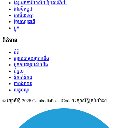
ស្វែងរកការិយាល័យប្រៃសណីយ៍
ផែនទីកម្ពុជា
រកមើលខេត្ត
ថ្ងៃបុណ្យជាតិ
ប្លុក
ព័ត៌មាន
អំពី
ផ្សាយជាមួយពួកយើង
អ្នកឧបត្ថម្ភរបស់យើង
ជំនួយ
ទំនាក់ទំនង
ភាពឯកជន
លក្ខខណ្ឌ
© រក្សាសិទ្ធិ 2026 CambodiaPostalCode។ រក្សាសិទ្ធិគ្រប់យ៉ាង។