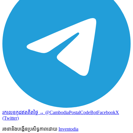
រកលេខកូដឥតគិតថ្លៃ → @CambodiaPostalCodeBot
Facebook
X
(Twitter)
រចនានិងបង្កើនប្រសិទ្ធភាពដោយ
Inventodia