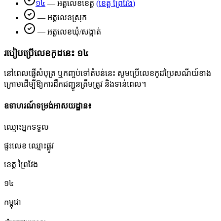
១៤
—
អត្តលេខខេត្ត
(
ខេត្ត ព្រៃវែង
)
—
អត្តលេខស្រុក
—
អត្តលេខឃុំ/សង្កាត់
របៀបប្រើលេខកូដនេះ
១៤
នៅពេលផ្ញើសំបុត្រ ឬកញ្ចប់ទៅតំបន់នេះ សូមប្រើលេខកូដប្រៃសណីយ៍ខាង
ក្រោមដើម្បីឱ្យការដឹកជញ្ជូនត្រឹមត្រូវ និងទាន់ពេល។
ឧទាហរណ៍ទម្រង់អាសយដ្ឋាន៖
ឈ្មោះអ្នកទទួល
ផ្ទះលេខ ឈ្មោះផ្លូវ
ខេត្ត ព្រៃវែង
១៤
កម្ពុជា