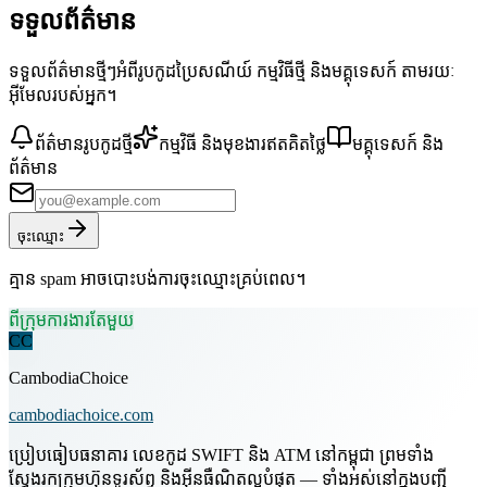
ទទួលព័ត៌មាន
ទទួលព័ត៌មានថ្មីៗអំពីរូបកូដប្រៃសណីយ៍ កម្មវិធីថ្មី និងមគ្គុទេសក៍ តាមរយៈ
អ៊ីមែលរបស់អ្នក។
ព័ត៌មានរូបកូដថ្មី
កម្មវិធី និងមុខងារឥតគិតថ្លៃ
មគ្គុទេសក៍ និង
ព័ត៌មាន
ចុះឈ្មោះ
គ្មាន spam អាចបោះបង់ការចុះឈ្មោះគ្រប់ពេល។
ពីក្រុមការងារតែមួយ
CC
CambodiaChoice
cambodiachoice.com
ប្រៀបធៀបធនាគារ លេខកូដ SWIFT និង ATM នៅកម្ពុជា ព្រមទាំង
ស្វែងរកក្រុមហ៊ុនទូរស័ព្ទ និងអ៊ីនធឺណិតល្អបំផុត — ទាំងអស់នៅក្នុងបញ្ជី