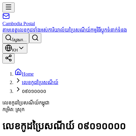
Cambodia
Postal
តាមខេត្ត
លេខកូដទាំងអស់
ការិយាល័យប្រៃសណីយ៍
កម្មវិធី
ប្លុក
ទំនាក់ទំនង
ស្វែងរក...
KH
Home
លេខកូដប្រៃសណីយ៍
០៩០១០០០០
លេខកូដប្រៃសណីយ៍កម្ពុជា
កម្រិត
:
ស្រុក
លេខកូដប្រៃសណីយ៍ ០៩០១០០០០