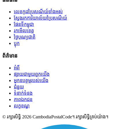
លេខកូដប្រៃសណីយ៍ទាំងអស់
ស្វែងរកការិយាល័យប្រៃសណីយ៍
ផែនទីកម្ពុជា
រកមើលខេត្ត
ថ្ងៃបុណ្យជាតិ
ប្លុក
ព័ត៌មាន
អំពី
ផ្សាយជាមួយពួកយើង
អ្នកឧបត្ថម្ភរបស់យើង
ជំនួយ
ទំនាក់ទំនង
ភាពឯកជន
លក្ខខណ្ឌ
© រក្សាសិទ្ធិ 2026 CambodiaPostalCode។ រក្សាសិទ្ធិគ្រប់យ៉ាង។