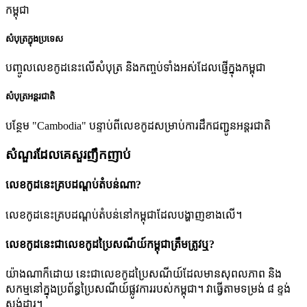
កម្ពុជា
សំបុត្រក្នុងប្រទេស
បញ្ចូលលេខកូដនេះលើសំបុត្រ និងកញ្ចប់ទាំងអស់ដែលផ្ញើក្នុងកម្ពុជា
សំបុត្រអន្តរជាតិ
បន្ថែម "Cambodia" បន្ទាប់ពីលេខកូដសម្រាប់ការដឹកជញ្ជូនអន្តរជាតិ
សំណួរដែលគេសួរញឹកញាប់
លេខកូដនេះគ្របដណ្តប់តំបន់ណា?
លេខកូដនេះគ្របដណ្តប់តំបន់នៅកម្ពុជាដែលបង្ហាញខាងលើ។
លេខកូដនេះជាលេខកូដប្រៃសណីយ៍កម្ពុជាត្រឹមត្រូវឬ?
យ៉ាងណាក៏ដោយ នេះជាលេខកូដប្រៃសណីយ៍ដែលមានសុពលភាព និង
សកម្មនៅក្នុងប្រព័ន្ធប្រៃសណីយ៍ផ្លូវការរបស់កម្ពុជា។ វាធ្វើតាមទម្រង់ ៨ ខ្ទង់
ស្តង់ដារ។