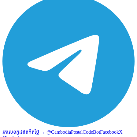
រកលេខកូដឥតគិតថ្លៃ → @CambodiaPostalCodeBot
Facebook
X