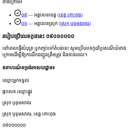
ខាងក្រោម៖
០៩
—
អត្តលេខខេត្ត
(
ខេត្ត កោះកុង
)
០១
—
អត្តលេខស្រុក
(
ស្រុក បុទុមសាគរ
)
របៀបប្រើលេខកូដនេះ
០៩០១០០០០
នៅពេលផ្ញើសំបុត្រ ឬកញ្ចប់ទៅតំបន់នេះ សូមប្រើលេខកូដប្រៃសណីយ៍ខាង
ក្រោមដើម្បីឱ្យការដឹកជញ្ជូនត្រឹមត្រូវ និងទាន់ពេល។
ឧទាហរណ៍ទម្រង់អាសយដ្ឋាន៖
ឈ្មោះអ្នកទទួល
ផ្ទះលេខ ឈ្មោះផ្លូវ
ស្រុក បុទុមសាគរ
ស្រុក បុទុមសាគរ
,
ខេត្ត កោះកុង
០៩០១០០០០