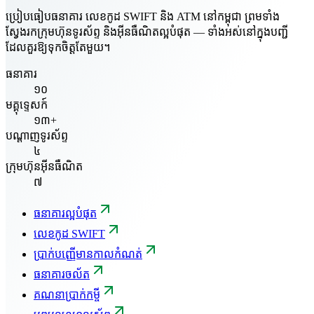
ប្រៀបធៀបធនាគារ លេខកូដ SWIFT និង ATM នៅកម្ពុជា ព្រមទាំង
ស្វែងរកក្រុមហ៊ុនទូរស័ព្ទ និងអ៊ីនធឺណិតល្អបំផុត — ទាំងអស់នៅក្នុងបញ្ជី
ដែលគួរឱ្យទុកចិត្តតែមួយ។
ធនាគារ
១០
មគ្គុទ្ទេសក៍
១៣+
បណ្តាញទូរស័ព្ទ
៤
ក្រុមហ៊ុនអ៊ីនធឺណិត
៧
ធនាគារល្អបំផុត
លេខកូដ SWIFT
ប្រាក់បញ្ញើមានកាលកំណត់
ធនាគារចល័ត
គណនាប្រាក់កម្ចី