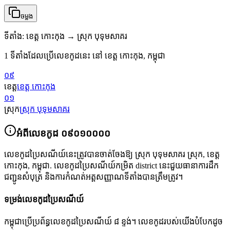
ចម្លង
ទីតាំង
:
ខេត្ត កោះកុង → ស្រុក បុទុមសាគរ
1 ទីតាំងដែលប្រើលេខកូដនេះ នៅ ខេត្ត កោះកុង, កម្ពុជា
០៩
ខេត្ត
ខេត្ត កោះកុង
០១
ស្រុក
ស្រុក បុទុមសាគរ
អំពីលេខកូដ
០៩០១០០០០
លេខកូដប្រៃសណីយ៍នេះត្រូវបានចាត់ចែងឱ្យ
ស្រុក បុទុមសាគរ ស្រុក
,
ខេត្ត
កោះកុង
,
កម្ពុជា
.
លេខកូដប្រៃសណីយ៍កម្រិត district នេះជួយធានាការដឹក
ជញ្ជូនសំបុត្រ និងការកំណត់អត្តសញ្ញាណទីតាំងបានត្រឹមត្រូវ។
ទម្រង់លេខកូដប្រៃសណីយ៍
កម្ពុជាប្រើប្រព័ន្ធលេខកូដប្រៃសណីយ៍ ៨ ខ្ទង់។ លេខកូដរបស់យើងបំបែកដូច