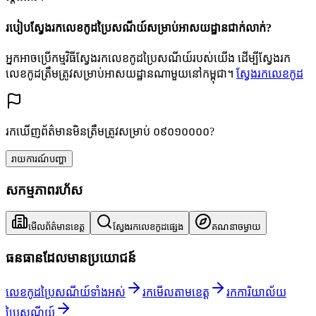
របៀបស្វែងរកលេខកូដប្រៃសណីយ៍សម្រាប់អាសយដ្ឋានជាក់លាក់?
អ្នកអាចប្រើកម្មវិធីស្វែងរកលេខកូដប្រៃសណីយ៍របស់យើង ដើម្បីស្វែងរក
លេខកូដត្រឹមត្រូវសម្រាប់អាសយដ្ឋានណាមួយនៅកម្ពុជា។
ស្វែងរកលេខកូដ
រកឃើញព័ត៌មានមិនត្រឹមត្រូវសម្រាប់ ០៩០១០០០០?
រាយការណ៍បញ្ហា
សកម្មភាពរហ័ស
មើលព័ត៌មានខេត្ត
ស្វែងរកលេខកូដផ្សេង
គណនាចម្ងាយ
ធនធានដែលមានប្រយោជន៍
លេខកូដប្រៃសណីយ៍ទាំងអស់
រកមើលតាមខេត្ត
រកការិយាល័យ
ប្រៃសណីយ៍