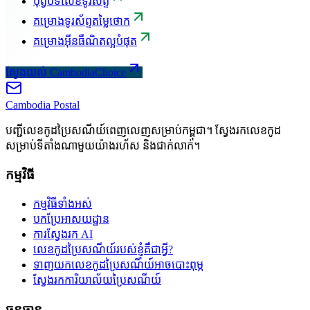
បុព្វបទលេខទូរស័ព្ទ
គម្រោងទូរស័ព្ទតម្លៃថោក
គម្រោងអ៊ីនធឺណិតល្អបំផុត
ស្វែងយល់ CambodiaChoice
Cambodia
Postal
បញ្ជីលេខកូដប្រៃសណីយ៍ពេញលេញសម្រាប់កម្ពុជា។ ស្វែងរកលេខកូដ
សម្រាប់ទីតាំងណាមួយយ៉ាងរហ័ស និងជាក់លាក់។
កម្មវិធី
កម្មវិធីទាំងអស់
បកប្រែអាសយដ្ឋាន
ការស្វែងរក AI
លេខកូដប្រៃសណីយ៍របស់ខ្ញុំគឺជាអ្វី?
ទាញយកលេខកូដប្រៃសណីយ៍អាចបោះពុម្ភ
ស្វែងរកការិយាល័យប្រៃសណីយ៍
ធនធាន