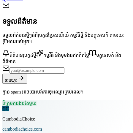
ទទួលព័ត៌មាន
ទទួលព័ត៌មានថ្មីៗអំពីរូបកូដប្រៃសណីយ៍ កម្មវិធីថ្មី និងមគ្គុទេសក៍ តាមរយៈ
អ៊ីមែលរបស់អ្នក។
ព័ត៌មានរូបកូដថ្មី
កម្មវិធី និងមុខងារឥតគិតថ្លៃ
មគ្គុទេសក៍ និង
ព័ត៌មាន
ចុះឈ្មោះ
គ្មាន spam អាចបោះបង់ការចុះឈ្មោះគ្រប់ពេល។
ពីក្រុមការងារតែមួយ
CC
CambodiaChoice
cambodiachoice.com