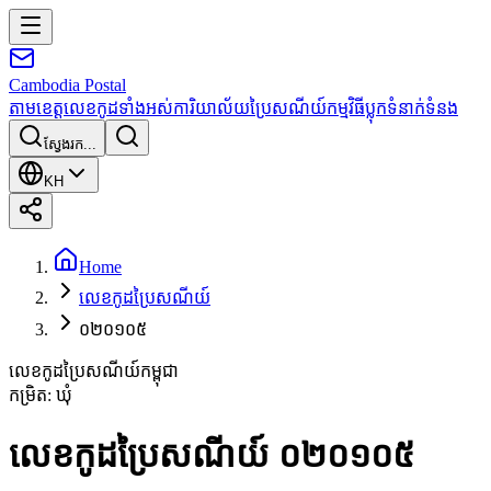
Cambodia
Postal
តាមខេត្ត
លេខកូដទាំងអស់
ការិយាល័យប្រៃសណីយ៍
កម្មវិធី
ប្លុក
ទំនាក់ទំនង
ស្វែងរក...
KH
Home
លេខកូដប្រៃសណីយ៍
០២០១០៥
លេខកូដប្រៃសណីយ៍កម្ពុជា
កម្រិត
:
ឃុំ
លេខកូដប្រៃសណីយ៍ ០២០១០៥