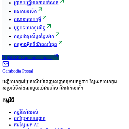
ប្រាក់បញ្ញើមានកាលកំណត់
ធនាគារចល័ត
គណនាប្រាក់កម្ចី
បុព្វបទលេខទូរស័ព្ទ
គម្រោងទូរស័ព្ទតម្លៃថោក
គម្រោងអ៊ីនធឺណិតល្អបំផុត
ស្វែងយល់ CambodiaChoice
Cambodia
Postal
បញ្ជីលេខកូដប្រៃសណីយ៍ពេញលេញសម្រាប់កម្ពុជា។ ស្វែងរកលេខកូដ
សម្រាប់ទីតាំងណាមួយយ៉ាងរហ័ស និងជាក់លាក់។
កម្មវិធី
កម្មវិធីទាំងអស់
បកប្រែអាសយដ្ឋាន
ការស្វែងរក AI