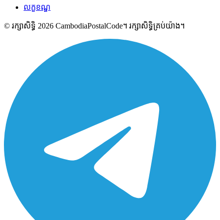
លក្ខខណ្ឌ
© រក្សាសិទ្ធិ 2026 CambodiaPostalCode។ រក្សាសិទ្ធិគ្រប់យ៉ាង។