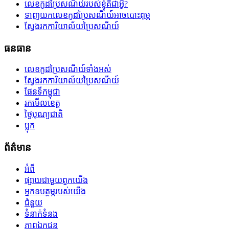
លេខកូដប្រៃសណីយ៍របស់ខ្ញុំគឺជាអ្វី?
ទាញយកលេខកូដប្រៃសណីយ៍អាចបោះពុម្ភ
ស្វែងរកការិយាល័យប្រៃសណីយ៍
ធនធាន
លេខកូដប្រៃសណីយ៍ទាំងអស់
ស្វែងរកការិយាល័យប្រៃសណីយ៍
ផែនទីកម្ពុជា
រកមើលខេត្ត
ថ្ងៃបុណ្យជាតិ
ប្លុក
ព័ត៌មាន
អំពី
ផ្សាយជាមួយពួកយើង
អ្នកឧបត្ថម្ភរបស់យើង
ជំនួយ
ទំនាក់ទំនង
ភាពឯកជន