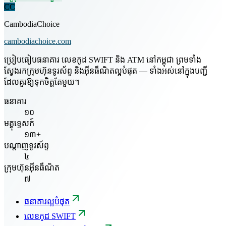
CC
CambodiaChoice
cambodiachoice.com
ប្រៀបធៀបធនាគារ លេខកូដ SWIFT និង ATM នៅកម្ពុជា ព្រមទាំង
ស្វែងរកក្រុមហ៊ុនទូរស័ព្ទ និងអ៊ីនធឺណិតល្អបំផុត — ទាំងអស់នៅក្នុងបញ្ជី
ដែលគួរឱ្យទុកចិត្តតែមួយ។
ធនាគារ
១០
មគ្គុទ្ទេសក៍
១៣+
បណ្តាញទូរស័ព្ទ
៤
ក្រុមហ៊ុនអ៊ីនធឺណិត
៧
ធនាគារល្អបំផុត
លេខកូដ SWIFT