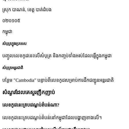
ស្រុក បាណន់
,
ខេត្ត បាត់ដំបង
០២០១០៥
កម្ពុជា
សំបុត្រក្នុងប្រទេស
បញ្ចូលលេខកូដនេះលើសំបុត្រ និងកញ្ចប់ទាំងអស់ដែលផ្ញើក្នុងកម្ពុជា
សំបុត្រអន្តរជាតិ
បន្ថែម "Cambodia" បន្ទាប់ពីលេខកូដសម្រាប់ការដឹកជញ្ជូនអន្តរជាតិ
សំណួរដែលគេសួរញឹកញាប់
លេខកូដនេះគ្របដណ្តប់តំបន់ណា?
លេខកូដនេះគ្របដណ្តប់តំបន់នៅកម្ពុជាដែលបង្ហាញខាងលើ។