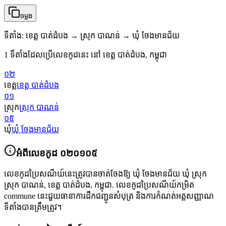
ចម្លង
ទីតាំង
:
ខេត្ត បាត់ដំបង → ស្រុក បាណន់ → ឃុំ ចែងមានជ័យ
1 ទីតាំងដែលប្រើលេខកូដនេះ នៅ ខេត្ត បាត់ដំបង, កម្ពុជា
០២
ខេត្ត
ខេត្ត បាត់ដំបង
០១
ស្រុក
ស្រុក បាណន់
០៥
ឃុំ
ឃុំ ចែងមានជ័យ
អំពីលេខកូដ
០២០១០៥
លេខកូដប្រៃសណីយ៍នេះត្រូវបានចាត់ចែងឱ្យ
ឃុំ ចែងមានជ័យ ឃុំ ស្រុក
ស្រុក បាណន់
,
ខេត្ត បាត់ដំបង
,
កម្ពុជា
.
លេខកូដប្រៃសណីយ៍កម្រិត
commune នេះជួយធានាការដឹកជញ្ជូនសំបុត្រ និងការកំណត់អត្តសញ្ញាណ
ទីតាំងបានត្រឹមត្រូវ។