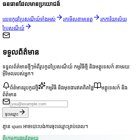
ធនធានដែលមានប្រយោជន៍
លេខកូដប្រៃសណីយ៍ទាំងអស់
រកមើលតាមខេត្ត
រកការិយាល័យ
ប្រៃសណីយ៍
ទទួលព័ត៌មាន
ទទួលព័ត៌មានថ្មីៗអំពីរូបកូដប្រៃសណីយ៍ កម្មវិធីថ្មី និងមគ្គុទេសក៍ តាមរយៈ
អ៊ីមែលរបស់អ្នក។
ព័ត៌មានរូបកូដថ្មី
កម្មវិធី និងមុខងារឥតគិតថ្លៃ
មគ្គុទេសក៍ និង
ព័ត៌មាន
ចុះឈ្មោះ
គ្មាន spam អាចបោះបង់ការចុះឈ្មោះគ្រប់ពេល។
ពីក្រុមការងារតែមួយ