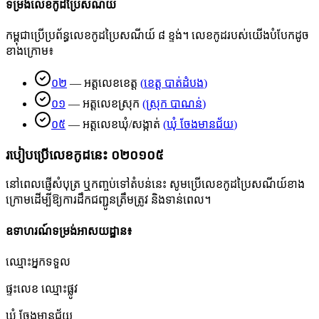
ទម្រង់លេខកូដប្រៃសណីយ៍
កម្ពុជាប្រើប្រព័ន្ធលេខកូដប្រៃសណីយ៍ ៨ ខ្ទង់។ លេខកូដរបស់យើងបំបែកដូច
ខាងក្រោម៖
០២
—
អត្តលេខខេត្ត
(
ខេត្ត បាត់ដំបង
)
០១
—
អត្តលេខស្រុក
(
ស្រុក បាណន់
)
០៥
—
អត្តលេខឃុំ/សង្កាត់
(
ឃុំ ចែងមានជ័យ
)
របៀបប្រើលេខកូដនេះ
០២០១០៥
នៅពេលផ្ញើសំបុត្រ ឬកញ្ចប់ទៅតំបន់នេះ សូមប្រើលេខកូដប្រៃសណីយ៍ខាង
ក្រោមដើម្បីឱ្យការដឹកជញ្ជូនត្រឹមត្រូវ និងទាន់ពេល។
ឧទាហរណ៍ទម្រង់អាសយដ្ឋាន៖
ឈ្មោះអ្នកទទួល
ផ្ទះលេខ ឈ្មោះផ្លូវ
ឃុំ ចែងមានជ័យ