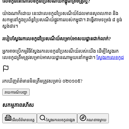
លេខកូដនេះជាលេខកូដប្រៃសណីយ៍កម្ពុជាត្រឹមត្រូវឬ?
យ៉ាងណាក៏ដោយ នេះជាលេខកូដប្រៃសណីយ៍ដែលមានសុពលភាព និង
សកម្មនៅក្នុងប្រព័ន្ធប្រៃសណីយ៍ផ្លូវការរបស់កម្ពុជា។ វាធ្វើតាមទម្រង់ ៨ ខ្ទង់
ស្តង់ដារ។
របៀបស្វែងរកលេខកូដប្រៃសណីយ៍សម្រាប់អាសយដ្ឋានជាក់លាក់?
អ្នកអាចប្រើកម្មវិធីស្វែងរកលេខកូដប្រៃសណីយ៍របស់យើង ដើម្បីស្វែងរក
លេខកូដត្រឹមត្រូវសម្រាប់អាសយដ្ឋានណាមួយនៅកម្ពុជា។
ស្វែងរកលេខកូដ
រកឃើញព័ត៌មានមិនត្រឹមត្រូវសម្រាប់ ០២០១០៥?
រាយការណ៍បញ្ហា
សកម្មភាពរហ័ស
មើលព័ត៌មានខេត្ត
ស្វែងរកលេខកូដផ្សេង
គណនាចម្ងាយ