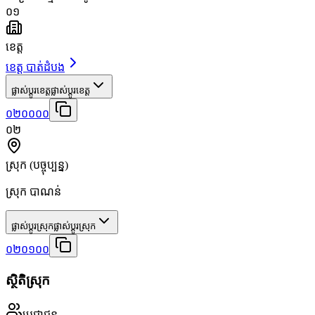
០១
ខេត្ត
ខេត្ត បាត់ដំបង
ផ្លាស់ប្តូរខេត្ត
ផ្លាស់ប្តូរខេត្ត
០២០០០០
០២
ស្រុក
(បច្ចុប្បន្ន)
ស្រុក បាណន់
ផ្លាស់ប្តូរស្រុក
ផ្លាស់ប្តូរស្រុក
០២០១០០
ស្ថិតិស្រុក
ប្រជាជន