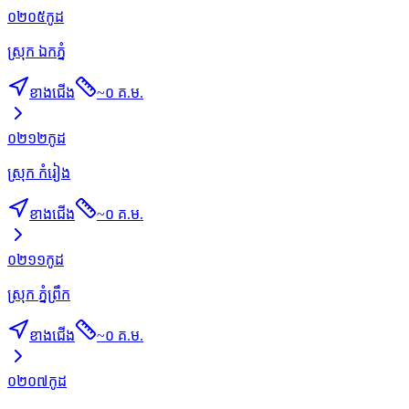
០២០៥
កូដ
ស្រុក ឯកភ្នំ
ខាងជើង
~
០ គ.ម.
០២១២
កូដ
ស្រុក កំរៀង
ខាងជើង
~
០ គ.ម.
០២១១
កូដ
ស្រុក ភ្នំព្រឹក
ខាងជើង
~
០ គ.ម.
០២០៧
កូដ