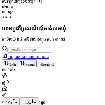
លេខកូដពេញ៖
០២០១
០២
ខេត្ត
០១
ស្រុក
XX
ឃុំ
លេខកូដប្រៃសណីយ៍ចាត់តាមឃុំ
រកមើលឃុំ ៨ និងភូមិទាំងអស់ក្នុង ស្រុក បាណន់
ទាញយកបញ្ជីអាចបោះពុម្ភបាន
ទីតាំង
លេខកូដ
ពង្រីកទាំងអស់
៨៥
ទីតាំង
ឃុំ
ភូមិ
#
ចម្លង
ទីតាំង
លេខកូដ