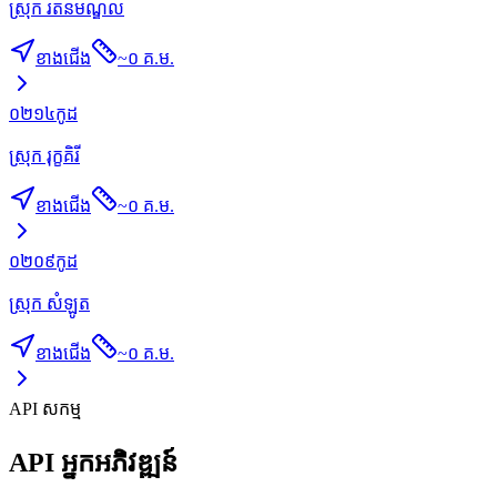
ស្រុក រតនមណ្ឌល
ខាងជើង
~
០ គ.ម.
០២១៤
កូដ
ស្រុក រុក្ខគិរី
ខាងជើង
~
០ គ.ម.
០២០៩
កូដ
ស្រុក សំឡូត
ខាងជើង
~
០ គ.ម.
API សកម្ម
API អ្នកអភិវឌ្ឍន៍