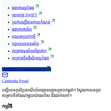
ធនាគារល្អបំផុត
លេខកូដ SWIFT
ប្រាក់បញ្ញើមានកាលកំណត់
ធនាគារចល័ត
គណនាប្រាក់កម្ចី
បុព្វបទលេខទូរស័ព្ទ
គម្រោងទូរស័ព្ទតម្លៃថោក
គម្រោងអ៊ីនធឺណិតល្អបំផុត
ស្វែងយល់ CambodiaChoice
Cambodia
Postal
បញ្ជីលេខកូដប្រៃសណីយ៍ពេញលេញសម្រាប់កម្ពុជា។ ស្វែងរកលេខកូដ
សម្រាប់ទីតាំងណាមួយយ៉ាងរហ័ស និងជាក់លាក់។
កម្មវិធី