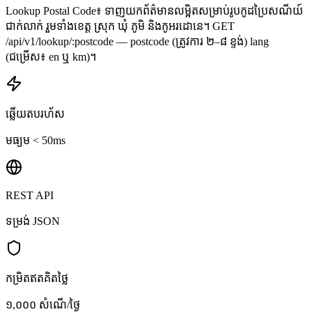
Lookup Postal Code៖ ទាញយកព័ត៌មានលម្អិតសម្រាប់រូបកូដប្រៃសណីយ៍
ជាក់លាក់ រួមទាំងខេត្ត ស្រុក ឃុំ ភូមិ និងកូអរដោនេ។ GET
/api/v1/lookup/:postcode — postcode (ត្រូវការ ២–៨ ខ្ទង់) lang
(ជម្រើស៖ en ឬ km)។
ឆ្លើយតបរហ័ស
មធ្យម < 50ms
REST API
ទម្រង់ JSON
កម្រិតឥតគិតថ្លៃ
១,០០០ សំណើ/ថ្ងៃ