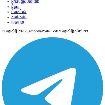
អ្នកឧបត្ថម្ភរបស់យើង
ជំនួយ
ទំនាក់ទំនង
ភាពឯកជន
លក្ខខណ្ឌ
© រក្សាសិទ្ធិ 2026 CambodiaPostalCode។ រក្សាសិទ្ធិគ្រប់យ៉ាង។