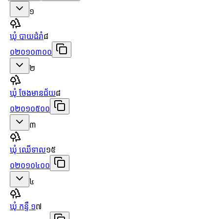
១
ឃុំ បាយដំរាំ
៨
០២០១០៣០០
២
ឃុំ ចែងមានជ័យ
៨
០២០១០៥០០
៣
ឃុំ ឈើទាល
១៥
០២០១០៤០០
៤
ឃុំ កន្ទឺ ១
៧