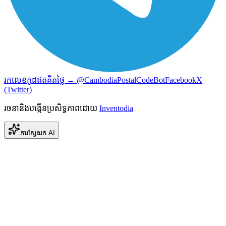
រកលេខកូដឥតគិតថ្លៃ → @CambodiaPostalCodeBot
Facebook
X
(Twitter)
រចនានិងបង្កើនប្រសិទ្ធភាពដោយ
Inventodia
ការស្វែងរក AI