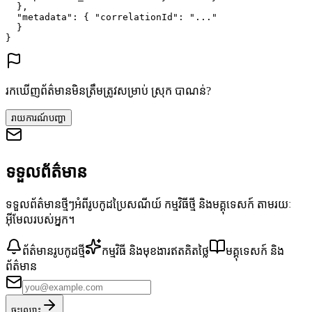
},
"metadata"
: {
"correlationId"
: 
"..."
}
}
រកឃើញព័ត៌មានមិនត្រឹមត្រូវសម្រាប់ ស្រុក បាណន់?
រាយការណ៍បញ្ហា
ទទួលព័ត៌មាន
ទទួលព័ត៌មានថ្មីៗអំពីរូបកូដប្រៃសណីយ៍ កម្មវិធីថ្មី និងមគ្គុទេសក៍ តាមរយៈ
អ៊ីមែលរបស់អ្នក។
ព័ត៌មានរូបកូដថ្មី
កម្មវិធី និងមុខងារឥតគិតថ្លៃ
មគ្គុទេសក៍ និង
ព័ត៌មាន
ចុះឈ្មោះ