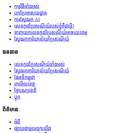
កម្មវិធីទាំងអស់
បកប្រែអាសយដ្ឋាន
ការស្វែងរក AI
លេខកូដប្រៃសណីយ៍របស់ខ្ញុំគឺជាអ្វី?
ទាញយកលេខកូដប្រៃសណីយ៍អាចបោះពុម្ភ
ស្វែងរកការិយាល័យប្រៃសណីយ៍
ធនធាន
លេខកូដប្រៃសណីយ៍ទាំងអស់
ស្វែងរកការិយាល័យប្រៃសណីយ៍
ផែនទីកម្ពុជា
រកមើលខេត្ត
ថ្ងៃបុណ្យជាតិ
ប្លុក
ព័ត៌មាន
អំពី
ផ្សាយជាមួយពួកយើង