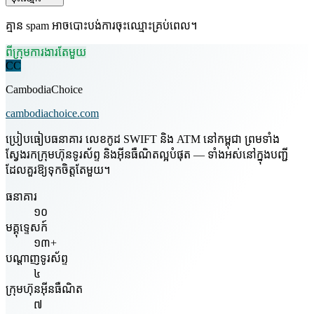
គ្មាន spam អាចបោះបង់ការចុះឈ្មោះគ្រប់ពេល។
ពីក្រុមការងារតែមួយ
CC
CambodiaChoice
cambodiachoice.com
ប្រៀបធៀបធនាគារ លេខកូដ SWIFT និង ATM នៅកម្ពុជា ព្រមទាំង
ស្វែងរកក្រុមហ៊ុនទូរស័ព្ទ និងអ៊ីនធឺណិតល្អបំផុត — ទាំងអស់នៅក្នុងបញ្ជី
ដែលគួរឱ្យទុកចិត្តតែមួយ។
ធនាគារ
១០
មគ្គុទ្ទេសក៍
១៣+
បណ្តាញទូរស័ព្ទ
៤
ក្រុមហ៊ុនអ៊ីនធឺណិត
៧