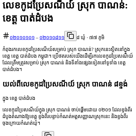
លេខកូដប្រៃសណីយ៍ ស្រុក បាណន់:
ខេត្ត បាត់ដំបង
០២០១០១០១
–
០២០១០៨១១
៨ ឃុំ · ៧៧ ភូមិ
កំពុងរកលេខកូដប្រៃសណីយ៍សម្រាប់ ស្រុក បាណន់? ស្រុកនេះស្ថិតនៅក្នុង
ខេត្ត ខេត្ត បាត់ដំបង កម្ពុជា។ ប្រើថតរបស់យើងដើម្បីរកលេខកូដប្រៃសណីយ៍
ដែលត្រឹមត្រូវសម្រាប់ ស្រុក បាណន់ និងទីតាំងផ្សេងទៀតនៅទូទាំង ខេត្ត
បាត់ដំបង។
យល់ពីលេខកូដប្រៃសណីយ៍ ស្រុក បាណន់ ៨ខ្ទង់
ក្នុង ខេត្ត បាត់ដំបង
លេខកូដប្រៃសណីយ៍ក្នុង ស្រុក បាណន់ ចាប់ផ្តើមដោយ ០២០១ ដែលខ្ទង់ពីរ
ដំបូងតំណាងឱ្យខេត្ត ខ្ទង់ពីរបន្ទាប់កំណត់អត្តសញ្ញាណស្រុកនេះ និងខ្ទង់ពីរ
ចុងក្រោយកំណត់ឃុំ។