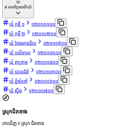
ឃ
៨
លេខប្រៃសណីយ៍
ឃុំ កន្ទឺ ១
០២០១០១០០
ឃុំ កន្ទឺ ២
០២០១០២០០
ឃុំ ចែងមានជ័យ
០២០១០៥០០
ឃុំ ឈើទាល
០២០១០៤០០
ឃុំ តាគ្រាម
០២០១០៨០០
ឃុំ បាយដំរាំ
០២០១០៣០០
ឃុំ ភ្នំសំពៅ
០២០១០៦០០
ឃុំ ស្នឹង
០២០១០៧០០
ស្រុកជិតខាង
រកឃើញ 6 ស្រុក ជិតខាង