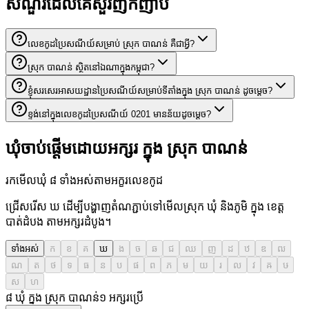
សំណួរដែលគេសួរញឹកញាប់
លេខកូដប្រៃសណីយ៍សម្រាប់ ស្រុក បាណន់ គឺជាអ្វី?
ស្រុក បាណន់ ស្ថិតនៅឯណាក្នុងកម្ពុជា?
ខ្ញុំសរសេរអាសយដ្ឋានប្រៃសណីយ៍សម្រាប់ទីតាំងក្នុង ស្រុក បាណន់ ដូចម្តេច?
ខ្ទង់នៅក្នុងលេខកូដប្រៃសណីយ៍ 0201 មានន័យដូចម្តេច?
ឃុំចាប់ផ្តើមដោយអក្សរ ក្នុង ស្រុក បាណន់
រកមើលឃុំ ៨ ទាំងអស់តាមអក្ខរលេខកូដ
ជ្រើសរើស ឃ ដើម្បីបង្ហាញតំណភ្ជាប់ទៅមើលស្រុក ឃុំ និងភូមិ ក្នុង ខេត្ត
បាត់ដំបង តាមអក្សរដំបូង។
ទាំងអស់
ក
ខ
គ
ឃ
ង
ច
ឆ
ជ
ឈ
ញ
ដ
ឋ
ឌ
ឍ
ណ
ត
ថ
ទ
ធ
ន
ប
ផ
ព
ភ
ម
យ
រ
ល
វ
ឝ
ឞ
ស
ហ
៨ ឃុំ ក្នុង ស្រុក បាណន់
១
អក្សរប្រើ