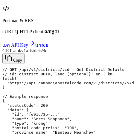
Postman & REST
cURL ឬ HTTP client ណាមួយ
យក API Key
ឯកសារ
GET /api/v1/districts/:id
Copy
// GET /api/v1/districts/:id — Get District Details
// id: district UUID, lang (optional): en | km
fetch
(
"https://api.cambodiapostalcode.com/v1/districts/757d
)
// Example response
{
"statusCode"
: 
200
,
"data"
: {
"id"
: 
"fe91c73b-..."
,
"name"
: 
"Serei Saophoan"
,
"type"
: 
"krong"
,
"postal_code_prefix"
: 
"106"
,
"province_name"
: 
"Banteay Meanchey"