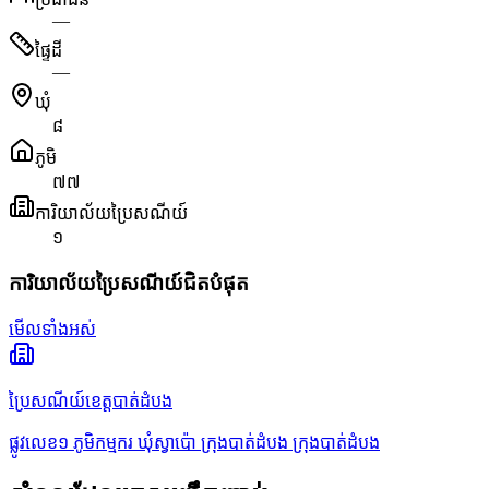
—
ផ្ទៃដី
—
ឃុំ
៨
ភូមិ
៧៧
ការិយាល័យប្រៃសណីយ៍
១
ការិយាល័យប្រៃសណីយ៍ជិតបំផុត
មើលទាំងអស់
ប្រៃសណីយ៍ខេត្តបាត់ដំបង
ផ្លូវលេខ១ ភូមិកម្មករ ឃុំស្វាប៉ោ ក្រុងបាត់ដំបង ក្រុងបាត់ដំបង