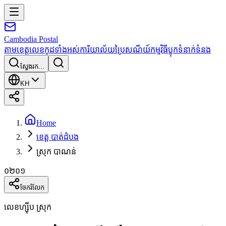
Cambodia
Postal
តាមខេត្ត
លេខកូដទាំងអស់
ការិយាល័យប្រៃសណីយ៍
កម្មវិធី
ប្លុក
ទំនាក់ទំនង
ស្វែងរក...
KH
Home
ខេត្ត បាត់ដំបង
ស្រុក បាណន់
០២០១
ចែករំលែក
លេខហ្ស៊ីប ស្រុក