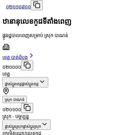
០២០១០៨០០
ឋានានុលេខកូដទីតាំងពេញ
ផ្លូវរដ្ឋបាលពេញសម្រាប់ ស្រុក បាណន់
ខេត្ត បាត់ដំបង
០២០០០០
ខេត្ត
ផ្លាស់ប្តូរខេត្ត
ផ្លាស់ប្តូរខេត្ត
ស្រុក បាណន់
០២០១០០
ស្រុក
· បច្ចុប្បន្ន
ផ្លាស់ប្តូរស្រុក
ផ្លាស់ប្តូរស្រុក
#
កម្រិត
ឈ្មោះ
លេខកូដ