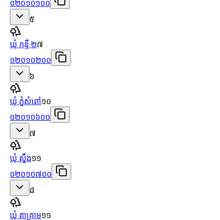
០២០១០១០០
៥
ឃុំ កន្ទឺ ២
៧
០២០១០២០០
៦
ឃុំ ភ្នំសំពៅ
១០
០២០១០៦០០
៧
ឃុំ ស្នឹង
១១
០២០១០៧០០
៨
ឃុំ តាគ្រាម
១១