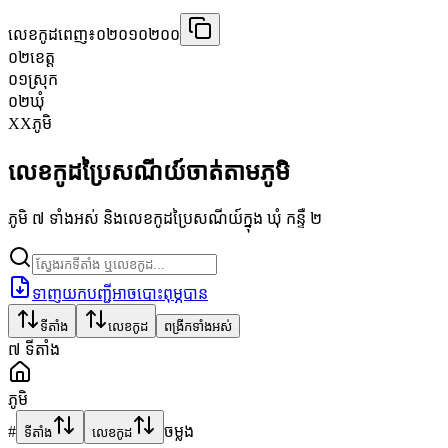
លេខកូដពេញ៖
០២០១០២០០
០២
ខេត្ត
០១
ស្រុក
០២
ឃុំ
XX
ភូមិ
លេខកូដប្រៃសណីយ៍ចាត់តាមភូមិ
ភូមិ ៧ ទាំងអស់ និងលេខកូដប្រៃសណីយ៍ក្នុង ឃុំ កន្ទឺ ២
ទាញយកបញ្ជីអាចបោះពុម្ភបាន
ទីតាំង
លេខកូដ
ពង្រីកទាំងអស់
៧
ទីតាំង
ភូមិ
#
ចម្លង
ទីតាំង
លេខកូដ