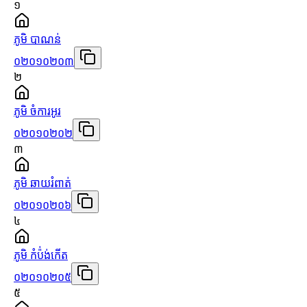
១
ភូមិ បាណន់
០២០១០២០៣
២
ភូមិ ចំការអូរ
០២០១០២០២
៣
ភូមិ ឆាយរំពាត់
០២០១០២០៦
៤
ភូមិ កំប៉់ង់កើត
០២០១០២០៥
៥