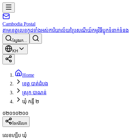
Cambodia
Postal
តាមខេត្ត
លេខកូដទាំងអស់
ការិយាល័យប្រៃសណីយ៍
កម្មវិធី
ប្លុក
ទំនាក់ទំនង
ស្វែងរក...
KH
Home
ខេត្ត បាត់ដំបង
ស្រុក បាណន់
ឃុំ កន្ទឺ ២
០២០១០២០០
ចែករំលែក
លេខហ្ស៊ីប ឃុំ