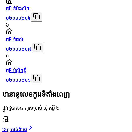
ភូមិ កំប៉ង់លិច
០២០១០២០៤
៦
ភូមិ ភ្នំគល់
០២០១០២០៧
៧
ភូមិ ប៉ុស្ដិកន្ទឺ
០២០១០២០១
ឋានានុលេខកូដទីតាំងពេញ
ផ្លូវរដ្ឋបាលពេញសម្រាប់ ឃុំ កន្ទឺ ២
ខេត្ត បាត់ដំបង