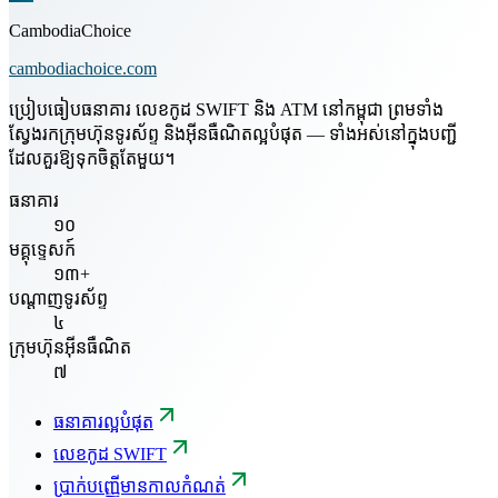
CambodiaChoice
cambodiachoice.com
ប្រៀបធៀបធនាគារ លេខកូដ SWIFT និង ATM នៅកម្ពុជា ព្រមទាំង
ស្វែងរកក្រុមហ៊ុនទូរស័ព្ទ និងអ៊ីនធឺណិតល្អបំផុត — ទាំងអស់នៅក្នុងបញ្ជី
ដែលគួរឱ្យទុកចិត្តតែមួយ។
ធនាគារ
១០
មគ្គុទ្ទេសក៍
១៣+
បណ្តាញទូរស័ព្ទ
៤
ក្រុមហ៊ុនអ៊ីនធឺណិត
៧
ធនាគារល្អបំផុត
លេខកូដ SWIFT
ប្រាក់បញ្ញើមានកាលកំណត់