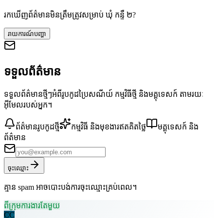
រកឃើញព័ត៌មានមិនត្រឹមត្រូវសម្រាប់ ឃុំ កន្ទឺ ២?
រាយការណ៍បញ្ហា
ទទួលព័ត៌មាន
ទទួលព័ត៌មានថ្មីៗអំពីរូបកូដប្រៃសណីយ៍ កម្មវិធីថ្មី និងមគ្គុទេសក៍ តាមរយៈ
អ៊ីមែលរបស់អ្នក។
ព័ត៌មានរូបកូដថ្មី
កម្មវិធី និងមុខងារឥតគិតថ្លៃ
មគ្គុទេសក៍ និង
ព័ត៌មាន
ចុះឈ្មោះ
គ្មាន spam អាចបោះបង់ការចុះឈ្មោះគ្រប់ពេល។
ពីក្រុមការងារតែមួយ
CC