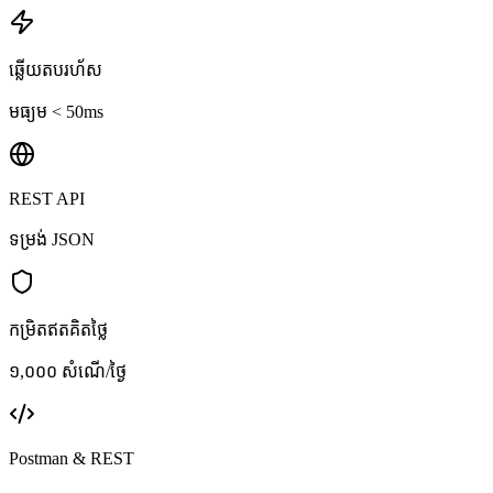
ឆ្លើយតបរហ័ស
មធ្យម < 50ms
REST API
ទម្រង់ JSON
កម្រិតឥតគិតថ្លៃ
១,០០០ សំណើ/ថ្ងៃ
Postman & REST