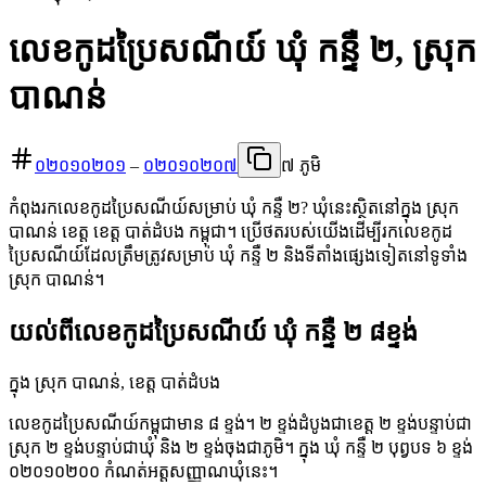
លេខកូដប្រៃសណីយ៍ ឃុំ កន្ទឺ ២, ស្រុក
បាណន់
០២០១០២០១
–
០២០១០២០៧
៧ ភូមិ
កំពុងរកលេខកូដប្រៃសណីយ៍សម្រាប់ ឃុំ កន្ទឺ ២? ឃុំនេះស្ថិតនៅក្នុង ស្រុក
បាណន់ ខេត្ត ខេត្ត បាត់ដំបង កម្ពុជា។ ប្រើថតរបស់យើងដើម្បីរកលេខកូដ
ប្រៃសណីយ៍ដែលត្រឹមត្រូវសម្រាប់ ឃុំ កន្ទឺ ២ និងទីតាំងផ្សេងទៀតនៅទូទាំង
ស្រុក បាណន់។
យល់ពីលេខកូដប្រៃសណីយ៍ ឃុំ កន្ទឺ ២ ៨ខ្ទង់
ក្នុង ស្រុក បាណន់, ខេត្ត បាត់ដំបង
លេខកូដប្រៃសណីយ៍កម្ពុជាមាន ៨ ខ្ទង់។ ២ ខ្ទង់ដំបូងជាខេត្ត ២ ខ្ទង់បន្ទាប់ជា
ស្រុក ២ ខ្ទង់បន្ទាប់ជាឃុំ និង ២ ខ្ទង់ចុងជាភូមិ។ ក្នុង ឃុំ កន្ទឺ ២ បុព្វបទ ៦ ខ្ទង់
០២០១០២០០ កំណត់អត្តសញ្ញាណឃុំនេះ។