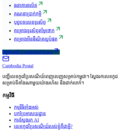
ធនាគារចល័ត
គណនាប្រាក់កម្ចី
បុព្វបទលេខទូរស័ព្ទ
គម្រោងទូរស័ព្ទតម្លៃថោក
គម្រោងអ៊ីនធឺណិតល្អបំផុត
ស្វែងយល់ CambodiaChoice
Cambodia
Postal
បញ្ជីលេខកូដប្រៃសណីយ៍ពេញលេញសម្រាប់កម្ពុជា។ ស្វែងរកលេខកូដ
សម្រាប់ទីតាំងណាមួយយ៉ាងរហ័ស និងជាក់លាក់។
កម្មវិធី
កម្មវិធីទាំងអស់
បកប្រែអាសយដ្ឋាន
ការស្វែងរក AI
លេខកូដប្រៃសណីយ៍របស់ខ្ញុំគឺជាអ្វី?