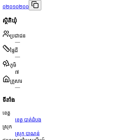
០២០១០២០០
ស្ថិតិឃុំ
ប្រជាជន
—
ផ្ទៃដី
—
ភូមិ
៧
គ្រួសារ
—
ទីតាំង
ខេត្ត
ខេត្ត បាត់ដំបង
ស្រុក
ស្រុក បាណន់