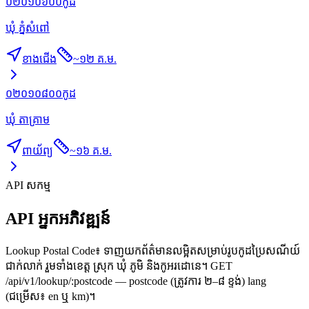
០២០១០៦០០
កូដ
ឃុំ ភ្នំសំពៅ
ខាងជើង
~
១២ គ.ម.
០២០១០៨០០
កូដ
ឃុំ តាគ្រាម
ពាយ័ព្យ
~
១៦ គ.ម.
API សកម្ម
API អ្នកអភិវឌ្ឍន៍
Lookup Postal Code៖ ទាញយកព័ត៌មានលម្អិតសម្រាប់រូបកូដប្រៃសណីយ៍
ជាក់លាក់ រួមទាំងខេត្ត ស្រុក ឃុំ ភូមិ និងកូអរដោនេ។ GET
/api/v1/lookup/:postcode — postcode (ត្រូវការ ២–៨ ខ្ទង់) lang
(ជម្រើស៖ en ឬ km)។