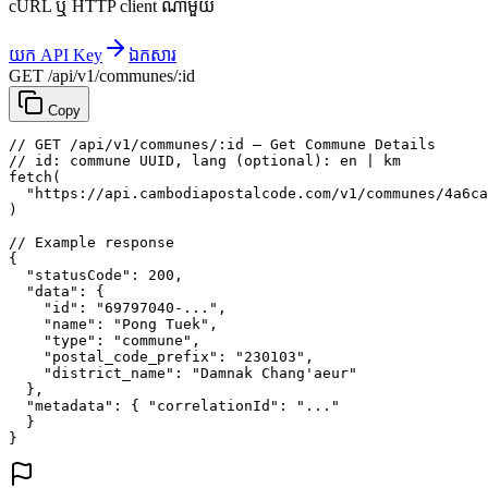
cURL ឬ HTTP client ណាមួយ
យក API Key
ឯកសារ
GET /api/v1/communes/:id
Copy
// GET /api/v1/communes/:id — Get Commune Details
// id: commune UUID, lang (optional): en | km
fetch
(
"https://api.cambodiapostalcode.com/v1/communes/4a6ca
)
// Example response
{
"statusCode"
: 
200
,
"data"
: {
"id"
: 
"69797040-..."
,
"name"
: 
"Pong Tuek"
,
"type"
: 
"commune"
,
"postal_code_prefix"
: 
"230103"
,
"district_name"
: 
"Damnak Chang'aeur"
},
"metadata"
: {
"correlationId"
: 
"..."
}
}