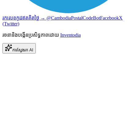
រកលេខកូដឥតគិតថ្លៃ → @CambodiaPostalCodeBot
Facebook
X
(Twitter)
រចនានិងបង្កើនប្រសិទ្ធភាពដោយ
Inventodia
ការស្វែងរក AI