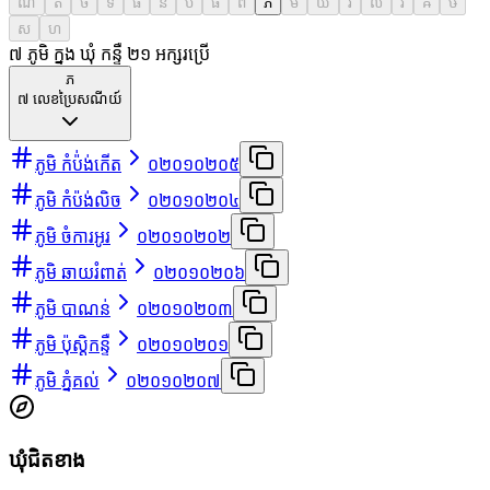
ណ
ត
ថ
ទ
ធ
ន
ប
ផ
ព
ភ
ម
យ
រ
ល
វ
ឝ
ឞ
ស
ហ
៧ ភូមិ ក្នុង ឃុំ កន្ទឺ ២
១
អក្សរប្រើ
ភ
៧
លេខប្រៃសណីយ៍
ភូមិ កំប៉់ង់កើត
០២០១០២០៥
ភូមិ កំប៉ង់លិច
០២០១០២០៤
ភូមិ ចំការអូរ
០២០១០២០២
ភូមិ ឆាយរំពាត់
០២០១០២០៦
ភូមិ បាណន់
០២០១០២០៣
ភូមិ ប៉ុស្ដិកន្ទឺ
០២០១០២០១
ភូមិ ភ្នំគល់
០២០១០២០៧
ឃុំជិតខាង