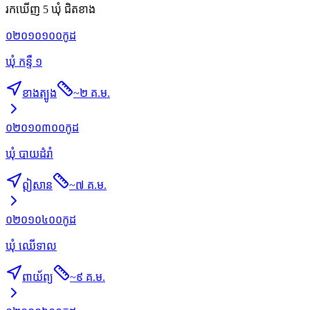
រកឃើញ 5 ឃុំ ជិតខាង
០២០១០១០០
កូដ
ឃុំ កន្ទឺ ១
ខាងត្បូង
~
២ គ.ម.
០២០១០៣០០
កូដ
ឃុំ បាយដំរាំ
ឦសាន
~
៧ គ.ម.
០២០១០៤០០
កូដ
ឃុំ ឈើទាល
ពាយ័ព្យ
~
៩ គ.ម.