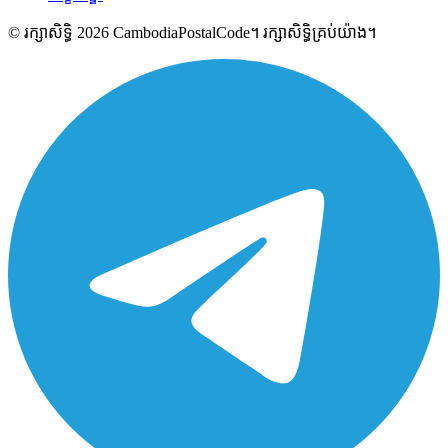
© រក្សាសិទ្ធិ 2026 CambodiaPostalCode។ រក្សាសិទ្ធិគ្រប់យ៉ាង។