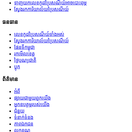
ទាញយកលេខកូដប្រៃសណីយ៍អាចបោះពុម្ភ
ស្វែងរកការិយាល័យប្រៃសណីយ៍
ធនធាន
លេខកូដប្រៃសណីយ៍ទាំងអស់
ស្វែងរកការិយាល័យប្រៃសណីយ៍
ផែនទីកម្ពុជា
រកមើលខេត្ត
ថ្ងៃបុណ្យជាតិ
ប្លុក
ព័ត៌មាន
អំពី
ផ្សាយជាមួយពួកយើង
អ្នកឧបត្ថម្ភរបស់យើង
ជំនួយ
ទំនាក់ទំនង
ភាពឯកជន
លក្ខខណ្ឌ