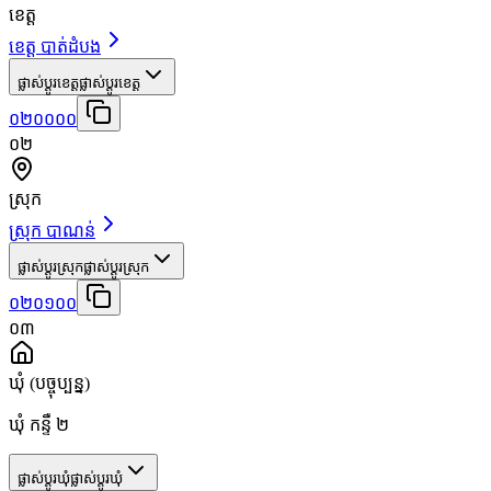
ខេត្ត
ខេត្ត បាត់ដំបង
ផ្លាស់ប្តូរខេត្ត
ផ្លាស់ប្តូរខេត្ត
០២០០០០
០២
ស្រុក
ស្រុក បាណន់
ផ្លាស់ប្តូរស្រុក
ផ្លាស់ប្តូរស្រុក
០២០១០០
០៣
ឃុំ
(បច្ចុប្បន្ន)
ឃុំ កន្ទឺ ២
ផ្លាស់ប្តូរឃុំ
ផ្លាស់ប្តូរឃុំ