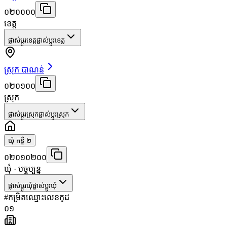
០២០០០០
ខេត្ត
ផ្លាស់ប្តូរខេត្ត
ផ្លាស់ប្តូរខេត្ត
ស្រុក បាណន់
០២០១០០
ស្រុក
ផ្លាស់ប្តូរស្រុក
ផ្លាស់ប្តូរស្រុក
ឃុំ កន្ទឺ ២
០២០១០២០០
ឃុំ
· បច្ចុប្បន្ន
ផ្លាស់ប្តូរឃុំ
ផ្លាស់ប្តូរឃុំ
#
កម្រិត
ឈ្មោះ
លេខកូដ
០១