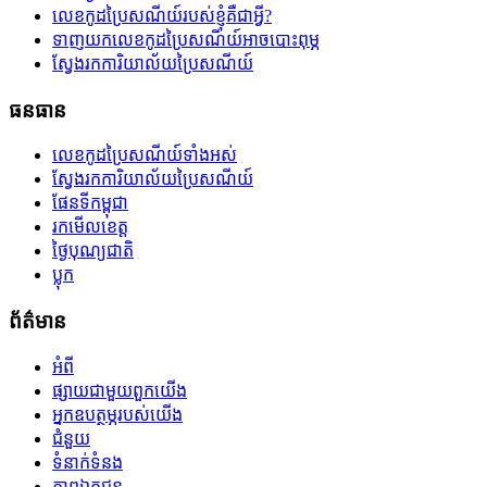
លេខកូដប្រៃសណីយ៍របស់ខ្ញុំគឺជាអ្វី?
ទាញយកលេខកូដប្រៃសណីយ៍អាចបោះពុម្ភ
ស្វែងរកការិយាល័យប្រៃសណីយ៍
ធនធាន
លេខកូដប្រៃសណីយ៍ទាំងអស់
ស្វែងរកការិយាល័យប្រៃសណីយ៍
ផែនទីកម្ពុជា
រកមើលខេត្ត
ថ្ងៃបុណ្យជាតិ
ប្លុក
ព័ត៌មាន
អំពី
ផ្សាយជាមួយពួកយើង
អ្នកឧបត្ថម្ភរបស់យើង
ជំនួយ
ទំនាក់ទំនង
ភាពឯកជន