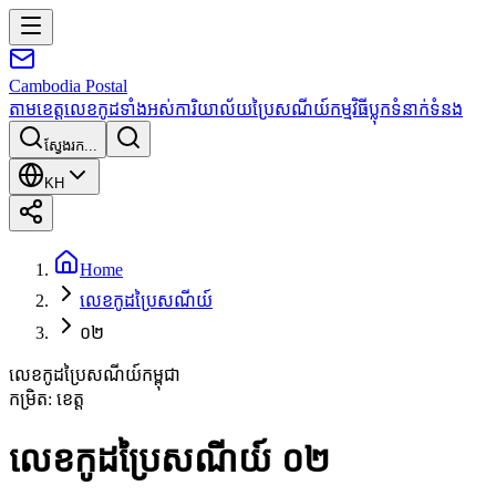
Cambodia
Postal
តាមខេត្ត
លេខកូដទាំងអស់
ការិយាល័យប្រៃសណីយ៍
កម្មវិធី
ប្លុក
ទំនាក់ទំនង
ស្វែងរក...
KH
Home
លេខកូដប្រៃសណីយ៍
០២
លេខកូដប្រៃសណីយ៍កម្ពុជា
កម្រិត
:
ខេត្ត
លេខកូដប្រៃសណីយ៍ ០២