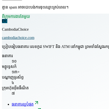
គ្មាន spam អាចបោះបង់ការចុះឈ្មោះគ្រប់ពេល។
ពីក្រុមការងារតែមួយ
CC
CambodiaChoice
cambodiachoice.com
ប្រៀបធៀបធនាគារ លេខកូដ SWIFT និង ATM នៅកម្ពុជា ព្រមទាំងស្វែងរកក្រុមហ
ធនាគារ
១០
មគ្គុទ្ទេសក៍
១៣+
បណ្តាញទូរស័ព្ទ
៤
ក្រុមហ៊ុនអ៊ីនធឺណិត
៧
ធនាគារល្អបំផុត