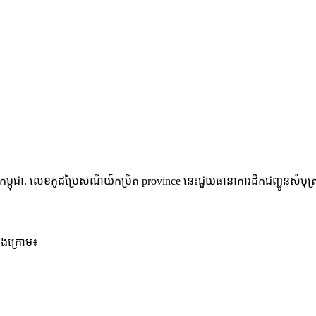
កម្ពុជា
.
លេខកូដប្រៃសណីយ៍កម្រិត province នេះជួយធានាការដឹកជញ្ជូនសំបុត្រ
ខាងក្រោម៖