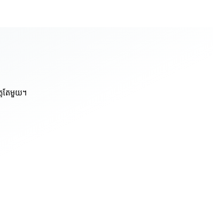
ត្តតែមួយ។