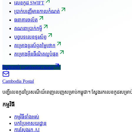
លេខកូដ SWIFT
ប្រាក់បញ្ញើមានកាលកំណត់
ធនាគារចល័ត
គណនាប្រាក់កម្ចី
បុព្វបទលេខទូរស័ព្ទ
គម្រោងទូរស័ព្ទតម្លៃថោក
គម្រោងអ៊ីនធឺណិតល្អបំផុត
ស្វែងយល់ CambodiaChoice
Cambodia
Postal
បញ្ជីលេខកូដប្រៃសណីយ៍ពេញលេញសម្រាប់កម្ពុជា។ ស្វែងរកលេខកូដសម្រា
កម្មវិធី
កម្មវិធីទាំងអស់
បកប្រែអាសយដ្ឋាន
ការស្វែងរក AI