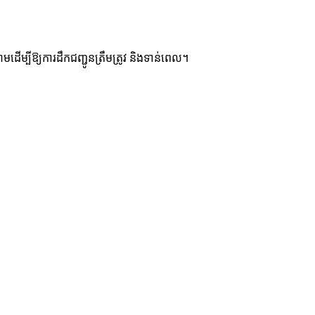
ម្បីឱ្យការដឹកជញ្ជូនត្រឹមត្រូវ និងទាន់ពេល។