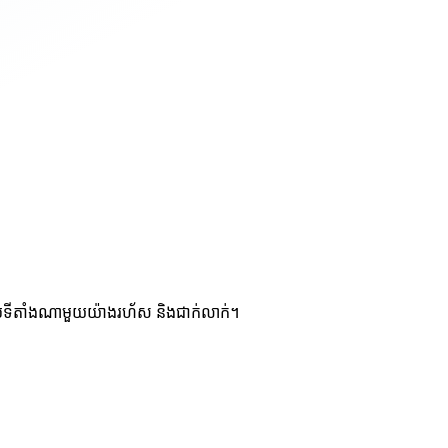
ប់ទីតាំងណាមួយយ៉ាងរហ័ស និងជាក់លាក់។