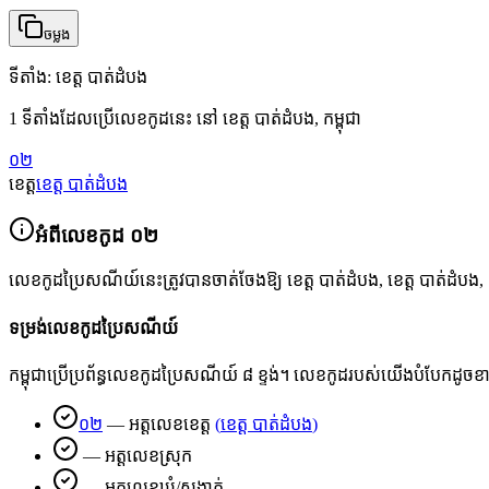
ចម្លង
ទីតាំង
:
ខេត្ត បាត់ដំបង
1 ទីតាំងដែលប្រើលេខកូដនេះ នៅ ខេត្ត បាត់ដំបង, កម្ពុជា
០២
ខេត្ត
ខេត្ត បាត់ដំបង
អំពីលេខកូដ
០២
លេខកូដប្រៃសណីយ៍នេះត្រូវបានចាត់ចែងឱ្យ
ខេត្ត បាត់ដំបង
,
ខេត្ត បាត់ដំបង
,
ទម្រង់លេខកូដប្រៃសណីយ៍
កម្ពុជាប្រើប្រព័ន្ធលេខកូដប្រៃសណីយ៍ ៨ ខ្ទង់។ លេខកូដរបស់យើងបំបែកដូច
០២
—
អត្តលេខខេត្ត
(
ខេត្ត បាត់ដំបង
)
—
អត្តលេខស្រុក
—
អត្តលេខឃុំ/សង្កាត់