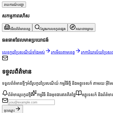
រាយការណ៍បញ្ហា
សកម្មភាពរហ័ស
មើលព័ត៌មានខេត្ត
ស្វែងរកលេខកូដផ្សេង
គណនាចម្ងាយ
ធនធានដែលមានប្រយោជន៍
លេខកូដប្រៃសណីយ៍ទាំងអស់
រកមើលតាមខេត្ត
រកការិយាល័យប្រៃស
ទទួលព័ត៌មាន
ទទួលព័ត៌មានថ្មីៗអំពីរូបកូដប្រៃសណីយ៍ កម្មវិធីថ្មី និងមគ្គុទេសក៍ តាមរយៈអ៊ី
ព័ត៌មានរូបកូដថ្មី
កម្មវិធី និងមុខងារឥតគិតថ្លៃ
មគ្គុទេសក៍ និងព័ត៌មា
ចុះឈ្មោះ