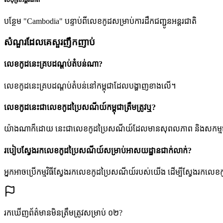
បន្ថែម "Cambodia" បន្ទាប់ពីលេខកូដសម្រាប់ការដឹកជញ្ជូនអន្តរជាតិ
សំណួរដែលគេសួរញឹកញាប់
លេខកូដនេះគ្របដណ្តប់តំបន់ណា?
លេខកូដនេះគ្របដណ្តប់តំបន់នៅកម្ពុជាដែលបង្ហាញខាងលើ។
លេខកូដនេះជាលេខកូដប្រៃសណីយ៍កម្ពុជាត្រឹមត្រូវឬ?
យ៉ាងណាក៏ដោយ នេះជាលេខកូដប្រៃសណីយ៍ដែលមានសុពលភាព និងសកម្មនៅក្នុងប្រព័
របៀបស្វែងរកលេខកូដប្រៃសណីយ៍សម្រាប់អាសយដ្ឋានជាក់លាក់?
អ្នកអាចប្រើកម្មវិធីស្វែងរកលេខកូដប្រៃសណីយ៍របស់យើង ដើម្បីស្វែងរកលេខ
រកឃើញព័ត៌មានមិនត្រឹមត្រូវសម្រាប់ ០២?