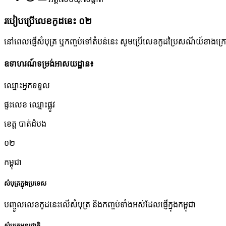
របៀបប្រើលេខកូដនេះ
០២
នៅពេលផ្ញើសំបុត្រ ឬកញ្ចប់ទៅតំបន់នេះ សូមប្រើលេខកូដប្រៃសណីយ៍ខាងក្រោមដើ
ឧទាហរណ៍ទម្រង់អាសយដ្ឋាន៖
ឈ្មោះអ្នកទទួល
ផ្ទះលេខ ឈ្មោះផ្លូវ
ខេត្ត បាត់ដំបង
០២
កម្ពុជា
សំបុត្រក្នុងប្រទេស
បញ្ចូលលេខកូដនេះលើសំបុត្រ និងកញ្ចប់ទាំងអស់ដែលផ្ញើក្នុងកម្ពុជា
សំបុត្រអន្តរជាតិ