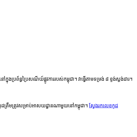
ន្ធប្រៃសណីយ៍ផ្លូវការរបស់កម្ពុជា។ វាធ្វើតាមទម្រង់ ៨ ខ្ទង់ស្តង់ដារ។
កូដត្រឹមត្រូវសម្រាប់អាសយដ្ឋានណាមួយនៅកម្ពុជា។
ស្វែងរកលេខកូដ