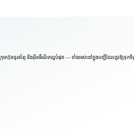
៊ុនទូរស័ព្ទ និងអ៊ីនធឺណិតល្អបំផុត — ទាំងអស់នៅក្នុងបញ្ជីដែលគួរឱ្យទុកចិ