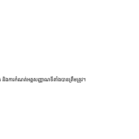
 និងការកំណត់អត្តសញ្ញាណទីតាំងបានត្រឹមត្រូវ។