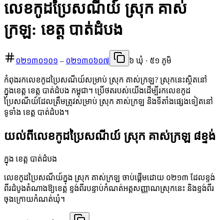
លេខកូដប្រៃសណីយ៍ ស្រុក គាស់
ក្រឡ: ខេត្ត បាត់ដំបង
០២១៣០១០១
–
០២១៣០៦០៧
៦ ឃុំ · ៥១ ភូមិ
កំពុងរកលេខកូដប្រៃសណីយ៍សម្រាប់ ស្រុក គាស់ក្រឡ? ស្រុកនេះស្ថិតនៅ
ក្នុងខេត្ត ខេត្ត បាត់ដំបង កម្ពុជា។ ប្រើថតរបស់យើងដើម្បីរកលេខកូដ
ប្រៃសណីយ៍ដែលត្រឹមត្រូវសម្រាប់ ស្រុក គាស់ក្រឡ និងទីតាំងផ្សេងទៀតនៅ
ទូទាំង ខេត្ត បាត់ដំបង។
យល់ពីលេខកូដប្រៃសណីយ៍ ស្រុក គាស់ក្រឡ ៨ខ្ទង់
ក្នុង ខេត្ត បាត់ដំបង
លេខកូដប្រៃសណីយ៍ក្នុង ស្រុក គាស់ក្រឡ ចាប់ផ្តើមដោយ ០២១៣ ដែលខ្ទង់
ពីរដំបូងតំណាងឱ្យខេត្ត ខ្ទង់ពីរបន្ទាប់កំណត់អត្តសញ្ញាណស្រុកនេះ និងខ្ទង់ពីរ
ចុងក្រោយកំណត់ឃុំ។