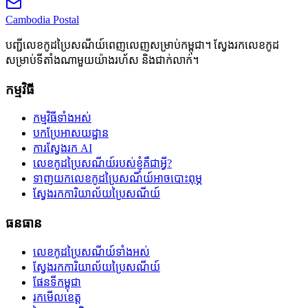
Cambodia
Postal
បញ្ជីលេខកូដប្រៃសណីយ៍ពេញលេញសម្រាប់កម្ពុជា។ ស្វែងរកលេខកូដ
សម្រាប់ទីតាំងណាមួយយ៉ាងរហ័ស និងជាក់លាក់។
កម្មវិធី
កម្មវិធីទាំងអស់
បកប្រែអាសយដ្ឋាន
ការស្វែងរក AI
លេខកូដប្រៃសណីយ៍របស់ខ្ញុំគឺជាអ្វី?
ទាញយកលេខកូដប្រៃសណីយ៍អាចបោះពុម្ភ
ស្វែងរកការិយាល័យប្រៃសណីយ៍
ធនធាន
លេខកូដប្រៃសណីយ៍ទាំងអស់
ស្វែងរកការិយាល័យប្រៃសណីយ៍
ផែនទីកម្ពុជា
រកមើលខេត្ត