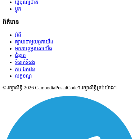
ថ្ងៃបុណ្យជាតិ
ប្លុក
ព័ត៌មាន
អំពី
ផ្សាយជាមួយពួកយើង
អ្នកឧបត្ថម្ភរបស់យើង
ជំនួយ
ទំនាក់ទំនង
ភាពឯកជន
លក្ខខណ្ឌ
© រក្សាសិទ្ធិ 2026 CambodiaPostalCode។ រក្សាសិទ្ធិគ្រប់យ៉ាង។