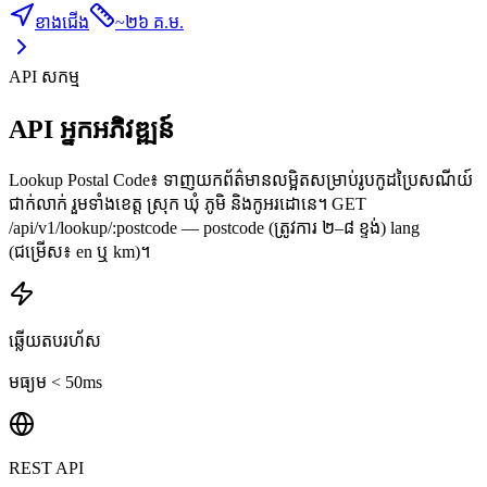
ខាងជើង
~
២៦ គ.ម.
API សកម្ម
API អ្នកអភិវឌ្ឍន៍
Lookup Postal Code៖ ទាញយកព័ត៌មានលម្អិតសម្រាប់រូបកូដប្រៃសណីយ៍
ជាក់លាក់ រួមទាំងខេត្ត ស្រុក ឃុំ ភូមិ និងកូអរដោនេ។ GET
/api/v1/lookup/:postcode — postcode (ត្រូវការ ២–៨ ខ្ទង់) lang
(ជម្រើស៖ en ឬ km)។
ឆ្លើយតបរហ័ស
មធ្យម < 50ms
REST API