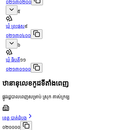
០២១៣០២០០
៥
ឃុំ ព្រះផុស
៩
០២១៣០៤០០
៦
ឃុំ ធិបតី
១១
០២១៣០១០០
ឋានានុលេខកូដទីតាំងពេញ
ផ្លូវរដ្ឋបាលពេញសម្រាប់ ស្រុក គាស់ក្រឡ
ខេត្ត បាត់ដំបង
០២០០០០