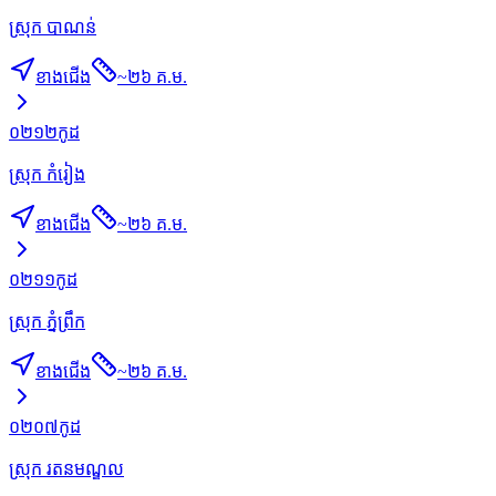
ស្រុក បាណន់
ខាងជើង
~
២៦ គ.ម.
០២១២
កូដ
ស្រុក កំរៀង
ខាងជើង
~
២៦ គ.ម.
០២១១
កូដ
ស្រុក ភ្នំព្រឹក
ខាងជើង
~
២៦ គ.ម.
០២០៧
កូដ
ស្រុក រតនមណ្ឌល