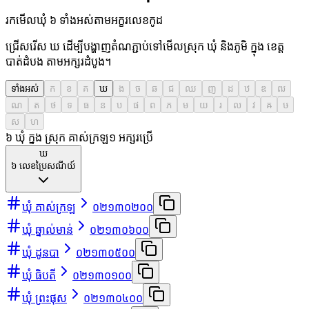
រកមើលឃុំ ៦ ទាំងអស់តាមអក្ខរលេខកូដ
ជ្រើសរើស ឃ ដើម្បីបង្ហាញតំណភ្ជាប់ទៅមើលស្រុក ឃុំ និងភូមិ ក្នុង ខេត្ត
បាត់ដំបង តាមអក្សរដំបូង។
ទាំងអស់
ក
ខ
គ
ឃ
ង
ច
ឆ
ជ
ឈ
ញ
ដ
ឋ
ឌ
ឍ
ណ
ត
ថ
ទ
ធ
ន
ប
ផ
ព
ភ
ម
យ
រ
ល
វ
ឝ
ឞ
ស
ហ
៦ ឃុំ ក្នុង ស្រុក គាស់ក្រឡ
១
អក្សរប្រើ
ឃ
៦
លេខប្រៃសណីយ៍
ឃុំ គាស់ក្រឡ
០២១៣០២០០
ឃុំ ឆ្នាល់មាន់
០២១៣០៦០០
ឃុំ ដូនបា
០២១៣០៥០០
ឃុំ ធិបតី
០២១៣០១០០
ឃុំ ព្រះផុស
០២១៣០៤០០