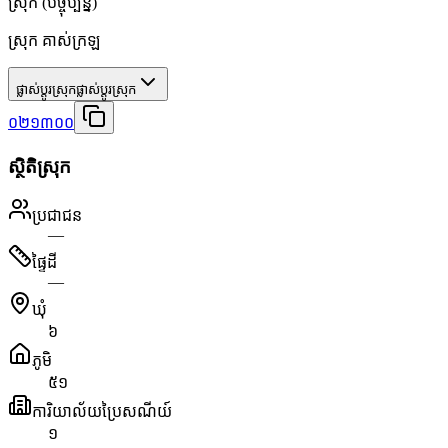
ស្រុក
(បច្ចុប្បន្ន)
ស្រុក គាស់ក្រឡ
ផ្លាស់ប្តូរស្រុក
ផ្លាស់ប្តូរស្រុក
០២១៣០០
ស្ថិតិស្រុក
ប្រជាជន
—
ផ្ទៃដី
—
ឃុំ
៦
ភូមិ
៥១
ការិយាល័យប្រៃសណីយ៍
១