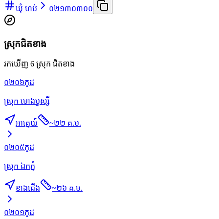
ឃុំ ហប់
០២១៣០៣០០
ស្រុកជិតខាង
រកឃើញ 6 ស្រុក ជិតខាង
០២០៦
កូដ
ស្រុក មោងឫស្សី
អាគ្នេយ៍
~
២២ គ.ម.
០២០៥
កូដ
ស្រុក ឯកភ្នំ
ខាងជើង
~
២៦ គ.ម.
០២០១
កូដ