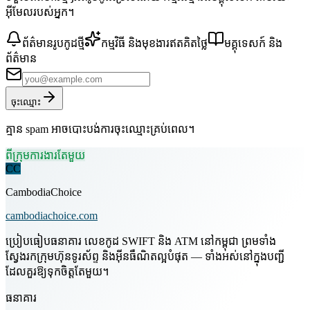
អ៊ីមែលរបស់អ្នក។
ព័ត៌មានរូបកូដថ្មី
កម្មវិធី និងមុខងារឥតគិតថ្លៃ
មគ្គុទេសក៍ និង
ព័ត៌មាន
ចុះឈ្មោះ
គ្មាន spam អាចបោះបង់ការចុះឈ្មោះគ្រប់ពេល។
ពីក្រុមការងារតែមួយ
CC
CambodiaChoice
cambodiachoice.com
ប្រៀបធៀបធនាគារ លេខកូដ SWIFT និង ATM នៅកម្ពុជា ព្រមទាំង
ស្វែងរកក្រុមហ៊ុនទូរស័ព្ទ និងអ៊ីនធឺណិតល្អបំផុត — ទាំងអស់នៅក្នុងបញ្ជី
ដែលគួរឱ្យទុកចិត្តតែមួយ។
ធនាគារ