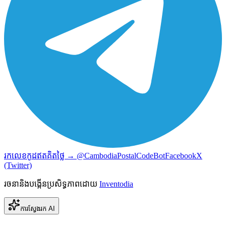
រកលេខកូដឥតគិតថ្លៃ → @CambodiaPostalCodeBot
Facebook
X
(Twitter)
រចនានិងបង្កើនប្រសិទ្ធភាពដោយ
Inventodia
ការស្វែងរក AI