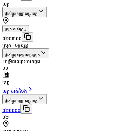
ខេត្ត
ផ្លាស់ប្តូរខេត្ត
ផ្លាស់ប្តូរខេត្ត
ស្រុក គាស់ក្រឡ
០២១៣០០
ស្រុក
· បច្ចុប្បន្ន
ផ្លាស់ប្តូរស្រុក
ផ្លាស់ប្តូរស្រុក
#
កម្រិត
ឈ្មោះ
លេខកូដ
០១
ខេត្ត
ខេត្ត បាត់ដំបង
ផ្លាស់ប្តូរខេត្ត
ផ្លាស់ប្តូរខេត្ត
០២០០០០
០២