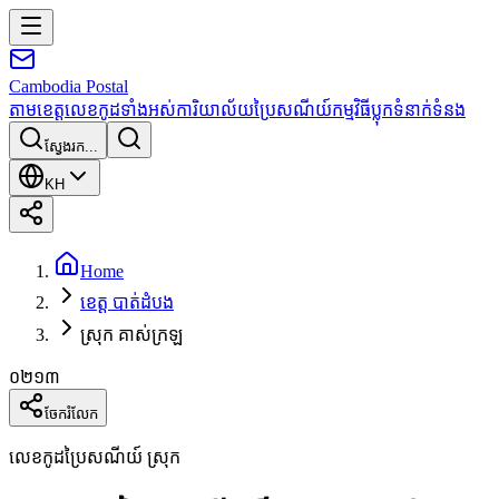
Cambodia
Postal
តាមខេត្ត
លេខកូដទាំងអស់
ការិយាល័យប្រៃសណីយ៍
កម្មវិធី
ប្លុក
ទំនាក់ទំនង
ស្វែងរក...
KH
Home
ខេត្ត បាត់ដំបង
ស្រុក គាស់ក្រឡ
០២១៣
ចែករំលែក
លេខកូដប្រៃសណីយ៍ ស្រុក