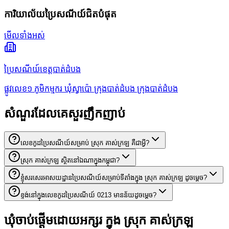
ការិយាល័យប្រៃសណីយ៍ជិតបំផុត
មើលទាំងអស់
ប្រៃសណីយ៍ខេត្តបាត់ដំបង
ផ្លូវលេខ១ ភូមិកម្មករ ឃុំស្វាប៉ោ ក្រុងបាត់ដំបង ក្រុងបាត់ដំបង
សំណួរដែលគេសួរញឹកញាប់
លេខកូដប្រៃសណីយ៍សម្រាប់ ស្រុក គាស់ក្រឡ គឺជាអ្វី?
ស្រុក គាស់ក្រឡ ស្ថិតនៅឯណាក្នុងកម្ពុជា?
ខ្ញុំសរសេរអាសយដ្ឋានប្រៃសណីយ៍សម្រាប់ទីតាំងក្នុង ស្រុក គាស់ក្រឡ ដូចម្តេច?
ខ្ទង់នៅក្នុងលេខកូដប្រៃសណីយ៍ 0213 មានន័យដូចម្តេច?
ឃុំចាប់ផ្តើមដោយអក្សរ ក្នុង ស្រុក គាស់ក្រឡ