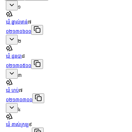
១
ឃុំ ឆ្នាល់មាន់
៧
០២១៣០៦០០
២
ឃុំ ដូនបា
៨
០២១៣០៥០០
៣
ឃុំ ហប់
៧
០២១៣០៣០០
៤
ឃុំ គាស់ក្រឡ
៩