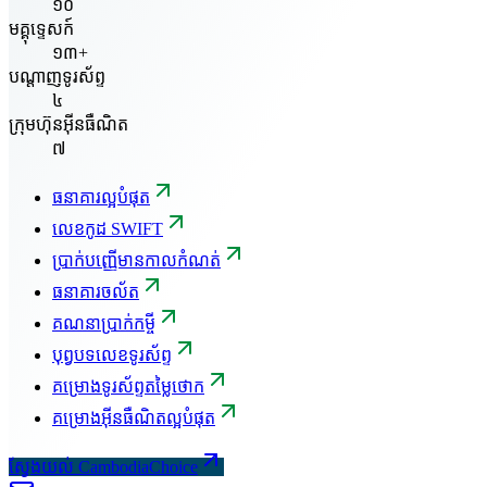
១០
មគ្គុទ្ទេសក៍
១៣+
បណ្តាញទូរស័ព្ទ
៤
ក្រុមហ៊ុនអ៊ីនធឺណិត
៧
ធនាគារល្អបំផុត
លេខកូដ SWIFT
ប្រាក់បញ្ញើមានកាលកំណត់
ធនាគារចល័ត
គណនាប្រាក់កម្ចី
បុព្វបទលេខទូរស័ព្ទ
គម្រោងទូរស័ព្ទតម្លៃថោក
គម្រោងអ៊ីនធឺណិតល្អបំផុត
ស្វែងយល់ CambodiaChoice