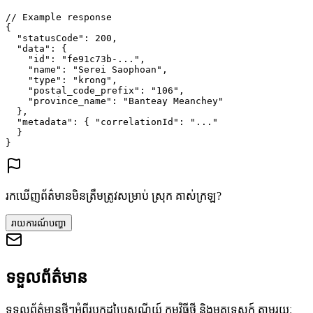
// Example response
{
"statusCode"
: 
200
,
"data"
: {
"id"
: 
"fe91c73b-..."
,
"name"
: 
"Serei Saophoan"
,
"type"
: 
"krong"
,
"postal_code_prefix"
: 
"106"
,
"province_name"
: 
"Banteay Meanchey"
},
"metadata"
: {
"correlationId"
: 
"..."
}
}
រកឃើញព័ត៌មានមិនត្រឹមត្រូវសម្រាប់ ស្រុក គាស់ក្រឡ?
រាយការណ៍បញ្ហា
ទទួលព័ត៌មាន
ទទួលព័ត៌មានថ្មីៗអំពីរូបកូដប្រៃសណីយ៍ កម្មវិធីថ្មី និងមគ្គុទេសក៍ តាមរយៈ