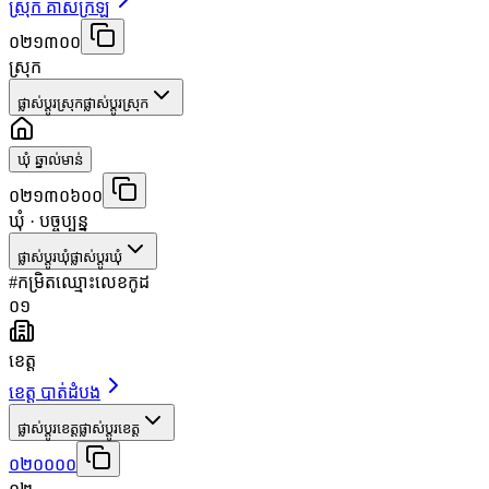
ស្រុក គាស់ក្រឡ
០២១៣០០
ស្រុក
ផ្លាស់ប្តូរស្រុក
ផ្លាស់ប្តូរស្រុក
ឃុំ ឆ្នាល់មាន់
០២១៣០៦០០
ឃុំ
· បច្ចុប្បន្ន
ផ្លាស់ប្តូរឃុំ
ផ្លាស់ប្តូរឃុំ
#
កម្រិត
ឈ្មោះ
លេខកូដ
០១
ខេត្ត
ខេត្ត បាត់ដំបង
ផ្លាស់ប្តូរខេត្ត
ផ្លាស់ប្តូរខេត្ត
០២០០០០