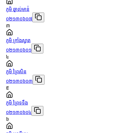
ភូមិ ឆ្នាល់មាន់់
០២១៣០៦០៧
៣
ភូមិ ក្រាំងស្វាត
០២១៣០៦០១
៤
ភូមិ ព្រៃសិន
០២១៣០៦០៣
៥
ភូមិ ព្រៃទទឹង
០២១៣០៦០៤
៦