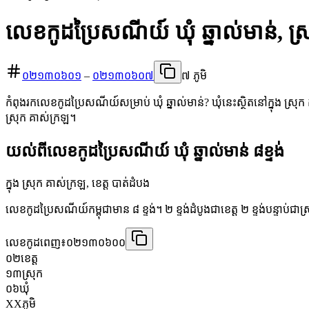
លេខកូដប្រៃសណីយ៍ ឃុំ ឆ្នាល់មាន់, ស្
០២១៣០៦០១
–
០២១៣០៦០៧
៧ ភូមិ
កំពុងរកលេខកូដប្រៃសណីយ៍សម្រាប់ ឃុំ ឆ្នាល់មាន់? ឃុំនេះស្ថិតនៅក្នុង ស្រុ
ស្រុក គាស់ក្រឡ។
យល់ពីលេខកូដប្រៃសណីយ៍ ឃុំ ឆ្នាល់មាន់ ៨ខ្ទង់
ក្នុង ស្រុក គាស់ក្រឡ, ខេត្ត បាត់ដំបង
លេខកូដប្រៃសណីយ៍កម្ពុជាមាន ៨ ខ្ទង់។ ២ ខ្ទង់ដំបូងជាខេត្ត ២ ខ្ទង់បន្ទាប់ជាស
លេខកូដពេញ៖
០២១៣០៦០០
០២
ខេត្ត
១៣
ស្រុក
០៦
ឃុំ
XX
ភូមិ