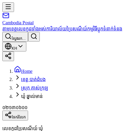
Cambodia
Postal
តាមខេត្ត
លេខកូដទាំងអស់
ការិយាល័យប្រៃសណីយ៍
កម្មវិធី
ប្លុក
ទំនាក់ទំនង
ស្វែងរក...
KH
Home
ខេត្ត បាត់ដំបង
ស្រុក គាស់ក្រឡ
ឃុំ ឆ្នាល់មាន់
០២១៣០៦០០
ចែករំលែក
លេខកូដប្រៃសណីយ៍ ឃុំ