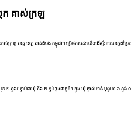
រុក គាស់ក្រឡ
ក គាស់ក្រឡ ខេត្ត ខេត្ត បាត់ដំបង កម្ពុជា។ ប្រើថតរបស់យើងដើម្បីរកលេខកូដប្រៃ
្រុក ២ ខ្ទង់បន្ទាប់ជាឃុំ និង ២ ខ្ទង់ចុងជាភូមិ។ ក្នុង ឃុំ ឆ្នាល់មាន់ បុព្វបទ