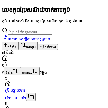
លេខកូដប្រៃសណីយ៍ចាត់តាមភូមិ
ភូមិ ៧ ទាំងអស់ និងលេខកូដប្រៃសណីយ៍ក្នុង ឃុំ ឆ្នាល់មាន់
ទាញយកបញ្ជីអាចបោះពុម្ភបាន
ទីតាំង
លេខកូដ
ពង្រីកទាំងអស់
៧
ទីតាំង
ភូមិ
#
ចម្លង
ទីតាំង
លេខកូដ
១
ភូមិ បន្ទាយចារ
០២១៣០៦០២
២