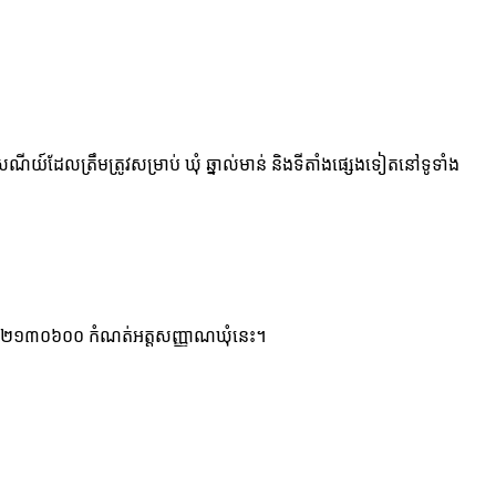
សណីយ៍ដែលត្រឹមត្រូវសម្រាប់ ឃុំ ឆ្នាល់មាន់ និងទីតាំងផ្សេងទៀតនៅទូទាំង
 ៦ ខ្ទង់ ០២១៣០៦០០ កំណត់អត្តសញ្ញាណឃុំនេះ។