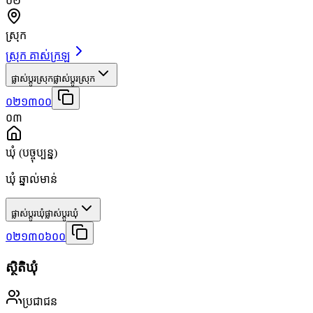
០២
ស្រុក
ស្រុក គាស់ក្រឡ
ផ្លាស់ប្តូរស្រុក
ផ្លាស់ប្តូរស្រុក
០២១៣០០
០៣
ឃុំ
(បច្ចុប្បន្ន)
ឃុំ ឆ្នាល់មាន់
ផ្លាស់ប្តូរឃុំ
ផ្លាស់ប្តូរឃុំ
០២១៣០៦០០
ស្ថិតិឃុំ
ប្រជាជន