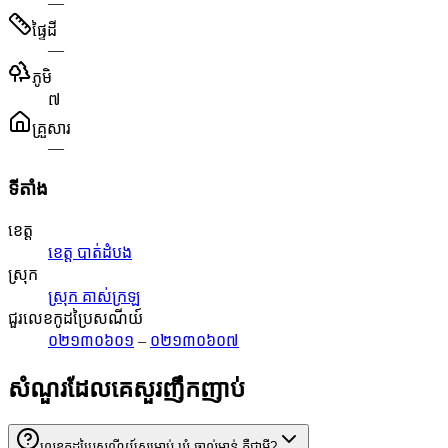
—
ផ្ទៃដី
—
ភូមិ
៧
គ្រួសារ
—
ទីតាំង
ខេត្ត
ខេត្ត បាត់ដំបង
ស្រុក
ស្រុក គាស់ក្រឡ
ជួរលេខកូដប្រៃសណីយ៍
០២១៣០៦០១
–
០២១៣០៦០៧
សំណួរដែលគេសួរញឹកញាប់
លេខកូដប្រៃសណីយ៍សម្រាប់ ឃុំ ឆ្នាល់មាន់ គឺជាអ្វី?