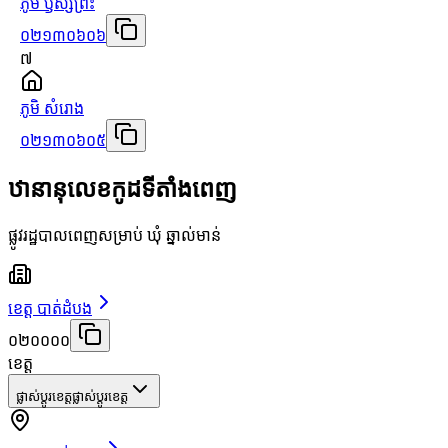
ភូមិ ឫស្សីព្រះ
០២១៣០៦០៦
៧
ភូមិ សំរោង
០២១៣០៦០៥
ឋានានុលេខកូដទីតាំងពេញ
ផ្លូវរដ្ឋបាលពេញសម្រាប់ ឃុំ ឆ្នាល់មាន់
ខេត្ត បាត់ដំបង
០២០០០០
ខេត្ត
ផ្លាស់ប្តូរខេត្ត
ផ្លាស់ប្តូរខេត្ត