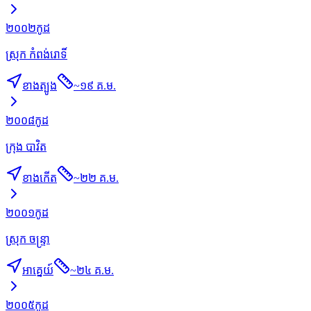
២០០២
កូដ
ស្រុក កំពង់រោទិ៍
ខាងត្បូង
~
១៩ គ.ម.
២០០៨
កូដ
ក្រុង បាវិត
ខាងកើត
~
២២ គ.ម.
២០០១
កូដ
ស្រុក ចន្ទ្រា
អាគ្នេយ៍
~
២៤ គ.ម.
២០០៥
កូដ