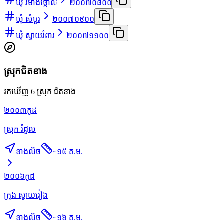
ឃុំ រមាំងថ្កោល
២០០៧០៨០០
ឃុំ សំបួរ
២០០៧០៩០០
ឃុំ ស្វាយរំពារ
២០០៧១១០០
ស្រុកជិតខាង
រកឃើញ 6 ស្រុក ជិតខាង
២០០៣
កូដ
ស្រុក រំដួល
ខាងលិច
~
១៥ គ.ម.
២០០៦
កូដ
ក្រុង ស្វាយរៀង
ខាងលិច
~
១៦ គ.ម.