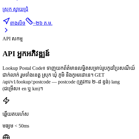
ស្រុក ស្វាយជ្រំ
ខាងលិច
~
២៦ គ.ម.
API សកម្ម
API អ្នកអភិវឌ្ឍន៍
Lookup Postal Code៖ ទាញយកព័ត៌មានលម្អិតសម្រាប់រូបកូដប្រៃសណីយ៍
ជាក់លាក់ រួមទាំងខេត្ត ស្រុក ឃុំ ភូមិ និងកូអរដោនេ។ GET
/api/v1/lookup/:postcode — postcode (ត្រូវការ ២–៨ ខ្ទង់) lang
(ជម្រើស៖ en ឬ km)។
ឆ្លើយតបរហ័ស
មធ្យម < 50ms