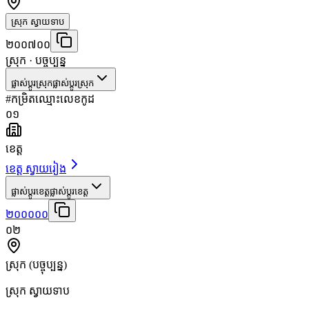
ស្រុក ស្វាយទាប
២០០៧០០
ស្រុក
· បច្ចុប្បន្ន
ផ្លាស់ប្តូរស្រុក
ផ្លាស់ប្តូរស្រុក
#
កម្រិត
ឈ្មោះ
លេខកូដ
០១
ខេត្ត
ខេត្ត ស្វាយរៀង
ផ្លាស់ប្តូរខេត្ត
ផ្លាស់ប្តូរខេត្ត
២០០០០០
០២
ស្រុក
(បច្ចុប្បន្ន)
ស្រុក ស្វាយទាប