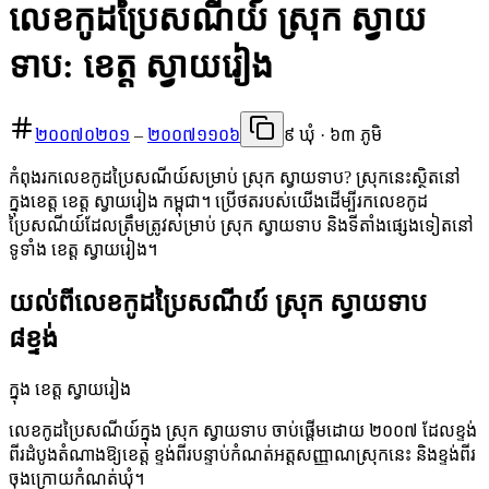
លេខកូដប្រៃសណីយ៍ ស្រុក ស្វាយ
ទាប: ខេត្ត ស្វាយរៀង
២០០៧០២០១
–
២០០៧១១០៦
៩ ឃុំ · ៦៣ ភូមិ
កំពុងរកលេខកូដប្រៃសណីយ៍សម្រាប់ ស្រុក ស្វាយទាប? ស្រុកនេះស្ថិតនៅ
ក្នុងខេត្ត ខេត្ត ស្វាយរៀង កម្ពុជា។ ប្រើថតរបស់យើងដើម្បីរកលេខកូដ
ប្រៃសណីយ៍ដែលត្រឹមត្រូវសម្រាប់ ស្រុក ស្វាយទាប និងទីតាំងផ្សេងទៀតនៅ
ទូទាំង ខេត្ត ស្វាយរៀង។
យល់ពីលេខកូដប្រៃសណីយ៍ ស្រុក ស្វាយទាប
៨ខ្ទង់
ក្នុង ខេត្ត ស្វាយរៀង
លេខកូដប្រៃសណីយ៍ក្នុង ស្រុក ស្វាយទាប ចាប់ផ្តើមដោយ ២០០៧ ដែលខ្ទង់
ពីរដំបូងតំណាងឱ្យខេត្ត ខ្ទង់ពីរបន្ទាប់កំណត់អត្តសញ្ញាណស្រុកនេះ និងខ្ទង់ពីរ
ចុងក្រោយកំណត់ឃុំ។