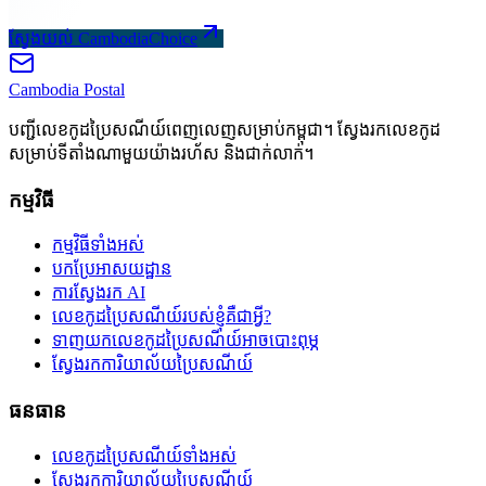
ស្វែងយល់ CambodiaChoice
Cambodia
Postal
បញ្ជីលេខកូដប្រៃសណីយ៍ពេញលេញសម្រាប់កម្ពុជា។ ស្វែងរកលេខកូដ
សម្រាប់ទីតាំងណាមួយយ៉ាងរហ័ស និងជាក់លាក់។
កម្មវិធី
កម្មវិធីទាំងអស់
បកប្រែអាសយដ្ឋាន
ការស្វែងរក AI
លេខកូដប្រៃសណីយ៍របស់ខ្ញុំគឺជាអ្វី?
ទាញយកលេខកូដប្រៃសណីយ៍អាចបោះពុម្ភ
ស្វែងរកការិយាល័យប្រៃសណីយ៍
ធនធាន
លេខកូដប្រៃសណីយ៍ទាំងអស់
ស្វែងរកការិយាល័យប្រៃសណីយ៍