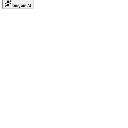
ការស្វែងរក AI