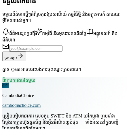
ទទួលព័ត៌មាន
ទទួលព័ត៌មានថ្មីៗអំពីរូបកូដប្រៃសណីយ៍ កម្មវិធីថ្មី និងមគ្គុទេសក៍ តាមរយៈ
អ៊ីមែលរបស់អ្នក។
ព័ត៌មានរូបកូដថ្មី
កម្មវិធី និងមុខងារឥតគិតថ្លៃ
មគ្គុទេសក៍ និង
ព័ត៌មាន
ចុះឈ្មោះ
គ្មាន spam អាចបោះបង់ការចុះឈ្មោះគ្រប់ពេល។
ពីក្រុមការងារតែមួយ
CC
CambodiaChoice
cambodiachoice.com
ប្រៀបធៀបធនាគារ លេខកូដ SWIFT និង ATM នៅកម្ពុជា ព្រមទាំង
ស្វែងរកក្រុមហ៊ុនទូរស័ព្ទ និងអ៊ីនធឺណិតល្អបំផុត — ទាំងអស់នៅក្នុងបញ្ជី
ដែលគួរឱ្យទុកចិត្តតែមួយ។