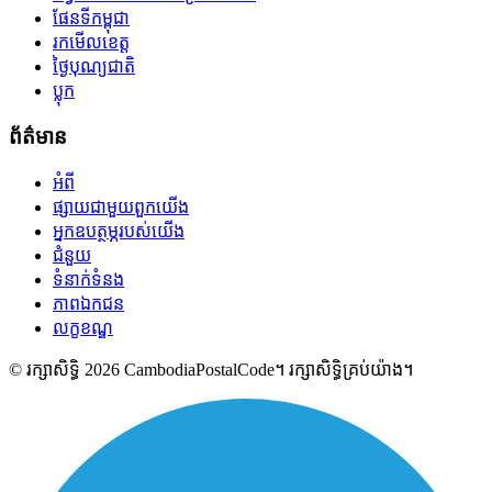
ផែនទីកម្ពុជា
រកមើលខេត្ត
ថ្ងៃបុណ្យជាតិ
ប្លុក
ព័ត៌មាន
អំពី
ផ្សាយជាមួយពួកយើង
អ្នកឧបត្ថម្ភរបស់យើង
ជំនួយ
ទំនាក់ទំនង
ភាពឯកជន
លក្ខខណ្ឌ
© រក្សាសិទ្ធិ 2026 CambodiaPostalCode។ រក្សាសិទ្ធិគ្រប់យ៉ាង។