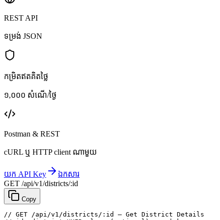
REST API
ទម្រង់ JSON
កម្រិតឥតគិតថ្លៃ
១,០០០ សំណើ/ថ្ងៃ
Postman & REST
cURL ឬ HTTP client ណាមួយ
យក API Key
ឯកសារ
GET /api/v1/districts/:id
Copy
// GET /api/v1/districts/:id — Get District Details