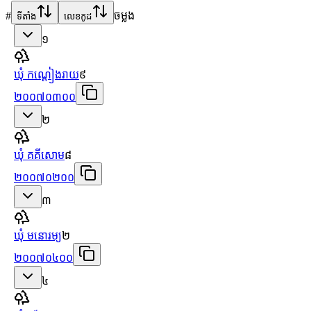
#
ចម្លង
ទីតាំង
លេខកូដ
១
ឃុំ កណ្ដៀងរាយ
៩
២០០៧០៣០០
២
ឃុំ គគីសោម
៨
២០០៧០២០០
៣
ឃុំ មនោរម្យ
២
២០០៧០៤០០
៤