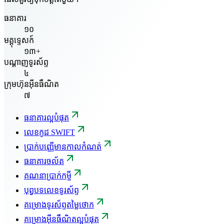
ធនាគារ
១០
មគ្គុទ្ទេសក៍
១៣+
បណ្តាញទូរស័ព្ទ
៤
ក្រុមហ៊ុនអ៊ីនធឺណិត
៧
ធនាគារល្អបំផុត
លេខកូដ SWIFT
ប្រាក់បញ្ញើមានកាលកំណត់
ធនាគារចល័ត
គណនាប្រាក់កម្ចី
បុព្វបទលេខទូរស័ព្ទ
គម្រោងទូរស័ព្ទតម្លៃថោក
គម្រោងអ៊ីនធឺណិតល្អបំផុត