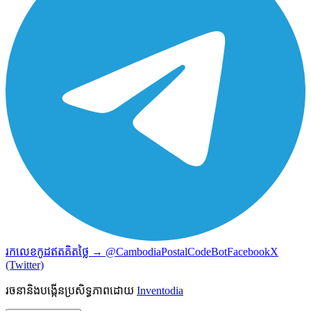
រកលេខកូដឥតគិតថ្លៃ → @CambodiaPostalCodeBot
Facebook
X
(Twitter)
រចនានិងបង្កើនប្រសិទ្ធភាពដោយ
Inventodia