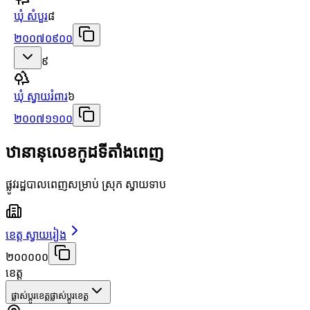
ឃុំ សំបួរ
៨
២០០៧០៩០០
៩
ឃុំ ស្វាយរំពារ
៦
២០០៧១១០០
ឋានានុលេខកូដទីតាំងពេញ
ផ្លូវរដ្ឋបាលពេញសម្រាប់ ស្រុក ស្វាយទាប
ខេត្ត ស្វាយរៀង
២០០០០០
ខេត្ត
ផ្លាស់ប្តូរខេត្ត
ផ្លាស់ប្តូរខេត្ត