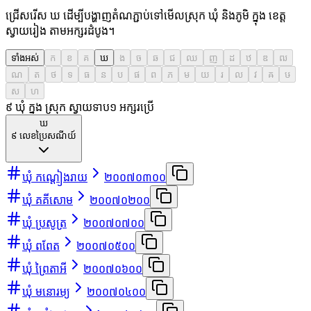
ជ្រើសរើស ឃ ដើម្បីបង្ហាញតំណភ្ជាប់ទៅមើលស្រុក ឃុំ និងភូមិ ក្នុង ខេត្ត
ស្វាយរៀង តាមអក្សរដំបូង។
ទាំងអស់
ក
ខ
គ
ឃ
ង
ច
ឆ
ជ
ឈ
ញ
ដ
ឋ
ឌ
ឍ
ណ
ត
ថ
ទ
ធ
ន
ប
ផ
ព
ភ
ម
យ
រ
ល
វ
ឝ
ឞ
ស
ហ
៩ ឃុំ ក្នុង ស្រុក ស្វាយទាប
១
អក្សរប្រើ
ឃ
៩
លេខប្រៃសណីយ៍
ឃុំ កណ្ដៀងរាយ
២០០៧០៣០០
ឃុំ គគីសោម
២០០៧០២០០
ឃុំ ប្រសូត្រ
២០០៧០៧០០
ឃុំ ពពែត
២០០៧០៥០០
ឃុំ ព្រៃតាអី
២០០៧០៦០០
ឃុំ មនោរម្យ
២០០៧០៤០០