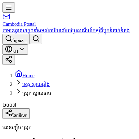
Cambodia
Postal
តាមខេត្ត
លេខកូដទាំងអស់
ការិយាល័យប្រៃសណីយ៍
កម្មវិធី
ប្លុក
ទំនាក់ទំនង
ស្វែងរក...
KH
Home
ខេត្ត ស្វាយរៀង
ស្រុក ស្វាយទាប
២០០៧
ចែករំលែក
លេខហ្ស៊ីប ស្រុក