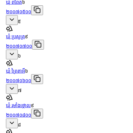
ឃុំ ពពែត
៦
២០០៧០៥០០
៥
ឃុំ ប្រសូត្រ
៩
២០០៧០៧០០
៦
ឃុំ ព្រៃតាអី
៦
២០០៧០៦០០
៧
ឃុំ រមាំងថ្កោល
៩
២០០៧០៨០០
៨