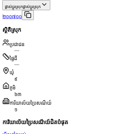
ផ្លាស់ប្តូរស្រុក
ផ្លាស់ប្តូរស្រុក
២០០៧០០
ស្ថិតិស្រុក
ប្រជាជន
—
ផ្ទៃដី
—
ឃុំ
៩
ភូមិ
៦៣
ការិយាល័យប្រៃសណីយ៍
១
ការិយាល័យប្រៃសណីយ៍ជិតបំផុត