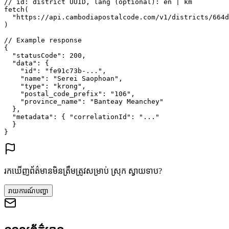
// id: district UUID, lang (optional): en | km
fetch
(
"https://api.cambodiapostalcode.com/v1/districts/664d
)
// Example response
{
"statusCode"
: 
200
,
"data"
: {
"id"
: 
"fe91c73b-..."
,
"name"
: 
"Serei Saophoan"
,
"type"
: 
"krong"
,
"postal_code_prefix"
: 
"106"
,
"province_name"
: 
"Banteay Meanchey"
},
"metadata"
: {
"correlationId"
: 
"..."
}
}
រកឃើញព័ត៌មានមិនត្រឹមត្រូវសម្រាប់ ស្រុក ស្វាយទាប?
រាយការណ៍បញ្ហា