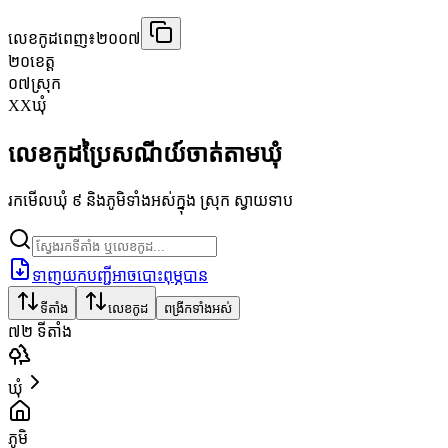
លេខកូដពេញ៖
២០០៧
២០
ខេត្ត
០៧
ស្រុក
XX
ឃុំ
លេខកូដប្រៃសណីយ៍ចាត់តាមឃុំ
រកមើលឃុំ ៩ និងភូមិទាំងអស់ក្នុង ស្រុក ស្វាយទាប
ទាញយកបញ្ជីអាចបោះពុម្ភបាន
ទីតាំង
លេខកូដ
ពង្រីកទាំងអស់
៧២
ទីតាំង
ឃុំ
ភូមិ