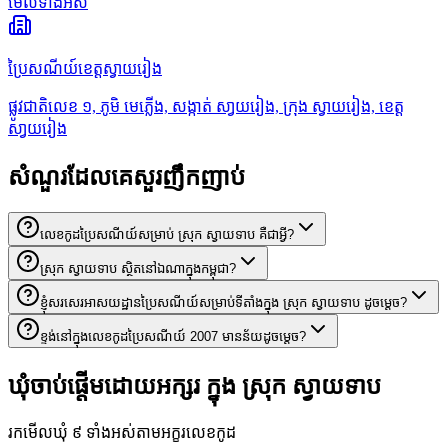
មើលទាំងអស់
ប្រៃសណីយ៍ខេត្តស្វាយរៀង
ផ្លូវជាតិលេខ ១, ភូមិ មេភ្លើង, សង្កាត់ សា្វយរៀង, ក្រុង ស្វាយរៀង, ខេត្ត
សា្វយរៀង
សំណួរដែលគេសួរញឹកញាប់
លេខកូដប្រៃសណីយ៍សម្រាប់ ស្រុក ស្វាយទាប គឺជាអ្វី?
ស្រុក ស្វាយទាប ស្ថិតនៅឯណាក្នុងកម្ពុជា?
ខ្ញុំសរសេរអាសយដ្ឋានប្រៃសណីយ៍សម្រាប់ទីតាំងក្នុង ស្រុក ស្វាយទាប ដូចម្តេច?
ខ្ទង់នៅក្នុងលេខកូដប្រៃសណីយ៍ 2007 មានន័យដូចម្តេច?
ឃុំចាប់ផ្តើមដោយអក្សរ ក្នុង ស្រុក ស្វាយទាប
រកមើលឃុំ ៩ ទាំងអស់តាមអក្ខរលេខកូដ