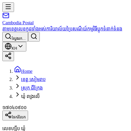
Cambodia
Postal
តាមខេត្ត
លេខកូដទាំងអស់
ការិយាល័យប្រៃសណីយ៍
កម្មវិធី
ប្លុក
ទំនាក់ទំនង
ស្វែងរក...
KH
Home
ខេត្ត សៀមរាប
ស្រុក ជីក្រែង
ឃុំ ពង្រលើ
១៧០៤០៩០០
ចែករំលែក
លេខហ្ស៊ីប ឃុំ