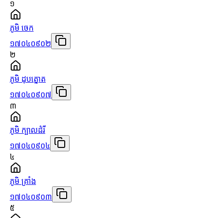
១
ភូមិ ចេក
១៧០៤០៩០២
២
ភូមិ ដុបត្នោត
១៧០៤០៩០៧
៣
ភូមិ ក្បាលដំរី
១៧០៤០៩០៤
៤
ភូមិ គ្រាំង
១៧០៤០៩០៣
៥