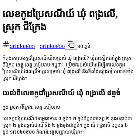
លេខកូដប្រៃសណីយ៍ ឃុំ ពង្រលើ,
ស្រុក ជីក្រែង
១៧០៤០៩០១
–
១៧០៤០៩១០
១០ ភូមិ
កំពុងរកលេខកូដប្រៃសណីយ៍សម្រាប់ ឃុំ ពង្រលើ? ឃុំនេះស្ថិតនៅក្នុង ស្រុក
ជីក្រែង ខេត្ត ខេត្ត សៀមរាប កម្ពុជា។ ប្រើថតរបស់យើងដើម្បីរកលេខកូដ
ប្រៃសណីយ៍ដែលត្រឹមត្រូវសម្រាប់ ឃុំ ពង្រលើ និងទីតាំងផ្សេងទៀតនៅទូទាំង
ស្រុក ជីក្រែង។
យល់ពីលេខកូដប្រៃសណីយ៍ ឃុំ ពង្រលើ ៨ខ្ទង់
ក្នុង ស្រុក ជីក្រែង, ខេត្ត សៀមរាប
លេខកូដប្រៃសណីយ៍កម្ពុជាមាន ៨ ខ្ទង់។ ២ ខ្ទង់ដំបូងជាខេត្ត ២ ខ្ទង់បន្ទាប់ជា
ស្រុក ២ ខ្ទង់បន្ទាប់ជាឃុំ និង ២ ខ្ទង់ចុងជាភូមិ។ ក្នុង ឃុំ ពង្រលើ បុព្វបទ ៦
ខ្ទង់ ១៧០៤០៩០០ កំណត់អត្តសញ្ញាណឃុំនេះ។