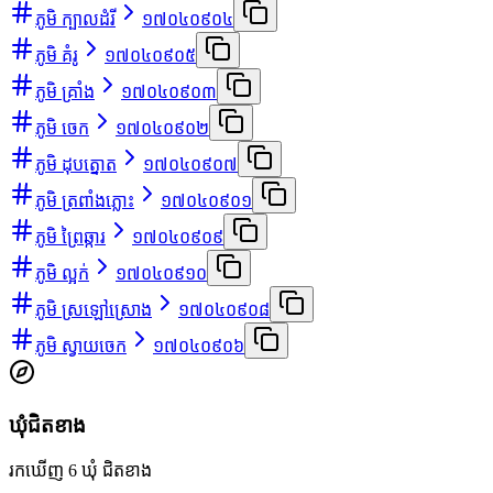
ភូមិ ក្បាលដំរី
១៧០៤០៩០៤
ភូមិ គំរូ
១៧០៤០៩០៥
ភូមិ គ្រាំង
១៧០៤០៩០៣
ភូមិ ចេក
១៧០៤០៩០២
ភូមិ ដុបត្នោត
១៧០៤០៩០៧
ភូមិ ត្រពាំងភ្លោះ
១៧០៤០៩០១
ភូមិ ព្រៃឆ្ការ
១៧០៤០៩០៩
ភូមិ ល្អក់
១៧០៤០៩១០
ភូមិ ស្រឡៅស្រោង
១៧០៤០៩០៨
ភូមិ ស្វាយចេក
១៧០៤០៩០៦
ឃុំជិតខាង
រកឃើញ 6 ឃុំ ជិតខាង