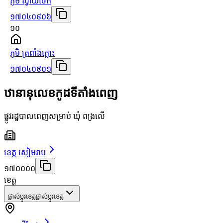
ភូមិ ស្វាយចេក
១៧០៤០៩០៦
១០
ភូមិ ត្រពាំងភ្លោះ
១៧០៤០៩០១
ឋានានុលេខកូដទីតាំងពេញ
ផ្លូវរដ្ឋបាលពេញសម្រាប់ ឃុំ ពង្រលើ
ខេត្ត សៀមរាប
១៧០០០០
ខេត្ត
ផ្លាស់ប្តូរខេត្ត
ផ្លាស់ប្តូរខេត្ត