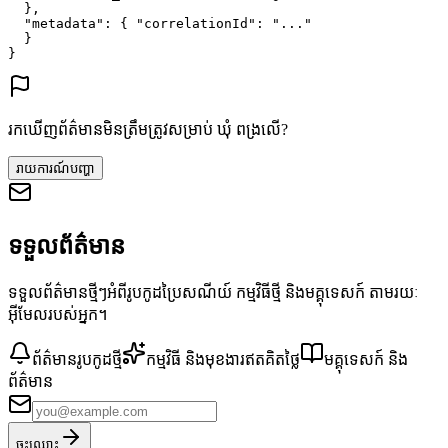
},
"metadata"
: {
"correlationId"
: 
"..."
}
}
រកឃើញព័ត៌មានមិនត្រឹមត្រូវសម្រាប់ ឃុំ ពង្រលើ?
រាយការណ៍បញ្ហា
ទទួលព័ត៌មាន
ទទួលព័ត៌មានថ្មីៗអំពីរូបកូដប្រៃសណីយ៍ កម្មវិធីថ្មី និងមគ្គុទេសក៍ តាមរយៈ
អ៊ីមែលរបស់អ្នក។
ព័ត៌មានរូបកូដថ្មី
កម្មវិធី និងមុខងារឥតគិតថ្លៃ
មគ្គុទេសក៍ និង
ព័ត៌មាន
ចុះឈ្មោះ