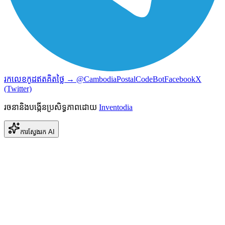
រកលេខកូដឥតគិតថ្លៃ → @CambodiaPostalCodeBot
Facebook
X
(Twitter)
រចនានិងបង្កើនប្រសិទ្ធភាពដោយ
Inventodia
ការស្វែងរក AI