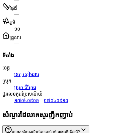
—
ផ្ទៃដី
—
ភូមិ
១០
គ្រួសារ
—
ទីតាំង
ខេត្ត
ខេត្ត សៀមរាប
ស្រុក
ស្រុក ជីក្រែង
ជួរលេខកូដប្រៃសណីយ៍
១៧០៤០៩០១
–
១៧០៤០៩១០
សំណួរដែលគេសួរញឹកញាប់
លេខកូដប្រៃសណីយ៍សម្រាប់ ឃុំ ពង្រលើ គឺជាអ្វី?