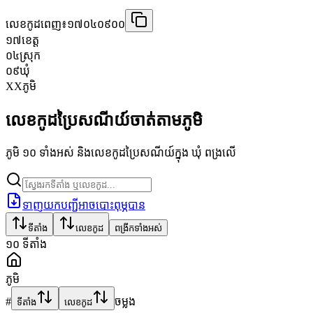
លេខកូដពេញ៖
១៧០៤០៩០០
១៧
ខេត្ត
០៤
ស្រុក
០៩
ឃុំ
XX
ភូមិ
លេខកូដប្រៃសណីយ៍ចាត់តាមភូមិ
ភូមិ ១០ ទាំងអស់ និងលេខកូដប្រៃសណីយ៍ក្នុង ឃុំ ពង្រលើ
ទាញយកបញ្ជីអាចបោះពុម្ភបាន
ទីតាំង
លេខកូដ
ពង្រីកទាំងអស់
១០
ទីតាំង
ភូមិ
#
ចម្លង
ទីតាំង
លេខកូដ