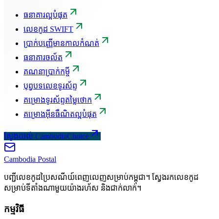
ធនាគារល្អបំផុត
លេខកូដ SWIFT
ប្រាក់បញ្ញើមានកាលកំណត់
ធនាគារចល័ត
គណនាប្រាក់កម្ចី
បុព្វបទលេខទូរស័ព្ទ
គម្រោងទូរស័ព្ទតម្លៃថោក
គម្រោងអ៊ីនធឺណិតល្អបំផុត
ស្វែងយល់ CambodiaChoice
Cambodia
Postal
បញ្ជីលេខកូដប្រៃសណីយ៍ពេញលេញសម្រាប់កម្ពុជា។ ស្វែងរកលេខកូដ
សម្រាប់ទីតាំងណាមួយយ៉ាងរហ័ស និងជាក់លាក់។
កម្មវិធី