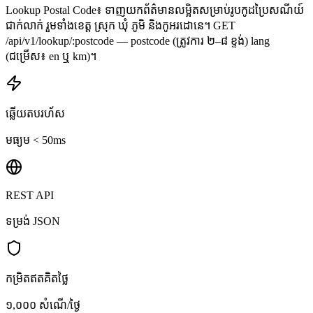
Lookup Postal Code៖ ទាញយកព័ត៌មានលម្អិតសម្រាប់រូបកូដប្រៃសណីយ៍
ជាក់លាក់ រួមទាំងខេត្ត ស្រុក ឃុំ ភូមិ និងកូអរដោនេ។ GET
/api/v1/lookup/:postcode — postcode (ត្រូវការ ២–៨ ខ្ទង់) lang
(ជម្រើស៖ en ឬ km)។
ឆ្លើយតបរហ័ស
មធ្យម < 50ms
REST API
ទម្រង់ JSON
កម្រិតឥតគិតថ្លៃ
១,០០០ សំណើ/ថ្ងៃ