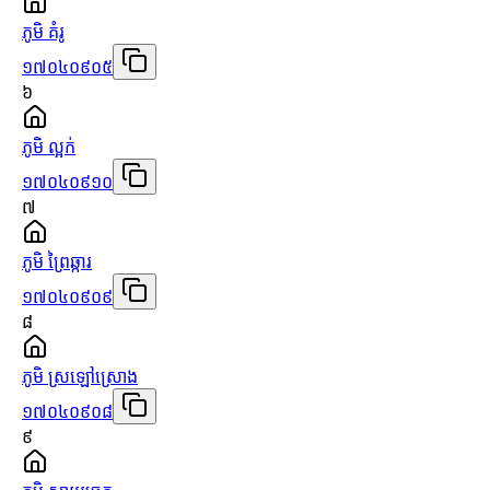
ភូមិ គំរូ
១៧០៤០៩០៥
៦
ភូមិ ល្អក់
១៧០៤០៩១០
៧
ភូមិ ព្រៃឆ្ការ
១៧០៤០៩០៩
៨
ភូមិ ស្រឡៅស្រោង
១៧០៤០៩០៨
៩