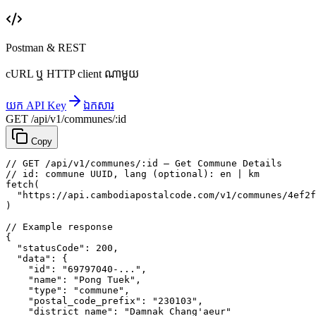
Postman & REST
cURL ឬ HTTP client ណាមួយ
យក API Key
ឯកសារ
GET /api/v1/communes/:id
Copy
// GET /api/v1/communes/:id — Get Commune Details
// id: commune UUID, lang (optional): en | km
fetch
(
"https://api.cambodiapostalcode.com/v1/communes/4ef2f
)
// Example response
{
"statusCode"
: 
200
,
"data"
: {
"id"
: 
"69797040-..."
,
"name"
: 
"Pong Tuek"
,
"type"
: 
"commune"
,
"postal_code_prefix"
: 
"230103"
,
"district_name"
: 
"Damnak Chang'aeur"