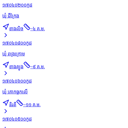
១៧០៤០២០០
កូដ
ឃុំ ជីក្រែង
ខាងលិច
~
៤ គ.ម.
១៧០៤០៨០០
កូដ
ឃុំ ពង្រក្រោម
ខាងត្បូង
~
៩ គ.ម.
១៧០៤០៦០០
កូដ
ឃុំ គោកធ្លកលើ
និរតី
~
១១ គ.ម.
១៧០៤០៥០០
កូដ