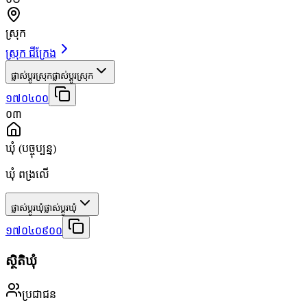
ស្រុក
ស្រុក ជីក្រែង
ផ្លាស់ប្តូរស្រុក
ផ្លាស់ប្តូរស្រុក
១៧០៤០០
០៣
ឃុំ
(បច្ចុប្បន្ន)
ឃុំ ពង្រលើ
ផ្លាស់ប្តូរឃុំ
ផ្លាស់ប្តូរឃុំ
១៧០៤០៩០០
ស្ថិតិឃុំ
ប្រជាជន