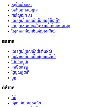
កម្មវិធីទាំងអស់
បកប្រែអាសយដ្ឋាន
ការស្វែងរក AI
លេខកូដប្រៃសណីយ៍របស់ខ្ញុំគឺជាអ្វី?
ទាញយកលេខកូដប្រៃសណីយ៍អាចបោះពុម្ភ
ស្វែងរកការិយាល័យប្រៃសណីយ៍
ធនធាន
លេខកូដប្រៃសណីយ៍ទាំងអស់
ស្វែងរកការិយាល័យប្រៃសណីយ៍
ផែនទីកម្ពុជា
រកមើលខេត្ត
ថ្ងៃបុណ្យជាតិ
ប្លុក
ព័ត៌មាន
អំពី
ផ្សាយជាមួយពួកយើង