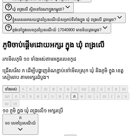
ឃុំ ពង្រលើ ស្ថិតនៅឯណាក្នុងកម្ពុជា?
ខ្ញុំសរសេរអាសយដ្ឋានប្រៃសណីយ៍សម្រាប់ទីតាំងក្នុង ឃុំ ពង្រលើ ដូចម្តេច?
ខ្ទង់នៅក្នុងលេខកូដប្រៃសណីយ៍ 17040900 មានន័យដូចម្តេច?
ភូមិចាប់ផ្តើមដោយអក្សរ ក្នុង ឃុំ ពង្រលើ
រកមើលភូមិ ១០ ទាំងអស់តាមអក្ខរលេខកូដ
ជ្រើសរើស ភ ដើម្បីបង្ហាញតំណភ្ជាប់ទៅមើលស្រុក ឃុំ និងភូមិ ក្នុង ខេត្ត
សៀមរាប តាមអក្សរដំបូង។
ទាំងអស់
ក
ខ
គ
ឃ
ង
ច
ឆ
ជ
ឈ
ញ
ដ
ឋ
ឌ
ឍ
ណ
ត
ថ
ទ
ធ
ន
ប
ផ
ព
ភ
ម
យ
រ
ល
វ
ឝ
ឞ
ស
ហ
១០ ភូមិ ក្នុង ឃុំ ពង្រលើ
១
អក្សរប្រើ
ភ
១០
លេខប្រៃសណីយ៍