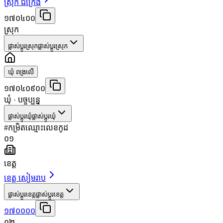
ស្រុក ជីក្រែង
១៧០៤០០
ស្រុក
ផ្លាស់ប្តូរស្រុក
ផ្លាស់ប្តូរស្រុក
ឃុំ ពង្រលើ
១៧០៤០៩០០
ឃុំ
· បច្ចុប្បន្ន
ផ្លាស់ប្តូរឃុំ
ផ្លាស់ប្តូរឃុំ
#
កម្រិត
ឈ្មោះ
លេខកូដ
០១
ខេត្ត
ខេត្ត សៀមរាប
ផ្លាស់ប្តូរខេត្ត
ផ្លាស់ប្តូរខេត្ត
១៧០០០០
០២