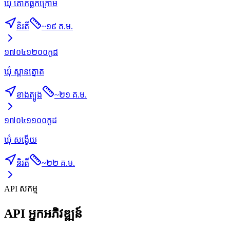
ឃុំ គោកធ្លកក្រោម
និរតី
~
១៩ គ.ម.
១៧០៤១២០០
កូដ
ឃុំ ស្ពានត្នោត
ខាងត្បូង
~
២១ គ.ម.
១៧០៤១១០០
កូដ
ឃុំ សង្វើយ
និរតី
~
២២ គ.ម.
API សកម្ម
API អ្នកអភិវឌ្ឍន៍