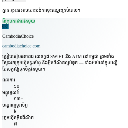
គ្មាន spam អាចបោះបង់ការចុះឈ្មោះគ្រប់ពេល។
ពីក្រុមការងារតែមួយ
CC
CambodiaChoice
cambodiachoice.com
ប្រៀបធៀបធនាគារ លេខកូដ SWIFT និង ATM នៅកម្ពុជា ព្រមទាំង
ស្វែងរកក្រុមហ៊ុនទូរស័ព្ទ និងអ៊ីនធឺណិតល្អបំផុត — ទាំងអស់នៅក្នុងបញ្ជី
ដែលគួរឱ្យទុកចិត្តតែមួយ។
ធនាគារ
១០
មគ្គុទ្ទេសក៍
១៣+
បណ្តាញទូរស័ព្ទ
៤
ក្រុមហ៊ុនអ៊ីនធឺណិត
៧