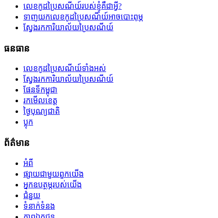
លេខកូដប្រៃសណីយ៍របស់ខ្ញុំគឺជាអ្វី?
ទាញយកលេខកូដប្រៃសណីយ៍អាចបោះពុម្ភ
ស្វែងរកការិយាល័យប្រៃសណីយ៍
ធនធាន
លេខកូដប្រៃសណីយ៍ទាំងអស់
ស្វែងរកការិយាល័យប្រៃសណីយ៍
ផែនទីកម្ពុជា
រកមើលខេត្ត
ថ្ងៃបុណ្យជាតិ
ប្លុក
ព័ត៌មាន
អំពី
ផ្សាយជាមួយពួកយើង
អ្នកឧបត្ថម្ភរបស់យើង
ជំនួយ
ទំនាក់ទំនង
ភាពឯកជន