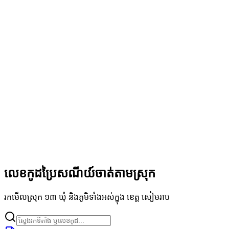
លេខកូដប្រៃសណីយ៍ចាត់តាមស្រុក
រកមើលស្រុក ១៣ ឃុំ និងភូមិទាំងអស់ក្នុង ខេត្ត សៀមរាប