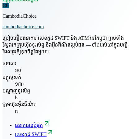
CC
CambodiaChoice
cambodiachoice.com
ប្រៀបធៀបធនាគារ លេខកូដ SWIFT និង ATM នៅកម្ពុជា ព្រមទាំង
ស្វែងរកក្រុមហ៊ុនទូរស័ព្ទ និងអ៊ីនធឺណិតល្អបំផុត — ទាំងអស់នៅក្នុងបញ្ជី
ដែលគួរឱ្យទុកចិត្តតែមួយ។
ធនាគារ
១០
មគ្គុទ្ទេសក៍
១៣+
បណ្តាញទូរស័ព្ទ
៤
ក្រុមហ៊ុនអ៊ីនធឺណិត
៧
ធនាគារល្អបំផុត
លេខកូដ SWIFT