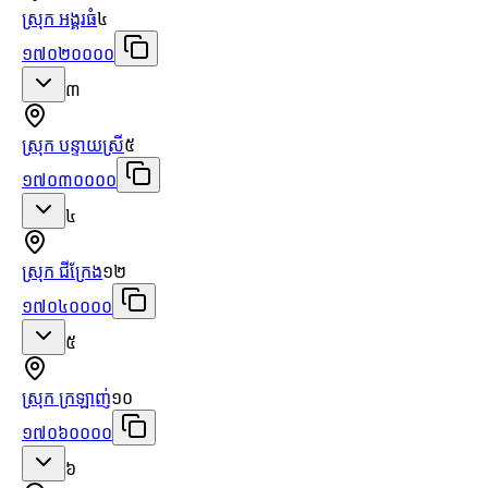
ស្រុក អង្គរធំ
៤
១៧០២០០០០
៣
ស្រុក បន្ទាយស្រី
៥
១៧០៣០០០០
៤
ស្រុក ជីក្រែង
១២
១៧០៤០០០០
៥
ស្រុក ក្រឡាញ់
១០
១៧០៦០០០០
៦