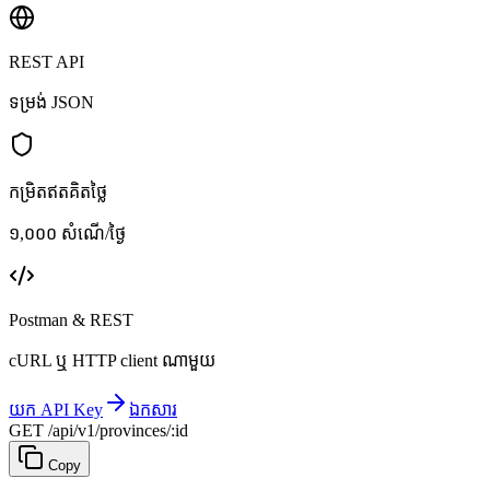
REST API
ទម្រង់ JSON
កម្រិតឥតគិតថ្លៃ
១,០០០ សំណើ/ថ្ងៃ
Postman & REST
cURL ឬ HTTP client ណាមួយ
យក API Key
ឯកសារ
GET /api/v1/provinces/:id
Copy