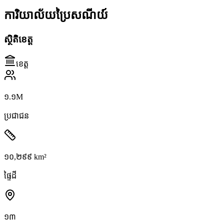
ការិយាល័យប្រៃសណីយ៍
ស្ថិតិខេត្ត
ខេត្ត
១.១M
ប្រជាជន
១០,២៩៩ km²
ផ្ទៃដី
១៣