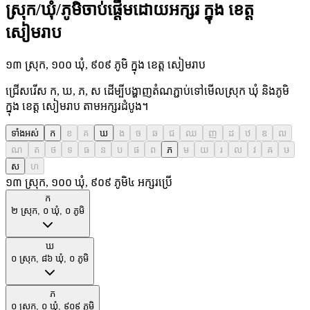
ស្រុក/ឃុំ/ភូមិចាប់ផ្តើមដោយអក្សរ ក្នុង ខេត្ត
សៀមរាប
១៣ ស្រុក, ១០០ ឃុំ, ៩០៩ ភូមិ ក្នុង ខេត្ត សៀមរាប
ជ្រើសរើស ក, ឃ, ភ, ស ដើម្បីបង្ហាញតំណភ្ជាប់ទៅមើលស្រុក ឃុំ និងភូមិ
ក្នុង ខេត្ត សៀមរាប តាមអក្សរដំបូង។
ទាំងអស់
ក
ខ
គ
ឃ
ង
ច
ឆ
ជ
ឈ
ញ
ដ
ឋ
ឌ
ឍ
ណ
ត
ថ
ទ
ធ
ន
ប
ផ
ព
ភ
ម
យ
រ
ល
វ
ឝ
ឞ
ស
ហ
១៣
ស្រុក
,
១០០
ឃុំ
,
៩០៩
ភូមិ
៤
អក្សរប្រើ
ក
២
ស្រុក
,
០
ឃុំ
,
០
ភូមិ
ឃ
០
ស្រុក
,
៨៦
ឃុំ
,
០
ភូមិ
ភ
០
ស្រុក
,
០
ឃុំ
,
៩០៩
ភូមិ