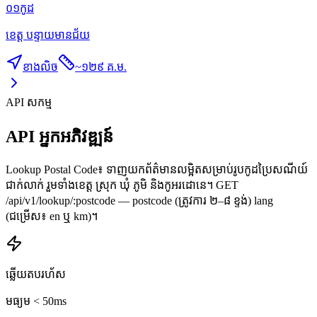
០១
កូដ
ខេត្ត បន្ទាយមានជ័យ
ខាងលិច
~
១២៩ គ.ម.
API សកម្ម
API អ្នកអភិវឌ្ឍន៍
Lookup Postal Code៖ ទាញយកព័ត៌មានលម្អិតសម្រាប់រូបកូដប្រៃសណីយ៍
ជាក់លាក់ រួមទាំងខេត្ត ស្រុក ឃុំ ភូមិ និងកូអរដោនេ។ GET
/api/v1/lookup/:postcode — postcode (ត្រូវការ ២–៨ ខ្ទង់) lang
(ជម្រើស៖ en ឬ km)។
ឆ្លើយតបរហ័ស
មធ្យម < 50ms