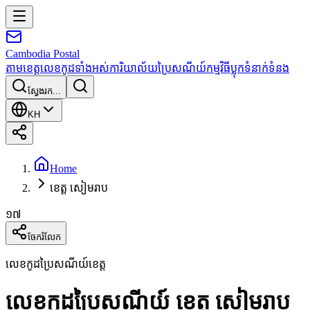
Cambodia
Postal
តាមខេត្ត
លេខកូដទាំងអស់
ការិយាល័យប្រៃសណីយ៍
កម្មវិធី
ប្លុក
ទំនាក់ទំនង
ស្វែងរក...
KH
Home
ខេត្ត សៀមរាប
១៧
ចែករំលែក
លេខកូដប្រៃសណីយ៍ខេត្ត
លេខកូដប្រៃសណីយ៍ ខេត្ត សៀមរាប