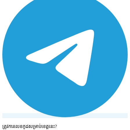
ត្រូវការលេខកូដសម្រាប់ខេត្តនេះ?