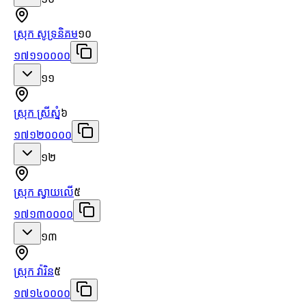
ស្រុក សូទ្រនិគម
១០
១៧១១០០០០
១១
ស្រុក ស្រីស្នំ
៦
១៧១២០០០០
១២
ស្រុក ស្វាយលើ
៥
១៧១៣០០០០
១៣
ស្រុក វ៉ារិន
៥
១៧១៤០០០០