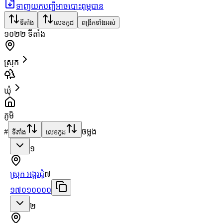
ទាញយកបញ្ជីអាចបោះពុម្ភបាន
ទីតាំង
លេខកូដ
ពង្រីកទាំងអស់
១០២២
ទីតាំង
ស្រុក
ឃុំ
ភូមិ
#
ចម្លង
ទីតាំង
លេខកូដ
១
ស្រុក អង្គរជុំ
៧
១៧០១០០០០
២