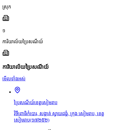
ស្រុក
១
ការិយាល័យប្រៃសណីយ៍
ការិយាល័យប្រៃសណីយ៍
មើលទាំងអស់
ប្រៃសណីយ៍ខេត្តសៀមរាប
វិថីពោធិកំបោរ, សង្កាត់ ស្វាយដង្គំ, ក្រុង សៀមរាប, ខេត្ត
សៀមរាប(១៧២៥២)