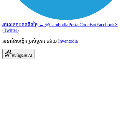
រកលេខកូដឥតគិតថ្លៃ → @CambodiaPostalCodeBot
Facebook
X
(Twitter)
រចនានិងបង្កើនប្រសិទ្ធភាពដោយ
Inventodia
ការស្វែងរក AI