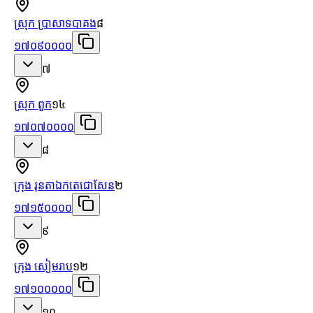
ស្រុក ប្រាសាទបាគង
៨
១៧០៩០០០០
៧
ស្រុក ពួក
១៤
១៧០៧០០០០
៨
ក្រុង រុនតាឯកតេជោសែន
២
១៧១៥០០០០
៩
ក្រុង សៀមរាប
១២
១៧១០០០០០
១០