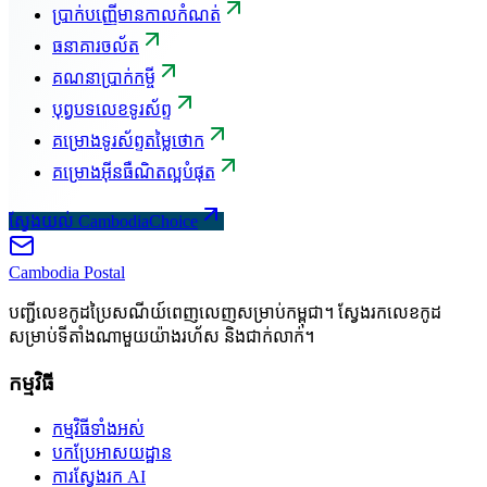
ប្រាក់បញ្ញើមានកាលកំណត់
ធនាគារចល័ត
គណនាប្រាក់កម្ចី
បុព្វបទលេខទូរស័ព្ទ
គម្រោងទូរស័ព្ទតម្លៃថោក
គម្រោងអ៊ីនធឺណិតល្អបំផុត
ស្វែងយល់ CambodiaChoice
Cambodia
Postal
បញ្ជីលេខកូដប្រៃសណីយ៍ពេញលេញសម្រាប់កម្ពុជា។ ស្វែងរកលេខកូដ
សម្រាប់ទីតាំងណាមួយយ៉ាងរហ័ស និងជាក់លាក់។
កម្មវិធី
កម្មវិធីទាំងអស់
បកប្រែអាសយដ្ឋាន
ការស្វែងរក AI