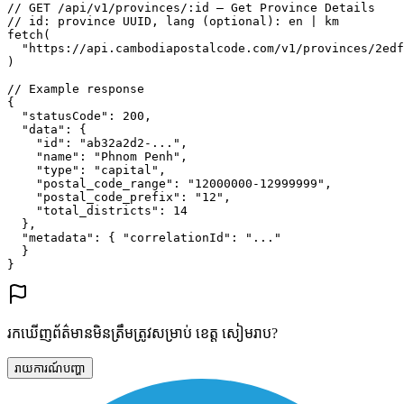
// GET /api/v1/provinces/:id — Get Province Details
// id: province UUID, lang (optional): en | km
fetch
(
"https://api.cambodiapostalcode.com/v1/provinces/2edf
)
// Example response
{
"statusCode"
: 
200
,
"data"
: {
"id"
: 
"ab32a2d2-..."
,
"name"
: 
"Phnom Penh"
,
"type"
: 
"capital"
,
"postal_code_range"
: 
"12000000-12999999"
,
"postal_code_prefix"
: 
"12"
,
"total_districts"
: 
14
},
"metadata"
: {
"correlationId"
: 
"..."
}
}
រកឃើញព័ត៌មានមិនត្រឹមត្រូវសម្រាប់ ខេត្ត សៀមរាប?
រាយការណ៍បញ្ហា