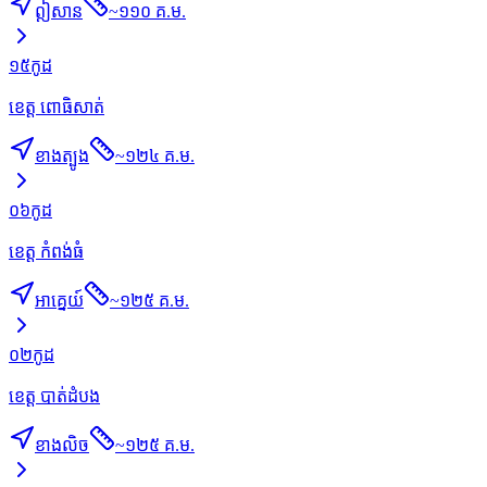
ឦសាន
~
១១០ គ.ម.
១៥
កូដ
ខេត្ត ពោធិសាត់
ខាងត្បូង
~
១២៤ គ.ម.
០៦
កូដ
ខេត្ត កំពង់ធំ
អាគ្នេយ៍
~
១២៥ គ.ម.
០២
កូដ
ខេត្ត បាត់ដំបង
ខាងលិច
~
១២៥ គ.ម.