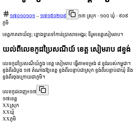
១៧០១០១០១
–
១៧១៥០២០៩
១៣ ស្រុក · ១០០ ឃុំ · ៩០៩
ភូមិ
ខេត្តភាគពាយ័ព្យ; ខ្លោងទ្វារទៅកាន់ប្រាសាទអង្គរ; ទីរួមខេត្តសៀមរាប។
យល់ពីលេខកូដប្រៃសណីយ៍ ខេត្ត សៀមរាប ៨ខ្ទង់
លេខកូដប្រៃសណីយ៍ក្នុង ខេត្ត សៀមរាប ធ្វើតាមទម្រង់ ៨ ខ្ទង់របស់កម្ពុជា។
ខ្ទង់ពីរដំបូង ១៧ តំណាងឱ្យខេត្ត ខ្ទង់ពីរបន្ទាប់ជាស្រុក ខ្ទង់ពីរបន្ទាប់ជាឃុំ និង
ខ្ទង់ពីរចុងក្រោយជាភូមិ។
លេខកូដពេញ៖
១៧
១៧
ខេត្ត
XX
ស្រុក
XX
ឃុំ
XX
ភូមិ