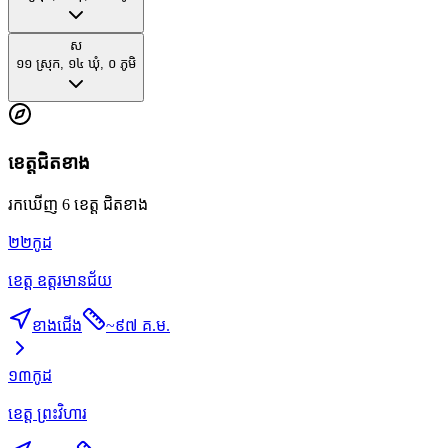
ស
១១
ស្រុក
,
១៤
ឃុំ
,
០
ភូមិ
ខេត្តជិតខាង
រកឃើញ 6 ខេត្ត ជិតខាង
២២
កូដ
ខេត្ត ឧត្តរមានជ័យ
ខាងជើង
~
៩៧ គ.ម.
១៣
កូដ
ខេត្ត ព្រះវិហារ