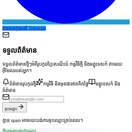
រកលេខកូដនៅ Telegram
ទទួលព័ត៌មាន
ទទួលព័ត៌មានថ្មីៗអំពីរូបកូដប្រៃសណីយ៍ កម្មវិធីថ្មី និងមគ្គុទេសក៍ តាមរយៈ
អ៊ីមែលរបស់អ្នក។
ព័ត៌មានរូបកូដថ្មី
កម្មវិធី និងមុខងារឥតគិតថ្លៃ
មគ្គុទេសក៍ និង
ព័ត៌មាន
ចុះឈ្មោះ
គ្មាន spam អាចបោះបង់ការចុះឈ្មោះគ្រប់ពេល។
ពីក្រុមការងារតែមួយ