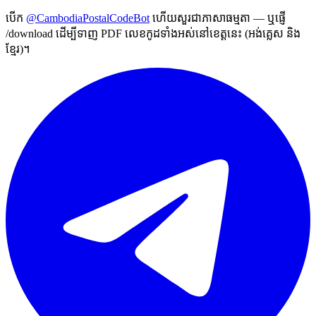
បើក
@CambodiaPostalCodeBot
ហើយសួរជាភាសាធម្មតា — ឬផ្ញើ
/download ដើម្បីទាញ PDF លេខកូដទាំងអស់នៅខេត្តនេះ (អង់គ្លេស និង
ខ្មែរ)។