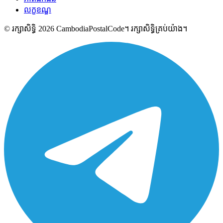
លក្ខខណ្ឌ
© រក្សាសិទ្ធិ 2026 CambodiaPostalCode។ រក្សាសិទ្ធិគ្រប់យ៉ាង។