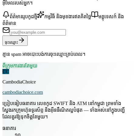
អ៊ីមែលរបស់អ្នក។
ព័ត៌មានរូបកូដថ្មី
កម្មវិធី និងមុខងារឥតគិតថ្លៃ
មគ្គុទេសក៍ និង
ព័ត៌មាន
ចុះឈ្មោះ
គ្មាន spam អាចបោះបង់ការចុះឈ្មោះគ្រប់ពេល។
ពីក្រុមការងារតែមួយ
CC
CambodiaChoice
cambodiachoice.com
ប្រៀបធៀបធនាគារ លេខកូដ SWIFT និង ATM នៅកម្ពុជា ព្រមទាំង
ស្វែងរកក្រុមហ៊ុនទូរស័ព្ទ និងអ៊ីនធឺណិតល្អបំផុត — ទាំងអស់នៅក្នុងបញ្ជី
ដែលគួរឱ្យទុកចិត្តតែមួយ។
ធនាគារ
១០