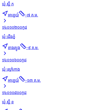
ឃុំ ស្ពឺ ក
អាគ្នេយ៍
~
៧ គ.ម.
១៤០១០២០០
កូដ
ឃុំ ជើងភ្នំ
ខាងត្បូង
~
៩ គ.ម.
១៤០១០៦០០
កូដ
ឃុំ ស្ដៅកោង
អាគ្នេយ៍
~
១៣ គ.ម.
១៤០១០៨០០
កូដ
ឃុំ ស្ពឺ ខ