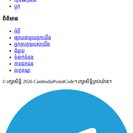
ប្លុក
ព័ត៌មាន
អំពី
ផ្សាយជាមួយពួកយើង
អ្នកឧបត្ថម្ភរបស់យើង
ជំនួយ
ទំនាក់ទំនង
ភាពឯកជន
លក្ខខណ្ឌ
© រក្សាសិទ្ធិ 2026 CambodiaPostalCode។ រក្សាសិទ្ធិគ្រប់យ៉ាង។