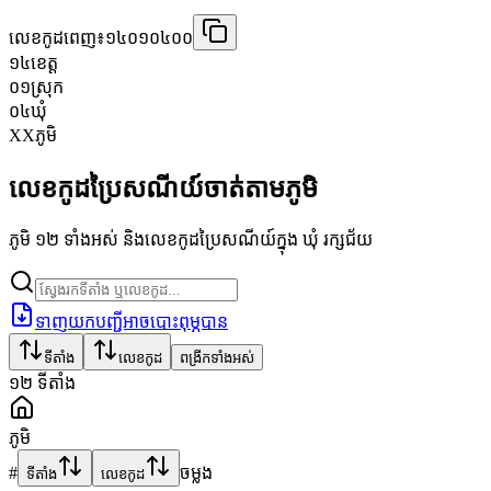
លេខកូដពេញ៖
១៤០១០៤០០
១៤
ខេត្ត
០១
ស្រុក
០៤
ឃុំ
XX
ភូមិ
លេខកូដប្រៃសណីយ៍ចាត់តាមភូមិ
ភូមិ ១២ ទាំងអស់ និងលេខកូដប្រៃសណីយ៍ក្នុង ឃុំ រក្សជ័យ
ទាញយកបញ្ជីអាចបោះពុម្ភបាន
ទីតាំង
លេខកូដ
ពង្រីកទាំងអស់
១២
ទីតាំង
ភូមិ
#
ចម្លង
ទីតាំង
លេខកូដ