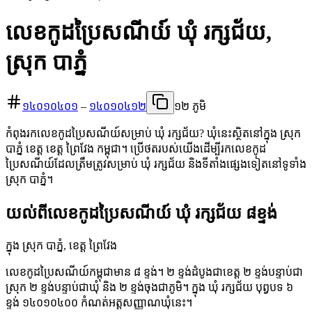
លេខកូដប្រៃសណីយ៍ ឃុំ រក្សជ័យ,
ស្រុក បាភ្នំ
១៤០១០៤០១
–
១៤០១០៤១២
១២ ភូមិ
កំពុងរកលេខកូដប្រៃសណីយ៍សម្រាប់ ឃុំ រក្សជ័យ? ឃុំនេះស្ថិតនៅក្នុង ស្រុក
បាភ្នំ ខេត្ត ខេត្ត ព្រៃវែង កម្ពុជា។ ប្រើថតរបស់យើងដើម្បីរកលេខកូដ
ប្រៃសណីយ៍ដែលត្រឹមត្រូវសម្រាប់ ឃុំ រក្សជ័យ និងទីតាំងផ្សេងទៀតនៅទូទាំង
ស្រុក បាភ្នំ។
យល់ពីលេខកូដប្រៃសណីយ៍ ឃុំ រក្សជ័យ ៨ខ្ទង់
ក្នុង ស្រុក បាភ្នំ, ខេត្ត ព្រៃវែង
លេខកូដប្រៃសណីយ៍កម្ពុជាមាន ៨ ខ្ទង់។ ២ ខ្ទង់ដំបូងជាខេត្ត ២ ខ្ទង់បន្ទាប់ជា
ស្រុក ២ ខ្ទង់បន្ទាប់ជាឃុំ និង ២ ខ្ទង់ចុងជាភូមិ។ ក្នុង ឃុំ រក្សជ័យ បុព្វបទ ៦
ខ្ទង់ ១៤០១០៤០០ កំណត់អត្តសញ្ញាណឃុំនេះ។