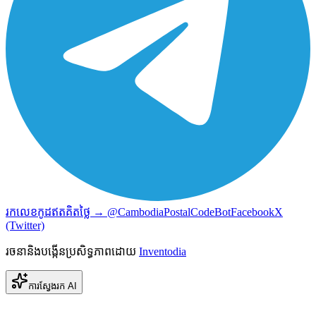
រកលេខកូដឥតគិតថ្លៃ → @CambodiaPostalCodeBot
Facebook
X
(Twitter)
រចនានិងបង្កើនប្រសិទ្ធភាពដោយ
Inventodia
ការស្វែងរក AI