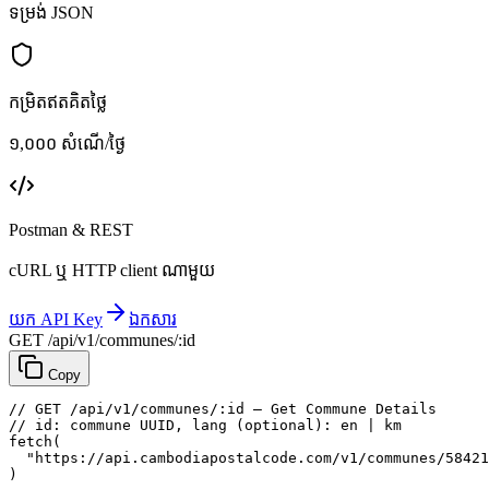
ទម្រង់ JSON
កម្រិតឥតគិតថ្លៃ
១,០០០ សំណើ/ថ្ងៃ
Postman & REST
cURL ឬ HTTP client ណាមួយ
យក API Key
ឯកសារ
GET /api/v1/communes/:id
Copy
// GET /api/v1/communes/:id — Get Commune Details
// id: commune UUID, lang (optional): en | km
fetch
(
"https://api.cambodiapostalcode.com/v1/communes/58421
)