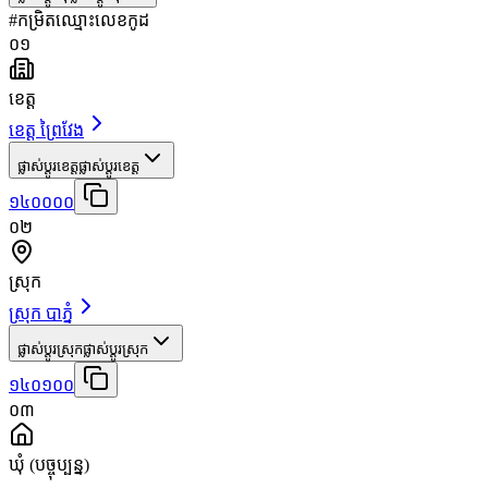
#
កម្រិត
ឈ្មោះ
លេខកូដ
០១
ខេត្ត
ខេត្ត ព្រៃវែង
ផ្លាស់ប្តូរខេត្ត
ផ្លាស់ប្តូរខេត្ត
១៤០០០០
០២
ស្រុក
ស្រុក បាភ្នំ
ផ្លាស់ប្តូរស្រុក
ផ្លាស់ប្តូរស្រុក
១៤០១០០
០៣
ឃុំ
(បច្ចុប្បន្ន)