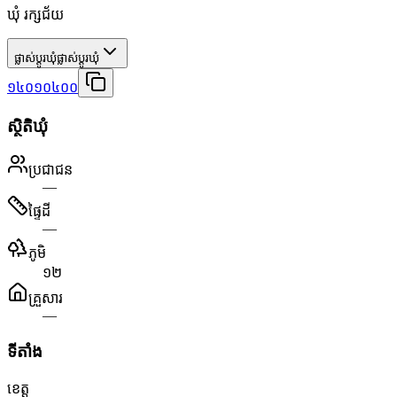
ឃុំ រក្សជ័យ
ផ្លាស់ប្តូរឃុំ
ផ្លាស់ប្តូរឃុំ
១៤០១០៤០០
ស្ថិតិឃុំ
ប្រជាជន
—
ផ្ទៃដី
—
ភូមិ
១២
គ្រួសារ
—
ទីតាំង
ខេត្ត