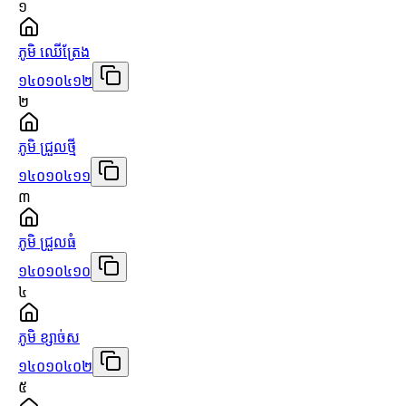
១
ភូមិ ឈើត្រែង
១៤០១០៤១២
២
ភូមិ ជ្រួលថ្មី
១៤០១០៤១១
៣
ភូមិ ជ្រួលធំ
១៤០១០៤១០
៤
ភូមិ ខ្សាច់ស
១៤០១០៤០២
៥