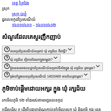
ខេត្ត ព្រៃវែង
ស្រុក
ស្រុក បាភ្នំ
ជួរលេខកូដប្រៃសណីយ៍
១៤០១០៤០១
–
១៤០១០៤១២
សំណួរដែលគេសួរញឹកញាប់
លេខកូដប្រៃសណីយ៍សម្រាប់ ឃុំ រក្សជ័យ គឺជាអ្វី?
ឃុំ រក្សជ័យ ស្ថិតនៅឯណាក្នុងកម្ពុជា?
ខ្ញុំសរសេរអាសយដ្ឋានប្រៃសណីយ៍សម្រាប់ទីតាំងក្នុង ឃុំ រក្សជ័យ ដូចម្តេច?
ខ្ទង់នៅក្នុងលេខកូដប្រៃសណីយ៍ 14010400 មានន័យដូចម្តេច?
ភូមិចាប់ផ្តើមដោយអក្សរ ក្នុង ឃុំ រក្សជ័យ
រកមើលភូមិ ១២ ទាំងអស់តាមអក្ខរលេខកូដ
ជ្រើសរើស ភ ដើម្បីបង្ហាញតំណភ្ជាប់ទៅមើលស្រុក ឃុំ និងភូមិ ក្នុង ខេត្ត