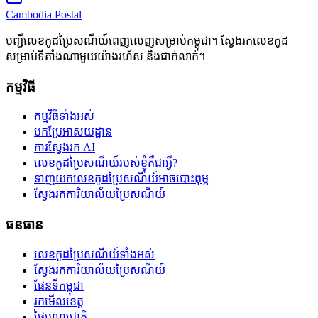
Cambodia
Postal
បញ្ជីលេខកូដប្រៃសណីយ៍ពេញលេញសម្រាប់កម្ពុជា។ ស្វែងរកលេខកូដ
សម្រាប់ទីតាំងណាមួយយ៉ាងរហ័ស និងជាក់លាក់។
កម្មវិធី
កម្មវិធីទាំងអស់
បកប្រែអាសយដ្ឋាន
ការស្វែងរក AI
លេខកូដប្រៃសណីយ៍របស់ខ្ញុំគឺជាអ្វី?
ទាញយកលេខកូដប្រៃសណីយ៍អាចបោះពុម្ភ
ស្វែងរកការិយាល័យប្រៃសណីយ៍
ធនធាន
លេខកូដប្រៃសណីយ៍ទាំងអស់
ស្វែងរកការិយាល័យប្រៃសណីយ៍
ផែនទីកម្ពុជា
រកមើលខេត្ត
ថ្ងៃបុណ្យជាតិ