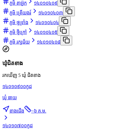
ភូមិ តាអ៊ួក
១៤០១០៤០៩
ភូមិ ត្រើយងរ៍
១៤០១០៤០៣
ភូមិ ថ្មទ្រាំង
១៤០១០៤០៤
ភូមិ ថ្មីក្រៅ
១៤០១០៤០៥
ភូមិ រក្សជ័យ
១៤០១០៤០៨
ឃុំជិតខាង
រកឃើញ 5 ឃុំ ជិតខាង
១៤០១០៩០០
កូដ
ឃុំ ធាយ
ខាងជើង
~
៦ គ.ម.
១៤០១០៧០០
កូដ