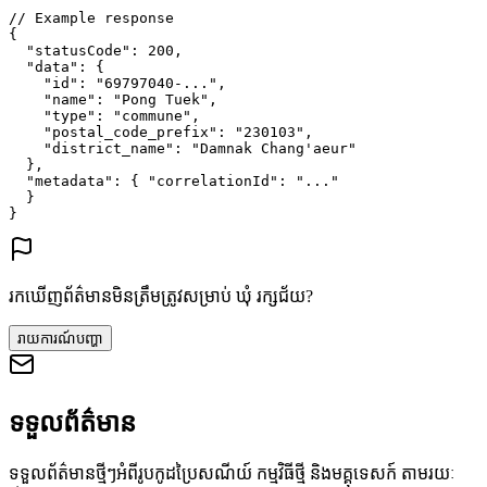
// Example response
{
"statusCode"
: 
200
,
"data"
: {
"id"
: 
"69797040-..."
,
"name"
: 
"Pong Tuek"
,
"type"
: 
"commune"
,
"postal_code_prefix"
: 
"230103"
,
"district_name"
: 
"Damnak Chang'aeur"
},
"metadata"
: {
"correlationId"
: 
"..."
}
}
រកឃើញព័ត៌មានមិនត្រឹមត្រូវសម្រាប់ ឃុំ រក្សជ័យ?
រាយការណ៍បញ្ហា
ទទួលព័ត៌មាន
ទទួលព័ត៌មានថ្មីៗអំពីរូបកូដប្រៃសណីយ៍ កម្មវិធីថ្មី និងមគ្គុទេសក៍ តាមរយៈ