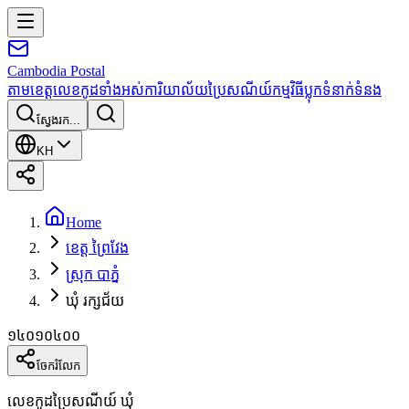
Cambodia
Postal
តាមខេត្ត
លេខកូដទាំងអស់
ការិយាល័យប្រៃសណីយ៍
កម្មវិធី
ប្លុក
ទំនាក់ទំនង
ស្វែងរក...
KH
Home
ខេត្ត ព្រៃវែង
ស្រុក បាភ្នំ
ឃុំ រក្សជ័យ
១៤០១០៤០០
ចែករំលែក
លេខកូដប្រៃសណីយ៍ ឃុំ