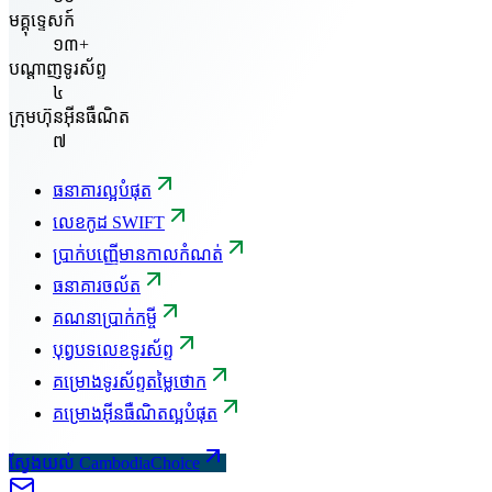
មគ្គុទ្ទេសក៍
១៣+
បណ្តាញទូរស័ព្ទ
៤
ក្រុមហ៊ុនអ៊ីនធឺណិត
៧
ធនាគារល្អបំផុត
លេខកូដ SWIFT
ប្រាក់បញ្ញើមានកាលកំណត់
ធនាគារចល័ត
គណនាប្រាក់កម្ចី
បុព្វបទលេខទូរស័ព្ទ
គម្រោងទូរស័ព្ទតម្លៃថោក
គម្រោងអ៊ីនធឺណិតល្អបំផុត
ស្វែងយល់ CambodiaChoice