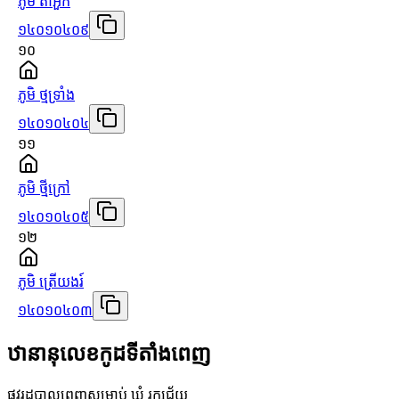
ភូមិ តាអ៊ួក
១៤០១០៤០៩
១០
ភូមិ ថ្មទ្រាំង
១៤០១០៤០៤
១១
ភូមិ ថ្មីក្រៅ
១៤០១០៤០៥
១២
ភូមិ ត្រើយងរ៍
១៤០១០៤០៣
ឋានានុលេខកូដទីតាំងពេញ
ផ្លូវរដ្ឋបាលពេញសម្រាប់ ឃុំ រក្សជ័យ