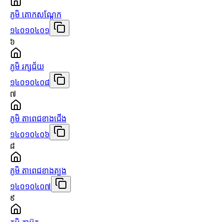
ភូមិ គោកសណ្ដែក
១៤០១០៤០១
៦
ភូមិ រក្សជ័យ
១៤០១០៤០៨
៧
ភូមិ តាពេជខាងជើង
១៤០១០៤០៦
៨
ភូមិ តាពេជខាងត្បូង
១៤០១០៤០៧
៩