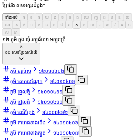
ព្រៃវែង តាមអក្សរដំបូង។
ទាំងអស់
ក
ខ
គ
ឃ
ង
ច
ឆ
ជ
ឈ
ញ
ដ
ឋ
ឌ
ឍ
ណ
ត
ថ
ទ
ធ
ន
ប
ផ
ព
ភ
ម
យ
រ
ល
វ
ឝ
ឞ
ស
ហ
១២ ភូមិ ក្នុង ឃុំ រក្សជ័យ
១
អក្សរប្រើ
ភ
១២
លេខប្រៃសណីយ៍
ភូមិ ខ្សាច់ស
១៤០១០៤០២
ភូមិ គោកសណ្ដែក
១៤០១០៤០១
ភូមិ ជ្រួលថ្មី
១៤០១០៤១១
ភូមិ ជ្រួលធំ
១៤០១០៤១០
ភូមិ ឈើត្រែង
១៤០១០៤១២
ភូមិ តាពេជខាងជើង
១៤០១០៤០៦
ភូមិ តាពេជខាងត្បូង
១៤០១០៤០៧