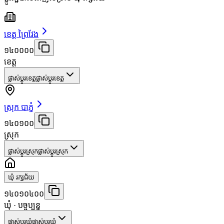
ខេត្ត ព្រៃវែង
១៤០០០០
ខេត្ត
ផ្លាស់ប្តូរខេត្ត
ផ្លាស់ប្តូរខេត្ត
ស្រុក បាភ្នំ
១៤០១០០
ស្រុក
ផ្លាស់ប្តូរស្រុក
ផ្លាស់ប្តូរស្រុក
ឃុំ រក្សជ័យ
១៤០១០៤០០
ឃុំ
· បច្ចុប្បន្ន
ផ្លាស់ប្តូរឃុំ
ផ្លាស់ប្តូរឃុំ