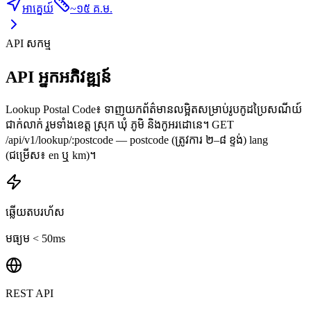
អាគ្នេយ៍
~
១៥ គ.ម.
API សកម្ម
API អ្នកអភិវឌ្ឍន៍
Lookup Postal Code៖ ទាញយកព័ត៌មានលម្អិតសម្រាប់រូបកូដប្រៃសណីយ៍
ជាក់លាក់ រួមទាំងខេត្ត ស្រុក ឃុំ ភូមិ និងកូអរដោនេ។ GET
/api/v1/lookup/:postcode — postcode (ត្រូវការ ២–៨ ខ្ទង់) lang
(ជម្រើស៖ en ឬ km)។
ឆ្លើយតបរហ័ស
មធ្យម < 50ms
REST API