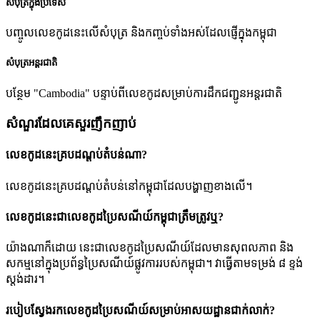
សំបុត្រក្នុងប្រទេស
បញ្ចូលលេខកូដនេះលើសំបុត្រ និងកញ្ចប់ទាំងអស់ដែលផ្ញើក្នុងកម្ពុជា
សំបុត្រអន្តរជាតិ
បន្ថែម "Cambodia" បន្ទាប់ពីលេខកូដសម្រាប់ការដឹកជញ្ជូនអន្តរជាតិ
សំណួរដែលគេសួរញឹកញាប់
លេខកូដនេះគ្របដណ្តប់តំបន់ណា?
លេខកូដនេះគ្របដណ្តប់តំបន់នៅកម្ពុជាដែលបង្ហាញខាងលើ។
លេខកូដនេះជាលេខកូដប្រៃសណីយ៍កម្ពុជាត្រឹមត្រូវឬ?
យ៉ាងណាក៏ដោយ នេះជាលេខកូដប្រៃសណីយ៍ដែលមានសុពលភាព និង
សកម្មនៅក្នុងប្រព័ន្ធប្រៃសណីយ៍ផ្លូវការរបស់កម្ពុជា។ វាធ្វើតាមទម្រង់ ៨ ខ្ទង់
ស្តង់ដារ។
របៀបស្វែងរកលេខកូដប្រៃសណីយ៍សម្រាប់អាសយដ្ឋានជាក់លាក់?