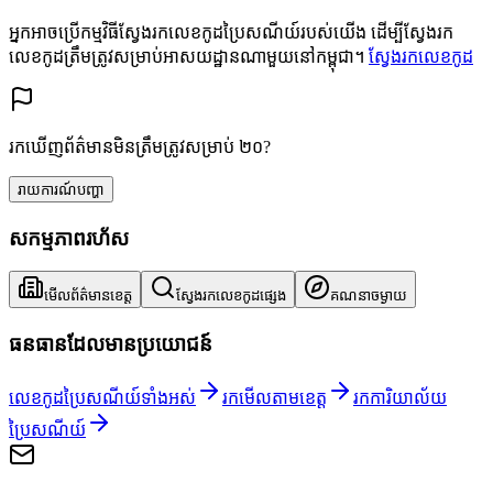
អ្នកអាចប្រើកម្មវិធីស្វែងរកលេខកូដប្រៃសណីយ៍របស់យើង ដើម្បីស្វែងរក
លេខកូដត្រឹមត្រូវសម្រាប់អាសយដ្ឋានណាមួយនៅកម្ពុជា។
ស្វែងរកលេខកូដ
រកឃើញព័ត៌មានមិនត្រឹមត្រូវសម្រាប់ ២០?
រាយការណ៍បញ្ហា
សកម្មភាពរហ័ស
មើលព័ត៌មានខេត្ត
ស្វែងរកលេខកូដផ្សេង
គណនាចម្ងាយ
ធនធានដែលមានប្រយោជន៍
លេខកូដប្រៃសណីយ៍ទាំងអស់
រកមើលតាមខេត្ត
រកការិយាល័យ
ប្រៃសណីយ៍