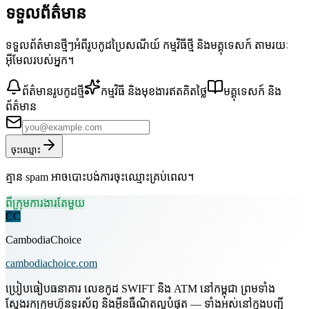
ទទួលព័ត៌មាន
ទទួលព័ត៌មានថ្មីៗអំពីរូបកូដប្រៃសណីយ៍ កម្មវិធីថ្មី និងមគ្គុទេសក៍ តាមរយៈ
អ៊ីមែលរបស់អ្នក។
ព័ត៌មានរូបកូដថ្មី
កម្មវិធី និងមុខងារឥតគិតថ្លៃ
មគ្គុទេសក៍ និង
ព័ត៌មាន
ចុះឈ្មោះ
គ្មាន spam អាចបោះបង់ការចុះឈ្មោះគ្រប់ពេល។
ពីក្រុមការងារតែមួយ
CC
CambodiaChoice
cambodiachoice.com
ប្រៀបធៀបធនាគារ លេខកូដ SWIFT និង ATM នៅកម្ពុជា ព្រមទាំង
ស្វែងរកក្រុមហ៊ុនទូរស័ព្ទ និងអ៊ីនធឺណិតល្អបំផុត — ទាំងអស់នៅក្នុងបញ្ជី