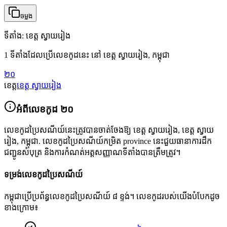
ចម្លង
ទីតាំង
:
ខេត្ត ស្វាយរៀង
1 ទីតាំងដែលប្រើលេខកូដនេះ នៅ ខេត្ត ស្វាយរៀង, កម្ពុជា
២០
ខេត្ត
ខេត្ត ស្វាយរៀង
អំពីលេខកូដ
២០
លេខកូដប្រៃសណីយ៍នេះត្រូវបានចាត់ចែងឱ្យ
ខេត្ត ស្វាយរៀង
,
ខេត្ត ស្វាយ
រៀង
,
កម្ពុជា
.
លេខកូដប្រៃសណីយ៍កម្រិត province នេះជួយធានាការដឹក
ជញ្ជូនសំបុត្រ និងការកំណត់អត្តសញ្ញាណទីតាំងបានត្រឹមត្រូវ។
ទម្រង់លេខកូដប្រៃសណីយ៍
កម្ពុជាប្រើប្រព័ន្ធលេខកូដប្រៃសណីយ៍ ៨ ខ្ទង់។ លេខកូដរបស់យើងបំបែកដូច
ខាងក្រោម៖