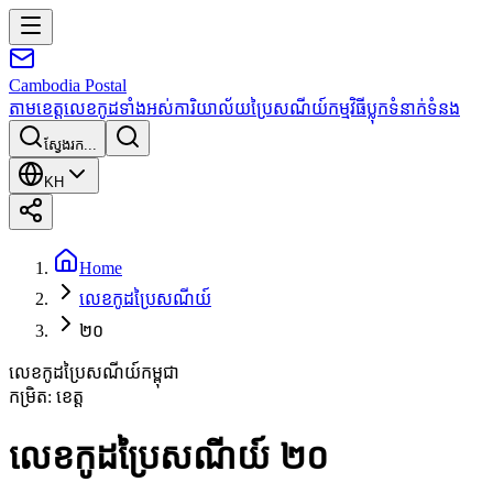
Cambodia
Postal
តាមខេត្ត
លេខកូដទាំងអស់
ការិយាល័យប្រៃសណីយ៍
កម្មវិធី
ប្លុក
ទំនាក់ទំនង
ស្វែងរក...
KH
Home
លេខកូដប្រៃសណីយ៍
២០
លេខកូដប្រៃសណីយ៍កម្ពុជា
កម្រិត
:
ខេត្ត
លេខកូដប្រៃសណីយ៍ ២០