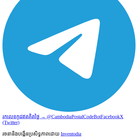
រកលេខកូដឥតគិតថ្លៃ → @CambodiaPostalCodeBot
Facebook
X
(Twitter)
រចនានិងបង្កើនប្រសិទ្ធភាពដោយ
Inventodia