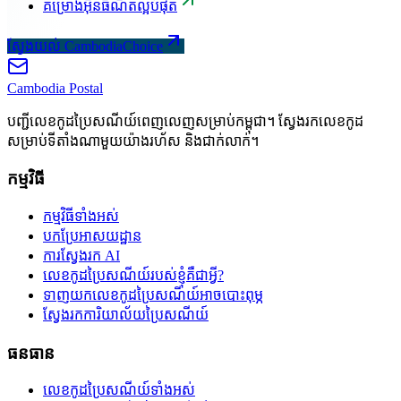
គម្រោងអ៊ីនធឺណិតល្អបំផុត
ស្វែងយល់ CambodiaChoice
Cambodia
Postal
បញ្ជីលេខកូដប្រៃសណីយ៍ពេញលេញសម្រាប់កម្ពុជា។ ស្វែងរកលេខកូដ
សម្រាប់ទីតាំងណាមួយយ៉ាងរហ័ស និងជាក់លាក់។
កម្មវិធី
កម្មវិធីទាំងអស់
បកប្រែអាសយដ្ឋាន
ការស្វែងរក AI
លេខកូដប្រៃសណីយ៍របស់ខ្ញុំគឺជាអ្វី?
ទាញយកលេខកូដប្រៃសណីយ៍អាចបោះពុម្ភ
ស្វែងរកការិយាល័យប្រៃសណីយ៍
ធនធាន
លេខកូដប្រៃសណីយ៍ទាំងអស់