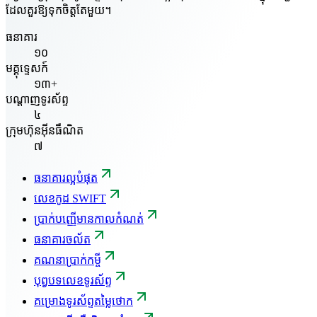
ដែលគួរឱ្យទុកចិត្តតែមួយ។
ធនាគារ
១០
មគ្គុទ្ទេសក៍
១៣+
បណ្តាញទូរស័ព្ទ
៤
ក្រុមហ៊ុនអ៊ីនធឺណិត
៧
ធនាគារល្អបំផុត
លេខកូដ SWIFT
ប្រាក់បញ្ញើមានកាលកំណត់
ធនាគារចល័ត
គណនាប្រាក់កម្ចី
បុព្វបទលេខទូរស័ព្ទ
គម្រោងទូរស័ព្ទតម្លៃថោក