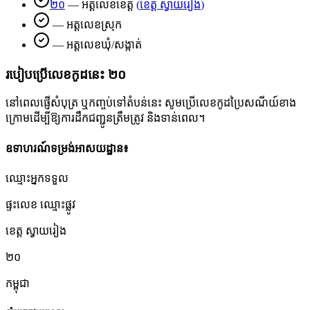
២០
—
អត្តលេខខេត្ត
(
ខេត្ត ស្វាយរៀង
)
—
អត្តលេខស្រុក
—
អត្តលេខឃុំ/សង្កាត់
របៀបប្រើលេខកូដនេះ
២០
នៅពេលផ្ញើសំបុត្រ ឬកញ្ចប់ទៅតំបន់នេះ សូមប្រើលេខកូដប្រៃសណីយ៍ខាង
ក្រោមដើម្បីឱ្យការដឹកជញ្ជូនត្រឹមត្រូវ និងទាន់ពេល។
ឧទាហរណ៍ទម្រង់អាសយដ្ឋាន៖
ឈ្មោះអ្នកទទួល
ផ្ទះលេខ ឈ្មោះផ្លូវ
ខេត្ត ស្វាយរៀង
២០
កម្ពុជា