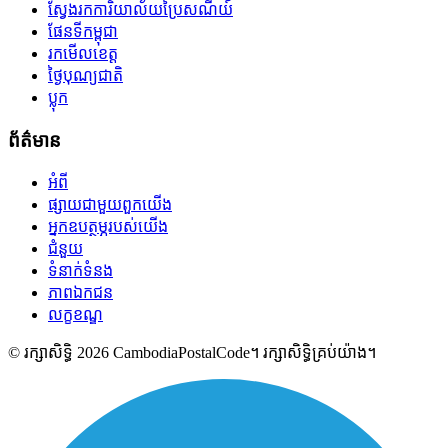
ស្វែងរកការិយាល័យប្រៃសណីយ៍
ផែនទីកម្ពុជា
រកមើលខេត្ត
ថ្ងៃបុណ្យជាតិ
ប្លុក
ព័ត៌មាន
អំពី
ផ្សាយជាមួយពួកយើង
អ្នកឧបត្ថម្ភរបស់យើង
ជំនួយ
ទំនាក់ទំនង
ភាពឯកជន
លក្ខខណ្ឌ
© រក្សាសិទ្ធិ 2026 CambodiaPostalCode។ រក្សាសិទ្ធិគ្រប់យ៉ាង។