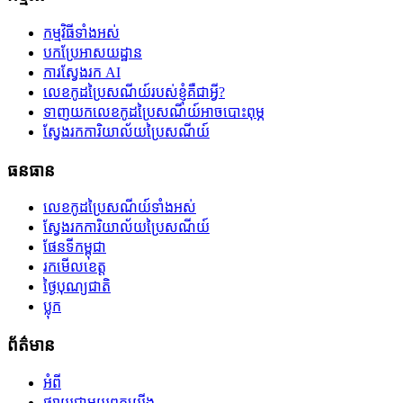
កម្មវិធីទាំងអស់
បកប្រែអាសយដ្ឋាន
ការស្វែងរក AI
លេខកូដប្រៃសណីយ៍របស់ខ្ញុំគឺជាអ្វី?
ទាញយកលេខកូដប្រៃសណីយ៍អាចបោះពុម្ភ
ស្វែងរកការិយាល័យប្រៃសណីយ៍
ធនធាន
លេខកូដប្រៃសណីយ៍ទាំងអស់
ស្វែងរកការិយាល័យប្រៃសណីយ៍
ផែនទីកម្ពុជា
រកមើលខេត្ត
ថ្ងៃបុណ្យជាតិ
ប្លុក
ព័ត៌មាន
អំពី
ផ្សាយជាមួយពួកយើង