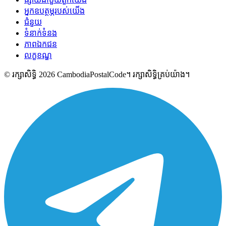
អ្នកឧបត្ថម្ភរបស់យើង
ជំនួយ
ទំនាក់ទំនង
ភាពឯកជន
លក្ខខណ្ឌ
© រក្សាសិទ្ធិ 2026 CambodiaPostalCode។ រក្សាសិទ្ធិគ្រប់យ៉ាង។