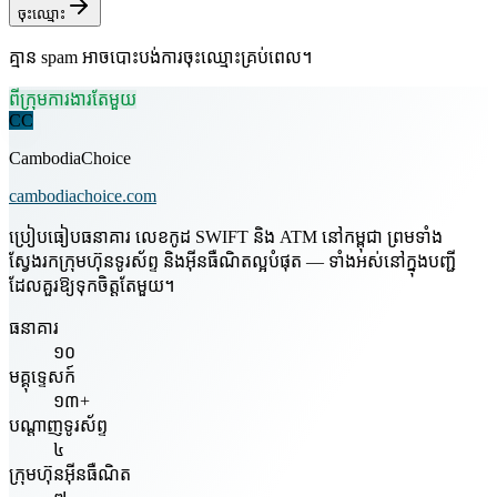
ចុះឈ្មោះ
គ្មាន spam អាចបោះបង់ការចុះឈ្មោះគ្រប់ពេល។
ពីក្រុមការងារតែមួយ
CC
CambodiaChoice
cambodiachoice.com
ប្រៀបធៀបធនាគារ លេខកូដ SWIFT និង ATM នៅកម្ពុជា ព្រមទាំង
ស្វែងរកក្រុមហ៊ុនទូរស័ព្ទ និងអ៊ីនធឺណិតល្អបំផុត — ទាំងអស់នៅក្នុងបញ្ជី
ដែលគួរឱ្យទុកចិត្តតែមួយ។
ធនាគារ
១០
មគ្គុទ្ទេសក៍
១៣+
បណ្តាញទូរស័ព្ទ
៤
ក្រុមហ៊ុនអ៊ីនធឺណិត