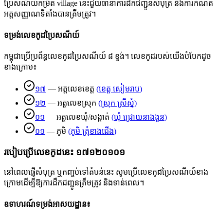
ប្រៃសណីយ៍កម្រិត village នេះជួយធានាការដឹកជញ្ជូនសំបុត្រ និងការកំណត់
អត្តសញ្ញាណទីតាំងបានត្រឹមត្រូវ។
ទម្រង់លេខកូដប្រៃសណីយ៍
កម្ពុជាប្រើប្រព័ន្ធលេខកូដប្រៃសណីយ៍ ៨ ខ្ទង់។ លេខកូដរបស់យើងបំបែកដូច
ខាងក្រោម៖
១៧
—
អត្តលេខខេត្ត
(
ខេត្ត សៀមរាប
)
១២
—
អត្តលេខស្រុក
(
ស្រុក ស្រីស្នំ
)
០១
—
អត្តលេខឃុំ/សង្កាត់
(
ឃុំ ជ្រោយនាងងួន
)
០១
—
ភូមិ
(
ភូមិ ត្រុំខាងជើង
)
របៀបប្រើលេខកូដនេះ
១៧១២០១០១
នៅពេលផ្ញើសំបុត្រ ឬកញ្ចប់ទៅតំបន់នេះ សូមប្រើលេខកូដប្រៃសណីយ៍ខាង
ក្រោមដើម្បីឱ្យការដឹកជញ្ជូនត្រឹមត្រូវ និងទាន់ពេល។
ឧទាហរណ៍ទម្រង់អាសយដ្ឋាន៖