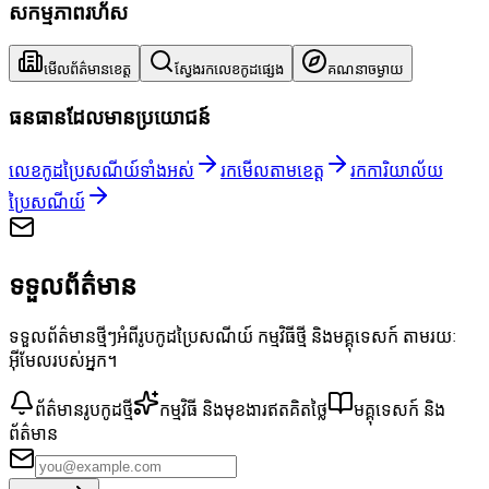
សកម្មភាពរហ័ស
មើលព័ត៌មានខេត្ត
ស្វែងរកលេខកូដផ្សេង
គណនាចម្ងាយ
ធនធានដែលមានប្រយោជន៍
លេខកូដប្រៃសណីយ៍ទាំងអស់
រកមើលតាមខេត្ត
រកការិយាល័យ
ប្រៃសណីយ៍
ទទួលព័ត៌មាន
ទទួលព័ត៌មានថ្មីៗអំពីរូបកូដប្រៃសណីយ៍ កម្មវិធីថ្មី និងមគ្គុទេសក៍ តាមរយៈ
អ៊ីមែលរបស់អ្នក។
ព័ត៌មានរូបកូដថ្មី
កម្មវិធី និងមុខងារឥតគិតថ្លៃ
មគ្គុទេសក៍ និង
ព័ត៌មាន