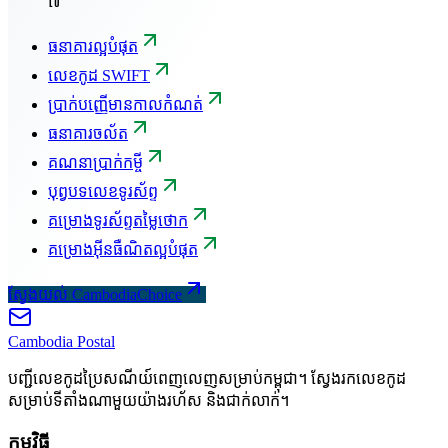
៧
ធនាគារល្អបំផុត
លេខកូដ SWIFT
ប្រាក់បញ្ញើមានកាលកំណត់
ធនាគារចល័ត
គណនាប្រាក់កម្ចី
បុព្វបទលេខទូរស័ព្ទ
គម្រោងទូរស័ព្ទតម្លៃថោក
គម្រោងអ៊ីនធឺណិតល្អបំផុត
ស្វែងយល់ CambodiaChoice
Cambodia
Postal
បញ្ជីលេខកូដប្រៃសណីយ៍ពេញលេញសម្រាប់កម្ពុជា។ ស្វែងរកលេខកូដ
សម្រាប់ទីតាំងណាមួយយ៉ាងរហ័ស និងជាក់លាក់។
កម្មវិធី