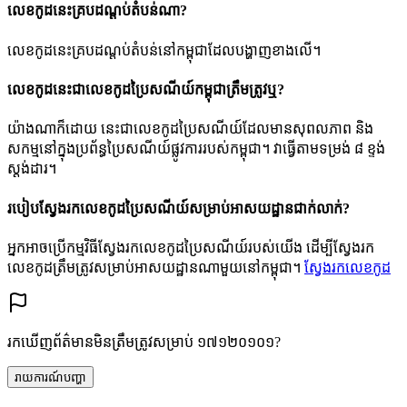
លេខកូដនេះគ្របដណ្តប់តំបន់ណា?
លេខកូដនេះគ្របដណ្តប់តំបន់នៅកម្ពុជាដែលបង្ហាញខាងលើ។
លេខកូដនេះជាលេខកូដប្រៃសណីយ៍កម្ពុជាត្រឹមត្រូវឬ?
យ៉ាងណាក៏ដោយ នេះជាលេខកូដប្រៃសណីយ៍ដែលមានសុពលភាព និង
សកម្មនៅក្នុងប្រព័ន្ធប្រៃសណីយ៍ផ្លូវការរបស់កម្ពុជា។ វាធ្វើតាមទម្រង់ ៨ ខ្ទង់
ស្តង់ដារ។
របៀបស្វែងរកលេខកូដប្រៃសណីយ៍សម្រាប់អាសយដ្ឋានជាក់លាក់?
អ្នកអាចប្រើកម្មវិធីស្វែងរកលេខកូដប្រៃសណីយ៍របស់យើង ដើម្បីស្វែងរក
លេខកូដត្រឹមត្រូវសម្រាប់អាសយដ្ឋានណាមួយនៅកម្ពុជា។
ស្វែងរកលេខកូដ
រកឃើញព័ត៌មានមិនត្រឹមត្រូវសម្រាប់ ១៧១២០១០១?
រាយការណ៍បញ្ហា