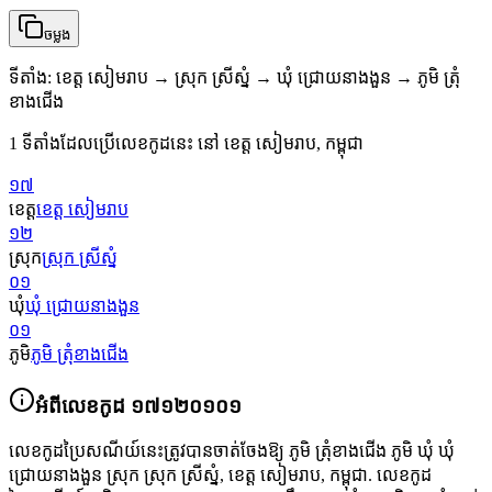
ចម្លង
ទីតាំង
:
ខេត្ត សៀមរាប → ស្រុក ស្រីស្នំ → ឃុំ ជ្រោយនាងងួន → ភូមិ ត្រុំ
ខាងជើង
1 ទីតាំងដែលប្រើលេខកូដនេះ នៅ ខេត្ត សៀមរាប, កម្ពុជា
១៧
ខេត្ត
ខេត្ត សៀមរាប
១២
ស្រុក
ស្រុក ស្រីស្នំ
០១
ឃុំ
ឃុំ ជ្រោយនាងងួន
០១
ភូមិ
ភូមិ ត្រុំខាងជើង
អំពីលេខកូដ
១៧១២០១០១
លេខកូដប្រៃសណីយ៍នេះត្រូវបានចាត់ចែងឱ្យ
ភូមិ ត្រុំខាងជើង ភូមិ ឃុំ ឃុំ
ជ្រោយនាងងួន ស្រុក ស្រុក ស្រីស្នំ
,
ខេត្ត សៀមរាប
,
កម្ពុជា
.
លេខកូដ