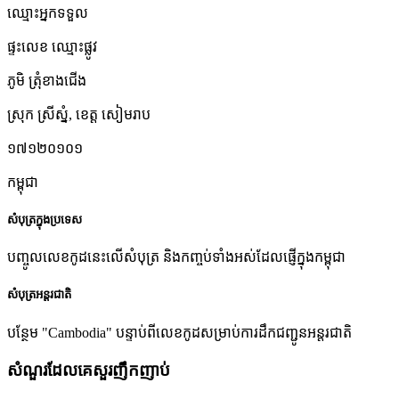
ឈ្មោះអ្នកទទួល
ផ្ទះលេខ ឈ្មោះផ្លូវ
ភូមិ ត្រុំខាងជើង
ស្រុក ស្រីស្នំ
,
ខេត្ត សៀមរាប
១៧១២០១០១
កម្ពុជា
សំបុត្រក្នុងប្រទេស
បញ្ចូលលេខកូដនេះលើសំបុត្រ និងកញ្ចប់ទាំងអស់ដែលផ្ញើក្នុងកម្ពុជា
សំបុត្រអន្តរជាតិ
បន្ថែម "Cambodia" បន្ទាប់ពីលេខកូដសម្រាប់ការដឹកជញ្ជូនអន្តរជាតិ
សំណួរដែលគេសួរញឹកញាប់