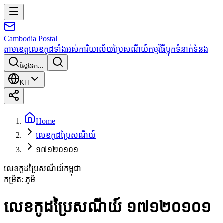
Cambodia
Postal
តាមខេត្ត
លេខកូដទាំងអស់
ការិយាល័យប្រៃសណីយ៍
កម្មវិធី
ប្លុក
ទំនាក់ទំនង
ស្វែងរក...
KH
Home
លេខកូដប្រៃសណីយ៍
១៧១២០១០១
លេខកូដប្រៃសណីយ៍កម្ពុជា
កម្រិត
:
ភូមិ
លេខកូដប្រៃសណីយ៍ ១៧១២០១០១