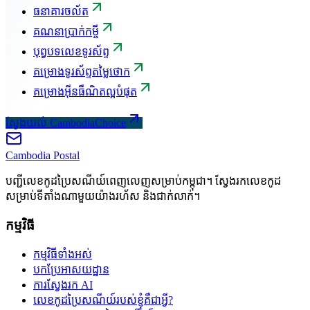
ធនាគារចល័ត
គណនាប្រាក់កម្ចី
បុព្វបទលេខទូរស័ព្ទ
គម្រោងទូរស័ព្ទតម្លៃថោក
គម្រោងអ៊ីនធឺណិតល្អបំផុត
ស្វែងយល់ CambodiaChoice
Cambodia
Postal
បញ្ជីលេខកូដប្រៃសណីយ៍ពេញលេញសម្រាប់កម្ពុជា។ ស្វែងរកលេខកូដ
សម្រាប់ទីតាំងណាមួយយ៉ាងរហ័ស និងជាក់លាក់។
កម្មវិធី
កម្មវិធីទាំងអស់
បកប្រែអាសយដ្ឋាន
ការស្វែងរក AI
លេខកូដប្រៃសណីយ៍របស់ខ្ញុំគឺជាអ្វី?