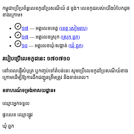
កម្ពុជាប្រើប្រព័ន្ធលេខកូដប្រៃសណីយ៍ ៨ ខ្ទង់។ លេខកូដរបស់យើងបំបែកដូច
ខាងក្រោម៖
១៧
—
អត្តលេខខេត្ត
(
ខេត្ត សៀមរាប
)
០៧
—
អត្តលេខស្រុក
(
ស្រុក ពួក
)
១០
—
អត្តលេខឃុំ/សង្កាត់
(
ឃុំ ពួក
)
របៀបប្រើលេខកូដនេះ
១៧០៧១០
នៅពេលផ្ញើសំបុត្រ ឬកញ្ចប់ទៅតំបន់នេះ សូមប្រើលេខកូដប្រៃសណីយ៍ខាង
ក្រោមដើម្បីឱ្យការដឹកជញ្ជូនត្រឹមត្រូវ និងទាន់ពេល។
ឧទាហរណ៍ទម្រង់អាសយដ្ឋាន៖
ឈ្មោះអ្នកទទួល
ផ្ទះលេខ ឈ្មោះផ្លូវ
ឃុំ ពួក