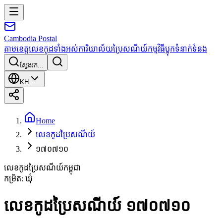
Cambodia
Postal
តាមខេត្ត
លេខកូដទាំងអស់
ការិយាល័យប្រៃសណីយ៍
កម្មវិធី
ប្លុក
ទំនាក់ទំនង
ស្វែងរក...
KH
Home
លេខកូដប្រៃសណីយ៍
១៧០៧១០
លេខកូដប្រៃសណីយ៍កម្ពុជា
កម្រិត
:
ឃុំ
លេខកូដប្រៃសណីយ៍ ១៧០៧១០