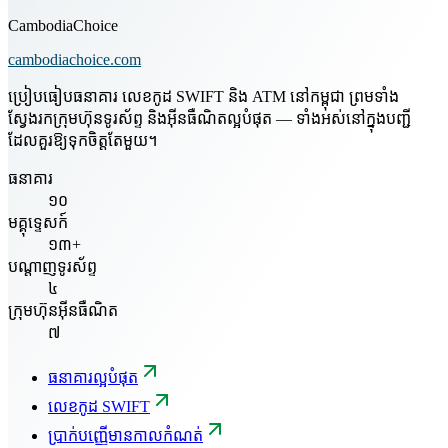
CambodiaChoice
cambodiachoice.com
ប្រៀបធៀបធនាគារ លេខកូដ SWIFT និង ATM នៅកម្ពុជា ព្រមទាំង
ស្វែងរកក្រុមហ៊ុនទូរស័ព្ទ និងអ៊ីនធឺណិតល្អបំផុត — ទាំងអស់នៅក្នុងបញ្ជី
ដែលគួរឱ្យទុកចិត្តតែមួយ។
ធនាគារ
១០
មគ្គុទ្ទេសក៍
១៣+
បណ្តាញទូរស័ព្ទ
៤
ក្រុមហ៊ុនអ៊ីនធឺណិត
៧
ធនាគារល្អបំផុត
លេខកូដ SWIFT
ប្រាក់បញ្ញើមានកាលកំណត់