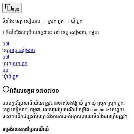
ចម្លង
ទីតាំង
:
ខេត្ត សៀមរាប → ស្រុក ពួក → ឃុំ ពួក
1 ទីតាំងដែលប្រើលេខកូដនេះ នៅ ខេត្ត សៀមរាប, កម្ពុជា
១៧
ខេត្ត
ខេត្ត សៀមរាប
០៧
ស្រុក
ស្រុក ពួក
១០
ឃុំ
ឃុំ ពួក
អំពីលេខកូដ
១៧០៧១០
លេខកូដប្រៃសណីយ៍នេះត្រូវបានចាត់ចែងឱ្យ
ឃុំ ពួក ឃុំ ស្រុក ស្រុក ពួក
,
ខេត្ត សៀមរាប
,
កម្ពុជា
.
លេខកូដប្រៃសណីយ៍កម្រិត commune នេះជួយ
ធានាការដឹកជញ្ជូនសំបុត្រ និងការកំណត់អត្តសញ្ញាណទីតាំងបានត្រឹមត្រូវ។
ទម្រង់លេខកូដប្រៃសណីយ៍