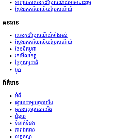
ទាញយកលេខកូដប្រៃសណីយ៍អាចបោះពុម្ភ
ស្វែងរកការិយាល័យប្រៃសណីយ៍
ធនធាន
លេខកូដប្រៃសណីយ៍ទាំងអស់
ស្វែងរកការិយាល័យប្រៃសណីយ៍
ផែនទីកម្ពុជា
រកមើលខេត្ត
ថ្ងៃបុណ្យជាតិ
ប្លុក
ព័ត៌មាន
អំពី
ផ្សាយជាមួយពួកយើង
អ្នកឧបត្ថម្ភរបស់យើង
ជំនួយ
ទំនាក់ទំនង
ភាពឯកជន
លក្ខខណ្ឌ