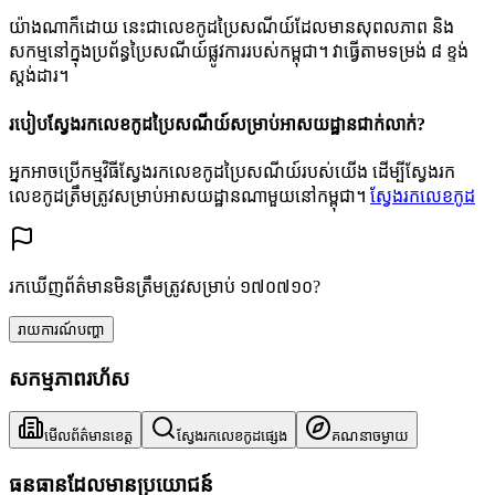
យ៉ាងណាក៏ដោយ នេះជាលេខកូដប្រៃសណីយ៍ដែលមានសុពលភាព និង
សកម្មនៅក្នុងប្រព័ន្ធប្រៃសណីយ៍ផ្លូវការរបស់កម្ពុជា។ វាធ្វើតាមទម្រង់ ៨ ខ្ទង់
ស្តង់ដារ។
របៀបស្វែងរកលេខកូដប្រៃសណីយ៍សម្រាប់អាសយដ្ឋានជាក់លាក់?
អ្នកអាចប្រើកម្មវិធីស្វែងរកលេខកូដប្រៃសណីយ៍របស់យើង ដើម្បីស្វែងរក
លេខកូដត្រឹមត្រូវសម្រាប់អាសយដ្ឋានណាមួយនៅកម្ពុជា។
ស្វែងរកលេខកូដ
រកឃើញព័ត៌មានមិនត្រឹមត្រូវសម្រាប់ ១៧០៧១០?
រាយការណ៍បញ្ហា
សកម្មភាពរហ័ស
មើលព័ត៌មានខេត្ត
ស្វែងរកលេខកូដផ្សេង
គណនាចម្ងាយ
ធនធានដែលមានប្រយោជន៍