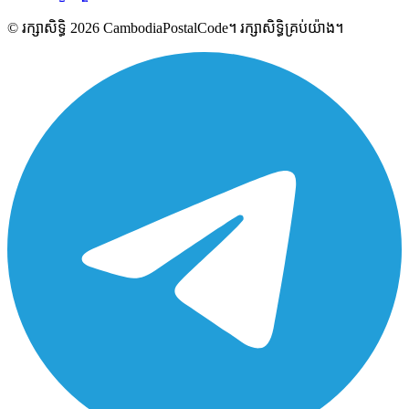
© រក្សាសិទ្ធិ 2026 CambodiaPostalCode។ រក្សាសិទ្ធិគ្រប់យ៉ាង។