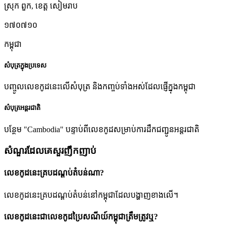
ស្រុក ពួក
,
ខេត្ត សៀមរាប
១៧០៧១០
កម្ពុជា
សំបុត្រក្នុងប្រទេស
បញ្ចូលលេខកូដនេះលើសំបុត្រ និងកញ្ចប់ទាំងអស់ដែលផ្ញើក្នុងកម្ពុជា
សំបុត្រអន្តរជាតិ
បន្ថែម "Cambodia" បន្ទាប់ពីលេខកូដសម្រាប់ការដឹកជញ្ជូនអន្តរជាតិ
សំណួរដែលគេសួរញឹកញាប់
លេខកូដនេះគ្របដណ្តប់តំបន់ណា?
លេខកូដនេះគ្របដណ្តប់តំបន់នៅកម្ពុជាដែលបង្ហាញខាងលើ។
លេខកូដនេះជាលេខកូដប្រៃសណីយ៍កម្ពុជាត្រឹមត្រូវឬ?