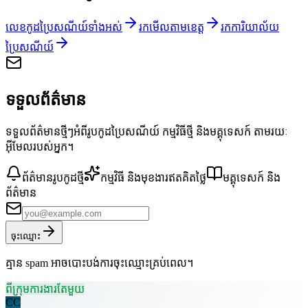
លេខកូដប្រៃសណីយ៍ទាំងអស់
រកមើលតាមខេត្ត
រកការិយាល័យ
ប្រៃសណីយ៍
ទទួលព័ត៌មាន
ទទួលព័ត៌មានថ្មីៗអំពីរូបកូដប្រៃសណីយ៍ កម្មវិធីថ្មី និងមគ្គុទេសក៍ តាមរយៈ
អ៊ីមែលរបស់អ្នក។
ព័ត៌មានរូបកូដថ្មី
កម្មវិធី និងមុខងារឥតគិតថ្លៃ
មគ្គុទេសក៍ និង
ព័ត៌មាន
ចុះឈ្មោះ
គ្មាន spam អាចបោះបង់ការចុះឈ្មោះគ្រប់ពេល។
ពីក្រុមការងារតែមួយ
CC