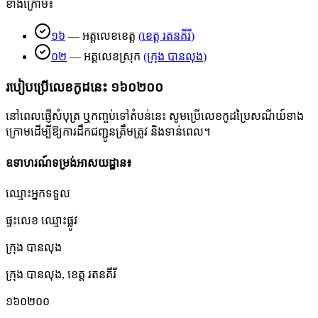
ខាងក្រោម៖
១៦
—
អត្តលេខខេត្ត
(
ខេត្ត រតនគីរី
)
០២
—
អត្តលេខស្រុក
(
ក្រុង បានលុង
)
របៀបប្រើលេខកូដនេះ
១៦០២០០
នៅពេលផ្ញើសំបុត្រ ឬកញ្ចប់ទៅតំបន់នេះ សូមប្រើលេខកូដប្រៃសណីយ៍ខាង
ក្រោមដើម្បីឱ្យការដឹកជញ្ជូនត្រឹមត្រូវ និងទាន់ពេល។
ឧទាហរណ៍ទម្រង់អាសយដ្ឋាន៖
ឈ្មោះអ្នកទទួល
ផ្ទះលេខ ឈ្មោះផ្លូវ
ក្រុង បានលុង
ក្រុង បានលុង
,
ខេត្ត រតនគីរី
១៦០២០០