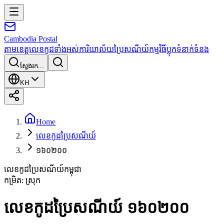
Cambodia
Postal
តាមខេត្ត
លេខកូដទាំងអស់
ការិយាល័យប្រៃសណីយ៍
កម្មវិធី
ប្លុក
ទំនាក់ទំនង
ស្វែងរក...
KH
Home
លេខកូដប្រៃសណីយ៍
១៦០២០០
លេខកូដប្រៃសណីយ៍កម្ពុជា
កម្រិត
:
ស្រុក
លេខកូដប្រៃសណីយ៍ ១៦០២០០