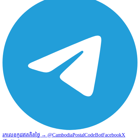
រកលេខកូដឥតគិតថ្លៃ → @CambodiaPostalCodeBot
Facebook
X