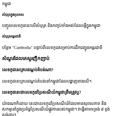
កម្ពុជា
សំបុត្រក្នុងប្រទេស
បញ្ចូលលេខកូដនេះលើសំបុត្រ និងកញ្ចប់ទាំងអស់ដែលផ្ញើក្នុងកម្ពុជា
សំបុត្រអន្តរជាតិ
បន្ថែម "Cambodia" បន្ទាប់ពីលេខកូដសម្រាប់ការដឹកជញ្ជូនអន្តរជាតិ
សំណួរដែលគេសួរញឹកញាប់
លេខកូដនេះគ្របដណ្តប់តំបន់ណា?
លេខកូដនេះគ្របដណ្តប់តំបន់នៅកម្ពុជាដែលបង្ហាញខាងលើ។
លេខកូដនេះជាលេខកូដប្រៃសណីយ៍កម្ពុជាត្រឹមត្រូវឬ?
យ៉ាងណាក៏ដោយ នេះជាលេខកូដប្រៃសណីយ៍ដែលមានសុពលភាព និង
សកម្មនៅក្នុងប្រព័ន្ធប្រៃសណីយ៍ផ្លូវការរបស់កម្ពុជា។ វាធ្វើតាមទម្រង់ ៨ ខ្ទង់
ស្តង់ដារ។