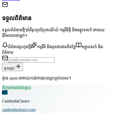
ទទួលព័ត៌មាន
ទទួលព័ត៌មានថ្មីៗអំពីរូបកូដប្រៃសណីយ៍ កម្មវិធីថ្មី និងមគ្គុទេសក៍ តាមរយៈ
អ៊ីមែលរបស់អ្នក។
ព័ត៌មានរូបកូដថ្មី
កម្មវិធី និងមុខងារឥតគិតថ្លៃ
មគ្គុទេសក៍ និង
ព័ត៌មាន
ចុះឈ្មោះ
គ្មាន spam អាចបោះបង់ការចុះឈ្មោះគ្រប់ពេល។
ពីក្រុមការងារតែមួយ
CC
CambodiaChoice
cambodiachoice.com