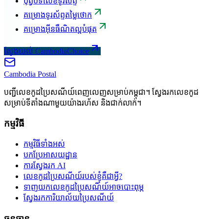
បុព្វបទលេខទូរស័ព្ទ
គម្រោងទូរស័ព្ទតម្លៃថោក
គម្រោងអ៊ីនធឺណិតល្អបំផុត
ស្វែងយល់ CambodiaChoice
Cambodia
Postal
បញ្ជីលេខកូដប្រៃសណីយ៍ពេញលេញសម្រាប់កម្ពុជា។ ស្វែងរកលេខកូដ
សម្រាប់ទីតាំងណាមួយយ៉ាងរហ័ស និងជាក់លាក់។
កម្មវិធី
កម្មវិធីទាំងអស់
បកប្រែអាសយដ្ឋាន
ការស្វែងរក AI
លេខកូដប្រៃសណីយ៍របស់ខ្ញុំគឺជាអ្វី?
ទាញយកលេខកូដប្រៃសណីយ៍អាចបោះពុម្ភ
ស្វែងរកការិយាល័យប្រៃសណីយ៍
ធនធាន