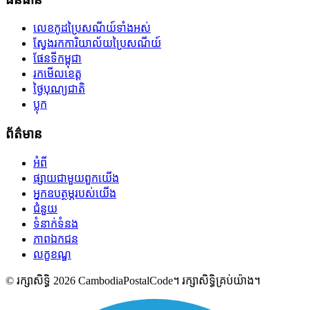
លេខកូដប្រៃសណីយ៍ទាំងអស់
ស្វែងរកការិយាល័យប្រៃសណីយ៍
ផែនទីកម្ពុជា
រកមើលខេត្ត
ថ្ងៃបុណ្យជាតិ
ប្លុក
ព័ត៌មាន
អំពី
ផ្សាយជាមួយពួកយើង
អ្នកឧបត្ថម្ភរបស់យើង
ជំនួយ
ទំនាក់ទំនង
ភាពឯកជន
លក្ខខណ្ឌ
© រក្សាសិទ្ធិ 2026 CambodiaPostalCode។ រក្សាសិទ្ធិគ្រប់យ៉ាង។