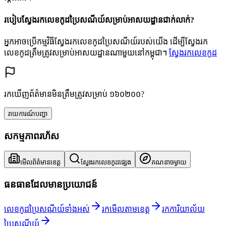
របៀបស្វែងរកលេខកូដប្រៃសណីយ៍សម្រាប់អាសយដ្ឋានជាក់លាក់?
អ្នកអាចប្រើកម្មវិធីស្វែងរកលេខកូដប្រៃសណីយ៍របស់យើង ដើម្បីស្វែងរក
លេខកូដត្រឹមត្រូវសម្រាប់អាសយដ្ឋានណាមួយនៅកម្ពុជា។
ស្វែងរកលេខកូដ
រកឃើញព័ត៌មានមិនត្រឹមត្រូវសម្រាប់ ១៦០២០០?
រាយការណ៍បញ្ហា
សកម្មភាពរហ័ស
មើលព័ត៌មានខេត្ត
ស្វែងរកលេខកូដផ្សេង
គណនាចម្ងាយ
ធនធានដែលមានប្រយោជន៍
លេខកូដប្រៃសណីយ៍ទាំងអស់
រកមើលតាមខេត្ត
រកការិយាល័យ
ប្រៃសណីយ៍