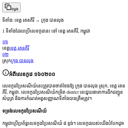
ចម្លង
ទីតាំង
:
ខេត្ត រតនគីរី → ក្រុង បានលុង
1 ទីតាំងដែលប្រើលេខកូដនេះ នៅ ខេត្ត រតនគីរី, កម្ពុជា
១៦
ខេត្ត
ខេត្ត រតនគីរី
០២
ស្រុក
ក្រុង បានលុង
អំពីលេខកូដ
១៦០២០០
លេខកូដប្រៃសណីយ៍នេះត្រូវបានចាត់ចែងឱ្យ
ក្រុង បានលុង ស្រុក
,
ខេត្ត រតន
គីរី
,
កម្ពុជា
.
លេខកូដប្រៃសណីយ៍កម្រិត district នេះជួយធានាការដឹកជញ្ជូន
សំបុត្រ និងការកំណត់អត្តសញ្ញាណទីតាំងបានត្រឹមត្រូវ។
ទម្រង់លេខកូដប្រៃសណីយ៍
កម្ពុជាប្រើប្រព័ន្ធលេខកូដប្រៃសណីយ៍ ៨ ខ្ទង់។ លេខកូដរបស់យើងបំបែកដូច