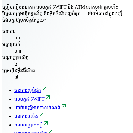
ប្រៀបធៀបធនាគារ លេខកូដ SWIFT និង ATM នៅកម្ពុជា ព្រមទាំង
ស្វែងរកក្រុមហ៊ុនទូរស័ព្ទ និងអ៊ីនធឺណិតល្អបំផុត — ទាំងអស់នៅក្នុងបញ្ជី
ដែលគួរឱ្យទុកចិត្តតែមួយ។
ធនាគារ
១០
មគ្គុទ្ទេសក៍
១៣+
បណ្តាញទូរស័ព្ទ
៤
ក្រុមហ៊ុនអ៊ីនធឺណិត
៧
ធនាគារល្អបំផុត
លេខកូដ SWIFT
ប្រាក់បញ្ញើមានកាលកំណត់
ធនាគារចល័ត
គណនាប្រាក់កម្ចី