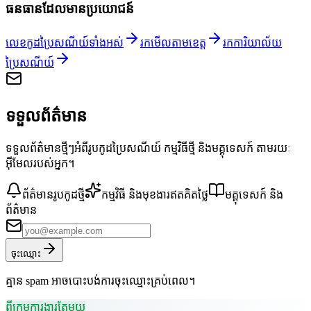
ធនធានដែលមានប្រយោជន៍
លេខកូដប្រៃសណីយ៍ទាំងអស់
រកមើលតាមខេត្ត
រកការិយាល័យ
ប្រៃសណីយ៍
ទទួលព័ត៌មាន
ទទួលព័ត៌មានថ្មីៗអំពីរូបកូដប្រៃសណីយ៍ កម្មវិធីថ្មី និងមគ្គុទេសក៍ តាមរយៈ
អ៊ីមែលរបស់អ្នក។
ព័ត៌មានរូបកូដថ្មី
កម្មវិធី និងមុខងារឥតគិតថ្លៃ
មគ្គុទេសក៍ និង
ព័ត៌មាន
ចុះឈ្មោះ
គ្មាន spam អាចបោះបង់ការចុះឈ្មោះគ្រប់ពេល។
ពីក្រុមការងារតែមួយ