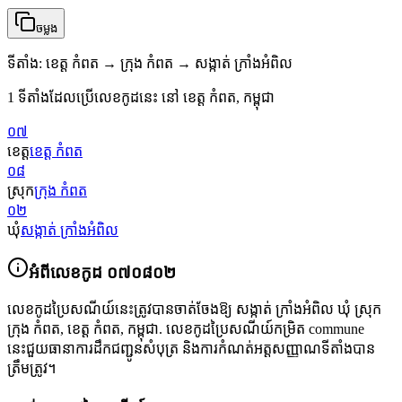
ចម្លង
ទីតាំង
:
ខេត្ត កំពត → ក្រុង កំពត → សង្កាត់ ក្រាំងអំពិល
1 ទីតាំងដែលប្រើលេខកូដនេះ នៅ ខេត្ត កំពត, កម្ពុជា
០៧
ខេត្ត
ខេត្ត កំពត
០៨
ស្រុក
ក្រុង កំពត
០២
ឃុំ
សង្កាត់ ក្រាំងអំពិល
អំពីលេខកូដ
០៧០៨០២
លេខកូដប្រៃសណីយ៍នេះត្រូវបានចាត់ចែងឱ្យ
សង្កាត់ ក្រាំងអំពិល ឃុំ ស្រុក
ក្រុង កំពត
,
ខេត្ត កំពត
,
កម្ពុជា
.
លេខកូដប្រៃសណីយ៍កម្រិត commune
នេះជួយធានាការដឹកជញ្ជូនសំបុត្រ និងការកំណត់អត្តសញ្ញាណទីតាំងបាន
ត្រឹមត្រូវ។