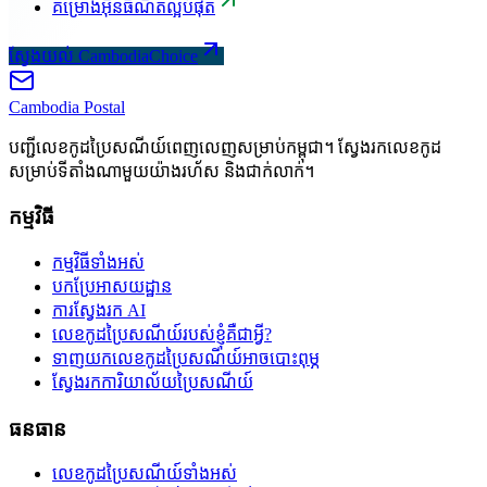
គម្រោងអ៊ីនធឺណិតល្អបំផុត
ស្វែងយល់ CambodiaChoice
Cambodia
Postal
បញ្ជីលេខកូដប្រៃសណីយ៍ពេញលេញសម្រាប់កម្ពុជា។ ស្វែងរកលេខកូដ
សម្រាប់ទីតាំងណាមួយយ៉ាងរហ័ស និងជាក់លាក់។
កម្មវិធី
កម្មវិធីទាំងអស់
បកប្រែអាសយដ្ឋាន
ការស្វែងរក AI
លេខកូដប្រៃសណីយ៍របស់ខ្ញុំគឺជាអ្វី?
ទាញយកលេខកូដប្រៃសណីយ៍អាចបោះពុម្ភ
ស្វែងរកការិយាល័យប្រៃសណីយ៍
ធនធាន
លេខកូដប្រៃសណីយ៍ទាំងអស់