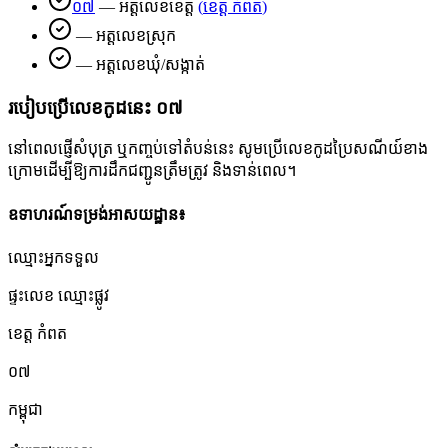
០៧
—
អត្តលេខខេត្ត
(
ខេត្ត កំពត
)
—
អត្តលេខស្រុក
—
អត្តលេខឃុំ/សង្កាត់
របៀបប្រើលេខកូដនេះ
០៧
នៅពេលផ្ញើសំបុត្រ ឬកញ្ចប់ទៅតំបន់នេះ សូមប្រើលេខកូដប្រៃសណីយ៍ខាង
ក្រោមដើម្បីឱ្យការដឹកជញ្ជូនត្រឹមត្រូវ និងទាន់ពេល។
ឧទាហរណ៍ទម្រង់អាសយដ្ឋាន៖
ឈ្មោះអ្នកទទួល
ផ្ទះលេខ ឈ្មោះផ្លូវ
ខេត្ត កំពត
០៧
កម្ពុជា