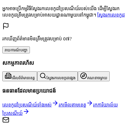
អ្នកអាចប្រើកម្មវិធីស្វែងរកលេខកូដប្រៃសណីយ៍របស់យើង ដើម្បីស្វែងរក
លេខកូដត្រឹមត្រូវសម្រាប់អាសយដ្ឋានណាមួយនៅកម្ពុជា។
ស្វែងរកលេខកូដ
រកឃើញព័ត៌មានមិនត្រឹមត្រូវសម្រាប់ ០៧?
រាយការណ៍បញ្ហា
សកម្មភាពរហ័ស
មើលព័ត៌មានខេត្ត
ស្វែងរកលេខកូដផ្សេង
គណនាចម្ងាយ
ធនធានដែលមានប្រយោជន៍
លេខកូដប្រៃសណីយ៍ទាំងអស់
រកមើលតាមខេត្ត
រកការិយាល័យ
ប្រៃសណីយ៍