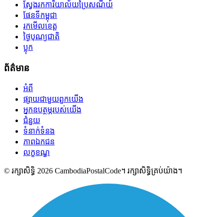
ស្វែងរកការិយាល័យប្រៃសណីយ៍
ផែនទីកម្ពុជា
រកមើលខេត្ត
ថ្ងៃបុណ្យជាតិ
ប្លុក
ព័ត៌មាន
អំពី
ផ្សាយជាមួយពួកយើង
អ្នកឧបត្ថម្ភរបស់យើង
ជំនួយ
ទំនាក់ទំនង
ភាពឯកជន
លក្ខខណ្ឌ
© រក្សាសិទ្ធិ 2026 CambodiaPostalCode។ រក្សាសិទ្ធិគ្រប់យ៉ាង។