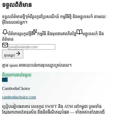
ទទួលព័ត៌មាន
ទទួលព័ត៌មានថ្មីៗអំពីរូបកូដប្រៃសណីយ៍ កម្មវិធីថ្មី និងមគ្គុទេសក៍ តាមរយៈ
អ៊ីមែលរបស់អ្នក។
ព័ត៌មានរូបកូដថ្មី
កម្មវិធី និងមុខងារឥតគិតថ្លៃ
មគ្គុទេសក៍ និង
ព័ត៌មាន
ចុះឈ្មោះ
គ្មាន spam អាចបោះបង់ការចុះឈ្មោះគ្រប់ពេល។
ពីក្រុមការងារតែមួយ
CC
CambodiaChoice
cambodiachoice.com
ប្រៀបធៀបធនាគារ លេខកូដ SWIFT និង ATM នៅកម្ពុជា ព្រមទាំង
ស្វែងរកក្រុមហ៊ុនទូរស័ព្ទ និងអ៊ីនធឺណិតល្អបំផុត — ទាំងអស់នៅក្នុងបញ្ជី