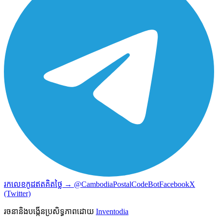
រកលេខកូដឥតគិតថ្លៃ → @CambodiaPostalCodeBot
Facebook
X
(Twitter)
រចនានិងបង្កើនប្រសិទ្ធភាពដោយ
Inventodia