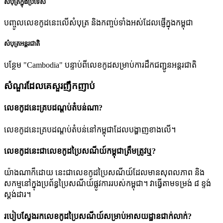
សំបុត្រក្នុងប្រទេស
បញ្ចូលលេខកូដនេះលើសំបុត្រ និងកញ្ចប់ទាំងអស់ដែលផ្ញើក្នុងកម្ពុជា
សំបុត្រអន្តរជាតិ
បន្ថែម "Cambodia" បន្ទាប់ពីលេខកូដសម្រាប់ការដឹកជញ្ជូនអន្តរជាតិ
សំណួរដែលគេសួរញឹកញាប់
លេខកូដនេះគ្របដណ្តប់តំបន់ណា?
លេខកូដនេះគ្របដណ្តប់តំបន់នៅកម្ពុជាដែលបង្ហាញខាងលើ។
លេខកូដនេះជាលេខកូដប្រៃសណីយ៍កម្ពុជាត្រឹមត្រូវឬ?
យ៉ាងណាក៏ដោយ នេះជាលេខកូដប្រៃសណីយ៍ដែលមានសុពលភាព និង
សកម្មនៅក្នុងប្រព័ន្ធប្រៃសណីយ៍ផ្លូវការរបស់កម្ពុជា។ វាធ្វើតាមទម្រង់ ៨ ខ្ទង់
ស្តង់ដារ។
របៀបស្វែងរកលេខកូដប្រៃសណីយ៍សម្រាប់អាសយដ្ឋានជាក់លាក់?