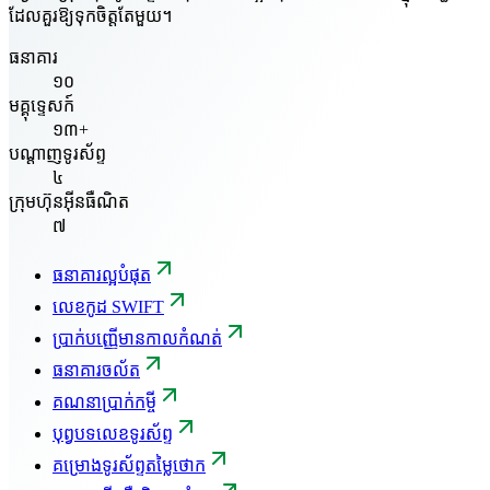
ដែលគួរឱ្យទុកចិត្តតែមួយ។
ធនាគារ
១០
មគ្គុទ្ទេសក៍
១៣+
បណ្តាញទូរស័ព្ទ
៤
ក្រុមហ៊ុនអ៊ីនធឺណិត
៧
ធនាគារល្អបំផុត
លេខកូដ SWIFT
ប្រាក់បញ្ញើមានកាលកំណត់
ធនាគារចល័ត
គណនាប្រាក់កម្ចី
បុព្វបទលេខទូរស័ព្ទ
គម្រោងទូរស័ព្ទតម្លៃថោក