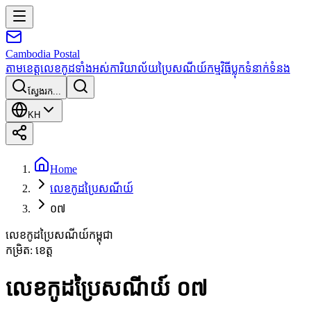
Cambodia
Postal
តាមខេត្ត
លេខកូដទាំងអស់
ការិយាល័យប្រៃសណីយ៍
កម្មវិធី
ប្លុក
ទំនាក់ទំនង
ស្វែងរក...
KH
Home
លេខកូដប្រៃសណីយ៍
០៧
លេខកូដប្រៃសណីយ៍កម្ពុជា
កម្រិត
:
ខេត្ត
លេខកូដប្រៃសណីយ៍ ០៧