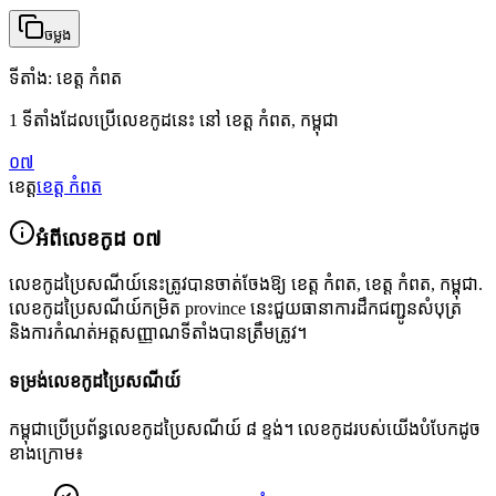
ចម្លង
ទីតាំង
:
ខេត្ត កំពត
1 ទីតាំងដែលប្រើលេខកូដនេះ នៅ ខេត្ត កំពត, កម្ពុជា
០៧
ខេត្ត
ខេត្ត កំពត
អំពីលេខកូដ
០៧
លេខកូដប្រៃសណីយ៍នេះត្រូវបានចាត់ចែងឱ្យ
ខេត្ត កំពត
,
ខេត្ត កំពត
,
កម្ពុជា
.
លេខកូដប្រៃសណីយ៍កម្រិត province នេះជួយធានាការដឹកជញ្ជូនសំបុត្រ
និងការកំណត់អត្តសញ្ញាណទីតាំងបានត្រឹមត្រូវ។
ទម្រង់លេខកូដប្រៃសណីយ៍
កម្ពុជាប្រើប្រព័ន្ធលេខកូដប្រៃសណីយ៍ ៨ ខ្ទង់។ លេខកូដរបស់យើងបំបែកដូច
ខាងក្រោម៖