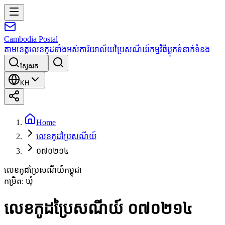
Cambodia
Postal
តាមខេត្ត
លេខកូដទាំងអស់
ការិយាល័យប្រៃសណីយ៍
កម្មវិធី
ប្លុក
ទំនាក់ទំនង
ស្វែងរក...
KH
Home
លេខកូដប្រៃសណីយ៍
០៧០២១៤
លេខកូដប្រៃសណីយ៍កម្ពុជា
កម្រិត
:
ឃុំ
លេខកូដប្រៃសណីយ៍ ០៧០២១៤