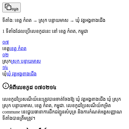
ចម្លង
ទីតាំង
:
ខេត្ត កំពត → ស្រុក បន្ទាយមាស → ឃុំ វត្ដអង្គខាងជើង
1 ទីតាំងដែលប្រើលេខកូដនេះ នៅ ខេត្ត កំពត, កម្ពុជា
០៧
ខេត្ត
ខេត្ត កំពត
០២
ស្រុក
ស្រុក បន្ទាយមាស
១៤
ឃុំ
ឃុំ វត្ដអង្គខាងជើង
អំពីលេខកូដ
០៧០២១៤
លេខកូដប្រៃសណីយ៍នេះត្រូវបានចាត់ចែងឱ្យ
ឃុំ វត្ដអង្គខាងជើង ឃុំ ស្រុក
ស្រុក បន្ទាយមាស
,
ខេត្ត កំពត
,
កម្ពុជា
.
លេខកូដប្រៃសណីយ៍កម្រិត
commune នេះជួយធានាការដឹកជញ្ជូនសំបុត្រ និងការកំណត់អត្តសញ្ញាណ
ទីតាំងបានត្រឹមត្រូវ។