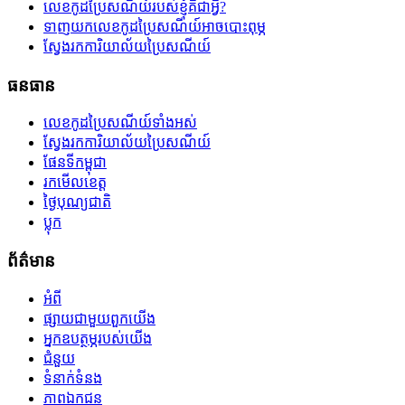
លេខកូដប្រៃសណីយ៍របស់ខ្ញុំគឺជាអ្វី?
ទាញយកលេខកូដប្រៃសណីយ៍អាចបោះពុម្ភ
ស្វែងរកការិយាល័យប្រៃសណីយ៍
ធនធាន
លេខកូដប្រៃសណីយ៍ទាំងអស់
ស្វែងរកការិយាល័យប្រៃសណីយ៍
ផែនទីកម្ពុជា
រកមើលខេត្ត
ថ្ងៃបុណ្យជាតិ
ប្លុក
ព័ត៌មាន
អំពី
ផ្សាយជាមួយពួកយើង
អ្នកឧបត្ថម្ភរបស់យើង
ជំនួយ
ទំនាក់ទំនង
ភាពឯកជន