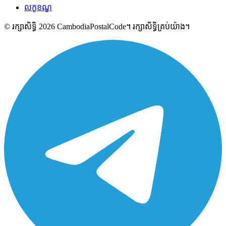
លក្ខខណ្ឌ
© រក្សាសិទ្ធិ 2026 CambodiaPostalCode។ រក្សាសិទ្ធិគ្រប់យ៉ាង។