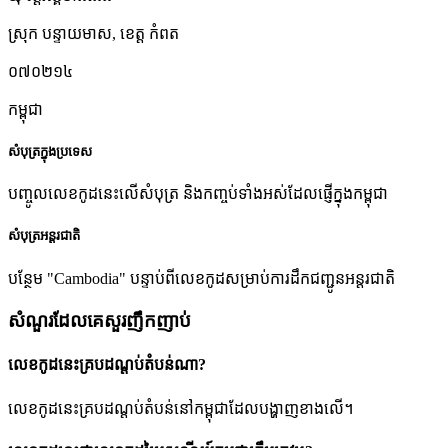
ស្រុក បន្ទាយមាស
,
ខេត្ត កំពត
០៧០២១៤
កម្ពុជា
សំបុត្រក្នុងប្រទេស
បញ្ចូលលេខកូដនេះលើសំបុត្រ និងកញ្ចប់ទាំងអស់ដែលផ្ញើក្នុងកម្ពុជា
សំបុត្រអន្តរជាតិ
បន្ថែម "Cambodia" បន្ទាប់ពីលេខកូដសម្រាប់ការដឹកជញ្ជូនអន្តរជាតិ
សំណួរដែលគេសួរញឹកញាប់
លេខកូដនេះគ្របដណ្តប់តំបន់ណា?
លេខកូដនេះគ្របដណ្តប់តំបន់នៅកម្ពុជាដែលបង្ហាញខាងលើ។