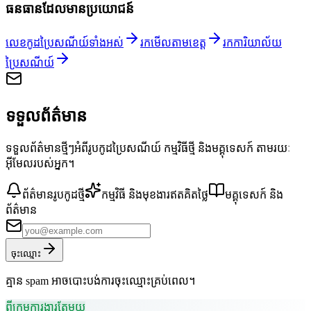
ធនធានដែលមានប្រយោជន៍
លេខកូដប្រៃសណីយ៍ទាំងអស់
រកមើលតាមខេត្ត
រកការិយាល័យ
ប្រៃសណីយ៍
ទទួលព័ត៌មាន
ទទួលព័ត៌មានថ្មីៗអំពីរូបកូដប្រៃសណីយ៍ កម្មវិធីថ្មី និងមគ្គុទេសក៍ តាមរយៈ
អ៊ីមែលរបស់អ្នក។
ព័ត៌មានរូបកូដថ្មី
កម្មវិធី និងមុខងារឥតគិតថ្លៃ
មគ្គុទេសក៍ និង
ព័ត៌មាន
ចុះឈ្មោះ
គ្មាន spam អាចបោះបង់ការចុះឈ្មោះគ្រប់ពេល។
ពីក្រុមការងារតែមួយ