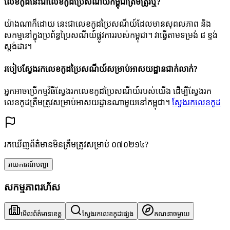
លេខកូដនេះជាលេខកូដប្រៃសណីយ៍កម្ពុជាត្រឹមត្រូវឬ?
យ៉ាងណាក៏ដោយ នេះជាលេខកូដប្រៃសណីយ៍ដែលមានសុពលភាព និង
សកម្មនៅក្នុងប្រព័ន្ធប្រៃសណីយ៍ផ្លូវការរបស់កម្ពុជា។ វាធ្វើតាមទម្រង់ ៨ ខ្ទង់
ស្តង់ដារ។
របៀបស្វែងរកលេខកូដប្រៃសណីយ៍សម្រាប់អាសយដ្ឋានជាក់លាក់?
អ្នកអាចប្រើកម្មវិធីស្វែងរកលេខកូដប្រៃសណីយ៍របស់យើង ដើម្បីស្វែងរក
លេខកូដត្រឹមត្រូវសម្រាប់អាសយដ្ឋានណាមួយនៅកម្ពុជា។
ស្វែងរកលេខកូដ
រកឃើញព័ត៌មានមិនត្រឹមត្រូវសម្រាប់ ០៧០២១៤?
រាយការណ៍បញ្ហា
សកម្មភាពរហ័ស
មើលព័ត៌មានខេត្ត
ស្វែងរកលេខកូដផ្សេង
គណនាចម្ងាយ