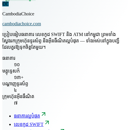
CC
CambodiaChoice
cambodiachoice.com
ប្រៀបធៀបធនាគារ លេខកូដ SWIFT និង ATM នៅកម្ពុជា ព្រមទាំង
ស្វែងរកក្រុមហ៊ុនទូរស័ព្ទ និងអ៊ីនធឺណិតល្អបំផុត — ទាំងអស់នៅក្នុងបញ្ជី
ដែលគួរឱ្យទុកចិត្តតែមួយ។
ធនាគារ
១០
មគ្គុទ្ទេសក៍
១៣+
បណ្តាញទូរស័ព្ទ
៤
ក្រុមហ៊ុនអ៊ីនធឺណិត
៧
ធនាគារល្អបំផុត
លេខកូដ SWIFT