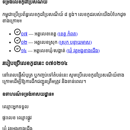
ទម្រង់លេខកូដប្រៃសណីយ៍
កម្ពុជាប្រើប្រព័ន្ធលេខកូដប្រៃសណីយ៍ ៨ ខ្ទង់។ លេខកូដរបស់យើងបំបែកដូច
ខាងក្រោម៖
០៧
—
អត្តលេខខេត្ត
(
ខេត្ត កំពត
)
០២
—
អត្តលេខស្រុក
(
ស្រុក បន្ទាយមាស
)
១៤
—
អត្តលេខឃុំ/សង្កាត់
(
ឃុំ វត្ដអង្គខាងជើង
)
របៀបប្រើលេខកូដនេះ
០៧០២១៤
នៅពេលផ្ញើសំបុត្រ ឬកញ្ចប់ទៅតំបន់នេះ សូមប្រើលេខកូដប្រៃសណីយ៍ខាង
ក្រោមដើម្បីឱ្យការដឹកជញ្ជូនត្រឹមត្រូវ និងទាន់ពេល។
ឧទាហរណ៍ទម្រង់អាសយដ្ឋាន៖
ឈ្មោះអ្នកទទួល
ផ្ទះលេខ ឈ្មោះផ្លូវ
ឃុំ វត្ដអង្គខាងជើង