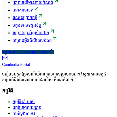
ប្រាក់បញ្ញើមានកាលកំណត់
ធនាគារចល័ត
គណនាប្រាក់កម្ចី
បុព្វបទលេខទូរស័ព្ទ
គម្រោងទូរស័ព្ទតម្លៃថោក
គម្រោងអ៊ីនធឺណិតល្អបំផុត
ស្វែងយល់ CambodiaChoice
Cambodia
Postal
បញ្ជីលេខកូដប្រៃសណីយ៍ពេញលេញសម្រាប់កម្ពុជា។ ស្វែងរកលេខកូដ
សម្រាប់ទីតាំងណាមួយយ៉ាងរហ័ស និងជាក់លាក់។
កម្មវិធី
កម្មវិធីទាំងអស់
បកប្រែអាសយដ្ឋាន
ការស្វែងរក AI