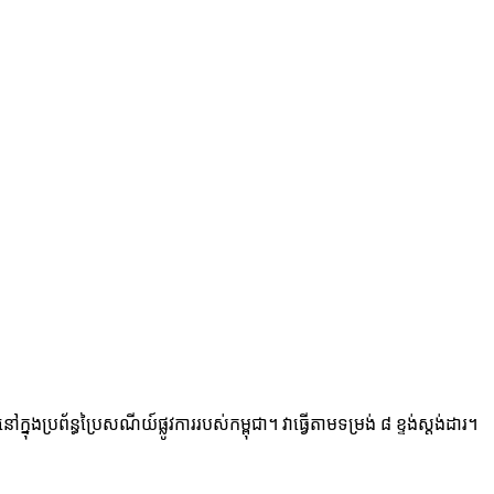
ន្ធប្រៃសណីយ៍ផ្លូវការរបស់កម្ពុជា។ វាធ្វើតាមទម្រង់ ៨ ខ្ទង់ស្តង់ដារ។