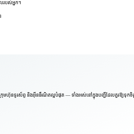
មែលរបស់អ្នក។
ន
៊ុនទូរស័ព្ទ និងអ៊ីនធឺណិតល្អបំផុត — ទាំងអស់នៅក្នុងបញ្ជីដែលគួរឱ្យទុកចិ