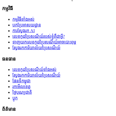
កម្មវិធី
កម្មវិធីទាំងអស់
បកប្រែអាសយដ្ឋាន
ការស្វែងរក AI
លេខកូដប្រៃសណីយ៍របស់ខ្ញុំគឺជាអ្វី?
ទាញយកលេខកូដប្រៃសណីយ៍អាចបោះពុម្ភ
ស្វែងរកការិយាល័យប្រៃសណីយ៍
ធនធាន
លេខកូដប្រៃសណីយ៍ទាំងអស់
ស្វែងរកការិយាល័យប្រៃសណីយ៍
ផែនទីកម្ពុជា
រកមើលខេត្ត
ថ្ងៃបុណ្យជាតិ
ប្លុក
ព័ត៌មាន