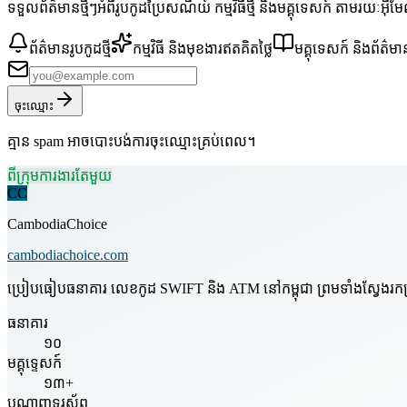
ទទួលព័ត៌មានថ្មីៗអំពីរូបកូដប្រៃសណីយ៍ កម្មវិធីថ្មី និងមគ្គុទេសក៍ តាមរយៈអ៊ី
ព័ត៌មានរូបកូដថ្មី
កម្មវិធី និងមុខងារឥតគិតថ្លៃ
មគ្គុទេសក៍ និងព័ត៌មា
ចុះឈ្មោះ
គ្មាន spam អាចបោះបង់ការចុះឈ្មោះគ្រប់ពេល។
ពីក្រុមការងារតែមួយ
CC
CambodiaChoice
cambodiachoice.com
ប្រៀបធៀបធនាគារ លេខកូដ SWIFT និង ATM នៅកម្ពុជា ព្រមទាំងស្វែងរកក្រុមហ
ធនាគារ
១០
មគ្គុទ្ទេសក៍
១៣+
បណ្តាញទូរស័ព្ទ