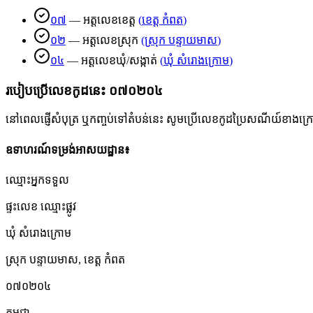
០៧
—
អត្តលេខខេត្ត
(
ខេត្ត កំពត
)
០២
—
អត្តលេខស្រុក
(
ស្រុក បន្ទាយមាស
)
០៤
—
អត្តលេខឃុំ/សង្កាត់
(
ឃុំ សំរោងក្រោម
)
របៀបប្រើលេខកូដនេះ
០៧០២០៤
នៅពេលផ្ញើសំបុត្រ ឬកញ្ចប់ទៅតំបន់នេះ សូមប្រើលេខកូដប្រៃសណីយ៍ខាងក្រោមដើ
ឧទាហរណ៍ទម្រង់អាសយដ្ឋាន៖
ឈ្មោះអ្នកទទួល
ផ្ទះលេខ ឈ្មោះផ្លូវ
ឃុំ សំរោងក្រោម
ស្រុក បន្ទាយមាស
,
ខេត្ត កំពត
០៧០២០៤
កម្ពុជា