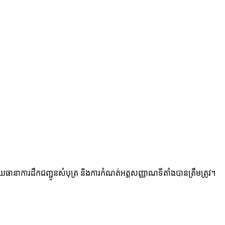
នាការដឹកជញ្ជូនសំបុត្រ និងការកំណត់អត្តសញ្ញាណទីតាំងបានត្រឹមត្រូវ។