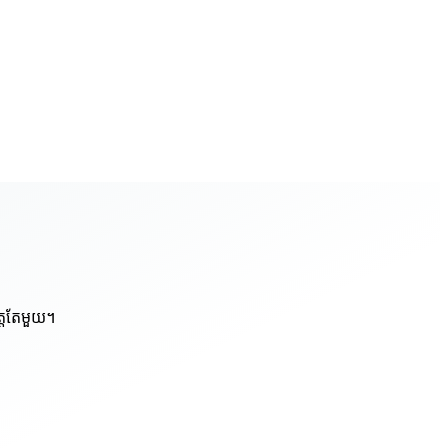
ត្តតែមួយ។