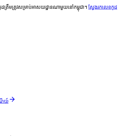
កូដត្រឹមត្រូវសម្រាប់អាសយដ្ឋានណាមួយនៅកម្ពុជា។
ស្វែងរកលេខកូដ
ណីយ៍