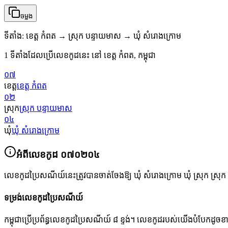
ចម្លង
ទីតាំង
:
ខេត្ត កំពត → ស្រុក បន្ទាយមាស → ឃុំ សំរោងក្រោម
1 ទីតាំងដែលប្រើលេខកូដនេះ នៅ ខេត្ត កំពត, កម្ពុជា
០៧
ខេត្ត
ខេត្ត កំពត
០២
ស្រុក
ស្រុក បន្ទាយមាស
០៤
ឃុំ
ឃុំ សំរោងក្រោម
អំពីលេខកូដ
០៧០២០៤
លេខកូដប្រៃសណីយ៍នេះត្រូវបានចាត់ចែងឱ្យ
ឃុំ សំរោងក្រោម ឃុំ ស្រុក ស្រុ
ទម្រង់លេខកូដប្រៃសណីយ៍
កម្ពុជាប្រើប្រព័ន្ធលេខកូដប្រៃសណីយ៍ ៨ ខ្ទង់។ លេខកូដរបស់យើងបំបែកដូច