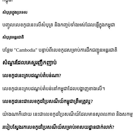
សំបុត្រក្នុងប្រទេស
បញ្ចូលលេខកូដនេះលើសំបុត្រ និងកញ្ចប់ទាំងអស់ដែលផ្ញើក្នុងកម្ពុជា
សំបុត្រអន្តរជាតិ
បន្ថែម "Cambodia" បន្ទាប់ពីលេខកូដសម្រាប់ការដឹកជញ្ជូនអន្តរជាតិ
សំណួរដែលគេសួរញឹកញាប់
លេខកូដនេះគ្របដណ្តប់តំបន់ណា?
លេខកូដនេះគ្របដណ្តប់តំបន់នៅកម្ពុជាដែលបង្ហាញខាងលើ។
លេខកូដនេះជាលេខកូដប្រៃសណីយ៍កម្ពុជាត្រឹមត្រូវឬ?
យ៉ាងណាក៏ដោយ នេះជាលេខកូដប្រៃសណីយ៍ដែលមានសុពលភាព និងសកម្មនៅក្នុងប្រព័
របៀបស្វែងរកលេខកូដប្រៃសណីយ៍សម្រាប់អាសយដ្ឋានជាក់លាក់?