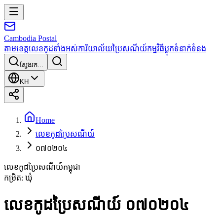
Cambodia
Postal
តាមខេត្ត
លេខកូដទាំងអស់
ការិយាល័យប្រៃសណីយ៍
កម្មវិធី
ប្លុក
ទំនាក់ទំនង
ស្វែងរក...
KH
Home
លេខកូដប្រៃសណីយ៍
០៧០២០៤
លេខកូដប្រៃសណីយ៍កម្ពុជា
កម្រិត
:
ឃុំ
លេខកូដប្រៃសណីយ៍ ០៧០២០៤