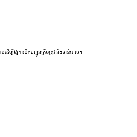
ម្បីឱ្យការដឹកជញ្ជូនត្រឹមត្រូវ និងទាន់ពេល។