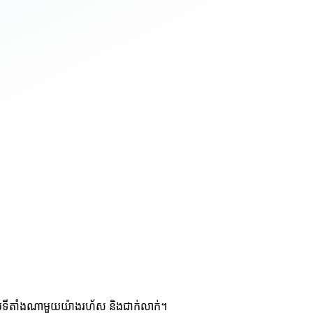
ប់ទីតាំងណាមួយយ៉ាងរហ័ស និងជាក់លាក់។