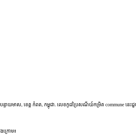
ក បន្ទាយមាស
,
ខេត្ត កំពត
,
កម្ពុជា
.
លេខកូដប្រៃសណីយ៍កម្រិត commune នេះជួយធា
ខាងក្រោម៖