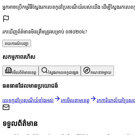
អ្នកអាចប្រើកម្មវិធីស្វែងរកលេខកូដប្រៃសណីយ៍របស់យើង ដើម្បីស្វែងរកលេខ
រកឃើញព័ត៌មានមិនត្រឹមត្រូវសម្រាប់ ០៧០២០៤?
រាយការណ៍បញ្ហា
សកម្មភាពរហ័ស
មើលព័ត៌មានខេត្ត
ស្វែងរកលេខកូដផ្សេង
គណនាចម្ងាយ
ធនធានដែលមានប្រយោជន៍
លេខកូដប្រៃសណីយ៍ទាំងអស់
រកមើលតាមខេត្ត
រកការិយាល័យប្រៃស
ទទួលព័ត៌មាន