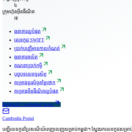
៤
ក្រុមហ៊ុនអ៊ីនធឺណិត
៧
ធនាគារល្អបំផុត
លេខកូដ SWIFT
ប្រាក់បញ្ញើមានកាលកំណត់
ធនាគារចល័ត
គណនាប្រាក់កម្ចី
បុព្វបទលេខទូរស័ព្ទ
គម្រោងទូរស័ព្ទតម្លៃថោក
គម្រោងអ៊ីនធឺណិតល្អបំផុត
ស្វែងយល់ CambodiaChoice
Cambodia
Postal
បញ្ជីលេខកូដប្រៃសណីយ៍ពេញលេញសម្រាប់កម្ពុជា។ ស្វែងរកលេខកូដសម្រា