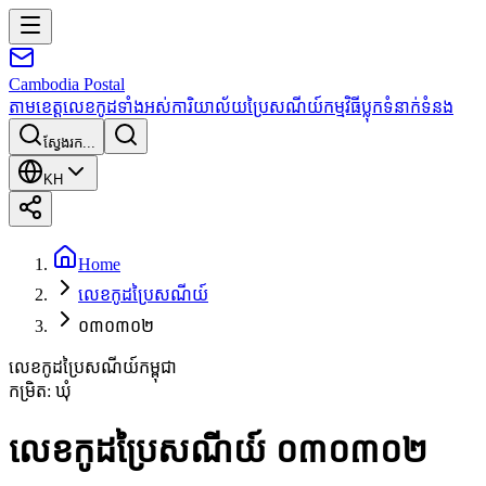
Cambodia
Postal
តាមខេត្ត
លេខកូដទាំងអស់
ការិយាល័យប្រៃសណីយ៍
កម្មវិធី
ប្លុក
ទំនាក់ទំនង
ស្វែងរក...
KH
Home
លេខកូដប្រៃសណីយ៍
០៣០៣០២
លេខកូដប្រៃសណីយ៍កម្ពុជា
កម្រិត
:
ឃុំ
លេខកូដប្រៃសណីយ៍ ០៣០៣០២