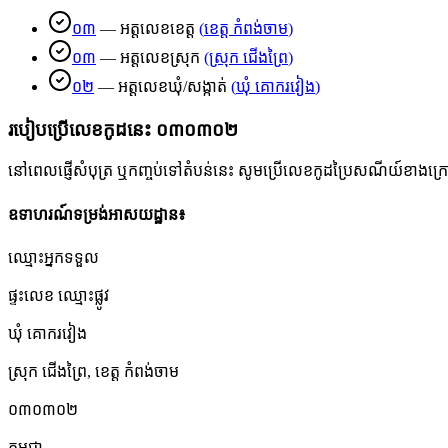
០៣
—
អត្តលេខខេត្ត
(
ខេត្ត កំពង់ចាម
)
០៣
—
អត្តលេខស្រុក
(
ស្រុក ជើងព្រៃ
)
០២
—
អត្តលេខឃុំ/សង្កាត់
(
ឃុំ គោករវៀង
)
របៀបប្រើលេខកូដនេះ
០៣០៣០២
នៅពេលផ្ញើសំបុត្រ ឬកញ្ចប់ទៅតំបន់នេះ សូមប្រើលេខកូដប្រៃសណីយ៍ខាងក្រោមដើ
ឧទាហរណ៍ទម្រង់អាសយដ្ឋាន៖
ឈ្មោះអ្នកទទួល
ផ្ទះលេខ ឈ្មោះផ្លូវ
ឃុំ គោករវៀង
ស្រុក ជើងព្រៃ
,
ខេត្ត កំពង់ចាម
០៣០៣០២
កម្ពុជា