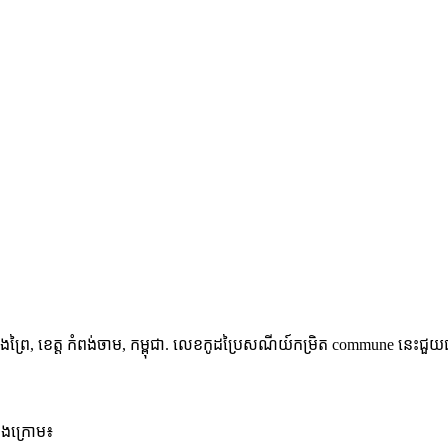
ងព្រៃ
,
ខេត្ត កំពង់ចាម
,
កម្ពុជា
.
លេខកូដប្រៃសណីយ៍កម្រិត commune នេះជួយធានា
ខាងក្រោម៖