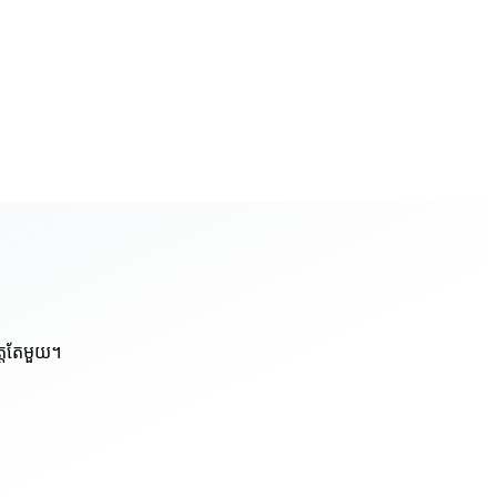
ត្តតែមួយ។