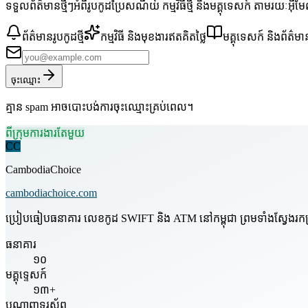
ទទួលព័ត៌មានថ្មីៗអំពីរូបកូដប្រៃសណីយ៍ កម្មវិធីថ្មី និងមគ្គុទេសក៍ តាមរយៈអ៊ី
ព័ត៌មានរូបកូដថ្មី
កម្មវិធី និងមុខងារឥតគិតថ្លៃ
មគ្គុទេសក៍ និងព័ត៌មា
ចុះឈ្មោះ
គ្មាន spam អាចបោះបង់ការចុះឈ្មោះគ្រប់ពេល។
ពីក្រុមការងារតែមួយ
CC
CambodiaChoice
cambodiachoice.com
ប្រៀបធៀបធនាគារ លេខកូដ SWIFT និង ATM នៅកម្ពុជា ព្រមទាំងស្វែងរកក្រុមហ
ធនាគារ
១០
មគ្គុទ្ទេសក៍
១៣+
បណ្តាញទូរស័ព្ទ