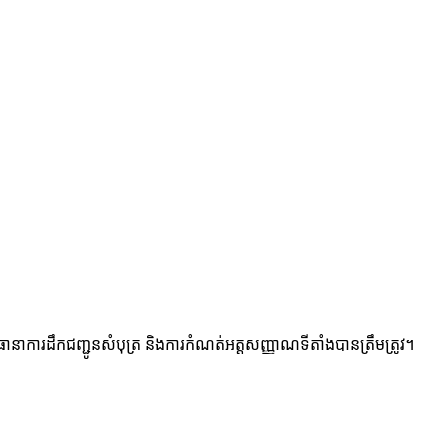
ការដឹកជញ្ជូនសំបុត្រ និងការកំណត់អត្តសញ្ញាណទីតាំងបានត្រឹមត្រូវ។