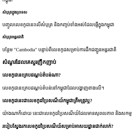
សំបុត្រក្នុងប្រទេស
បញ្ចូលលេខកូដនេះលើសំបុត្រ និងកញ្ចប់ទាំងអស់ដែលផ្ញើក្នុងកម្ពុជា
សំបុត្រអន្តរជាតិ
បន្ថែម "Cambodia" បន្ទាប់ពីលេខកូដសម្រាប់ការដឹកជញ្ជូនអន្តរជាតិ
សំណួរដែលគេសួរញឹកញាប់
លេខកូដនេះគ្របដណ្តប់តំបន់ណា?
លេខកូដនេះគ្របដណ្តប់តំបន់នៅកម្ពុជាដែលបង្ហាញខាងលើ។
លេខកូដនេះជាលេខកូដប្រៃសណីយ៍កម្ពុជាត្រឹមត្រូវឬ?
យ៉ាងណាក៏ដោយ នេះជាលេខកូដប្រៃសណីយ៍ដែលមានសុពលភាព និងសកម្មនៅក្នុងប្រព័
របៀបស្វែងរកលេខកូដប្រៃសណីយ៍សម្រាប់អាសយដ្ឋានជាក់លាក់?