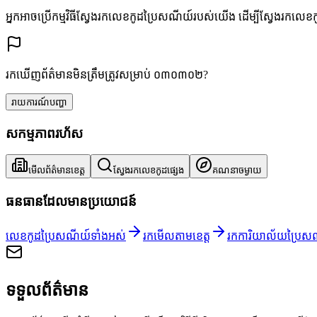
អ្នកអាចប្រើកម្មវិធីស្វែងរកលេខកូដប្រៃសណីយ៍របស់យើង ដើម្បីស្វែងរកលេខ
រកឃើញព័ត៌មានមិនត្រឹមត្រូវសម្រាប់ ០៣០៣០២?
រាយការណ៍បញ្ហា
សកម្មភាពរហ័ស
មើលព័ត៌មានខេត្ត
ស្វែងរកលេខកូដផ្សេង
គណនាចម្ងាយ
ធនធានដែលមានប្រយោជន៍
លេខកូដប្រៃសណីយ៍ទាំងអស់
រកមើលតាមខេត្ត
រកការិយាល័យប្រៃស
ទទួលព័ត៌មាន