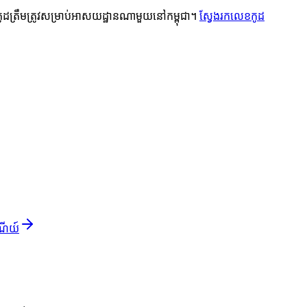
កូដត្រឹមត្រូវសម្រាប់អាសយដ្ឋានណាមួយនៅកម្ពុជា។
ស្វែងរកលេខកូដ
ណីយ៍