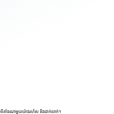
ប់ទីតាំងណាមួយយ៉ាងរហ័ស និងជាក់លាក់។