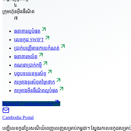
៤
ក្រុមហ៊ុនអ៊ីនធឺណិត
៧
ធនាគារល្អបំផុត
លេខកូដ SWIFT
ប្រាក់បញ្ញើមានកាលកំណត់
ធនាគារចល័ត
គណនាប្រាក់កម្ចី
បុព្វបទលេខទូរស័ព្ទ
គម្រោងទូរស័ព្ទតម្លៃថោក
គម្រោងអ៊ីនធឺណិតល្អបំផុត
ស្វែងយល់ CambodiaChoice
Cambodia
Postal
បញ្ជីលេខកូដប្រៃសណីយ៍ពេញលេញសម្រាប់កម្ពុជា។ ស្វែងរកលេខកូដសម្រា