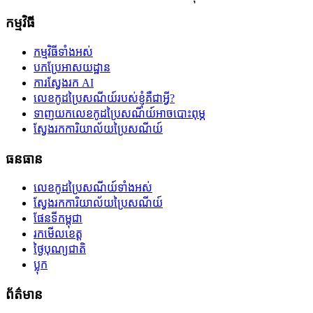
កម្មវិធី
កម្មវិធីទាំងអស់
បកប្រែអាសយដ្ឋាន
ការស្វែងរក AI
លេខកូដប្រៃសណីយ៍របស់ខ្ញុំគឺជាអ្វី?
ទាញយកលេខកូដប្រៃសណីយ៍អាចបោះពុម្ភ
ស្វែងរកការិយាល័យប្រៃសណីយ៍
ធនធាន
លេខកូដប្រៃសណីយ៍ទាំងអស់
ស្វែងរកការិយាល័យប្រៃសណីយ៍
ផែនទីកម្ពុជា
រកមើលខេត្ត
ថ្ងៃបុណ្យជាតិ
ប្លុក
ព័ត៌មាន