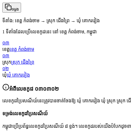
ចម្លង
ទីតាំង
:
ខេត្ត កំពង់ចាម → ស្រុក ជើងព្រៃ → ឃុំ គោករវៀង
1 ទីតាំងដែលប្រើលេខកូដនេះ នៅ ខេត្ត កំពង់ចាម, កម្ពុជា
០៣
ខេត្ត
ខេត្ត កំពង់ចាម
០៣
ស្រុក
ស្រុក ជើងព្រៃ
០២
ឃុំ
ឃុំ គោករវៀង
អំពីលេខកូដ
០៣០៣០២
លេខកូដប្រៃសណីយ៍នេះត្រូវបានចាត់ចែងឱ្យ
ឃុំ គោករវៀង ឃុំ ស្រុក ស្រុក ជើ
ទម្រង់លេខកូដប្រៃសណីយ៍
កម្ពុជាប្រើប្រព័ន្ធលេខកូដប្រៃសណីយ៍ ៨ ខ្ទង់។ លេខកូដរបស់យើងបំបែកដូច