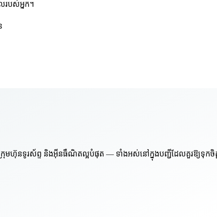
មែលរបស់អ្នក។
ន
៊ុនទូរស័ព្ទ និងអ៊ីនធឺណិតល្អបំផុត — ទាំងអស់នៅក្នុងបញ្ជីដែលគួរឱ្យទុកចិ