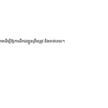
ម្បីឱ្យការដឹកជញ្ជូនត្រឹមត្រូវ និងទាន់ពេល។