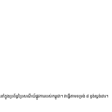
ន្ធប្រៃសណីយ៍ផ្លូវការរបស់កម្ពុជា។ វាធ្វើតាមទម្រង់ ៨ ខ្ទង់ស្តង់ដារ។