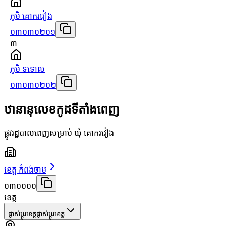
ភូមិ គោករវៀង
០៣០៣០២០១
៣
ភូមិ ទទោល
០៣០៣០២០២
ឋានានុលេខកូដទីតាំងពេញ
ផ្លូវរដ្ឋបាលពេញសម្រាប់ ឃុំ គោករវៀង
ខេត្ត កំពង់ចាម
០៣០០០០
ខេត្ត
ផ្លាស់ប្តូរខេត្ត
ផ្លាស់ប្តូរខេត្ត