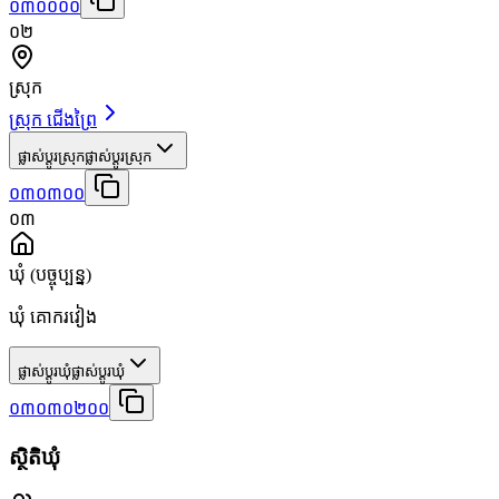
០៣០០០០
០២
ស្រុក
ស្រុក ជើងព្រៃ
ផ្លាស់ប្តូរស្រុក
ផ្លាស់ប្តូរស្រុក
០៣០៣០០
០៣
ឃុំ
(បច្ចុប្បន្ន)
ឃុំ គោករវៀង
ផ្លាស់ប្តូរឃុំ
ផ្លាស់ប្តូរឃុំ
០៣០៣០២០០
ស្ថិតិឃុំ