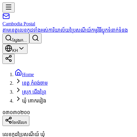
Cambodia
Postal
តាមខេត្ត
លេខកូដទាំងអស់
ការិយាល័យប្រៃសណីយ៍
កម្មវិធី
ប្លុក
ទំនាក់ទំនង
ស្វែងរក...
KH
Home
ខេត្ត កំពង់ចាម
ស្រុក ជើងព្រៃ
ឃុំ គោករវៀង
០៣០៣០២០០
ចែករំលែក
លេខកូដប្រៃសណីយ៍ ឃុំ