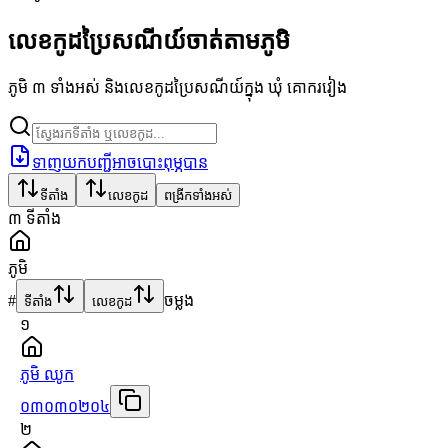
លេខកូដប្រៃសណីយ៍ចាត់តាមភូមិ
ភូមិ ៣ ទាំងអស់ និងលេខកូដប្រៃសណីយ៍ក្នុង ឃុំ គោករវៀង
ទាញយកបញ្ជីអាចបោះពុម្ភបាន
ទីតាំង
លេខកូដ
ពង្រីកទាំងអស់
៣
ទីតាំង
ភូមិ
#
ចម្លង
ទីតាំង
លេខកូដ
១
ភូមិ ឈូក
០៣០៣០២០៤
២