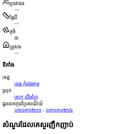
ប្រជាជន
—
ផ្ទៃដី
—
ភូមិ
៣
គ្រួសារ
—
ទីតាំង
ខេត្ត
ខេត្ត កំពង់ចាម
ស្រុក
ស្រុក ជើងព្រៃ
ជួរលេខកូដប្រៃសណីយ៍
០៣០៣០២០១
–
០៣០៣០២០៤
សំណួរដែលគេសួរញឹកញាប់