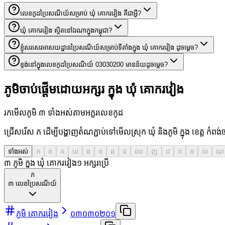
លេខកូដប្រៃសណីយ៍សម្រាប់ ឃុំ គោករវៀង គឺជាអ្វី?
ឃុំ គោករវៀង ស្ថិតនៅឯណាក្នុងកម្ពុជា?
ខ្ញុំសរសេរអាសយដ្ឋានប្រៃសណីយ៍សម្រាប់ទីតាំងក្នុង ឃុំ គោករវៀង ដូចម្តេច?
ខ្ទង់នៅក្នុងលេខកូដប្រៃសណីយ៍ 03030200 មានន័យដូចម្តេច?
ភូមិចាប់ផ្តើមដោយអក្សរ ក្នុង ឃុំ គោករវៀង
រកមើលភូមិ ៣ ទាំងអស់តាមអក្ខរលេខកូដ
ជ្រើសរើស ភ ដើម្បីបង្ហាញតំណភ្ជាប់ទៅមើលស្រុក ឃុំ និងភូមិ ក្នុង ខេត្ត កំពង
ទាំងអស់
ក
ខ
គ
ឃ
ង
ច
ឆ
ជ
ឈ
ញ
ដ
ឋ
ឌ
ឍ
ណ
៣ ភូមិ ក្នុង ឃុំ គោករវៀង
១
អក្សរប្រើ
ភ
៣
លេខប្រៃសណីយ៍
ភូមិ គោករវៀង
០៣០៣០២០១