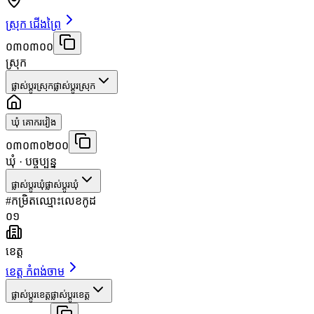
ស្រុក ជើងព្រៃ
០៣០៣០០
ស្រុក
ផ្លាស់ប្តូរស្រុក
ផ្លាស់ប្តូរស្រុក
ឃុំ គោករវៀង
០៣០៣០២០០
ឃុំ
· បច្ចុប្បន្ន
ផ្លាស់ប្តូរឃុំ
ផ្លាស់ប្តូរឃុំ
#
កម្រិត
ឈ្មោះ
លេខកូដ
០១
ខេត្ត
ខេត្ត កំពង់ចាម
ផ្លាស់ប្តូរខេត្ត
ផ្លាស់ប្តូរខេត្ត