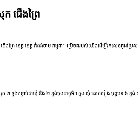
ុក ជើងព្រៃ
 ជើងព្រៃ ខេត្ត ខេត្ត កំពង់ចាម កម្ពុជា។ ប្រើថតរបស់យើងដើម្បីរកលេខកូដប្រ
ស្រុក ២ ខ្ទង់បន្ទាប់ជាឃុំ និង ២ ខ្ទង់ចុងជាភូមិ។ ក្នុង ឃុំ គោករវៀង បុព្វប