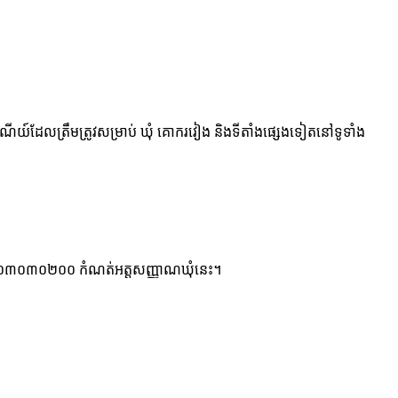
ៃសណីយ៍ដែលត្រឹមត្រូវសម្រាប់ ឃុំ គោករវៀង និងទីតាំងផ្សេងទៀតនៅទូទាំង
ទ ៦ ខ្ទង់ ០៣០៣០២០០ កំណត់អត្តសញ្ញាណឃុំនេះ។