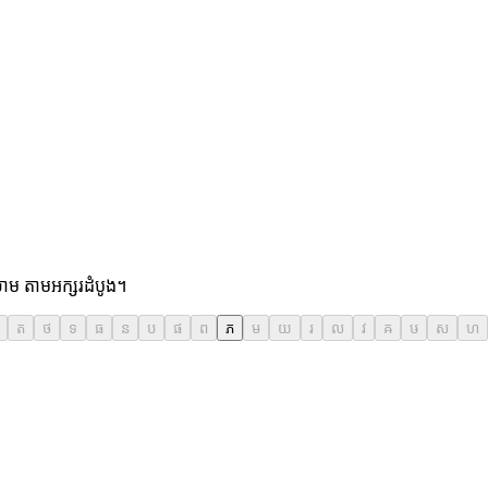
់ចាម តាមអក្សរដំបូង។
ត
ថ
ទ
ធ
ន
ប
ផ
ព
ភ
ម
យ
រ
ល
វ
ឝ
ឞ
ស
ហ