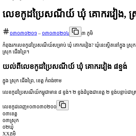
លេខកូដប្រៃសណីយ៍ ឃុំ គោករវៀង, ស្រ
០៣០៣០២០១
–
០៣០៣០២០៤
៣ ភូមិ
កំពុងរកលេខកូដប្រៃសណីយ៍សម្រាប់ ឃុំ គោករវៀង? ឃុំនេះស្ថិតនៅក្នុង ស្រុក
ស្រុក ជើងព្រៃ។
យល់ពីលេខកូដប្រៃសណីយ៍ ឃុំ គោករវៀង ៨ខ្ទង់
ក្នុង ស្រុក ជើងព្រៃ, ខេត្ត កំពង់ចាម
លេខកូដប្រៃសណីយ៍កម្ពុជាមាន ៨ ខ្ទង់។ ២ ខ្ទង់ដំបូងជាខេត្ត ២ ខ្ទង់បន្ទាប់ជា
លេខកូដពេញ៖
០៣០៣០២០០
០៣
ខេត្ត
០៣
ស្រុក
០២
ឃុំ
XX
ភូមិ