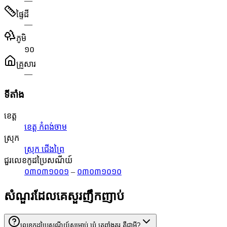
—
ផ្ទៃដី
—
ភូមិ
១០
គ្រួសារ
—
ទីតាំង
ខេត្ត
ខេត្ត កំពង់ចាម
ស្រុក
ស្រុក ជើងព្រៃ
ជួរលេខកូដប្រៃសណីយ៍
០៣០៣១០០១
–
០៣០៣១០១០
សំណួរដែលគេសួរញឹកញាប់
លេខកូដប្រៃសណីយ៍សម្រាប់ ឃុំ ត្រពាំងគរ គឺជាអ្វី?