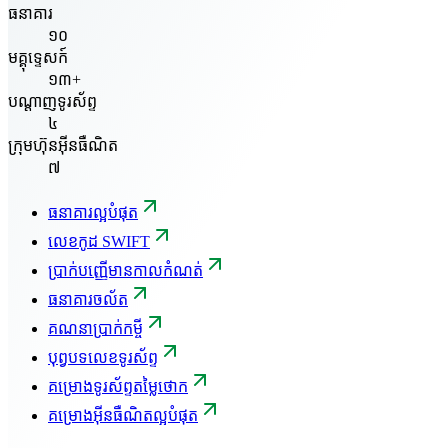
ធនាគារ
១០
មគ្គុទ្ទេសក៍
១៣+
បណ្តាញទូរស័ព្ទ
៤
ក្រុមហ៊ុនអ៊ីនធឺណិត
៧
ធនាគារល្អបំផុត
លេខកូដ SWIFT
ប្រាក់បញ្ញើមានកាលកំណត់
ធនាគារចល័ត
គណនាប្រាក់កម្ចី
បុព្វបទលេខទូរស័ព្ទ
គម្រោងទូរស័ព្ទតម្លៃថោក
គម្រោងអ៊ីនធឺណិតល្អបំផុត