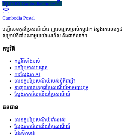
ស្វែងយល់ CambodiaChoice
Cambodia
Postal
បញ្ជីលេខកូដប្រៃសណីយ៍ពេញលេញសម្រាប់កម្ពុជា។ ស្វែងរកលេខកូដ
សម្រាប់ទីតាំងណាមួយយ៉ាងរហ័ស និងជាក់លាក់។
កម្មវិធី
កម្មវិធីទាំងអស់
បកប្រែអាសយដ្ឋាន
ការស្វែងរក AI
លេខកូដប្រៃសណីយ៍របស់ខ្ញុំគឺជាអ្វី?
ទាញយកលេខកូដប្រៃសណីយ៍អាចបោះពុម្ភ
ស្វែងរកការិយាល័យប្រៃសណីយ៍
ធនធាន
លេខកូដប្រៃសណីយ៍ទាំងអស់
ស្វែងរកការិយាល័យប្រៃសណីយ៍
ផែនទីកម្ពុជា