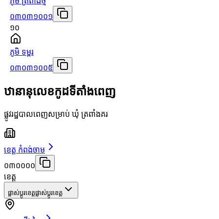
ភូមិ ត្រពាំងថ្ម
០៣០៣១០០១
១០
ភូមិ ទម្ពរ
០៣០៣១០០៥
ឋានានុលេខកូដទីតាំងពេញ
ផ្លូវរដ្ឋបាលពេញសម្រាប់ ឃុំ ត្រពាំងគរ
ខេត្ត កំពង់ចាម
០៣០០០០
ខេត្ត
ផ្លាស់ប្តូរខេត្ត
ផ្លាស់ប្តូរខេត្ត