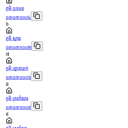
ភូមិ ប្រទេន
០៣០៣១០០៤
៦
ភូមិ ស្អាង
០៣០៣១០០២
៧
ភូមិ ត្នោតបាក់
០៣០៣១០០៦
៨
ភូមិ ត្រពាំងគរ
០៣០៣១០០៩
៩