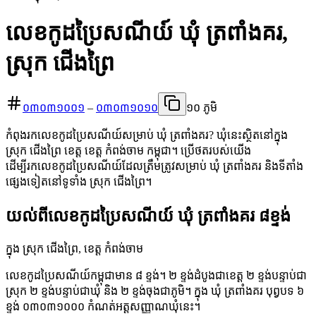
លេខកូដប្រៃសណីយ៍ ឃុំ ត្រពាំងគរ,
ស្រុក ជើងព្រៃ
០៣០៣១០០១
–
០៣០៣១០១០
១០ ភូមិ
កំពុងរកលេខកូដប្រៃសណីយ៍សម្រាប់ ឃុំ ត្រពាំងគរ? ឃុំនេះស្ថិតនៅក្នុង
ស្រុក ជើងព្រៃ ខេត្ត ខេត្ត កំពង់ចាម កម្ពុជា។ ប្រើថតរបស់យើង
ដើម្បីរកលេខកូដប្រៃសណីយ៍ដែលត្រឹមត្រូវសម្រាប់ ឃុំ ត្រពាំងគរ និងទីតាំង
ផ្សេងទៀតនៅទូទាំង ស្រុក ជើងព្រៃ។
យល់ពីលេខកូដប្រៃសណីយ៍ ឃុំ ត្រពាំងគរ ៨ខ្ទង់
ក្នុង ស្រុក ជើងព្រៃ, ខេត្ត កំពង់ចាម
លេខកូដប្រៃសណីយ៍កម្ពុជាមាន ៨ ខ្ទង់។ ២ ខ្ទង់ដំបូងជាខេត្ត ២ ខ្ទង់បន្ទាប់ជា
ស្រុក ២ ខ្ទង់បន្ទាប់ជាឃុំ និង ២ ខ្ទង់ចុងជាភូមិ។ ក្នុង ឃុំ ត្រពាំងគរ បុព្វបទ ៦
ខ្ទង់ ០៣០៣១០០០ កំណត់អត្តសញ្ញាណឃុំនេះ។