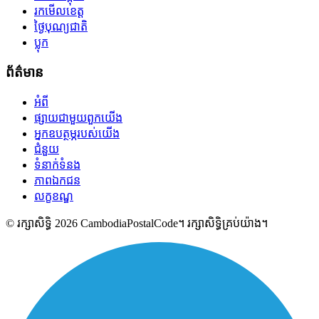
រកមើលខេត្ត
ថ្ងៃបុណ្យជាតិ
ប្លុក
ព័ត៌មាន
អំពី
ផ្សាយជាមួយពួកយើង
អ្នកឧបត្ថម្ភរបស់យើង
ជំនួយ
ទំនាក់ទំនង
ភាពឯកជន
លក្ខខណ្ឌ
© រក្សាសិទ្ធិ 2026 CambodiaPostalCode។ រក្សាសិទ្ធិគ្រប់យ៉ាង។