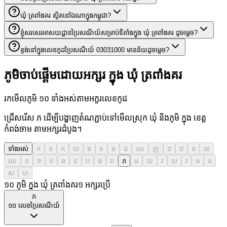
ឃុំ ត្រពាំងគរ ស្ថិតនៅឯណាក្នុងកម្ពុជា?
ខ្ញុំសរសេរអាសយដ្ឋានប្រៃសណីយ៍សម្រាប់ទីតាំងក្នុង ឃុំ ត្រពាំងគរ ដូចម្តេច?
ខ្ទង់នៅក្នុងលេខកូដប្រៃសណីយ៍ 03031000 មានន័យដូចម្តេច?
ភូមិចាប់ផ្តើមដោយអក្សរ ក្នុង ឃុំ ត្រពាំងគរ
រកមើលភូមិ ១០ ទាំងអស់តាមអក្ខរលេខកូដ
ជ្រើសរើស ភ ដើម្បីបង្ហាញតំណភ្ជាប់ទៅមើលស្រុក ឃុំ និងភូមិ ក្នុង ខេត្ត
កំពង់ចាម តាមអក្សរដំបូង។
ទាំងអស់
ក
ខ
គ
ឃ
ង
ច
ឆ
ជ
ឈ
ញ
ដ
ឋ
ឌ
ឍ
ណ
ត
ថ
ទ
ធ
ន
ប
ផ
ព
ភ
ម
យ
រ
ល
វ
ឝ
ឞ
ស
ហ
១០ ភូមិ ក្នុង ឃុំ ត្រពាំងគរ
១
អក្សរប្រើ
ភ
១០
លេខប្រៃសណីយ៍