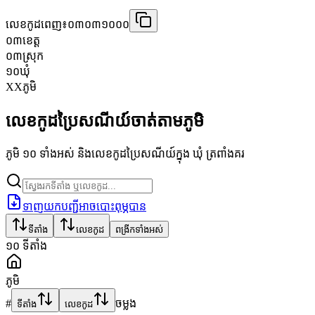
លេខកូដពេញ៖
០៣០៣១០០០
០៣
ខេត្ត
០៣
ស្រុក
១០
ឃុំ
XX
ភូមិ
លេខកូដប្រៃសណីយ៍ចាត់តាមភូមិ
ភូមិ ១០ ទាំងអស់ និងលេខកូដប្រៃសណីយ៍ក្នុង ឃុំ ត្រពាំងគរ
ទាញយកបញ្ជីអាចបោះពុម្ភបាន
ទីតាំង
លេខកូដ
ពង្រីកទាំងអស់
១០
ទីតាំង
ភូមិ
#
ចម្លង
ទីតាំង
លេខកូដ