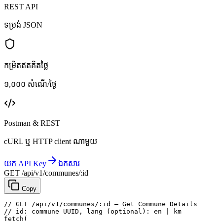
REST API
ទម្រង់ JSON
កម្រិតឥតគិតថ្លៃ
១,០០០ សំណើ/ថ្ងៃ
Postman & REST
cURL ឬ HTTP client ណាមួយ
យក API Key
ឯកសារ
GET /api/v1/communes/:id
Copy
// GET /api/v1/communes/:id — Get Commune Details
// id: commune UUID, lang (optional): en | km
fetch
(