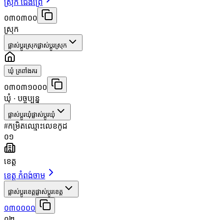
ស្រុក ជើងព្រៃ
០៣០៣០០
ស្រុក
ផ្លាស់ប្តូរស្រុក
ផ្លាស់ប្តូរស្រុក
ឃុំ ត្រពាំងគរ
០៣០៣១០០០
ឃុំ
· បច្ចុប្បន្ន
ផ្លាស់ប្តូរឃុំ
ផ្លាស់ប្តូរឃុំ
#
កម្រិត
ឈ្មោះ
លេខកូដ
០១
ខេត្ត
ខេត្ត កំពង់ចាម
ផ្លាស់ប្តូរខេត្ត
ផ្លាស់ប្តូរខេត្ត
០៣០០០០
០២