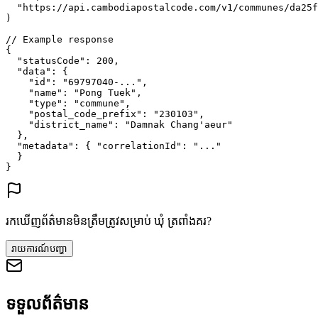
"https://api.cambodiapostalcode.com/v1/communes/da25f
)
// Example response
{
"statusCode"
: 
200
,
"data"
: {
"id"
: 
"69797040-..."
,
"name"
: 
"Pong Tuek"
,
"type"
: 
"commune"
,
"postal_code_prefix"
: 
"230103"
,
"district_name"
: 
"Damnak Chang'aeur"
},
"metadata"
: {
"correlationId"
: 
"..."
}
}
រកឃើញព័ត៌មានមិនត្រឹមត្រូវសម្រាប់ ឃុំ ត្រពាំងគរ?
រាយការណ៍បញ្ហា
ទទួលព័ត៌មាន