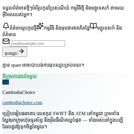
ទទួលព័ត៌មានថ្មីៗអំពីរូបកូដប្រៃសណីយ៍ កម្មវិធីថ្មី និងមគ្គុទេសក៍ តាមរយៈ
អ៊ីមែលរបស់អ្នក។
ព័ត៌មានរូបកូដថ្មី
កម្មវិធី និងមុខងារឥតគិតថ្លៃ
មគ្គុទេសក៍ និង
ព័ត៌មាន
ចុះឈ្មោះ
គ្មាន spam អាចបោះបង់ការចុះឈ្មោះគ្រប់ពេល។
ពីក្រុមការងារតែមួយ
CC
CambodiaChoice
cambodiachoice.com
ប្រៀបធៀបធនាគារ លេខកូដ SWIFT និង ATM នៅកម្ពុជា ព្រមទាំង
ស្វែងរកក្រុមហ៊ុនទូរស័ព្ទ និងអ៊ីនធឺណិតល្អបំផុត — ទាំងអស់នៅក្នុងបញ្ជី
ដែលគួរឱ្យទុកចិត្តតែមួយ។