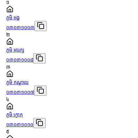
១
ភូមិ អង្គ
០៣០៣១០០៣
២
ភូមិ អារក្ស
០៣០៣១០០៨
៣
ភូមិ កណ្ដាល
០៣០៣១០០៧
៤
ភូមិ ក្ងោក
០៣០៣១០១០
៥