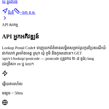
ឃុំ ខ្នុរដំបង
និរតី
~
១៣ គ.ម.
API សកម្ម
API អ្នកអភិវឌ្ឍន៍
Lookup Postal Code៖ ទាញយកព័ត៌មានលម្អិតសម្រាប់រូបកូដប្រៃសណីយ៍
ជាក់លាក់ រួមទាំងខេត្ត ស្រុក ឃុំ ភូមិ និងកូអរដោនេ។ GET
/api/v1/lookup/:postcode — postcode (ត្រូវការ ២–៨ ខ្ទង់) lang
(ជម្រើស៖ en ឬ km)។
ឆ្លើយតបរហ័ស
មធ្យម < 50ms