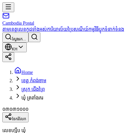
Cambodia
Postal
តាមខេត្ត
លេខកូដទាំងអស់
ការិយាល័យប្រៃសណីយ៍
កម្មវិធី
ប្លុក
ទំនាក់ទំនង
ស្វែងរក...
KH
Home
ខេត្ត កំពង់ចាម
ស្រុក ជើងព្រៃ
ឃុំ ត្រពាំងគរ
០៣០៣១០០០
ចែករំលែក
លេខហ្ស៊ីប ឃុំ