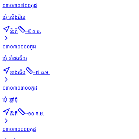
០៣០៣០៧០០
កូដ
ឃុំ ស្ដើងជ័យ
និរតី
~
៥ គ.ម.
០៣០៣០៦០០
កូដ
ឃុំ សំពងជ័យ
ខាងជើង
~
៧ គ.ម.
០៣០៣០៣០០
កូដ
ឃុំ ផ្ដៅជុំ
និរតី
~
១០ គ.ម.
០៣០៣០១០០
កូដ