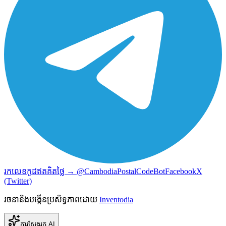
រកលេខកូដឥតគិតថ្លៃ → @CambodiaPostalCodeBot
Facebook
X
(Twitter)
រចនានិងបង្កើនប្រសិទ្ធភាពដោយ
Inventodia
ការស្វែងរក AI