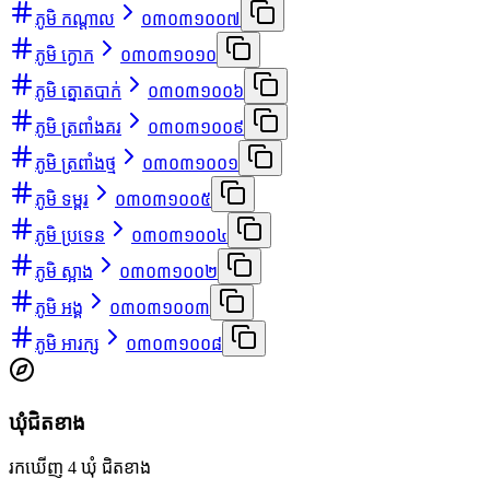
ភូមិ កណ្ដាល
០៣០៣១០០៧
ភូមិ ក្ងោក
០៣០៣១០១០
ភូមិ ត្នោតបាក់
០៣០៣១០០៦
ភូមិ ត្រពាំងគរ
០៣០៣១០០៩
ភូមិ ត្រពាំងថ្ម
០៣០៣១០០១
ភូមិ ទម្ពរ
០៣០៣១០០៥
ភូមិ ប្រទេន
០៣០៣១០០៤
ភូមិ ស្អាង
០៣០៣១០០២
ភូមិ អង្គ
០៣០៣១០០៣
ភូមិ អារក្ស
០៣០៣១០០៨
ឃុំជិតខាង
រកឃើញ 4 ឃុំ ជិតខាង