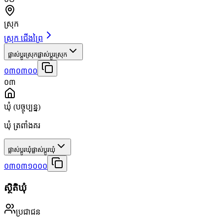
ស្រុក
ស្រុក ជើងព្រៃ
ផ្លាស់ប្តូរស្រុក
ផ្លាស់ប្តូរស្រុក
០៣០៣០០
០៣
ឃុំ
(បច្ចុប្បន្ន)
ឃុំ ត្រពាំងគរ
ផ្លាស់ប្តូរឃុំ
ផ្លាស់ប្តូរឃុំ
០៣០៣១០០០
ស្ថិតិឃុំ
ប្រជាជន