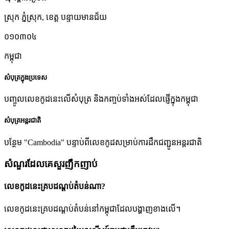
ស្រុក ភ្នំស្រុក
,
ខេត្ត បន្ទាយមានជ័យ
០១០៣០៤
កម្ពុជា
សំបុត្រក្នុងប្រទេស
បញ្ចូលលេខកូដនេះលើសំបុត្រ និងកញ្ចប់ទាំងអស់ដែលផ្ញើក្នុងកម្ពុជា
សំបុត្រអន្តរជាតិ
បន្ថែម "Cambodia" បន្ទាប់ពីលេខកូដសម្រាប់ការដឹកជញ្ជូនអន្តរជាតិ
សំណួរដែលគេសួរញឹកញាប់
លេខកូដនេះគ្របដណ្តប់តំបន់ណា?
លេខកូដនេះគ្របដណ្តប់តំបន់នៅកម្ពុជាដែលបង្ហាញខាងលើ។