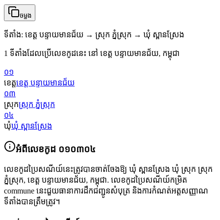
ចម្លង
ទីតាំង
:
ខេត្ត បន្ទាយមានជ័យ → ស្រុក ភ្នំស្រុក → ឃុំ ស្ពានស្រែង
1 ទីតាំងដែលប្រើលេខកូដនេះ នៅ ខេត្ត បន្ទាយមានជ័យ, កម្ពុជា
០១
ខេត្ត
ខេត្ត បន្ទាយមានជ័យ
០៣
ស្រុក
ស្រុក ភ្នំស្រុក
០៤
ឃុំ
ឃុំ ស្ពានស្រែង
អំពីលេខកូដ
០១០៣០៤
លេខកូដប្រៃសណីយ៍នេះត្រូវបានចាត់ចែងឱ្យ
ឃុំ ស្ពានស្រែង ឃុំ ស្រុក ស្រុក
ភ្នំស្រុក
,
ខេត្ត បន្ទាយមានជ័យ
,
កម្ពុជា
.
លេខកូដប្រៃសណីយ៍កម្រិត
commune នេះជួយធានាការដឹកជញ្ជូនសំបុត្រ និងការកំណត់អត្តសញ្ញាណ
ទីតាំងបានត្រឹមត្រូវ។