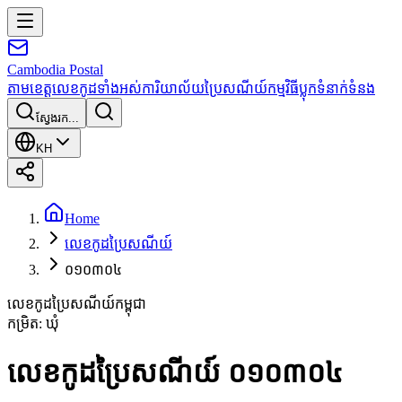
Cambodia
Postal
តាមខេត្ត
លេខកូដទាំងអស់
ការិយាល័យប្រៃសណីយ៍
កម្មវិធី
ប្លុក
ទំនាក់ទំនង
ស្វែងរក...
KH
Home
លេខកូដប្រៃសណីយ៍
០១០៣០៤
លេខកូដប្រៃសណីយ៍កម្ពុជា
កម្រិត
:
ឃុំ
លេខកូដប្រៃសណីយ៍ ០១០៣០៤