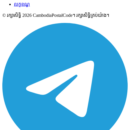
លក្ខខណ្ឌ
© រក្សាសិទ្ធិ 2026 CambodiaPostalCode។ រក្សាសិទ្ធិគ្រប់យ៉ាង។