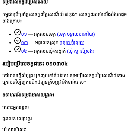
ទម្រង់លេខកូដប្រៃសណីយ៍
កម្ពុជាប្រើប្រព័ន្ធលេខកូដប្រៃសណីយ៍ ៨ ខ្ទង់។ លេខកូដរបស់យើងបំបែកដូច
ខាងក្រោម៖
០១
—
អត្តលេខខេត្ត
(
ខេត្ត បន្ទាយមានជ័យ
)
០៣
—
អត្តលេខស្រុក
(
ស្រុក ភ្នំស្រុក
)
០៤
—
អត្តលេខឃុំ/សង្កាត់
(
ឃុំ ស្ពានស្រែង
)
របៀបប្រើលេខកូដនេះ
០១០៣០៤
នៅពេលផ្ញើសំបុត្រ ឬកញ្ចប់ទៅតំបន់នេះ សូមប្រើលេខកូដប្រៃសណីយ៍ខាង
ក្រោមដើម្បីឱ្យការដឹកជញ្ជូនត្រឹមត្រូវ និងទាន់ពេល។
ឧទាហរណ៍ទម្រង់អាសយដ្ឋាន៖
ឈ្មោះអ្នកទទួល
ផ្ទះលេខ ឈ្មោះផ្លូវ
ឃុំ ស្ពានស្រែង