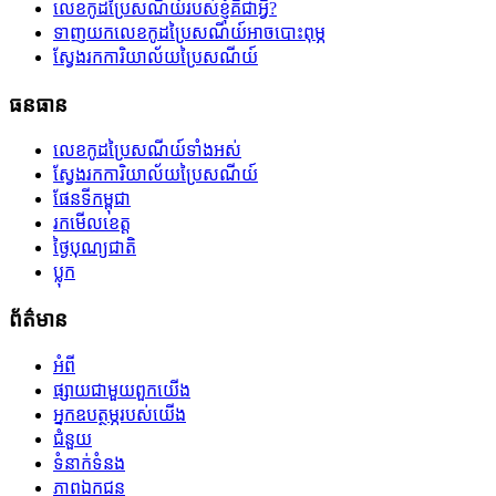
លេខកូដប្រៃសណីយ៍របស់ខ្ញុំគឺជាអ្វី?
ទាញយកលេខកូដប្រៃសណីយ៍អាចបោះពុម្ភ
ស្វែងរកការិយាល័យប្រៃសណីយ៍
ធនធាន
លេខកូដប្រៃសណីយ៍ទាំងអស់
ស្វែងរកការិយាល័យប្រៃសណីយ៍
ផែនទីកម្ពុជា
រកមើលខេត្ត
ថ្ងៃបុណ្យជាតិ
ប្លុក
ព័ត៌មាន
អំពី
ផ្សាយជាមួយពួកយើង
អ្នកឧបត្ថម្ភរបស់យើង
ជំនួយ
ទំនាក់ទំនង
ភាពឯកជន