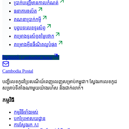
ប្រាក់បញ្ញើមានកាលកំណត់
ធនាគារចល័ត
គណនាប្រាក់កម្ចី
បុព្វបទលេខទូរស័ព្ទ
គម្រោងទូរស័ព្ទតម្លៃថោក
គម្រោងអ៊ីនធឺណិតល្អបំផុត
ស្វែងយល់ CambodiaChoice
Cambodia
Postal
បញ្ជីលេខកូដប្រៃសណីយ៍ពេញលេញសម្រាប់កម្ពុជា។ ស្វែងរកលេខកូដ
សម្រាប់ទីតាំងណាមួយយ៉ាងរហ័ស និងជាក់លាក់។
កម្មវិធី
កម្មវិធីទាំងអស់
បកប្រែអាសយដ្ឋាន
ការស្វែងរក AI