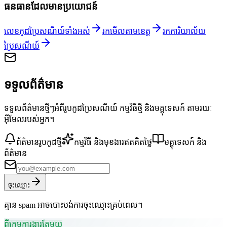
ធនធានដែលមានប្រយោជន៍
លេខកូដប្រៃសណីយ៍ទាំងអស់
រកមើលតាមខេត្ត
រកការិយាល័យ
ប្រៃសណីយ៍
ទទួលព័ត៌មាន
ទទួលព័ត៌មានថ្មីៗអំពីរូបកូដប្រៃសណីយ៍ កម្មវិធីថ្មី និងមគ្គុទេសក៍ តាមរយៈ
អ៊ីមែលរបស់អ្នក។
ព័ត៌មានរូបកូដថ្មី
កម្មវិធី និងមុខងារឥតគិតថ្លៃ
មគ្គុទេសក៍ និង
ព័ត៌មាន
ចុះឈ្មោះ
គ្មាន spam អាចបោះបង់ការចុះឈ្មោះគ្រប់ពេល។
ពីក្រុមការងារតែមួយ