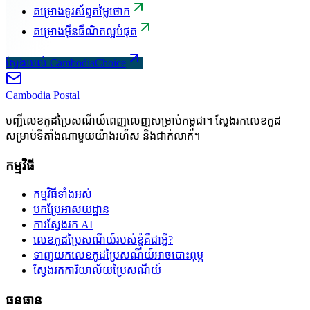
គម្រោងទូរស័ព្ទតម្លៃថោក
គម្រោងអ៊ីនធឺណិតល្អបំផុត
ស្វែងយល់ CambodiaChoice
Cambodia
Postal
បញ្ជីលេខកូដប្រៃសណីយ៍ពេញលេញសម្រាប់កម្ពុជា។ ស្វែងរកលេខកូដ
សម្រាប់ទីតាំងណាមួយយ៉ាងរហ័ស និងជាក់លាក់។
កម្មវិធី
កម្មវិធីទាំងអស់
បកប្រែអាសយដ្ឋាន
ការស្វែងរក AI
លេខកូដប្រៃសណីយ៍របស់ខ្ញុំគឺជាអ្វី?
ទាញយកលេខកូដប្រៃសណីយ៍អាចបោះពុម្ភ
ស្វែងរកការិយាល័យប្រៃសណីយ៍
ធនធាន