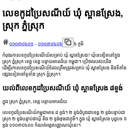
លេខកូដប្រៃសណីយ៍ ឃុំ ស្ពានស្រែង,
ស្រុក ភ្នំស្រុក
០១០៣០៤០១
–
០១០៣០៤០៦
៦ ភូមិ
កំពុងរកលេខកូដប្រៃសណីយ៍សម្រាប់ ឃុំ ស្ពានស្រែង? ឃុំនេះស្ថិតនៅក្នុង
ស្រុក ភ្នំស្រុក ខេត្ត ខេត្ត បន្ទាយមានជ័យ កម្ពុជា។ ប្រើថតរបស់យើង
ដើម្បីរកលេខកូដប្រៃសណីយ៍ដែលត្រឹមត្រូវសម្រាប់ ឃុំ ស្ពានស្រែង និងទីតាំង
ផ្សេងទៀតនៅទូទាំង ស្រុក ភ្នំស្រុក។
យល់ពីលេខកូដប្រៃសណីយ៍ ឃុំ ស្ពានស្រែង ៨ខ្ទង់
ក្នុង ស្រុក ភ្នំស្រុក, ខេត្ត បន្ទាយមានជ័យ
លេខកូដប្រៃសណីយ៍កម្ពុជាមាន ៨ ខ្ទង់។ ២ ខ្ទង់ដំបូងជាខេត្ត ២ ខ្ទង់បន្ទាប់ជា
ស្រុក ២ ខ្ទង់បន្ទាប់ជាឃុំ និង ២ ខ្ទង់ចុងជាភូមិ។ ក្នុង ឃុំ ស្ពានស្រែង បុព្វបទ ៦
ខ្ទង់ ០១០៣០៤០០ កំណត់អត្តសញ្ញាណឃុំនេះ។