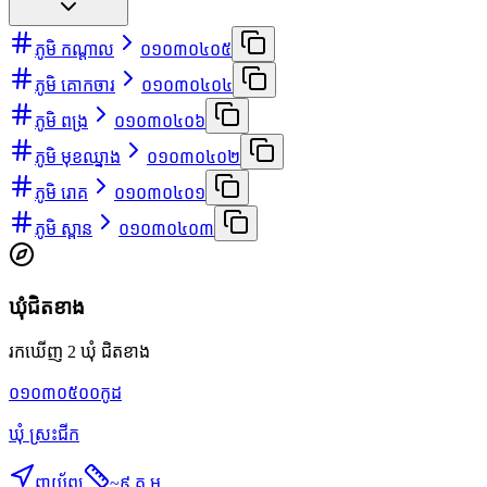
ភូមិ កណ្ដាល
០១០៣០៤០៥
ភូមិ គោកចារ
០១០៣០៤០៤
ភូមិ ពង្រ
០១០៣០៤០៦
ភូមិ មុខឈ្នាង
០១០៣០៤០២
ភូមិ រោគ
០១០៣០៤០១
ភូមិ ស្ពាន
០១០៣០៤០៣
ឃុំជិតខាង
រកឃើញ 2 ឃុំ ជិតខាង
០១០៣០៥០០
កូដ
ឃុំ ស្រះជីក
ពាយ័ព្យ
~
៩ គ.ម.