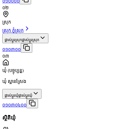
០១០០០០
០២
ស្រុក
ស្រុក ភ្នំស្រុក
ផ្លាស់ប្តូរស្រុក
ផ្លាស់ប្តូរស្រុក
០១០៣០០
០៣
ឃុំ
(បច្ចុប្បន្ន)
ឃុំ ស្ពានស្រែង
ផ្លាស់ប្តូរឃុំ
ផ្លាស់ប្តូរឃុំ
០១០៣០៤០០
ស្ថិតិឃុំ