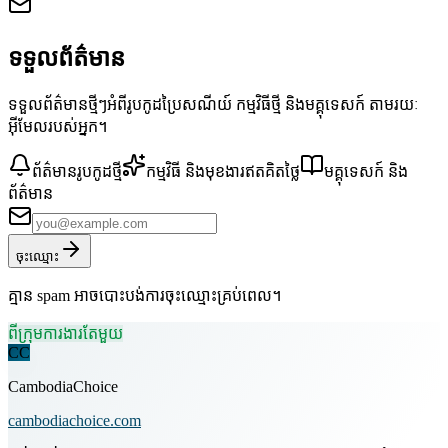
ទទួលព័ត៌មាន
ទទួលព័ត៌មានថ្មីៗអំពីរូបកូដប្រៃសណីយ៍ កម្មវិធីថ្មី និងមគ្គុទេសក៍ តាមរយៈ
អ៊ីមែលរបស់អ្នក។
ព័ត៌មានរូបកូដថ្មី
កម្មវិធី និងមុខងារឥតគិតថ្លៃ
មគ្គុទេសក៍ និង
ព័ត៌មាន
ចុះឈ្មោះ
គ្មាន spam អាចបោះបង់ការចុះឈ្មោះគ្រប់ពេល។
ពីក្រុមការងារតែមួយ
CC
CambodiaChoice
cambodiachoice.com