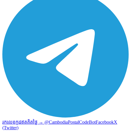
រកលេខកូដឥតគិតថ្លៃ → @CambodiaPostalCodeBot
Facebook
X
(Twitter)