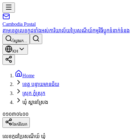
Cambodia
Postal
តាមខេត្ត
លេខកូដទាំងអស់
ការិយាល័យប្រៃសណីយ៍
កម្មវិធី
ប្លុក
ទំនាក់ទំនង
ស្វែងរក...
KH
Home
ខេត្ត បន្ទាយមានជ័យ
ស្រុក ភ្នំស្រុក
ឃុំ ស្ពានស្រែង
០១០៣០៤០០
ចែករំលែក
លេខកូដប្រៃសណីយ៍ ឃុំ