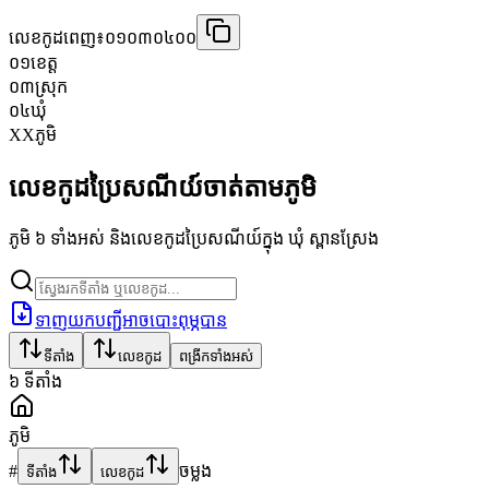
លេខកូដពេញ៖
០១០៣០៤០០
០១
ខេត្ត
០៣
ស្រុក
០៤
ឃុំ
XX
ភូមិ
លេខកូដប្រៃសណីយ៍ចាត់តាមភូមិ
ភូមិ ៦ ទាំងអស់ និងលេខកូដប្រៃសណីយ៍ក្នុង ឃុំ ស្ពានស្រែង
ទាញយកបញ្ជីអាចបោះពុម្ភបាន
ទីតាំង
លេខកូដ
ពង្រីកទាំងអស់
៦
ទីតាំង
ភូមិ
#
ចម្លង
ទីតាំង
លេខកូដ