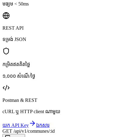
មធ្យម < 50ms
REST API
ទម្រង់ JSON
កម្រិតឥតគិតថ្លៃ
១,០០០ សំណើ/ថ្ងៃ
Postman & REST
cURL ឬ HTTP client ណាមួយ
យក API Key
ឯកសារ
GET /api/v1/communes/:id