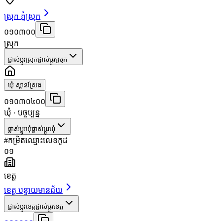
ស្រុក ភ្នំស្រុក
០១០៣០០
ស្រុក
ផ្លាស់ប្តូរស្រុក
ផ្លាស់ប្តូរស្រុក
ឃុំ ស្ពានស្រែង
០១០៣០៤០០
ឃុំ
· បច្ចុប្បន្ន
ផ្លាស់ប្តូរឃុំ
ផ្លាស់ប្តូរឃុំ
#
កម្រិត
ឈ្មោះ
លេខកូដ
០១
ខេត្ត
ខេត្ត បន្ទាយមានជ័យ
ផ្លាស់ប្តូរខេត្ត
ផ្លាស់ប្តូរខេត្ត