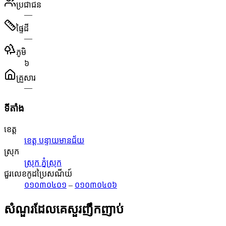
ប្រជាជន
—
ផ្ទៃដី
—
ភូមិ
៦
គ្រួសារ
—
ទីតាំង
ខេត្ត
ខេត្ត បន្ទាយមានជ័យ
ស្រុក
ស្រុក ភ្នំស្រុក
ជួរលេខកូដប្រៃសណីយ៍
០១០៣០៤០១
–
០១០៣០៤០៦
សំណួរដែលគេសួរញឹកញាប់