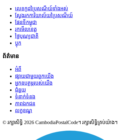
លេខកូដប្រៃសណីយ៍ទាំងអស់
ស្វែងរកការិយាល័យប្រៃសណីយ៍
ផែនទីកម្ពុជា
រកមើលខេត្ត
ថ្ងៃបុណ្យជាតិ
ប្លុក
ព័ត៌មាន
អំពី
ផ្សាយជាមួយពួកយើង
អ្នកឧបត្ថម្ភរបស់យើង
ជំនួយ
ទំនាក់ទំនង
ភាពឯកជន
លក្ខខណ្ឌ
© រក្សាសិទ្ធិ 2026 CambodiaPostalCode។ រក្សាសិទ្ធិគ្រប់យ៉ាង។