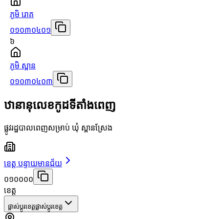
ភូមិ រោគ
០១០៣០៤០១
៦
ភូមិ ស្ពាន
០១០៣០៤០៣
ឋានានុលេខកូដទីតាំងពេញ
ផ្លូវរដ្ឋបាលពេញសម្រាប់ ឃុំ ស្ពានស្រែង
ខេត្ត បន្ទាយមានជ័យ
០១០០០០
ខេត្ត
ផ្លាស់ប្តូរខេត្ត
ផ្លាស់ប្តូរខេត្ត