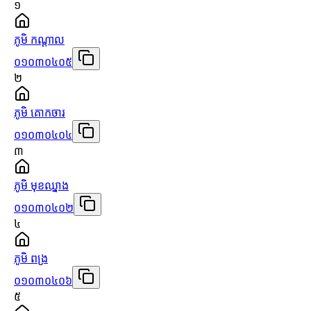
១
ភូមិ កណ្ដាល
០១០៣០៤០៥
២
ភូមិ គោកចារ
០១០៣០៤០៤
៣
ភូមិ មុខឈ្នាង
០១០៣០៤០២
៤
ភូមិ ពង្រ
០១០៣០៤០៦
៥