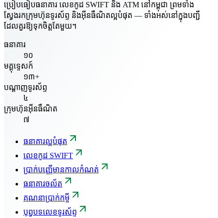
ប្រៀបធៀបធនាគារ លេខកូដ SWIFT និង ATM នៅកម្ពុជា ព្រមទាំង
ស្វែងរកក្រុមហ៊ុនទូរស័ព្ទ និងអ៊ីនធឺណិតល្អបំផុត — ទាំងអស់នៅក្នុងបញ្ជី
ដែលគួរឱ្យទុកចិត្តតែមួយ។
ធនាគារ
១០
មគ្គុទ្ទេសក៍
១៣+
បណ្តាញទូរស័ព្ទ
៤
ក្រុមហ៊ុនអ៊ីនធឺណិត
៧
ធនាគារល្អបំផុត
លេខកូដ SWIFT
ប្រាក់បញ្ញើមានកាលកំណត់
ធនាគារចល័ត
គណនាប្រាក់កម្ចី
បុព្វបទលេខទូរស័ព្ទ