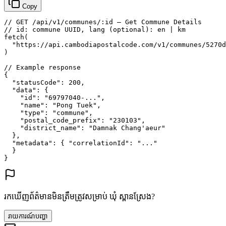
Copy
// GET /api/v1/communes/:id — Get Commune Details
// id: commune UUID, lang (optional): en | km
fetch
(
"https://api.cambodiapostalcode.com/v1/communes/5270d
)
// Example response
{
"statusCode"
: 
200
,
"data"
: {
"id"
: 
"69797040-..."
,
"name"
: 
"Pong Tuek"
,
"type"
: 
"commune"
,
"postal_code_prefix"
: 
"230103"
,
"district_name"
: 
"Damnak Chang'aeur"
},
"metadata"
: {
"correlationId"
: 
"..."
}
}
រកឃើញព័ត៌មានមិនត្រឹមត្រូវសម្រាប់ ឃុំ ស្ពានស្រែង?
រាយការណ៍បញ្ហា