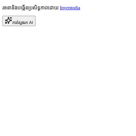
រចនានិងបង្កើនប្រសិទ្ធភាពដោយ
Inventodia
ការស្វែងរក AI