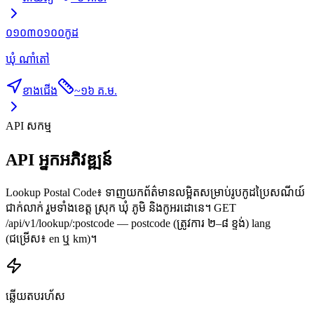
០១០៣០១០០
កូដ
ឃុំ ណាំតៅ
ខាងជើង
~
១៦ គ.ម.
API សកម្ម
API អ្នកអភិវឌ្ឍន៍
Lookup Postal Code៖ ទាញយកព័ត៌មានលម្អិតសម្រាប់រូបកូដប្រៃសណីយ៍
ជាក់លាក់ រួមទាំងខេត្ត ស្រុក ឃុំ ភូមិ និងកូអរដោនេ។ GET
/api/v1/lookup/:postcode — postcode (ត្រូវការ ២–៨ ខ្ទង់) lang
(ជម្រើស៖ en ឬ km)។
ឆ្លើយតបរហ័ស