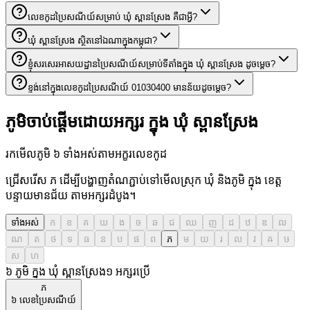
លេខកូដប្រៃសណីយ៍សម្រាប់ ឃុំ ស្ពានស្រែង គឺជាអ្វី?
ឃុំ ស្ពានស្រែង ស្ថិតនៅឯណាក្នុងកម្ពុជា?
ខ្ញុំសរសេរអាសយដ្ឋានប្រៃសណីយ៍សម្រាប់ទីតាំងក្នុង ឃុំ ស្ពានស្រែង ដូចម្តេច?
ខ្ទង់នៅក្នុងលេខកូដប្រៃសណីយ៍ 01030400 មានន័យដូចម្តេច?
ភូមិចាប់ផ្តើមដោយអក្សរ ក្នុង ឃុំ ស្ពានស្រែង
រកមើលភូមិ ៦ ទាំងអស់តាមអក្ខរលេខកូដ
ជ្រើសរើស ភ ដើម្បីបង្ហាញតំណភ្ជាប់ទៅមើលស្រុក ឃុំ និងភូមិ ក្នុង ខេត្ត
បន្ទាយមានជ័យ តាមអក្សរដំបូង។
ទាំងអស់
ក
ខ
គ
ឃ
ង
ច
ឆ
ជ
ឈ
ញ
ដ
ឋ
ឌ
ឍ
ណ
ត
ថ
ទ
ធ
ន
ប
ផ
ព
ភ
ម
យ
រ
ល
វ
ឝ
ឞ
ស
ហ
៦ ភូមិ ក្នុង ឃុំ ស្ពានស្រែង
១
អក្សរប្រើ
ភ
៦
លេខប្រៃសណីយ៍